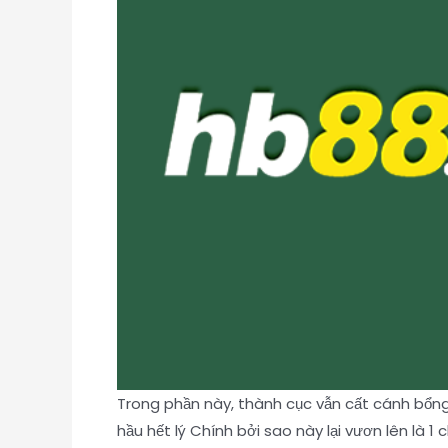
Trong phần này, thành cục vẫn cất cánh bổng 
hầu hết lý Chính bởi sao này lại vươn lên là 