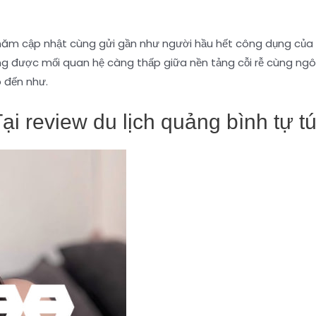
u năm cập nhật cùng gửi gần như người hầu hết công dụng củ
ng được mối quan hệ càng thấp giữa nền tảng cỗi rễ cùng ngô
 đến như.
i review du lịch quảng bình tự t