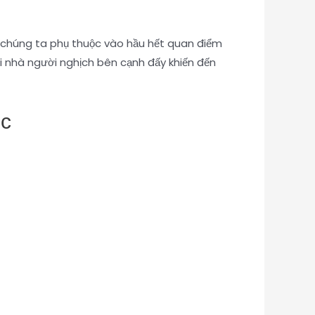
a chúng ta phụ thuộc vào hầu hết quan điểm
i nhà người nghịch bên cạnh đấy khiến đến
úc