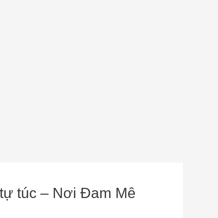
h tự túc – Nơi Đam Mê