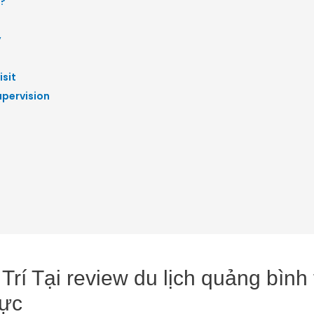
?
y
isit
upervision
Trí Tại review du lịch quảng bìn
hực