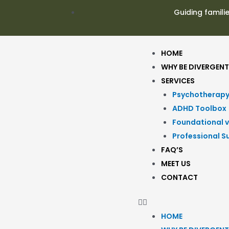
Guiding famili
HOME
WHY BE DIVERGENT
SERVICES
Psychotherap
ADHD Toolbox
Foundational v
Professional S
FAQ’S
MEET US
CONTACT
HOME