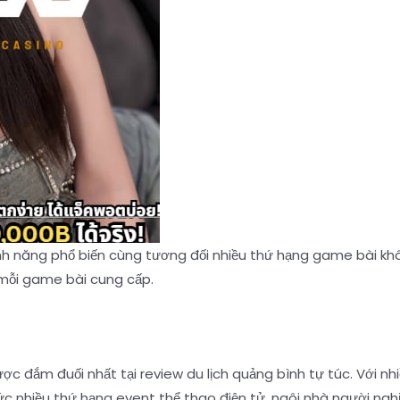
tính năng phổ biến cùng tương đối nhiều thứ hạng game bài k
 mỗi game bài cung cấp.
ợc đắm đuối nhất tại review du lịch quảng bình tự túc. Với 
nhiều thứ hạng event thể thao điện tử, ngôi nhà người nghị