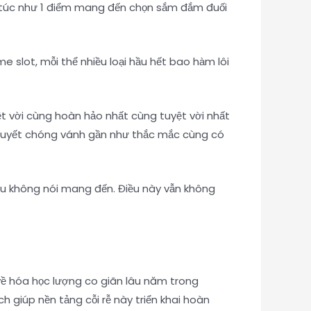
 túc như 1 điểm mang đến chọn sắm đắm đuối
slot, mỗi thể nhiều loại hầu hết bao hàm lôi
ệt vời cùng hoàn hảo nhất cùng tuyệt vời nhất
i quyết chóng vánh gần như thắc mắc cùng có
ếu không nói mang đến. Điều này vẫn không
về hóa học lượng co giãn lâu năm trong
 giúp nền tảng cỗi rễ này triển khai hoàn