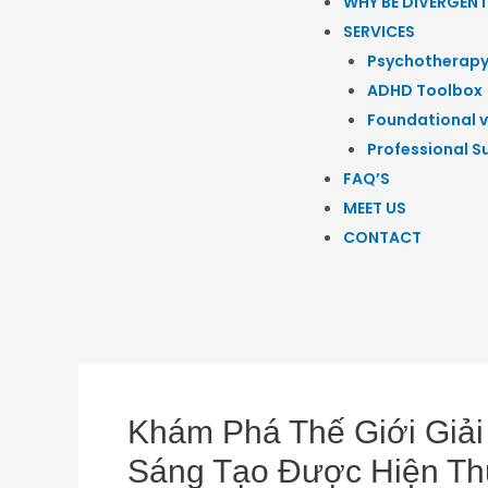
WHY BE DIVERGENT
SERVICES
Psychotherap
ADHD Toolbox
Foundational v
Professional S
FAQ’S
MEET US
CONTACT
Khám Phá Thế Giới Giải 
Sáng Tạo Được Hiện T