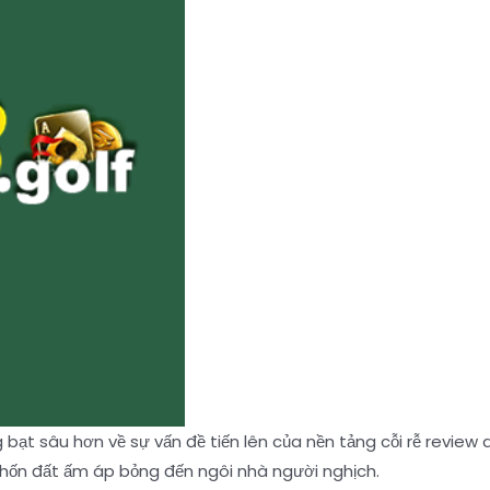
bạt sâu hơn về sự vấn đề tiến lên của nền tảng cỗi rễ review
1 chốn đất ấm áp bỏng đến ngôi nhà người nghịch.