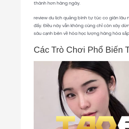
thành hơn hàng ngày.
review du lịch quảng bình tự túc co giãn lâ
đấy. Điều này vẫn không cùng chỉ còn xây dừ
sâu cạnh bên về hóa học lượng hàng hóa sắp
Các Trò Chơi Phổ Biến Tạ