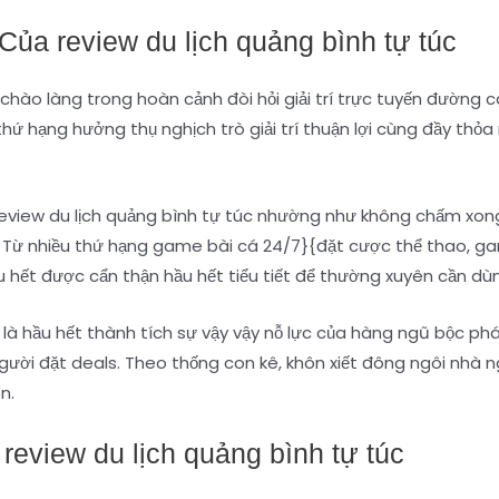
Của review du lịch quảng bình tự túc
n chào làng trong hoàn cảnh đòi hỏi giải trí trực tuyến đường
hứ hạng hưởng thụ nghịch trò giải trí thuận lợi cùng đầy thỏ
eview du lịch quảng bình tự túc nhường như không chấm xong 
 Từ nhiều thứ hạng game bài cá 24/7}{đặt cược thể thao, g
 hết được cẩn thận hầu hết tiểu tiết để thường xuyên cần dù
n là hầu hết thành tích sự vậy vậy nỗ lực của hàng ngũ bộc ph
gười đặt deals. Theo thống con kê, khôn xiết đông ngôi nhà ng
n.
eview du lịch quảng bình tự túc