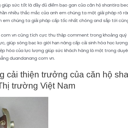
 giúp sức tốt là đầy đủ điểm bạo gan của căn hộ shantira 
hần nhiều thắc mắc của anh em chúng ta một giải pháp rõ rà
h em chúng ta giải pháp cấp tốc nhất chóng and sắp tới cũng
om vn cũng tích cực thu thập comment trong khoảng quý vị 
cực, giúp sòng bạc ko giới hạn nâng cấp cải sinh hóa học lư
iệp hóa của lực lượng giúp sức khách hàng là một trong duyên
à nẵng duandanang com vn.
g cải thiện trưởng của căn hộ sh
Thị trường Việt Nam