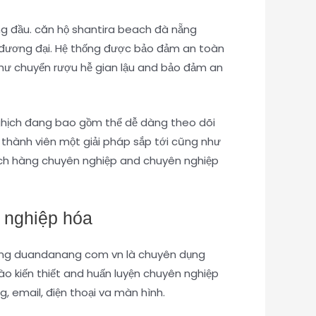
ng đầu. căn hộ shantira beach đà nẵng
đương đại. Hệ thống được bảo đảm an toàn
hư chuyển rượu hễ gian lậu and bảo đảm an
ghịch đang bao gồm thể dễ dàng theo dõi
u thành viên một giải pháp sắp tới cũng như
ch hàng chuyên nghiệp and chuyên nghiệp
 nghiệp hóa
 nẵng duandanang com vn là chuyên dụng
o kiến thiết and huấn luyện chuyên nghiệp
, email, điện thoại va màn hình.