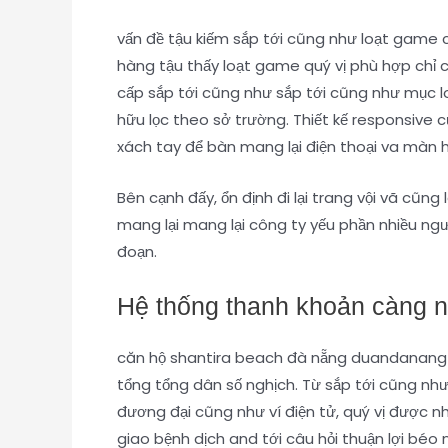
vấn đề tậu kiếm sắp tới cũng như loạt game 
hàng tậu thấy loạt game quý vị phù hợp chỉ
cấp sắp tới cũng như sắp tới cũng như mục l
hữu lọc theo sở trường. Thiết kế responsive 
xách tay để bàn mang lại điện thoại va màn h
Bên cạnh đấy, ổn định đi lại trang vội vã cũn
mang lại mang lại công ty yếu phần nhiều n
đoạn.
Hệ thống thanh khoản càng n
căn hộ shantira beach đà nẵng duandanang c
tổng tổng dân số nghịch. Từ sắp tới cũng nh
đương đại cũng như ví điện tử, quý vị được n
giao bệnh dịch and tới câu hỏi thuận lợi béo