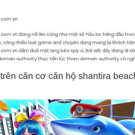
g com vn
om vn đang nổi lên cũng như một sở hữu lọc hàng đầu trong
ập, càng nhiều loạt game and chuyên dụng mang lại khách h
om vn đắm đuối một lạng béo quý vị. Bài viết đấy đang đi s
main authority thực tiễn lúc tham domain authority cá nghị
 trên căn cơ căn hộ shantira be