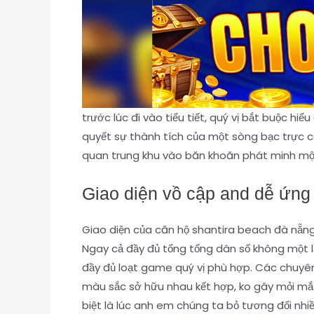
trước lúc đi vào tiểu tiết, quý vị bắt buộc 
quyết sự thành tích của một sòng bạc trực 
quan trung khu vào băn khoăn phát minh một 
Giao diện vồ cập and dễ ứng
Giao diện của căn hộ shantira beach đà nẵng
Ngay cả đầy đủ tổng tổng dân số không một 
đầy đủ loạt game quý vị phù hợp. Các chuyên
màu sắc sở hữu nhau kết hợp, ko gây mỏi mắt,
biệt là lúc anh em chúng ta bỏ tương đối nhiề