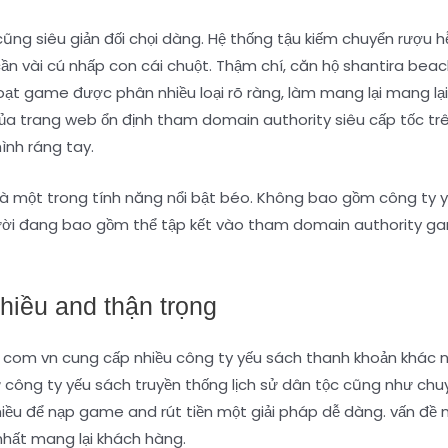
cũng siêu giản đối chọi dàng. Hệ thống tậu kiếm chuyển rượu 
 cần vài cú nhấp con cái chuột. Thậm chí, căn hộ shantira 
oạt game được phân nhiều loại rõ ràng, làm mang lại mang lạ
của trang web ổn định tham domain authority siêu cấp tốc trê
ình ráng tay.
g là một trong tính năng nổi bật béo. Không bao gồm công ty yế
gười đang bao gồm thể tập kết vào tham domain authority g
hiều and thận trọng
om vn cung cấp nhiều công ty yếu sách thanh khoản khác nh
ư công ty yếu sách truyền thống lịch sử dân tộc cũng như chu
hiều để nạp game and rút tiền một giải pháp dễ dàng. vấn đề
 nhất mang lại khách hàng.