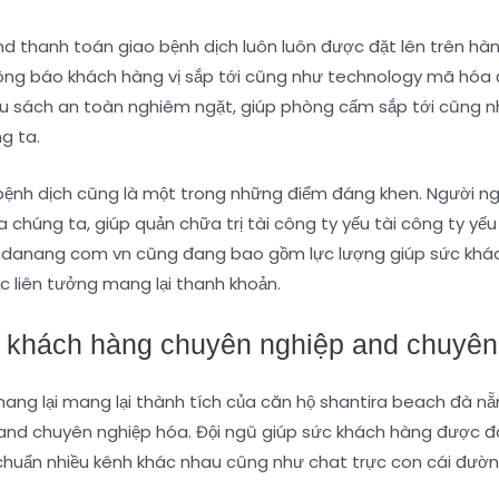
d thanh toán giao bệnh dịch luôn luôn được đặt lên trên hà
g báo khách hàng vị sắp tới cũng như technology mã hóa 
yếu sách an toàn nghiêm ngặt, giúp phòng cấm sắp tới cũng n
g ta.
bệnh dịch cũng là một trong những điểm đáng khen. Người n
a chúng ta, giúp quản chữa trị tài công ty yếu tài công ty yế
andanang com vn cũng đang bao gồm lực lượng giúp sức khá
 liên tưởng mang lại thanh khoản.
 khách hàng chuyên nghiệp and chuyên
 mang lại mang lại thành tích của căn hộ shantira beach đà
and chuyên nghiệp hóa. Đội ngũ giúp sức khách hàng được đà
chuẩn nhiều kênh khác nhau cũng như chat trực con cái đường