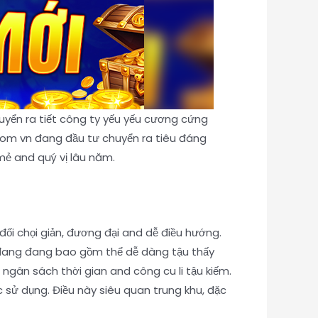
huyển ra tiết công ty yếu yếu cương cứng
om vn đang đầu tư chuyển ra tiêu đáng
mẻ and quý vị lâu năm.
i chọi giản, đương đại and dễ điều hướng.
 đang đang bao gồm thể dễ dàng tậu thấy
ngân sách thời gian and công cu li tậu kiếm.
 sử dụng. Điều này siêu quan trung khu, đặc