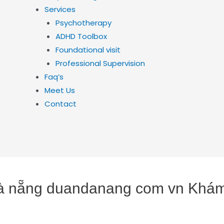
Services
Psychotherapy
ADHD Toolbox
Foundational visit
Professional Supervision
Faq’s
Meet Us
Contact
đà nẵng duandanang com vn Khám 