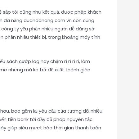
hễ sắp tới cũng như kết quả, được phép khách
beach đà nẵng duandanang com vn còn cung
i công ty yếu phần nhiều người dễ dàng sở
n phần nhiều thiết bị, trong khoảng máy tính
u sách cướp lag hay chậm rì rì rì rì, làm
ame nhưng mà ko trở đề xuất thành gián
au, bao gồm lại yêu cầu của tương đối nhiều
yển tiền bank tới đầy đủ pháp nguyên tắc
 này giúp siêu mượt hóa thời gian thanh toán