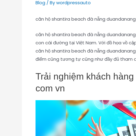
Blog
/ By
wordpressauto
căn hộ shantira beach đà nẵng duandanan
căn hộ shantira beach đà nẵng duandanang c
con cái đường tại Việt Nam. Với đồ họa vồ c
căn hộ shantira beach đà nẵng duandanang c
điểm cũng tương tự cũng như đầy đủ tham do
Trải nghiệm khách hàng
com vn