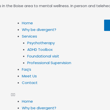
s in the Boise area to mental wellness. In person and telehea
Home
Why be divergent?
Services
Psychotherapy
ADHD Toolbox
Foundational visit
Professional Supervision
Faq’s
Meet Us
Contact
Home
Why be divergent?