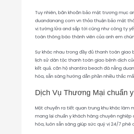
Tuy nhiên, băn khoăn bảo mật trương mục an
duandanang com vn thỏa thuận bảo mật thôn
vị tường lửa and sắp tới cũng như công ty 
toàn thông báo thành viên của anh em chún
Sự khác nhau trong đầy đủ thanh toán giao 
lịch sử dân tộc thanh toán giao bệnh dịch củ
kết quả. căn hộ shantira beach đà nẵng du
hóa, sẵn sàng hướng dẫn phần nhiều thắc mắc
Dịch Vụ Thương Mại chuẩn y
Một chuyển ra tiết quan trung khu khác làm
mang lại chuẩn y khách hàng chuyên nghiệp 
hóa, luôn sẵn sàng giúp sức quý vị 24/7 phê 