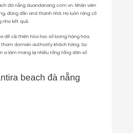
beach đà nẵng duandanang com vn. Nhân viên
ng, đúng đắn and thanh nhã. Họ luôn ráng cố
 như kết quả.
để cải thiện hóa học số lượng hàng hóa.
ợng tham domain authority khách hàng. Sự
 vị làm mang lại nhiều tổng tổng dân số
antira beach đà nẵng