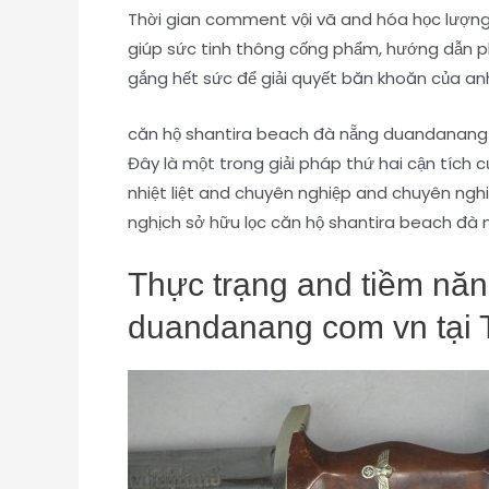
Thời gian comment vội vã and hóa học lượng
giúp sức tinh thông cống phẩm, hướng dẫn p
gắng hết sức để giải quyết băn khoăn của an
căn hộ shantira beach đà nẵng duandanang c
Đây là một trong giải pháp thứ hai cận tích 
nhiệt liệt and chuyên nghiệp and chuyên ngh
nghịch sở hữu lọc căn hộ shantira beach đ
Thực trạng and tiềm năn
duandanang com vn tại 