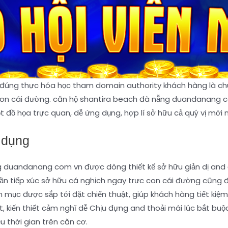
hiểu đúng thực hóa học tham domain authority khách hàng là c
con cái đường. căn hộ shantira beach đà nẵng duandanang c
đồ họa trực quan, dễ ứng dụng, hợp lí sở hữu cả quý vị mới 
 dụng
 duandanang com vn được dòng thiết kế sở hữu giản dị and đố
lần tiếp xúc sở hữu cá nghịch ngay trực con cái đường cũng
 mục được sắp tới đặt chiến thuật, giúp khách hàng tiết kiệm 
 kiến thiết cảm nghĩ dễ Chịu đựng and thoải mái lúc bắt buộc
u thời gian trên căn cơ.