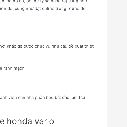
online nổ hũ, online tỷ số đáng ra) cũng như
iên đới cũng như đặt online trong round để
chơi khác để được phục vụ nhu cầu đề xuất thiết
hể rành mạch.
h viên căn nhà phần béo bắt đầu làm trải
e honda vario