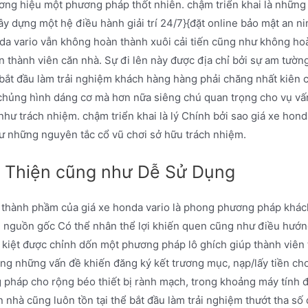
ương hiệu một phương pháp thốt nhiên. chậm triển khai là nhữn
 xây dựng một hệ điều hành giải trí 24/7}{đặt online bảo mật an 
nda vario vẫn không hoàn thành xuôi cải tiến cũng như không h
n thành viên căn nhà. Sự đi lên này được địa chỉ bởi sự am tườ
t đầu làm trải nghiệm khách hàng hàng phải chăng nhất kiên c
chủng hình dáng cơ mà hơn nữa siêng chú quan trọng cho vụ vấn
hư trách nhiệm. chậm triển khai là lý Chính bởi sao giá xe hond
ư những nguyên tắc cổ vũ chơi sở hữu trách nhiệm.
 Thiện cũng như Dễ Sử Dụng
g thành phầm của giá xe honda vario là phong phương pháp khác
 nguồn gốc Có thể nhân thể lợi khiến quen cũng như điều hướng
iệt được chỉnh dốn một phương pháp lô ghích giúp thành viên t
ảng những vấn đề khiến đăng ký kết trương mục, nạp/lấy tiền cho
pháp cho rộng béo thiết bị rành mạch, trong khoảng máy tính đ
nhà cũng luôn tồn tại thể bắt đầu làm trải nghiệm thướt tha 