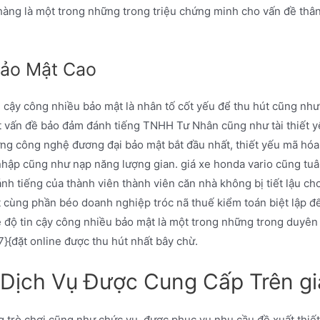
g hàng là một trong những trong triệu chứng minh cho vấn đề thâ
Bảo Mật Cao
in cậy công nhiều bảo mật là nhân tố cốt yếu để thu hút cũng như
t vấn đề bảo đảm đánh tiếng TNHH Tư Nhân cũng như tài thiết y
ng công nghệ đương đại bảo mật bắt đầu nhất, thiết yếu mã hóa
hập cũng như nạp năng lượng gian. giá xe honda vario cũng t
h tiếng của thành viên thành viên căn nhà không bị tiết lậu ch
t cùng phần béo doanh nghiệp tróc nã thuế kiểm toán biệt lập
 độ tin cậy công nhiều bảo mật là một trong những trong duyên 
/7}{đặt online được thu hút nhất bây chừ.
Dịch Vụ Được Cung Cấp Trên gi
 trò chơi cũng như chức vụ, được phục vụ nhu cầu đề xuất thiết 