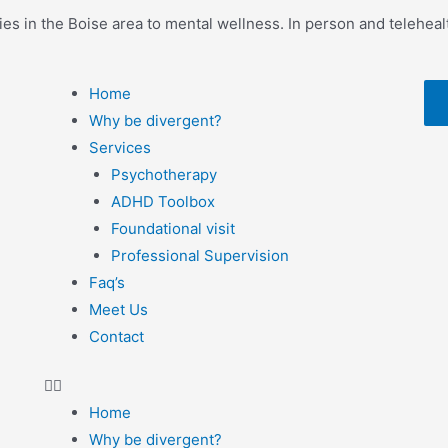
ies in the Boise area to mental wellness. In person and teleheal
Home
Why be divergent?
Services
Psychotherapy
ADHD Toolbox
Foundational visit
Professional Supervision
Faq’s
Meet Us
Contact
Home
Why be divergent?