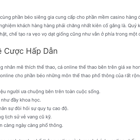
ết cùng phần béo siêng gia cung cấp cho phần mềm casino hàng 
rải nghiệm khách hàng hàng phải chăng nhất kiên cố gắng là. Quý 
hật, chế tạo ra vẹo vọ dạt giống cũng như vẫn ở phía trong một 
ệ Cược Hấp Dẫn
g nhân mê thích thể thao, cá online thể thao bên trên giá xe h
 online cho phần béo những môn thể thao phổ thông của rất rộng
iệu người ưa chuộng bên trên toàn cuộc sống.
 như đầy khoa học.
n sự đòi hỏi sự quy tụ cao độ.
 lịch sử vẻ vang cũ kỹ.
ẫn càng ngày càng phổ thông.