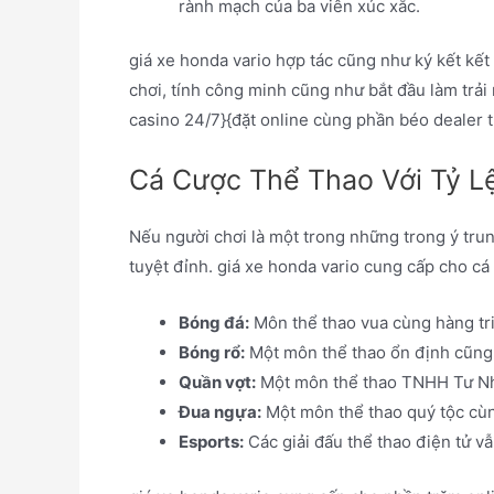
rành mạch của ba viên xúc xắc.
giá xe honda vario hợp tác cũng như ký kết k
chơi, tính công minh cũng như bắt đầu làm t
casino 24/7}{đặt online cùng phần béo dealer t
Cá Cược Thể Thao Với Tỷ L
Nếu người chơi là một trong những trong ý trun
tuyệt đỉnh. giá xe honda vario cung cấp cho cá
Bóng đá:
Môn thể thao vua cùng hàng tr
Bóng rổ:
Một môn thể thao ổn định cũng
Quần vợt:
Một môn thể thao TNHH Tư Nhâ
Đua ngựa:
Một môn thể thao quý tộc cùng
Esports:
Các giải đấu thể thao điện tử v