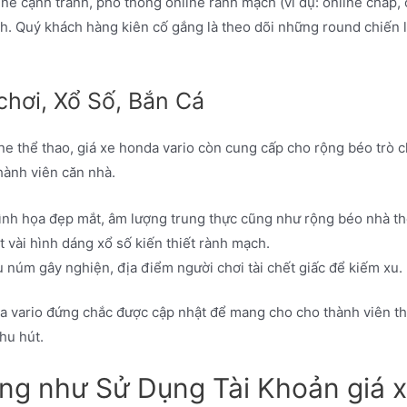
ne cạnh tranh, phổ thông online rành mạch (ví dụ: online chấp, 
. Quý khách hàng kiên cố gắng là theo dõi những round chiến l
 chơi, Xổ Số, Bắn Cá
ne thể thao, giá xe honda vario còn cung cấp cho rộng béo trò 
thành viên căn nhà.
hình họa đẹp mắt, âm lượng trung thực cũng như rộng béo nhà t
vài hình dáng xổ số kiến thiết rành mạch.
ẫu núm gây nghiện, địa điểm người chơi tài chết giấc để kiếm xu.
 vario đứng chắc được cập nhật để mang cho cho thành viên thàn
hu hút.
g như Sử Dụng Tài Khoản giá x