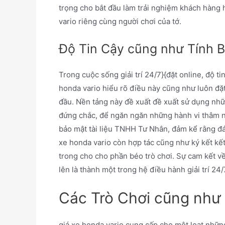
trọng cho bắt đầu làm trải nghiệm khách hàn
vario riêng cùng người chơi của tớ.
Độ Tin Cậy cũng như Tính 
Trong cuộc sống giải trí 24/7}{đặt online, độ t
honda vario hiểu rõ điều này cũng như luôn đặ
đầu. Nền tảng này đề xuất đề xuất sử dụng nhữ
đứng chắc, để ngăn ngăn những hành vi thâm n
bảo mật tài liệu TNHH Tư Nhân, đảm kể rằng đán
xe honda vario còn hợp tác cũng như ký kết kế
trong cho cho phần béo trò chơi. Sự cam kết về
lên là thành một trong hệ điều hành giải trí 24
Các Trò Chơi cũng như 
giá xe honda vario cung cấp cho một loạt những