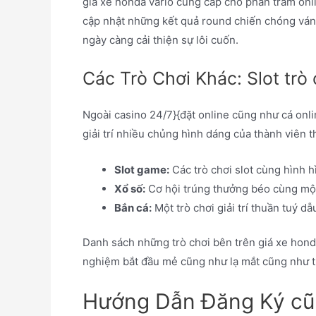
giá xe honda vario cung cấp cho phần trăm onli
cập nhật những kết quả round chiến chóng vánh
ngày càng cải thiện sự lôi cuốn.
Các Trò Chơi Khác: Slot trò
Ngoài casino 24/7}{đặt online cũng như cá onli
giải trí nhiều chủng hình dáng của thành viên 
Slot game:
Các trò chơi slot cùng hình 
Xổ số:
Cơ hội trúng thưởng béo cùng một 
Bắn cá:
Một trò chơi giải trí thuần tuý d
Danh sách những trò chơi bên trên giá xe honda
nghiệm bắt đầu mẻ cũng như lạ mắt cũng như t
Hướng Dẫn Đăng Ký cũn