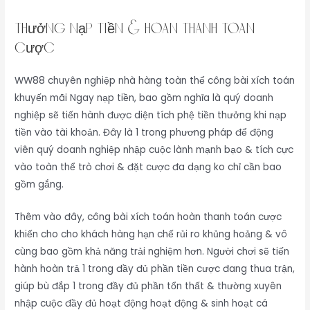
Thưởng nạp tiền & hoàn thanh toán
cược
WW88 chuyên nghiệp nhà hàng toàn thể công bài xích toán
khuyến mãi Ngay nạp tiền, bao gồm nghĩa là quý doanh
nghiệp sẽ tiến hành được diện tích phệ tiền thưởng khi nạp
tiền vào tài khoản. Đây là 1 trong phương pháp để động
viên quý doanh nghiệp nhập cuộc lành mạnh bạo & tích cực
vào toàn thể trò chơi & đặt cược đa dạng ko chỉ cần bao
gồm gắng.
Thêm vào đây, công bài xích toán hoàn thanh toán cược
khiến cho cho khách hàng hạn chế rủi ro khủng hoảng & vô
cùng bao gồm khả năng trải nghiệm hơn. Người chơi sẽ tiến
hành hoàn trả 1 trong đầy đủ phần tiền cược đang thua trận,
giúp bù đắp 1 trong đầy đủ phần tổn thất & thường xuyên
nhập cuộc đầy đủ hoạt động hoạt động & sinh hoạt cá