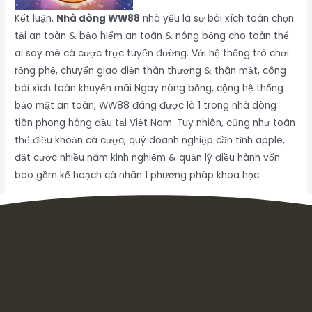
Kết luận,
Nhà dòng WW88
nhà yếu là sự bài xích toán chọn
tải an toàn & bảo hiểm an toàn & nóng bỏng cho toàn thể
ai say mê cá cược trực tuyến đường. Với hệ thống trò chơi
rộng phệ, chuyển giao diện thân thương & thân mật, công
bài xích toán khuyến mãi Ngay nóng bỏng, cộng hệ thống
bảo mật an toàn, WW88 đáng được là 1 trong nhà dòng
tiên phong hàng đầu tại Việt Nam. Tuy nhiên, cũng như toàn
thể điều khoản cá cược, quý doanh nghiệp cần tỉnh apple,
đặt cược nhiều năm kinh nghiệm & quản lý điều hành vốn
bao gồm kế hoạch cá nhân 1 phương pháp khoa học.
Inbox tele : @subdomaingov | @Appal2024 | @fb882024
←
Previous Post
Next Post
→