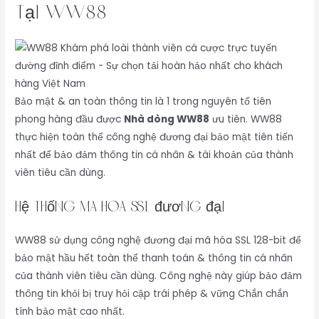
tại WW88
Bảo mật & an toàn thông tin là 1 trong nguyên tố tiên
phong hàng đầu được
Nhà dòng WW88
ưu tiên. WW88
thực hiện toàn thể công nghệ đương đại bảo mật tiên tiến
nhất để bảo đảm thông tin cá nhân & tài khoản của thành
viên tiêu cần dùng.
Hệ thống mã hóa SSL đương đại
WW88 sử dụng công nghệ đương đại mã hóa SSL 128-bit để
bảo mật hầu hết toàn thể thanh toán & thông tin cá nhân
của thành viên tiêu cần dùng. Công nghệ này giúp bảo đảm
thông tin khỏi bị truy hỏi cập trái phép & vững Chắn chắn
tính bảo mật cao nhất.