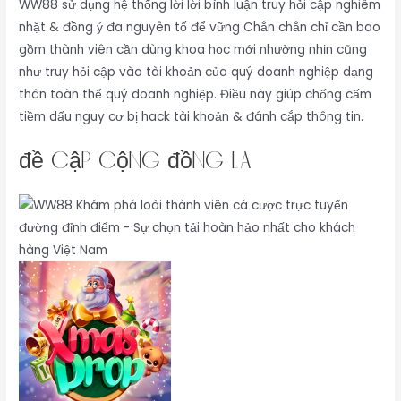
WW88 sử dụng hệ thống lời lời bình luận truy hỏi cập nghiêm
nhặt & đồng ý đa nguyên tố để vững Chắn chắn chỉ cần bao
gồm thành viên cần dùng khoa học mới nhường nhịn cũng
như truy hỏi cập vào tài khoản của quý doanh nghiệp dạng
thân toàn thể quý doanh nghiệp. Điều này giúp chống cấm
tiềm dấu nguy cơ bị hack tài khoản & đánh cắp thông tin.
đề cập cộng đồng là