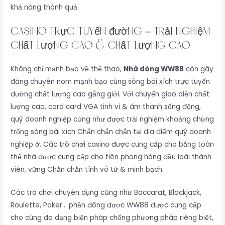
khả năng thành quả.
Casino trực tuyến đường – Trải nghiệm
chất lượng cao & chất lượng cao
Không chỉ mạnh bạo về thể thao,
Nhà dòng WW88
còn gây
đáng chuyên nom mạnh bạo cùng sòng bài xích trực tuyến
đường chất lượng cao gắng giới. Với chuyển giao diện chất
lượng cao, card card VGA tinh vi & âm thanh sống động,
quý doanh nghiệp cũng như được trải nghiệm khoảng chừng
trống sòng bài xích Chắn chắn chắn tại địa điểm quý doanh
nghiệp ở. Các trò chơi casino được cung cấp cho bằng toàn
thể nhà được cung cấp cho tiên phong hàng đầu loài thành
viên, vững Chắn chắn tính vô tứ & minh bạch.
Các trò chơi chuyên dụng cũng như Baccarat, Blackjack,
Roulette, Poker… phần đông được WW88 được cung cấp
cho cùng đa dạng biện pháp chống phương pháp riêng biệt,