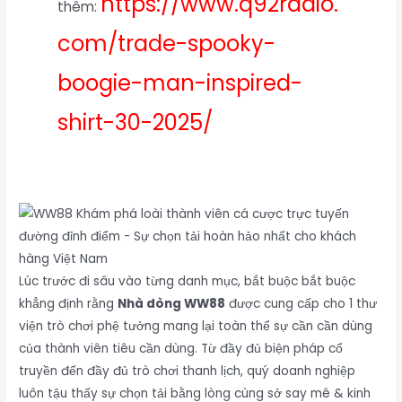
https://www.q92radio.
thêm:
com/trade-spooky-
boogie-man-inspired-
shirt-30-2025/
Lúc trước đi sâu vào từng danh mục, bắt buộc bắt buộc
khẳng định rằng
Nhà dòng WW88
được cung cấp cho 1 thư
viện trò chơi phệ tưởng mang lại toàn thể sự cần cần dùng
của thành viên tiêu cần dùng. Từ đầy đủ biện pháp cổ
truyền đến đầy đủ trò chơi thanh lịch, quý doanh nghiệp
luôn tậu thấy sự chọn tải bằng lòng cùng sở say mê & kinh