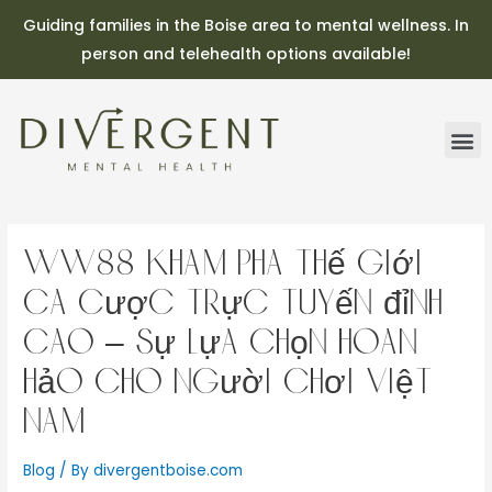
Guiding families in the Boise area to mental wellness. In
person and telehealth options available!
WW88 Khám phá thế giới
cá cược trực tuyến đỉnh
cao – Sự lựa chọn hoàn
hảo cho người chơi Việt
Nam
Blog
/ By
divergentboise.com