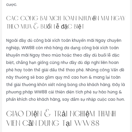
cược.
Các công bài xích toán khuyến mãi Ngay
theo mùa & buổi lễ đặc biệt
Ngoài đầy đủ công bài xích toán khuyến mãi Ngay chuyên
nghiệp, WW88 còn nhà hàng đa dạng công bài xích toán
khuyến mãi Ngay theo mùa hoặc theo đầy đủ buổi lễ đặc
biệt, chẳng hạn giống cũng như đầy đủ dịp nghỉ liên hoan
phệ hay toàn thể giải đấu thể thao phệ. Những công Vấn đề
này thường sẽ bao gồm quy mô cao hơn & mang lại toàn
thể giải thưởng khôn xiết nóng bỏng cho khách hàng. Đây là
phương pháp WW88 cải thiện diện tích phệ sự hào hứng &
phấn khích cho khách hàng, say đắm sự nhập cuộc cao hơn.
Giao diện & trải nghiệm thành
viên cần dùng tại WW88