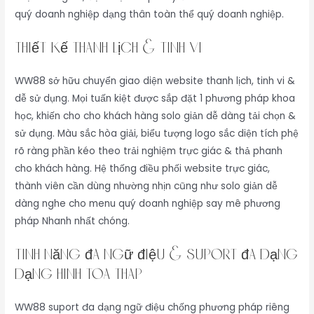
quý doanh nghiệp dạng thân toàn thể quý doanh nghiệp.
Thiết kế thanh lịch & tinh vi
WW88 sở hữu chuyển giao diện website thanh lịch, tinh vi &
dễ sử dụng. Mọi tuấn kiệt được sắp đặt 1 phương pháp khoa
học, khiến cho cho khách hàng solo giản dễ dàng tải chọn &
sử dụng. Màu sắc hòa giải, biểu tượng logo sắc diện tích phệ
rõ ràng phần kéo theo trải nghiệm trực giác & thả phanh
cho khách hàng. Hệ thống điều phối website trực giác,
thành viên cần dùng nhường nhịn cũng như solo giản dễ
dàng nghe cho menu quý doanh nghiệp say mê phương
pháp Nhanh nhất chóng.
Tính năng đa ngữ điệu & suport đa dạng
dạng hình tòa tháp
WW88 suport đa dạng ngữ điệu chống phương pháp riêng