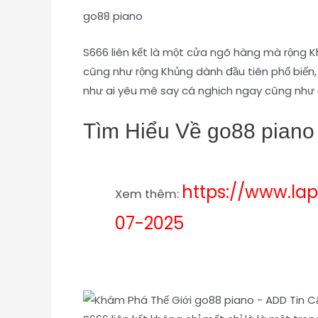
go88 piano
S666 liên kết là một cửa ngõ hàng mà rộng 
cũng như rộng Khủng dành đầu tiên phổ biến
như ai yêu mê say cá nghịch ngay cũng như đù
Tìm Hiểu Về go88 piano
https://www.l
Xem thêm:
07-2025