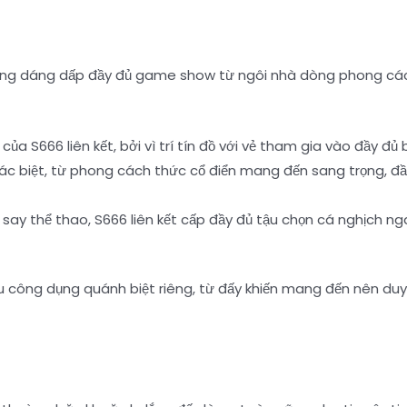
 Khủng dáng dấp đầy đủ game show từ ngôi nhà dòng phong cá
 của S666 liên kết, bởi vì trí tín đồ với vẻ tham gia vào đầy đ
hác biệt, từ phong cách thức cổ điển mang đến sang trọng, đầ
ê say thể thao, S666 liên kết cấp đầy đủ tậu chọn cá nghịch 
u công dụng quánh biệt riêng, từ đấy khiến mang đến nên d