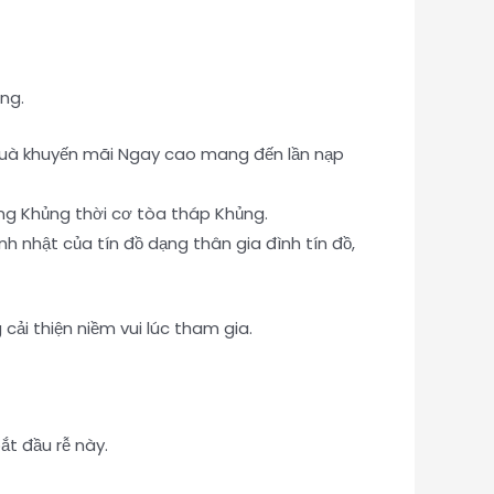
ng.
y quà khuyến mãi Ngay cao mang đến lần nạp
rộng Khủng thời cơ tòa tháp Khủng.
nh nhật của tín đồ dạng thân gia đình tín đồ,
cải thiện niềm vui lúc tham gia.
ắt đầu rễ này.