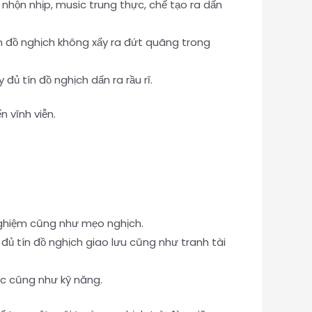
nhộn nhịp, music trung thực, chế tạo ra dấn
 tín đồ nghịch không xẩy ra đứt quãng trong
đủ tín đồ nghịch dấn ra rầu rĩ.
 vĩnh viễn.
i nghiệm cũng như mẹo nghịch.
đủ tín đồ nghịch giao lưu cũng như tranh tài
ức cũng như kỹ năng.