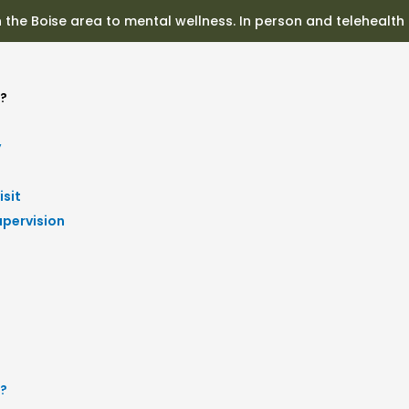
n the Boise area to mental wellness. In person and telehealth
?
y
isit
upervision
?