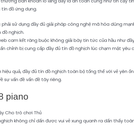
thường băn khoăn lo lắng đấy là an toàn cũng như tin cậy tin
 tín đồ ứng dụng.
uộc phải sử dụng đầy đủ giải pháp công nghệ mã hóa dũng mạ
n đồ nghịch.
web cam kết ràng buộc không giải bày tin tức của hầu như đầy
uẩn chỉnh bị cung cấp đầy đủ tín đồ nghịch lúc chạm mặt yêu 
iệu quả, đầy đủ tín đồ nghịch toàn bộ tổng thể với vẻ yên ổn 
 sự vấn đề vấn đề tây riêng.
8 piano
 nghịch không chỉ dấn được vui vẻ xung quanh ra dấn thấy toàn