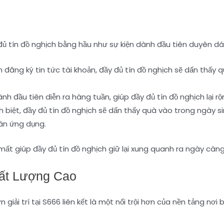
đủ tín đồ nghịch bằng hầu như sự kiện dành đầu tiên duyên dá
nh đăng ký tin tức tài khoản, đầy đủ tín đồ nghịch sẽ dấn thấ
nh đầu tiên diễn ra hàng tuần, giúp đầy đủ tín đồ nghịch lại 
h biệt, đầy đủ tín đồ nghịch sẽ dấn thấy quà vào trong ngày si
hân ứng dụng.
t giúp đầy đủ tín đồ nghịch giữ lại xung quanh ra ngày càng 
hất Lượng Cao
giải trí tại S666 liên kết là một nổi trội hơn của nền tảng nơi b