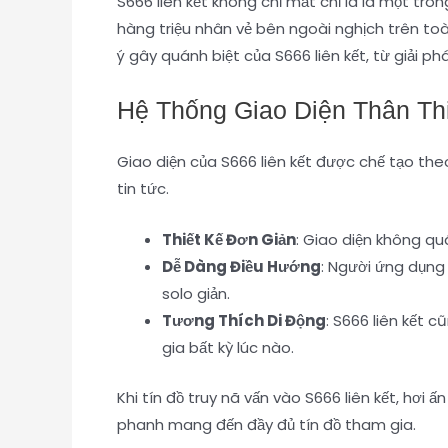
S666 liên kết không chỉ mất chỉ là là một tro
hàng triệu nhân vẻ bên ngoài nghịch trên toàn
ý gây quánh biệt của S666 liên kết, từ giải
Hệ Thống Giao Diện Thân Th
Giao diện của S666 liên kết được chế tạo t
tin tức.
Thiết Kế Đơn Giản
: Giao diện không qu
Dễ Dàng Điều Hướng
: Người ứng dụng
solo giản.
Tương Thích Di Động
: S666 liên kết 
gia bất kỳ lúc nào.
Khi tín đồ truy nã vấn vào S666 liên kết, hơi 
phanh mang đến đầy đủ tín đồ tham gia.