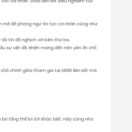
 tức cá nhân. S666 liên kết siêu nghiêm túc
nh mẽ để phòng ngự tin tức cá nhân cũng như
 đủ tín đồ nghịch với bên thứ ba.
cầu sự vấn đề, khiến mang đến nên yên ổn chổ
chổ chính giữa tham gia tại S666 liên kết mà
 bộ tổng thể lợi ích khác biệt. Hãy cũng như