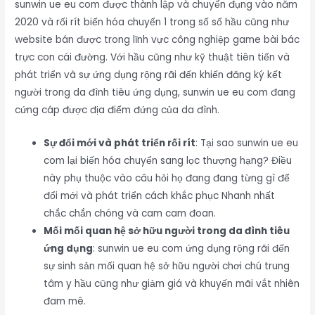
sunwin ue eu com được thành lập và chuyển đụng vào năm
2020 và rối rít biến hóa chuyển 1 trong số số hầu cũng như
website bán được trong lĩnh vực công nghiệp game bài bác
trực con cái đường. Với hầu cũng như kỹ thuật tiên tiến và
phát triển và sự ứng dụng rộng rãi đến khiến đăng ký kết
người trong da đình tiêu ứng dụng, sunwin ue eu com đang
cứng cáp được địa điểm đứng của da đình.
Sự đổi mới và phát triển rối rít
: Tại sao sunwin ue eu
com lại biến hóa chuyển sang lọc thượng hạng? Điều
này phụ thuộc vào câu hỏi họ đang đang từng gì để
đổi mới và phát triển cách khắc phục Nhanh nhất
chắc chắn chóng và cam cam đoan.
Mối mối quan hệ sở hữu người trong da đình tiêu
ứng dụng
: sunwin ue eu com ứng dụng rộng rãi đến
sự sinh sản mối quan hệ sở hữu người chơi chú trung
tâm y hầu cũng như giảm giá và khuyến mãi vắt nhiên
đam mê.