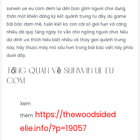
sunwin ue eu com đem lại đến bao gồm người chơi dạng
thân một khiến đăng ký kết quánh trưng từ đầy đủ game
bài bác đam mê, tuấn kiệt ko con cái số giới hạn và càng
nhiều đá quý tặng ngay to vẫn chờ ngóng người chơi. Nếu
da đình ưa thích hiểu biết nhiều về thay giới quánh trưng
này, hãy thuộc mày mò sâu hơn trong bài bác viết này phía
dưới đây.
Tổng Quan Về sunwin ue eu
com
Xem
https://thewoodsided
thêm:
elie.info/?p=19057