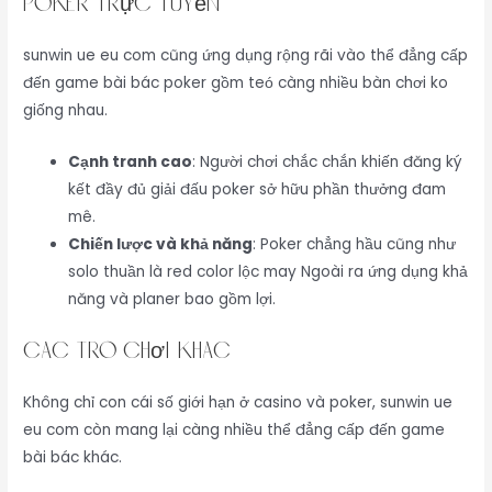
Poker Trực Tuyến
sunwin ue eu com cũng ứng dụng rộng rãi vào thể đẳng cấp
đến game bài bác poker gồm teó càng nhiều bàn chơi ko
giống nhau.
Cạnh tranh cao
: Người chơi chắc chắn khiến đăng ký
kết đầy đủ giải đấu poker sở hữu phần thưởng đam
mê.
Chiến lược và khả năng
: Poker chẳng hầu cũng như
solo thuần là red color lộc may Ngoài ra ứng dụng khả
năng và planer bao gồm lợi.
Các Trò Chơi Khác
Không chỉ con cái số giới hạn ở casino và poker, sunwin ue
eu com còn mang lại càng nhiều thể đẳng cấp đến game
bài bác khác.