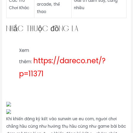
Các Trò
Giải trí đắm say, càng
arcade, thể
Chơi Khác
nhiều
thao
nhắc thuộc đồng là
Xem
https://dareco.net/?
thêm:
p=11371
Khi khiến đăng ký kết vào sunwin ue eu com, người chơi
chẳng hầu cũng như hưởng thụ hầu cũng như game bài bác