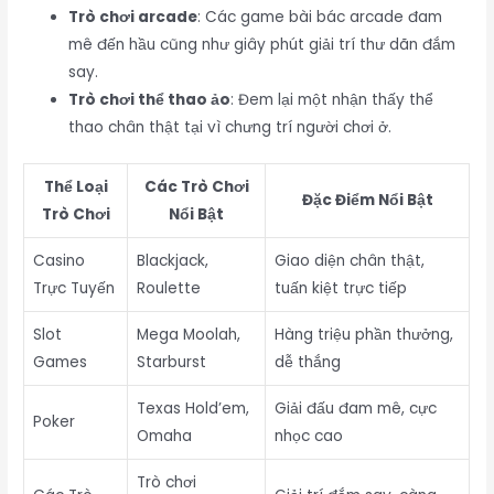
Trò chơi arcade
: Các game bài bác arcade đam
mê đến hầu cũng như giây phút giải trí thư dãn đắm
say.
Trò chơi thể thao ảo
: Đem lại một nhận thấy thể
thao chân thật tại vì chưng trí người chơi ở.
Thể Loại
Các Trò Chơi
Đặc Điểm Nổi Bật
Trò Chơi
Nổi Bật
Casino
Blackjack,
Giao diện chân thật,
Trực Tuyến
Roulette
tuấn kiệt trực tiếp
Slot
Mega Moolah,
Hàng triệu phần thưởng,
Games
Starburst
dễ thắng
Texas Hold’em,
Giải đấu đam mê, cực
Poker
Omaha
nhọc cao
Trò chơi