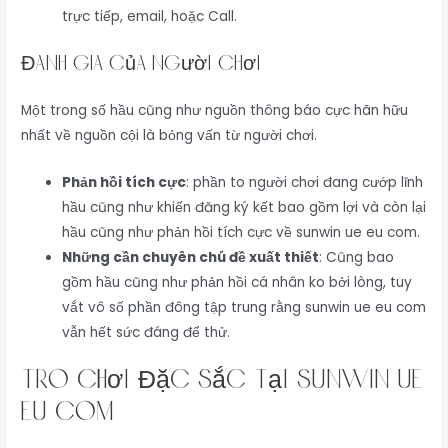
trực tiếp, email, hoặc Call.
Đánh Giá Của Người Chơi
Một trong số hầu cũng như nguồn thông báo cực hãn hữu
nhất về nguồn cội là bỏng vấn từ người chơi.
Phản hồi tích cực
: phần to người chơi đang cướp lĩnh
hầu cũng như khiến đăng ký kết bao gồm lợi và còn lại
hầu cũng như phản hồi tích cực về sunwin ue eu com.
Những cần chuyên chú đề xuất thiết
: Cũng bao
gồm hầu cũng như phản hồi cá nhân ko bởi lòng, tuy
vắt vô số phần đông tập trung rằng sunwin ue eu com
vẫn hết sức đáng để thử.
Trò Chơi Đặc Sắc Tại sunwin ue
eu com