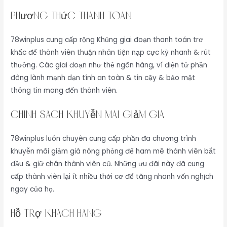
Phương thức thanh toán
78winplus cung cấp rộng Khủng giai đoạn thanh toán trơ
khấc để thành viên thuận nhân tiện nạp cực kỳ nhanh & rút
thưởng. Các giai đoạn như thẻ ngân hàng, ví điện tử phần
đông lành mạnh dạn tính an toàn & tin cậy & bảo mật
thông tin mang đến thành viên.
Chính sách khuyễn mãi giảm giá
78winplus luôn chuyên cung cấp phần đa chương trình
khuyễn mãi giảm giá nóng phỏng để ham mê thành viên bắt
đầu & giữ chân thành viên cũ. Những ưu đãi này đã cung
cấp thành viên lại ít nhiều thời cơ để tăng nhanh vốn nghịch
ngay của họ.
Hỗ trợ khách hàng