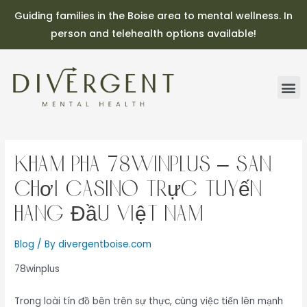
Guiding families in the Boise area to mental wellness. In
person and telehealth options available!
Khám Phá 78winplus – Sân
Chơi Casino Trực Tuyến
Hàng Đầu Việt Nam
Blog
/ By
divergentboise.com
78winplus
Trong loài tín đồ bên trên sự thực, cùng việc tiến lên mạnh