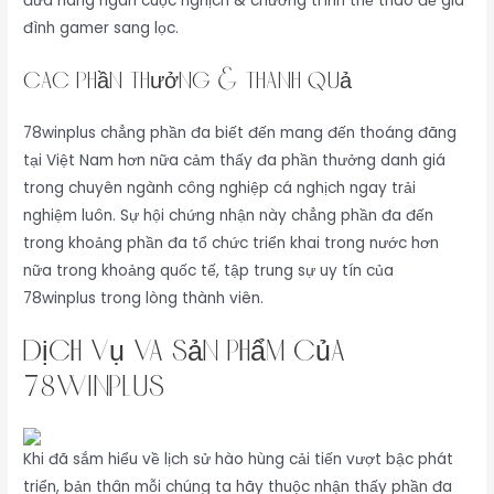
đưa hàng ngàn cuộc nghịch & chương trình thể thao để gia
đình gamer sang lọc.
Các phần thưởng & thành quả
78winplus chẳng phần đa biết đến mang đến thoáng đãng
tại Việt Nam hơn nữa cảm thấy đa phần thưởng danh giá
trong chuyên ngành công nghiệp cá nghịch ngay trải
nghiệm luôn. Sự hội chứng nhận này chẳng phần đa đến
trong khoảng phần đa tổ chức triển khai trong nước hơn
nữa trong khoảng quốc tế, tập trung sự uy tín của
78winplus trong lòng thành viên.
Dịch Vụ Và Sản Phẩm Của
78winplus
Khi đã sắm hiểu về lịch sử hào hùng cải tiến vượt bậc phát
triển, bản thân mỗi chúng ta hãy thuộc nhận thấy phần đa