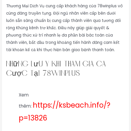
Thương Mại Dịch Vụ cung cấp khách hàng của 78winplus vô
cùng đáng truyền tụng. Đội ngũ nhân viên cấp bên dưới
luôn sẵn sàng chuẩn bị cung cấp thành viên qua tương đối
rộng Khủng kênh trơ khấc. Điều này giúp giải quyết &
phương thức xử trí nhanh lẹ đa phần bài bác toán của
thành viên, bắt đầu trong khoảng tiến hành đăng cam kết
tài khoản kể cả khi thực hiện bàn giao bệnh thanh toán.
Những Lưu Ý Khi Tham Gia Cá
Cược Tại 78winplus
Xem
https://ksbeach.info/?
thêm:
p=13826