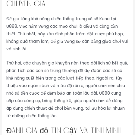
chuyên gia
Để gia tăng khả năng chiến thắng trong xổ số Keno tại
U888, việc nắm vững các mẹo chơi là điều vô cùng cần
thiết. Thứ nhất, hãy xác định phần trăm đặt cược phù hợp,
không quá tham lam, để giữ vững sự cân bằng giữa chơi vui
và sinh lời.
Thứ hai, các chuyên gia khuyên nên theo dõi lịch sử kết quả,
phân tích các con số trúng thưởng để dự đoán các số có
khả năng xuất hiện trong các lượt tiếp theo. Ngoài ra, tùy
thuộc vào ngân sách và mức độ rủi ro, người chơi nên chia
nhỏ số tiền cược để đảm bảo an toàn lâu dài. U888 cung
cấp các công cụ, bảng thống kê, giúp người chơi dễ dàng
áp dụng chiến thuật để chơi bền vững, tối ưu hóa lợi nhuận
từ những chiến thắng lớn.
Đánh giá độ tin cậy và tính minh