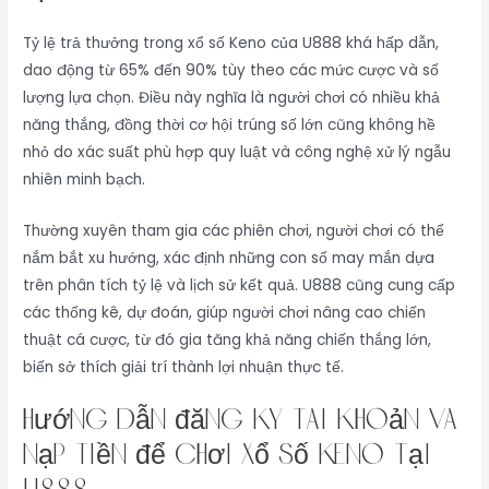
Tỷ lệ trả thưởng trong xổ số Keno của U888 khá hấp dẫn,
dao động từ 65% đến 90% tùy theo các mức cược và số
lượng lựa chọn. Điều này nghĩa là người chơi có nhiều khả
năng thắng, đồng thời cơ hội trúng số lớn cũng không hề
nhỏ do xác suất phù hợp quy luật và công nghệ xử lý ngẫu
nhiên minh bạch.
Thường xuyên tham gia các phiên chơi, người chơi có thể
nắm bắt xu hướng, xác định những con số may mắn dựa
trên phân tích tỷ lệ và lịch sử kết quả. U888 cũng cung cấp
các thống kê, dự đoán, giúp người chơi nâng cao chiến
thuật cá cược, từ đó gia tăng khả năng chiến thắng lớn,
biến sở thích giải trí thành lợi nhuận thực tế.
Hướng dẫn đăng ký tài khoản và
nạp tiền để chơi Xổ Số Keno tại