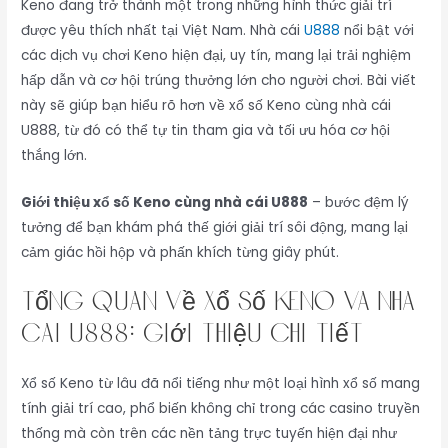
Keno đang trở thành một trong những hình thức giải trí
được yêu thích nhất tại Việt Nam. Nhà cái
U888
nổi bật với
các dịch vụ chơi Keno hiện đại, uy tín, mang lại trải nghiệm
hấp dẫn và cơ hội trúng thưởng lớn cho người chơi. Bài viết
này sẽ giúp bạn hiểu rõ hơn về xổ số Keno cùng nhà cái
U888, từ đó có thể tự tin tham gia và tối ưu hóa cơ hội
thắng lớn.
Giới thiệu xổ số Keno cùng nhà cái U888
– bước đệm lý
tưởng để bạn khám phá thế giới giải trí sôi động, mang lại
cảm giác hồi hộp và phấn khích từng giây phút.
Tổng quan về Xổ Số Keno và nhà
cái U888: Giới thiệu chi tiết
Xổ số Keno từ lâu đã nổi tiếng như một loại hình xổ số mang
tính giải trí cao, phổ biến không chỉ trong các casino truyền
thống mà còn trên các nền tảng trực tuyến hiện đại như