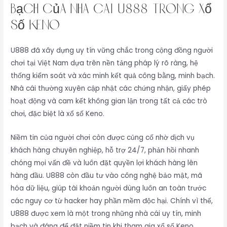
bạch của nhà cái U888 trong Xổ
Số Keno
U888 đã xây dựng uy tín vững chắc trong cộng đồng người
chơi tại Việt Nam dựa trên nền tảng pháp lý rõ ràng, hệ
thống kiểm soát và xác minh kết quả công bằng, minh bạch.
Nhà cái thường xuyên cập nhật các chứng nhận, giấy phép
hoạt động và cam kết không gian lận trong tất cả các trò
chơi, đặc biệt là xổ số Keno.
Niềm tin của người chơi còn được củng cố nhờ dịch vụ
khách hàng chuyên nghiệp, hỗ trợ 24/7, phản hồi nhanh
chóng mọi vấn đề và luôn đặt quyền lợi khách hàng lên
hàng đầu. U888 còn đầu tư vào công nghệ bảo mật, mã
hóa dữ liệu, giúp tài khoản người dùng luôn an toàn trước
các nguy cơ từ hacker hay phần mềm độc hại. Chính vì thế,
U888 được xem là một trong những nhà cái uy tín, minh
bạch và đáng để đặt niềm tin khi tham gia xổ số Keno.