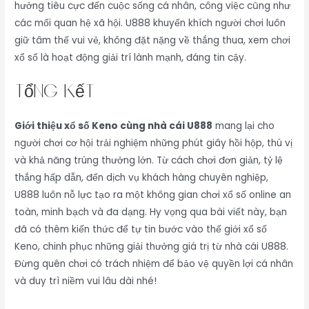
hưởng tiêu cực đến cuộc sống cá nhân, công việc cũng như
các mối quan hệ xã hội. U888 khuyến khích người chơi luôn
giữ tâm thế vui vẻ, không đặt nặng về thắng thua, xem chơi
xổ số là hoạt động giải trí lành mạnh, đáng tin cậy.
Tổng kết
Giới thiệu xổ số Keno cùng nhà cái U888
mang lại cho
người chơi cơ hội trải nghiệm những phút giây hồi hộp, thú vị
và khả năng trúng thưởng lớn. Từ cách chơi đơn giản, tỷ lệ
thắng hấp dẫn, đến dịch vụ khách hàng chuyên nghiệp,
U888 luôn nỗ lực tạo ra một không gian chơi xổ số online an
toàn, minh bạch và đa dạng. Hy vọng qua bài viết này, bạn
đã có thêm kiến thức để tự tin bước vào thế giới xổ số
Keno, chinh phục những giải thưởng giá trị từ nhà cái U888.
Đừng quên chơi có trách nhiệm để bảo vệ quyền lợi cá nhân
và duy trì niềm vui lâu dài nhé!