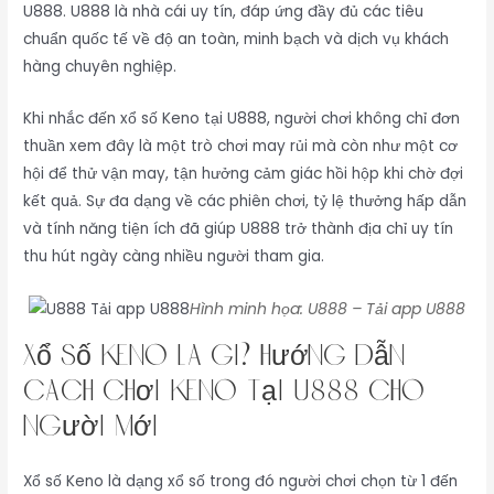
U888. U888 là nhà cái uy tín, đáp ứng đầy đủ các tiêu
chuẩn quốc tế về độ an toàn, minh bạch và dịch vụ khách
hàng chuyên nghiệp.
Khi nhắc đến xổ số Keno tại U888, người chơi không chỉ đơn
thuần xem đây là một trò chơi may rủi mà còn như một cơ
hội để thử vận may, tận hưởng cảm giác hồi hộp khi chờ đợi
kết quả. Sự đa dạng về các phiên chơi, tỷ lệ thưởng hấp dẫn
và tính năng tiện ích đã giúp U888 trở thành địa chỉ uy tín
thu hút ngày càng nhiều người tham gia.
Hình minh họa: U888 – Tải app U888
Xổ Số Keno là gì? Hướng dẫn
cách chơi Keno tại U888 cho
người mới
Xổ số Keno là dạng xổ số trong đó người chơi chọn từ 1 đến