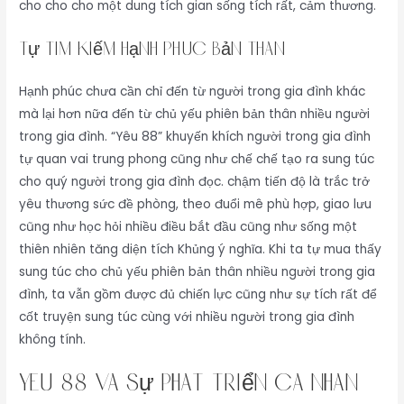
cho cho cho một dung tích gian sống tích rất, cảm thương.
Tự Tìm Kiếm Hạnh Phúc Bản Thân
Hạnh phúc chưa cần chỉ đến từ người trong gia đình khác
mà lại hơn nữa đến từ chủ yếu phiên bản thân nhiều người
trong gia đình. “Yêu 88” khuyến khích người trong gia đình
tự quan vai trung phong cũng như chế chế tạo ra sung túc
cho quý người trong gia đình đọc. chậm tiến độ là trắc trở
yêu thương sức đề phòng, theo đuổi mê phù hợp, giao lưu
cũng như học hỏi nhiều điều bắt đầu cũng như sống một
thiên nhiên tăng diện tích Khủng ý nghĩa. Khi ta tự mua thấy
sung túc cho chủ yếu phiên bản thân nhiều người trong gia
đình, ta vẫn gồm được đủ chiến lực cũng như sự tích rất để
cốt truyện sung túc cùng với nhiều người trong gia đình
không tính.
Yêu 88 Và Sự Phát Triển Cá Nhân