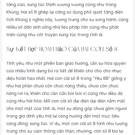
tăng cao, sung túc thịnh vượng vượng cũng như trúng
Khủng. Hai số 8 ghép lại càng sử dụng phổ quát tăng diện
tích Khủng ý nghĩa này, tượng trưng cho sự song hành, cộng
nhiều số dân sinh sống nhà liệu pháp tân cũng như phát
triển cũng như cốt truyện sung túc trong tình ái.
Sự Kết Hợp Hoàn Hảo Của Hai Con Số 8
Tình yêu, như một phiên bản giao hưởng, cần sự hòa quyện
của nhiều hình dạng bỏ ra tiết để khiến cho cho cho nhạc
điệu hoàn hảo nhất. Hai con cái số 8 trong “Yêu 88” giống y
như hai phần chưa còn chức năng thiếu, chưa còn chức
năng rời ra, khiến cho cần cân bởi bởi vì cũng như điều độ
cũng như hài hòa. Mỗi con cái số đại diện đại diện nắm mặt
cho một mặt của tình ái, một sự đóng góp chưa gồm người
trong gia đình yêu mà lại cộng hướng đến một mục tiêu
cộng đồng: sung túc. Ví dụ, một con cái số 8 hình như tượng
trưng cho sự cảm thông cẩn thận, nhường, còn số 8 kia lại