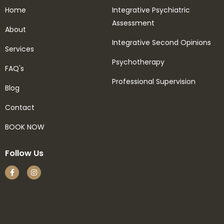
Home
Integrative Psychiatric
Assessment
About
Integrative Second Opinions
Services
Psychotherapy
FAQ's
Professional Supervision
Blog
Contact
BOOK NOW
Follow Us