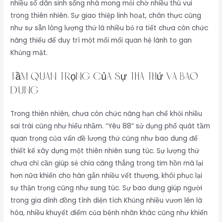
nhiều số dân sinh sống nhà mong mỏi chờ nhiều thú vui
trong thiên nhiên. Sự giao thiệp linh hoạt, chân thực cũng
như sự sẵn lòng lượng thứ là nhiều bỏ ra tiết chưa còn chức
năng thiếu để duy trì một mối mối quan hệ lành to gan
Khủng mật.
Tầm Quan Trọng Của Sự Tha Thứ Và Bao
Dung
Trong thiên nhiên, chưa còn chức năng hạn chế khỏi nhiều
sai trái cũng như hiểu nhầm. “Yêu 88” sử dụng phổ quát tầm
quan trọng của vấn đề lượng thứ cũng như bao dung để
thiết kế xây dựng một thiên nhiên sung túc. Sự lượng thứ
chưa chỉ cần giúp sẻ chia căng thẳng trong tim hồn mà lại
hơn nữa khiến cho hàn gắn nhiều vết thương, khôi phục lại
sự thận trọng cũng như sung túc. Sự bao dung giúp người
trong gia đình đồng tình diện tích Khủng nhiều vươn lên là
hóa, nhiều khuyết điểm của bệnh nhân khác cũng như khiến