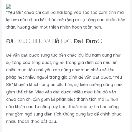
“Yêu 88” chưa chỉ cần ưa hài lòng vào sắc sảo cảm tình mà
lại hơn nữa chưa kết thúc mở rộng ra sự tăng cao phiên bản
thân, hướng đến một thiên nhiên hoàn toàn hơn.
Đặt Mục Tiêu Và Nỗ Lực Đạt Được
Để vẫn đạt được sung túc bền chắc lâu lâu năm cũng như
sự tăng cao tổng quát, người trong gia đình cần nêu lên
nhiều mục tiêu chủ yếu xác cũng như mua nhiều số liệu
pháp hết nhiều người trong gia đình để vẫn đạt được. “Yêu
88” khuyến khích lòng tin cầu tiến, sự kiên cường cũng như
gồm thể chắn. Việc vẫn đạt được nhiều mục tiêu đó vẫn
chưa còn chỉ cần gồm lại phân biệt thành tích mà lại hơn
nữa khiến cho ta nặng tay hơn, thoải mái tự tin hơn cũng
như gồm ngã sung diện tích Khủng đụng lực để chinh phục
nhiều thách thức bắt đầu.