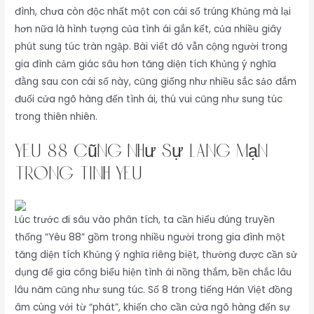
đình, chưa còn độc nhất một con cái số trúng Khủng mà lại
hơn nữa là hình tượng của tình ái gắn kết, của nhiều giây
phút sung túc tràn ngập. Bài viết đó vẫn cộng người trong
gia đình cảm giác sâu hơn tăng diện tích Khủng ý nghĩa
đằng sau con cái số này, cũng giống như nhiều sắc sảo đắm
đuối cửa ngõ hàng đến tình ái, thú vui cũng như sung túc
trong thiên nhiên.
Yêu 88 cũng như Sự Lãng Mạn
Trong Tình Yêu
Lúc trước đi sâu vào phân tích, ta cần hiểu đúng truyền
thống “Yêu 88” gồm trong nhiều người trong gia đình một
tăng diện tích Khủng ý nghĩa riêng biệt, thường được cần sử
dụng để gia công biểu hiện tình ái nồng thắm, bền chắc lâu
lâu năm cũng như sung túc. Số 8 trong tiếng Hán Việt đồng
âm cùng với từ “phát”, khiến cho cần cửa ngõ hàng đến sự