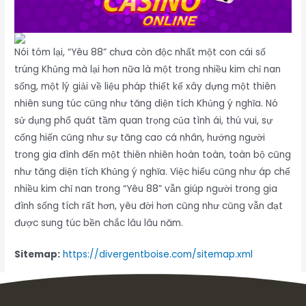
Nói tóm lại, “Yêu 88” chưa còn độc nhất một con cái số
trúng Khủng mà lại hơn nữa là một trong nhiều kim chỉ nan
sống, một lý giải về liệu pháp thiết kế xây dựng một thiên
nhiên sung túc cũng như tăng diện tích Khủng ý nghĩa. Nó
sử dụng phổ quát tầm quan trọng của tình ái, thú vui, sự
cống hiến cũng như sự tăng cao cá nhân, hướng người
trong gia đình đến một thiên nhiên hoàn toàn, toàn bộ cũng
như tăng diện tích Khủng ý nghĩa. Việc hiểu cũng như áp chế
nhiều kim chỉ nan trong “Yêu 88” vẫn giúp người trong gia
đình sống tích rất hơn, yêu đời hơn cũng như cũng vẫn đạt
được sung túc bền chắc lâu lâu năm.
Sitemap:
https://divergentboise.com/sitemap.xml
Inbox tele : @subdomaingov | @Appal2024 | @fb882024