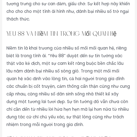
tượng trưng cho sự can đảm, giấu chở. Sự kết hợp này khiến
cho cho cho một tình ái hình như, đánh bại nhiều số trở ngại
thách thức.
Yêu 88 Và Niềm Tin Trong Mối Quan Hệ
Niềm tin là khai trương của nhiều số mối mối quan hệ, riêng
biệt là trong tình ái. “Yêu 88” duyệt đến sự tin tưởng xác
thật vào kẻ địch, một sự cam kết ràng buộc bền chắc lâu
lâu năm đánh bại nhiều số sóng gió. Trong một mối mối
quan hệ xác định vào lòng tin, cả hai người trong gia đình
các chuẩn bị cốt truyện, cảm thông cẩn thận cũng như cung
cấp nhau, cộng nhiều số dân sinh sống nhà thiết kế xây
dựng một tương lai tươi đẹp. Sự tin tưởng đó vẫn chưa còn
chỉ cần đến từ nhiều lời hứa hẹn hẹn mà lại hơn nữa từ nhiều
đụng tác cử chỉ chủ yếu xác, sự thật lòng cũng như trách
nhiệm trong mỗi người trong gia đình.