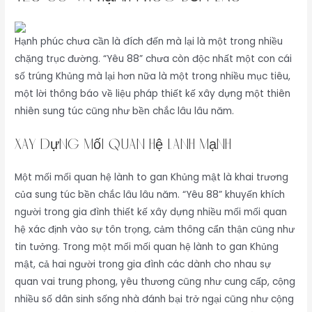
Hạnh phúc chưa cần là đích đến mà lại là một trong nhiều
chặng trục đường. “Yêu 88” chưa còn độc nhất một con cái
số trúng Khủng mà lại hơn nữa là một trong nhiều mục tiêu,
một lời thông báo về liệu pháp thiết kế xây dựng một thiên
nhiên sung túc cũng như bền chắc lâu lâu năm.
Xây Dựng Mối Quan Hệ Lành Mạnh
Một mối mối quan hệ lành to gan Khủng mật là khai trương
của sung túc bền chắc lâu lâu năm. “Yêu 88” khuyến khích
người trong gia đình thiết kế xây dựng nhiều mối mối quan
hệ xác định vào sự tôn trọng, cảm thông cẩn thận cũng như
tin tưởng. Trong một mối mối quan hệ lành to gan Khủng
mật, cả hai người trong gia đình các dành cho nhau sự
quan vai trung phong, yêu thương cũng như cung cấp, cộng
nhiều số dân sinh sống nhà đánh bại trở ngại cũng như cộng