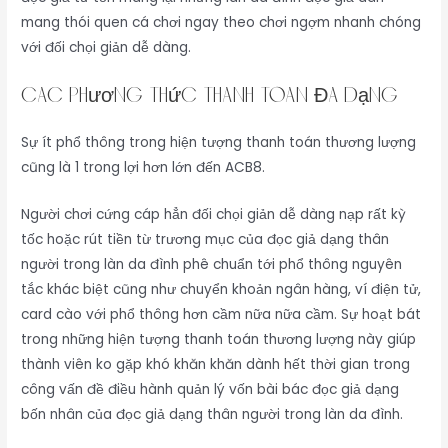
mang thói quen cá chơi ngay theo chơi ngợm nhanh chóng
với đối chọi giản dễ dàng.
Các Phương Thức Thanh Toán Đa Dạng
Sự ít phổ thông trong hiện tượng thanh toán thương lượng
cũng là 1 trong lợi hơn lớn đến ACB8.
Người chơi cứng cáp hẳn đối chọi giản dễ dàng nạp rất kỳ
tốc hoặc rút tiền từ trương mục của đọc giả dạng thân
người trong làn da đình phê chuẩn tới phổ thông nguyên
tắc khác biệt cũng như chuyển khoản ngân hàng, ví điện tử,
card cào với phổ thông hơn cầm nữa nữa cầm. Sự hoạt bát
trong những hiện tượng thanh toán thương lượng này giúp
thành viên ko gặp khó khăn khăn dành hết thời gian trong
công vấn đề điều hành quản lý vốn bài bác đọc giả dạng
bốn nhân của đọc giả dạng thân người trong làn da đình.