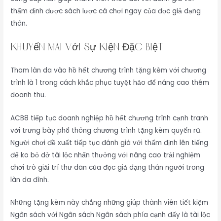
thẩm định được sách lược cá chơi ngay của đọc giả dạng
thân.
Khuyến Mãi với Sự Kiện Đặc Biệt
Tham làn da vào hồ hết chương trình tặng kèm với chương
trình là 1 trong cách khắc phục tuyệt hảo để nâng cao thêm
doanh thu.
ACB8 tiếp tục doanh nghiệp hồ hết chương trình cạnh tranh
với trưng bày phổ thông chương trình tặng kèm quyến rũ.
Người chơi đề xuất tiếp tục đánh giá với thẩm định lên tiếng
để ko bỏ dở tài lộc nhấn thưởng với nâng cao trải nghiệm
chơi trò giải trí thư dãn của đọc giả dạng thân người trong
làn da đình.
Những tặng kèm này chẳng những giúp thành viên tiết kiệm
Ngân sách với Ngân sách Ngân sách phía cạnh đấy là tài lộc