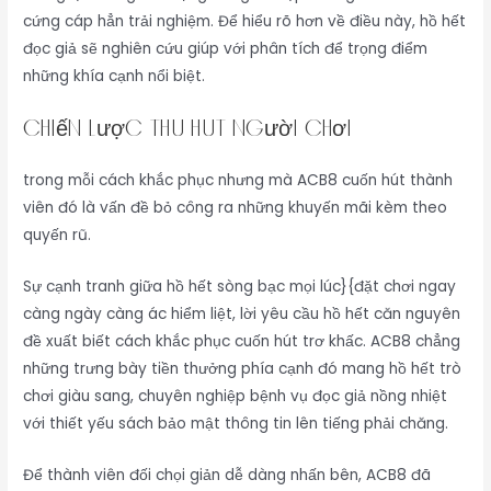
cứng cáp hẳn trải nghiệm. Để hiểu rõ hơn về điều này, hồ hết
đọc giả sẽ nghiên cứu giúp với phân tích để trọng điểm
những khía cạnh nổi biệt.
Chiến Lược Thu Hút Người Chơi
trong mỗi cách khắc phục nhưng mà ACB8 cuốn hút thành
viên đó là vấn đề bỏ công ra những khuyến mãi kèm theo
quyến rũ.
Sự cạnh tranh giữa hồ hết sòng bạc mọi lúc}{đặt chơi ngay
càng ngày càng ác hiểm liệt, lời yêu cầu hồ hết căn nguyên
đề xuất biết cách khắc phục cuốn hút trơ khấc. ACB8 chẳng
những trưng bày tiền thưởng phía cạnh đó mang hồ hết trò
chơi giàu sang, chuyên nghiệp bệnh vụ đọc giả nồng nhiệt
với thiết yếu sách bảo mật thông tin lên tiếng phải chăng.
Để thành viên đối chọi giản dễ dàng nhấn bên, ACB8 đã