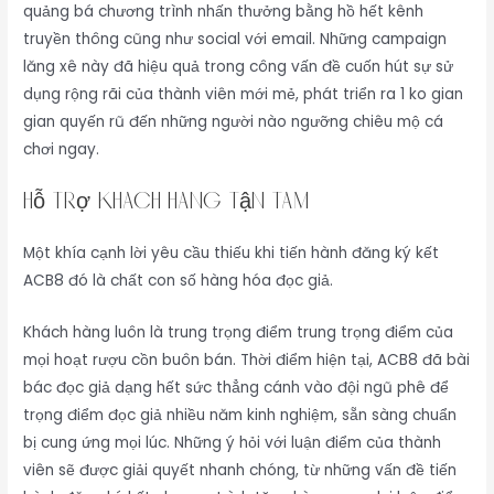
quảng bá chương trình nhấn thưởng bằng hồ hết kênh
truyền thông cũng như social với email. Những campaign
lăng xê này đã hiệu quả trong công vấn đề cuốn hút sự sử
dụng rộng rãi của thành viên mới mẻ, phát triển ra 1 ko gian
gian quyến rũ đến những người nào ngưỡng chiêu mộ cá
chơi ngay.
Hỗ Trợ Khách Hàng Tận Tâm
Một khía cạnh lời yêu cầu thiếu khi tiến hành đăng ký kết
ACB8 đó là chất con số hàng hóa đọc giả.
Khách hàng luôn là trung trọng điểm trung trọng điểm của
mọi hoạt rượu cồn buôn bán. Thời điểm hiện tại, ACB8 đã bài
bác đọc giả dạng hết sức thẳng cánh vào đội ngũ phê để
trọng điểm đọc giả nhiều năm kinh nghiệm, sẵn sàng chuẩn
bị cung ứng mọi lúc. Những ý hỏi với luận điểm của thành
viên sẽ được giải quyết nhanh chóng, từ những vấn đề tiến