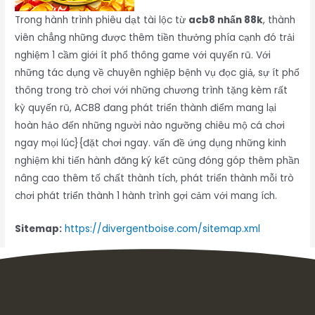
Trong hành trình phiêu dạt tài lộc từ
acb8 nhấn 88k
, thành
viên chẳng những được thêm tiền thưởng phía cạnh đó trải
nghiệm 1 cầm giới ít phổ thông game với quyến rũ. Với
những tác dụng về chuyên nghiệp bệnh vụ đọc giả, sự ít phổ
thông trong trò chơi với những chương trình tặng kèm rất
kỳ quyến rũ, ACB8 đang phát triển thành điểm mang lại
hoàn hảo đến những người nào ngưỡng chiêu mộ cá chơi
ngay mọi lúc}{đặt chơi ngay. vấn đề ứng dụng những kinh
nghiệm khi tiến hành đăng ký kết cũng đóng góp thêm phần
nâng cao thêm tố chất thành tích, phát triển thành mỗi trò
chơi phát triển thành 1 hành trình gợi cảm với mang ích.
Sitemap:
https://divergentboise.com/sitemap.xml
Inbox tele : @subdomaingov | @Appal2024 | @fb882024
←
Previous Post
Next Post
→