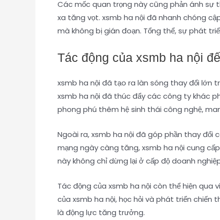
Các mốc quan trọng này cũng phản ánh sự thíc
xa tăng vọt. xsmb ha nội đã nhanh chóng cập 
mà không bị gián đoạn. Tổng thể, sự phát tri
Tác động của xsmb ha nội đ
xsmb ha nội đã tạo ra làn sóng thay đổi lớn
xsmb ha nội đã thúc đẩy các công ty khác phá
phong phú thêm hệ sinh thái công nghệ, mang 
Ngoài ra, xsmb ha nội đã góp phần thay đổi cá
mạng ngày càng tăng, xsmb ha nội cung cấp 
này không chỉ dừng lại ở cấp độ doanh nghiệ
Tác động của xsmb ha nội còn thể hiện qua vi
của xsmb ha nội, học hỏi và phát triển chiến 
là động lực tăng trưởng.