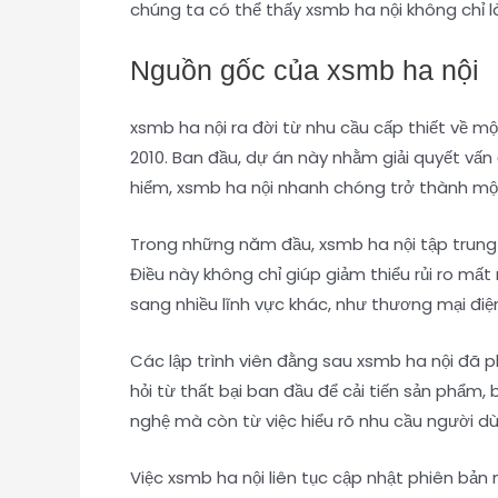
chúng ta có thể thấy xsmb ha nội không chỉ l
Nguồn gốc của xsmb ha nội
xsmb ha nội ra đời từ nhu cầu cấp thiết về m
2010. Ban đầu, dự án này nhằm giải quyết vấn
hiểm, xsmb ha nội nhanh chóng trở thành một
Trong những năm đầu, xsmb ha nội tập trung v
Điều này không chỉ giúp giảm thiểu rủi ro mấ
sang nhiều lĩnh vực khác, như thương mại điệ
Các lập trình viên đằng sau xsmb ha nội đã p
hỏi từ thất bại ban đầu để cải tiến sản phẩm
nghệ mà còn từ việc hiểu rõ nhu cầu người dù
Việc xsmb ha nội liên tục cập nhật phiên bản