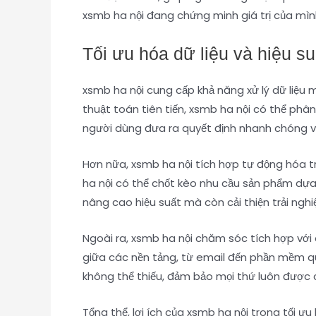
xsmb ha nội đang chứng minh giá trị của mình
Tối ưu hóa dữ liệu và hiệu su
xsmb ha nội cung cấp khả năng xử lý dữ liệu 
thuật toán tiên tiến, xsmb ha nội có thể phân
người dùng đưa ra quyết định nhanh chóng v
Hơn nữa, xsmb ha nội tích hợp tự động hóa tro
ha nội có thể chốt kèo nhu cầu sản phẩm dựa t
nâng cao hiệu suất mà còn cải thiện trải ngh
Ngoài ra, xsmb ha nội chăm sóc tích hợp với 
giữa các nền tảng, từ email đến phần mềm quả
không thể thiếu, đảm bảo mọi thứ luôn được c
Tổng thể, lợi ích của xsmb ha nội trong tối 