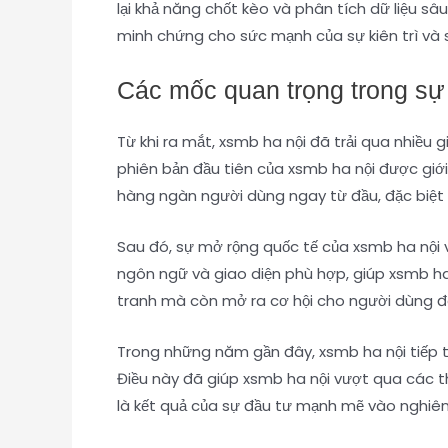
lại khả năng chốt kèo và phân tích dữ liệu 
minh chứng cho sức mạnh của sự kiên trì và s
Các mốc quan trọng trong sự 
Từ khi ra mắt, xsmb ha nội đã trải qua nhiều g
phiên bản đầu tiên của xsmb ha nội được giới
hàng ngàn người dùng ngay từ đầu, đặc biệt 
Sau đó, sự mở rộng quốc tế của xsmb ha nội
ngôn ngữ và giao diện phù hợp, giúp xsmb ha
tranh mà còn mở ra cơ hội cho người dùng đ
Trong những năm gần đây, xsmb ha nội tiếp t
Điều này đã giúp xsmb ha nội vượt qua các th
là kết quả của sự đầu tư mạnh mẽ vào nghiên