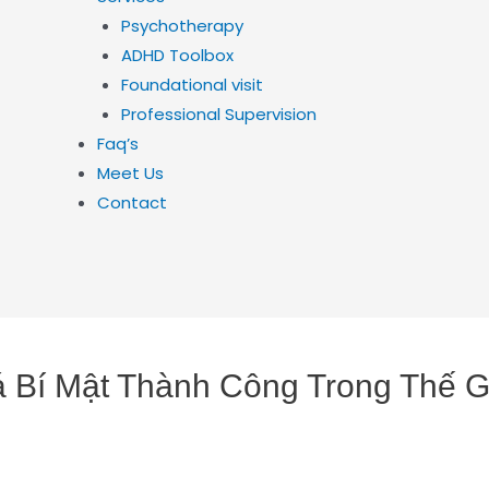
Psychotherapy
ADHD Toolbox
Foundational visit
Professional Supervision
Faq’s
Meet Us
Contact
 Bí Mật Thành Công Trong Thế G