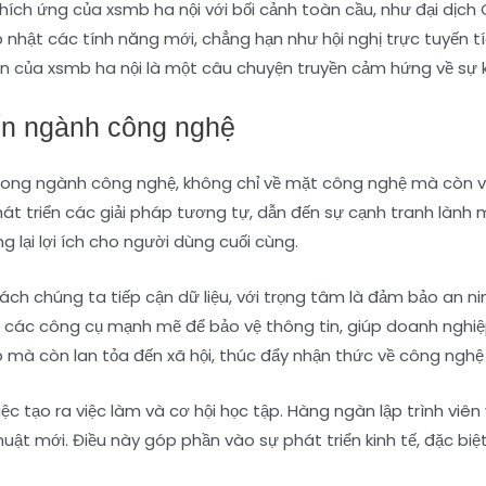
h ứng của xsmb ha nội với bối cảnh toàn cầu, như đại dịch C
nhật các tính năng mới, chẳng hạn như hội nghị trực tuyến t
ển của xsmb ha nội là một câu chuyện truyền cảm hứng về sự ki
ến ngành công nghệ
 trong ngành công nghệ, không chỉ về mặt công nghệ mà còn v
t triển các giải pháp tương tự, dẫn đến sự cạnh tranh lành m
lại lợi ích cho người dùng cuối cùng.
ch chúng ta tiếp cận dữ liệu, với trọng tâm là đảm bảo an ninh 
các công cụ mạnh mẽ để bảo vệ thông tin, giúp doanh nghiệ
p mà còn lan tỏa đến xã hội, thúc đẩy nhận thức về công nghệ
ệc tạo ra việc làm và cơ hội học tập. Hàng ngàn lập trình viê
thuật mới. Điều này góp phần vào sự phát triển kinh tế, đặc bi