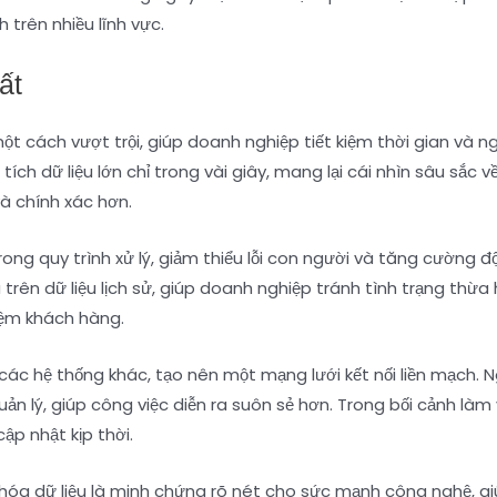
 trên nhiều lĩnh vực.
ất
một cách vượt trội, giúp doanh nghiệp tiết kiệm thời gian và 
 tích dữ liệu lớn chỉ trong vài giây, mang lại cái nhìn sâu sắc
à chính xác hơn.
ng quy trình xử lý, giảm thiểu lỗi con người và tăng cường độ 
rên dữ liệu lịch sử, giúp doanh nghiệp tránh tình trạng thừa
iệm khách hàng.
các hệ thống khác, tạo nên một mạng lưới kết nối liền mạch. 
n lý, giúp công việc diễn ra suôn sẻ hơn. Trong bối cảnh làm 
ập nhật kịp thời.
ưu hóa dữ liệu là minh chứng rõ nét cho sức mạnh công nghệ, 