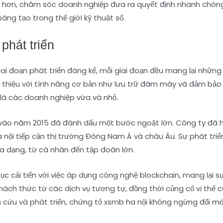
sâu hơn, chăm sóc doanh nghiệp đưa ra quyết định nhanh chóng
áng tạo trong thế giới kỹ thuật số.
phát triển
iai đoạn phát triển đáng kể, mỗi giai đoạn đều mang lại những 
 thiệu với tính năng cơ bản như lưu trữ đám mây và đảm bảo a
là các doanh nghiệp vừa và nhỏ.
 vào năm 2015 đã đánh dấu một bước ngoặt lớn. Công ty đã hợ
 nội tiếp cận thị trường Đông Nam Á và châu Âu. Sự phát tri
a dạng, từ cá nhân đến tập đoàn lớn.
ục cải tiến với việc áp dụng công nghệ blockchain, mang lại 
ách thức từ các dịch vụ tương tự, đồng thời củng cố vị thế củ
 cứu và phát triển, chứng tỏ xsmb ha nội không ngừng đổi m