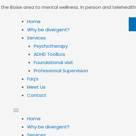
n the Boise area to mental wellness. In person and telehealth
Home
Why be divergent?
Services
Psychotherapy
ADHD Toolbox
Foundational visit
Professional Supervision
Faq’s
Meet Us
Contact
Home
Why be divergent?
Services