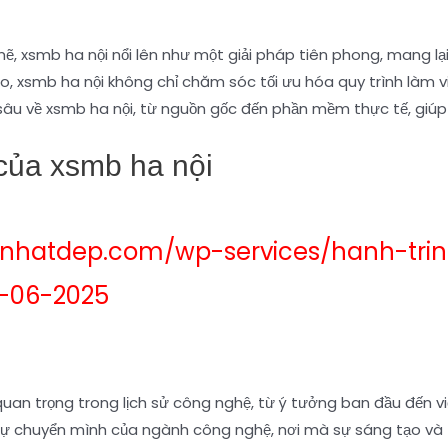
ẽ, xsmb ha nội nổi lên như một giải pháp tiên phong, mang l
o, xsmb ha nội không chỉ chăm sóc tối ưu hóa quy trình làm 
 sâu về xsmb ha nội, từ nguồn gốc đến phần mềm thực tế, giúp
 của xsmb ha nội
hnhatdep.com/wp-services/hanh-tri
-06-2025
an trọng trong lịch sử công nghệ, từ ý tưởng ban đầu đến v
 sự chuyển mình của ngành công nghệ, nơi mà sự sáng tạo và 