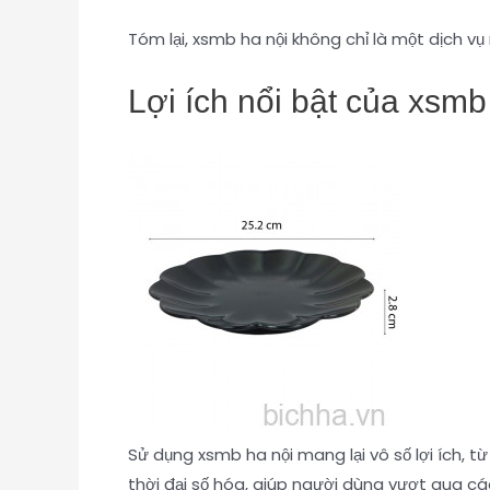
Tóm lại, xsmb ha nội không chỉ là một dịch v
Lợi ích nổi bật của xsmb
Sử dụng xsmb ha nội mang lại vô số lợi ích, từ
thời đại số hóa, giúp người dùng vượt qua c