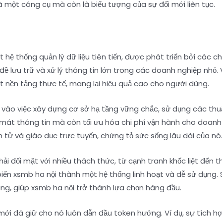
à một công cụ mà còn là biểu tượng của sự đổi mới liên tục.
ột hệ thống quản lý dữ liệu tiên tiến, được phát triển bởi c
 đề lưu trữ và xử lý thông tin lớn trong các doanh nghiệp nh
 nền tảng thực tế, mang lại hiệu quả cao cho người dùng.
ào việc xây dựng cơ sở hạ tầng vững chắc, sử dụng các thuật
t mát thông tin mà còn tối ưu hóa chi phí vận hành cho doan
n tử và giáo dục trực tuyến, chứng tỏ sức sống lâu dài của nó
hải đối mặt với nhiều thách thức, từ cạnh tranh khốc liệt đến
, biến xsmb ha nội thành một hệ thống linh hoạt và dễ sử dụng
ng, giúp xsmb ha nội trở thành lựa chọn hàng đầu.
 mới đã giữ cho nó luôn dẫn đầu token hướng. Ví dụ, sự tích 