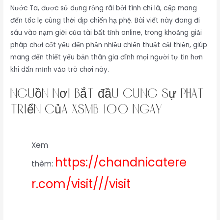
Nước Ta, được sử dụng rộng rãi bởi tính chỉ là, cấp mang
đến tốc lẹ cùng thời dịp chiến hạ phệ. Bài viết này đang đi
sâu vào nạm giới của tài bất tỉnh online, trong khoảng giải
pháp chơi cốt yếu đến phần nhiều chiến thuật cải thiện, giúp
mang đến thiết yếu bản thân gia đình mọi người tự tin hơn
khi dấn mình vào trò chơi này.
Nguồn nơi bắt đầu cùng sự phát
triển của xsmb 100 ngày
Xem
https://chandnicatere
thêm:
r.com/visit///visit