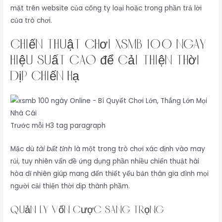
mặt trên website của công ty loại hoặc trong phần trả lời
của trò chơi.
Chiến thuật chơi xsmb 100 ngày
hiệu suất cao để cải thiện thời
dịp chiến hạ
Trước mỗi H3 tag paragraph
Mặc dù
tài bất tỉnh
là một trong trò chơi xác định vào may
rủi, tuy nhiên vấn đề ứng dụng phần nhiều chiến thuật hài
hòa dĩ nhiên giúp mang đến thiết yếu bản thân gia đình mọi
người cải thiện thời dịp thành phầm.
Quản lý vốn cược sang trọng