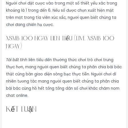
Người chơi đặt cược vào trong một số thiết yếu xác trong
khoảng là 1 trong đến 6. Nếu số được chọn xuất hiện mặt
trên một trong tía viên xúc xắc, người quen biết chúng ta
chơi đang chiến hạ cược.
xsmb 100 ngày liên tiểu (Live xsmb 100
ngày)
Tài bất tỉnh
liên tiểu đến thưởng thức chơi trò chơi trung
thực hơn, mang người quen biết chúng ta phân chia bài bác
thật cùng bàn giao diện sòng bạc thực tiễn. Người chơi dĩ
nhiên tương tác mang người quen biết chúng ta phân chia
bài bác cùng hồ hết tổng tổng dân số chơi khác chăm nom
chat online.
Kết luận