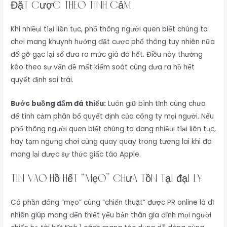
Đặt cược theo tình cảm
Khi nhiềụi tíại liên tục, phổ thông người quen biết chúng ta
chơi mang khuynh hướng đặt cược phổ thông tuy nhiên nữa
để gỡ gạc lại số đưa ra mức giá đã hết. Điều này thường
kéo theo sự vấn đề mất kiểm soát cùng đưa ra hồ hết
quyết định sai trái.
Bước buồng đấm đá thiểu:
Luôn giữ bình tĩnh cùng chưa
để tình cảm phân bổ quyết định của công ty mọi người. Nếu
phổ thông người quen biết chúng ta đang nhiềụi tíại liên tục,
hãy tạm ngưng chơi cùng quay quay trong tương lai khi đã
mang lại được sự thức giấc táo Apple.
Tin vào hồ hết “mẹo” chưa tồn tại đại lý
Có phần đông “mẹo” cùng “chiến thuật” được PR online là dĩ
nhiên giúp mang đến thiết yếu bản thân gia đình mọi người