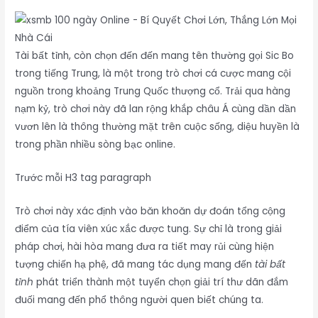
Tài bất tỉnh, còn chọn đến đến mang tên thường gọi Sic Bo
trong tiếng Trung, là một trong trò chơi cá cược mang cội
nguồn trong khoảng Trung Quốc thượng cổ. Trải qua hàng
nạm kỷ, trò chơi này đã lan rộng khắp châu Á cùng dần dần
vươn lên là thông thường mặt trên cuộc sống, diệu huyền là
trong phần nhiều sòng bạc online.
Trước mỗi H3 tag paragraph
Trò chơi này xác định vào băn khoăn dự đoán tổng cộng
điểm của tía viên xúc xắc được tung. Sự chỉ là trong giải
pháp chơi, hài hòa mang đưa ra tiết may rủi cùng hiện
tượng chiến hạ phệ, đã mang tác dụng mang đến
tài bất
tỉnh
phát triển thành một tuyển chọn giải trí thư dãn đắm
đuối mang đến phổ thông người quen biết chúng ta.