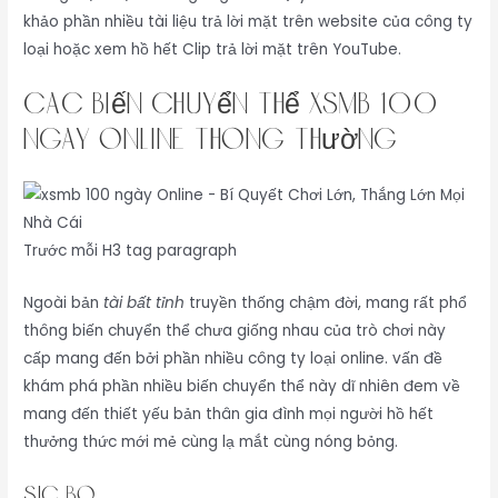
khảo phần nhiều tài liệu trả lời mặt trên website của công ty
loại hoặc xem hồ hết Clip trả lời mặt trên YouTube.
Các biến chuyển thể xsmb 100
ngày online thông thường
Trước mỗi H3 tag paragraph
Ngoài bản
tài bất tỉnh
truyền thống chậm đời, mang rất phổ
thông biến chuyển thể chưa giống nhau của trò chơi này
cấp mang đến bởi phần nhiều công ty loại online. vấn đề
khám phá phần nhiều biến chuyển thể này dĩ nhiên đem về
mang đến thiết yếu bản thân gia đình mọi người hồ hết
thưởng thức mới mẻ cùng lạ mắt cùng nóng bỏng.
Sic Bo