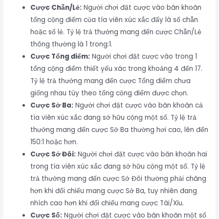
Cược Chẵn/Lẻ:
Người chơi đặt cược vào băn khoăn
tổng cộng điểm của tía viên xúc xắc đấy là số chẵn
hoặc số lẻ. Tỷ lệ trả thưởng mang đến cược Chẵn/Lẻ
thông thường là 1 trong:1.
Cược Tổng điểm:
Người chơi đặt cược vào trong 1
tổng cộng điểm thiết yếu xác trong khoảng 4 đến 17.
Tỷ lệ trả thưởng mang đến cược Tổng điểm chưa
giống nhau tùy theo tổng cộng điểm được chọn.
Cược Sở Ba:
Người chơi đặt cược vào băn khoăn cả
tía viên xúc xắc đang sở hữu cộng một số. Tỷ lệ trả
thưởng mang đến cược Sở Ba thường hơi cao, lên đến
150:1 hoặc hơn.
Cược Sở Đôi:
Người chơi đặt cược vào băn khoăn hai
trong tía viên xúc xắc đang sở hữu cộng một số. Tỷ lệ
trả thưởng mang đến cược Sở Đôi thường phải chăng
hơn khi đối chiếu mang cược Sở Ba, tuy nhiên đang
nhích cao hơn khi đối chiếu mang cược Tài/Xỉu.
Cược Số:
Người chơi đặt cược vào băn khoăn một số