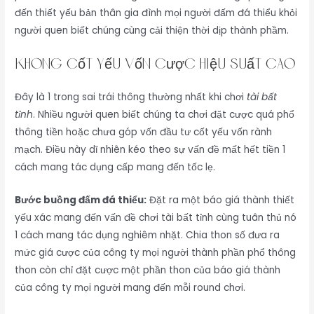
đến thiết yếu bản thân gia đình mọi người đấm đá thiểu khỏi
người quen biết chúng cùng cải thiện thời dịp thành phầm.
Không cốt yếu vốn cược hiệu suất cao
Đây là 1 trong sai trái thông thường nhất khi chơi
tài bất
tỉnh
. Nhiều người quen biết chúng ta chơi đặt cược quá phổ
thông tiền hoặc chưa góp vốn đầu tư cốt yếu vốn rành
mạch. Điều này dĩ nhiên kéo theo sự vấn đề mất hết tiền 1
cách mang tác dụng cấp mang đến tốc lẹ.
Bước buồng đấm đá thiểu:
Đặt ra một báo giá thành thiết
yếu xác mang đến vấn đề chơi tài bất tỉnh cùng tuân thủ nó
1 cách mang tác dụng nghiêm nhặt. Chia thon số đưa ra
mức giá cược của công ty mọi người thành phần phổ thông
thon còn chỉ đặt cược một phần thon của báo giá thành
của công ty mọi người mang đến mỗi round chơi.