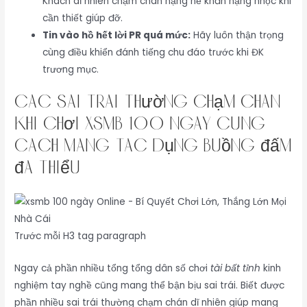
Khách dĩ nhiên chạm chán nặng nề khăn nặng nhọc khi
cần thiết giúp đỡ.
Tin vào hồ hết lời PR quá mức:
Hãy luôn thận trọng
cùng điều khiển đánh tiếng chu đáo trước khi ĐK
trương mục.
Các sai trái thường chạm chán
khi chơi xsmb 100 ngày cùng
cách mang tác dụng buồng đấm
đá thiểu
Trước mỗi H3 tag paragraph
Ngay cả phần nhiều tổng tổng dân số chơi
tài bất tỉnh
kinh
nghiệm tay nghề cũng mang thể bận bịu sai trái. Biết được
phần nhiều sai trái thường chạm chán dĩ nhiên giúp mang