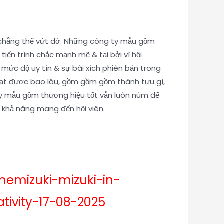
 chẳng thể vứt dở. Những công ty mẫu gồm
iến trình chắc mạnh mẽ & tại bởi vì hội
ức độ uy tín & sự bài xích phiên bản trong
ạt được bao lâu, gồm gồm gồm thành tựu gì,
 ty mẫu gồm thương hiệu tốt vẫn luôn núm để
 khả năng mang đến hội viên.
emizuki-mizuki-in-
tivity-17-08-2025