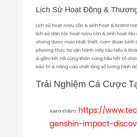
Lịch Sử Hoạt Động & Thương
Lịch sử hoạt rượu cồn & sinh hoạt & brand 
lịch sử dân tộc hoạt rượu cồn & sinh hoạt lâ
chứng được mức nhất thiết, cam đoan bình l
phương thức họ vận hành. Hãy tậu hiểu & k
& gồm kết nối cùng khôn cùng hầu hết tổ chức
bảo trì & nâng cao chất lỏng số lượng hình 
Trải Nghiệm Cá Cược T
https://www.te
Xem thêm:
genshin-impact-discover