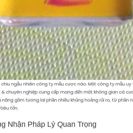
t chiu ngẫu nhiên công ty mẫu cược nào. Một công ty mẫu uy
n & chuyên nghiệp cung cấp mang đến một không gian cá cược 
năng gồm tương lai phần nhiều khủng hoảng rủi ro, từ phần nh
tiêu tốn.
ng Nhận Pháp Lý Quan Trọng