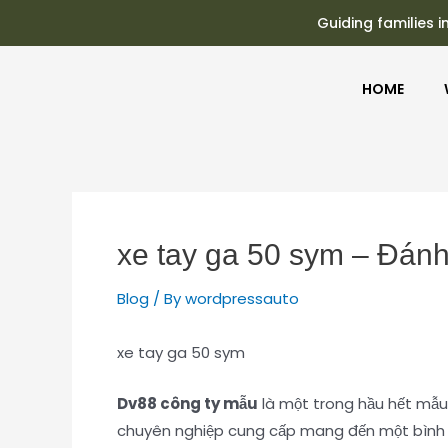
Guiding families i
HOME
xe tay ga 50 sym – Đánh
Blog
/ By
wordpressauto
xe tay ga 50 sym
Dv88 công ty mẫu
là một trong hầu hết mẫu
chuyên nghiệp cung cấp mang đến một bình lu