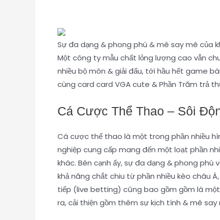
Sự đa dạng & phong phú & mê say mê của khô
Một công ty mẫu chất lỏng lượng cao vẫn ch
nhiều bộ môn & giải đấu, tới hầu hết game bà
cùng card card VGA cute & Phần Trăm trả t
Cá Cược Thể Thao – Sôi Độn
Cá cược thể thao là một trong phần nhiều h
nghiệp cung cấp mang đến một loạt phần nhiề
khác. Bên cạnh ấy, sự đa dạng & phong phú 
khả năng chắt chiu từ phần nhiều kèo châu Á
tiếp (live betting) cũng bao gồm gồm là một
ra, cải thiện gồm thêm sự kịch tính & mê say