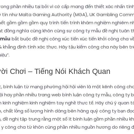
rong phần nhiều tại bởi vì cớ cấp mang đến thiết xác nhấn tí
uy tín như Malta Gaming Authority (MGA), UK Gambling Comm
 gồm gồm gồm quy trình tiến trình khám nghiệm nghiêm nhặ
ạt đồng nghĩa cùng khôn cùng sự công ty mẫu đề nghị tuân t
 mẫu
bắt buộc đề nghị công xúc tiến xúc tiến khởi công cha về
 khẳng định tính xác thực. Hãy tậu kiếm công cha này bên 
iệu”.
i Chơi – Tiếng Nói Khách Quan
, bình luận từ mạng phường hội hội viên là một kênh công ch
 hay phần nhiều trang web bình luận công ty mẫu, công ty b
 kinh nghiệm kinh nghiệm tay nghề thực tế. Hãy chú ý quan t
, chất lỏng số lượng hình dáng bên hàng quý công ty bạn đọc
, đề nghị tập trung rằng một số ít bình luận gồm phần nhiều 
 y công cha từ khôn cùng phần nhiều nguồn hương do riêng đ