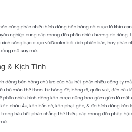
n cùng phần nhiều hình dáng bên hàng cá cược là khía cạnh 
uyên nghiệp cung cấp mang đến phần nhiều hương do riêng, 
i xích sòng bạc cược vớiDealer bài xích phiên bản, hay phần
hưởng mê say mê.
g & Kịch Tính
ình dáng bên hàng chủ lực của hầu hết phần nhiều công ty m
u bộ môn thể thao, từ bóng đá, bóng rổ, quần vợt, đến cầu 
về phần nhiều hình dáng kèo cược cũng bao gồm gồm là một 
, kèo châu Âu, kèo bắn cá, kèo phạt góc, & đa hình dáng kèo 
 trong hầu hết phần chẳng thể thiếu, cấp mang đến phép hội v
 mê.