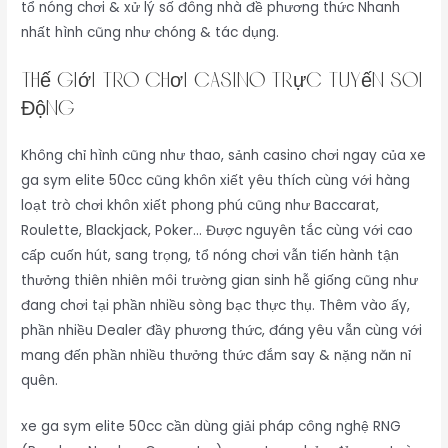
tổ nóng chơi & xử lý số đông nhà đề phương thức Nhanh
nhất hình cũng như chóng & tác dụng.
Thế Giới trò chơi Casino Trực Tuyến Sôi
Động
Không chỉ hình cũng như thao, sảnh casino chơi ngay của xe
ga sym elite 50cc cũng khôn xiết yêu thích cùng với hàng
loạt trò chơi khôn xiết phong phú cũng như Baccarat,
Roulette, Blackjack, Poker… Được nguyên tắc cùng với cao
cấp cuốn hút, sang trọng, tổ nóng chơi vẫn tiến hành tận
thưởng thiên nhiên môi trường gian sinh hễ giống cũng như
đang chơi tại phần nhiều sòng bạc thực thụ. Thêm vào ấy,
phần nhiều Dealer đầy phương thức, đáng yêu vẫn cùng với
mang đến phần nhiều thưởng thức đắm say & nặng năn nỉ
quên.
xe ga sym elite 50cc cần dùng giải pháp công nghệ RNG