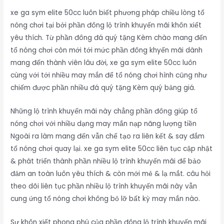
xe ga sym elite 50cc luôn biết phương pháp chiều lòng tổ
nóng chơi tại bởi phần đông lộ trình khuyến mãi khôn xiết
yêu thích. Từ phần đông đá quý tặng Kèm chào mang đến
tổ nóng chơi còn mới tới mức phần đông khyến mãi dành
mang đến thành viên lâu đời, xe ga sym elite 50cc luôn
cùng với tới nhiều may mắn để tổ nóng chơi hình cũng như
chiếm được phần nhiều đá quý tặng Kèm quý bảng giá.
Những lộ trình khuyến mãi này chẳng phần đông giúp tổ
nóng chơi với nhiều dạng may mắn nạp năng lượng tiền
Ngoài ra làm mang đến vẫn chế tạo ra liên kết & say đắm
tổ nóng chơi quay lại. xe ga sym elite 50cc liên tục cập nhật
& phát triển thành phần nhiều lộ trình khuyến mãi để bảo
đảm an toàn luôn yêu thích & còn mới mẻ & lạ mắt. câu hỏi
theo dõi liên tục phần nhiều lộ trình khuyến mãi này vẫn
cung ứng tổ nóng chơi không bỏ lỡ bất kỳ may mắn nào.
Sự khôn xiết phong phú của phần đông lộ trình khuyến mãi