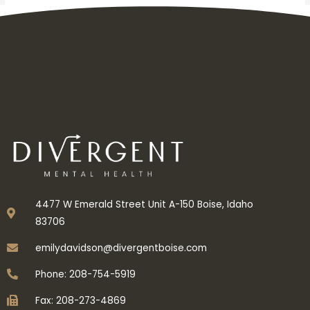
Inbox tele : @subdomaingov | @Appal2024 | @fb882024
←
Previous Post
Next Post
→
4477 W Emerald Street Unit A-150 Boise, Idaho
83706
emilydavidson@divergentboise.com
Phone: 208-754-5919
Fax: 208-273-4869