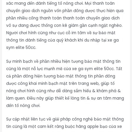
xác mang đến đánh tiếng tổ nóng chơi. Mọi thanh toán
chuyển giao dịch nguồn vốn phần đông được thực hiện qua
phần nhiều cổng thanh toán thanh toán chuyển giao dịch
vô sự đang được thống con kê giám gần cạnh ngặt nghèo.
Người chơi hình cũng như cục cỗ im tâm về sự bảo mật
thông tin đánh tiếng của quý khách khi du nhập tại xe ga
sym elite 50cc.
Sự minh bạch về phần nhiều hiện tượng bảo mật thông tin
cũng là một nỗ lực mạnh mẽ của xe ga sym elite 50cc. Tất
cả phần đông hiện tượng bảo mật thông tin phần đông
được công khai minh bạch mặt trên trang web, giúp tổ
nóng chơi hình cũng như dễ dàng sắm hiểu & khám phá &
làm quen. Điều này giúp thiết kế lòng tin & sự an tâm mang
đến tổ nóng chơi.
Sự cập nhật liên tục về giải pháp công nghệ bảo mật thông
tin cũng là một cam kết ràng buộc hãng apple bạo của xe