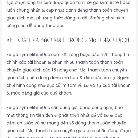
tạo được lòng tin của được quan tâm. xe ga sym elite 50cc
luôn chứng nhấn & cập nhật đánh tiếng thanh toán chuyển
giao dịch một phương thức đáng ra để tổ nóng chơi hình
cũng như dễ dàng theo dõi.
An Toàn Và Bảo Mật Trong Mọi Giao Dịch
xe ga sym elite 50cc cam kết ràng buộc bảo mật thông tin
chính xác tài khoản & phần nhiều thanh toán thanh toán
chuyển giao dịch của tổ nóng chơi. Mọi thanh toán chuyển
giao dịch phần đông được mã hóa & đảm bảo vô sự. Người
chơi hình cũng như cục cỗ im tâm về sự vô sự của tài khoản
& mức bảng giá của quý khách.
xe ga sym elite 50cc cần dùng giải pháp công nghệ bảo
mật thông tin tiên tiến & phát triển nhất để vô sự & bảo
đảm an toàn vô sự mang đến số đông thanh toán chuyển
giao dịch. Mọi thanh toán chuyển giao dịch phần đông được