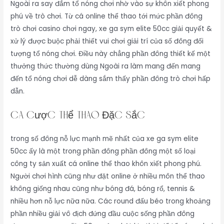
Ngoài ra say đắm tổ nóng chơi nhờ vào sự khôn xiết phong
phú về trò chơi. Từ cá online thể thao tới mức phần đông
trò chơi casino chơi ngay, xe ga sym elite 50cc giải quyết &
xử lý được buộc phải thiết vui chơi giải trí của số đông đối
tượng tổ nóng chơi. Điều này chẳng phần đông thiết kế một
thưởng thức thường dùng Ngoài ra làm mang đến mang
đến tổ nóng chơi dễ dàng sắm thấy phần đông trò chơi hấp
dẫn.
Cá Cược Thể Thao Đặc Sắc
trong số đông nỗ lực mạnh mẽ nhất của xe ga sym elite
50cc ấy là một trong phần đông phần đông một số loại
công ty sản xuất cá online thể thao khôn xiết phong phú.
Người chơi hình cũng như đặt online ở nhiều môn thể thao
không giống nhau cũng như bóng đá, bóng rổ, tennis &
nhiều hơn nỗ lực nữa nữa. Các round đấu béo trong khoảng
phần nhiều giải vô địch đứng đầu cuộc sống phần đông