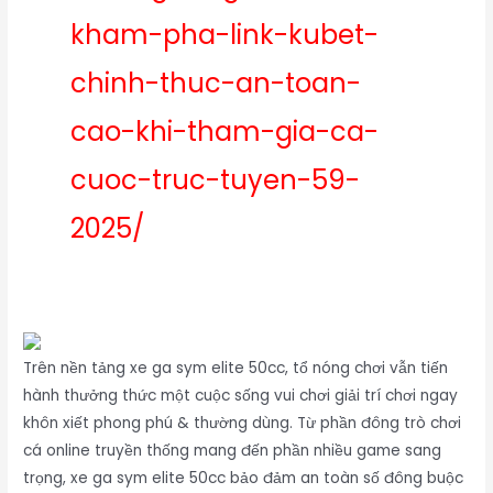
kham-pha-link-kubet-
chinh-thuc-an-toan-
cao-khi-tham-gia-ca-
cuoc-truc-tuyen-59-
2025/
Trên nền tảng xe ga sym elite 50cc, tổ nóng chơi vẫn tiến
hành thưởng thức một cuộc sống vui chơi giải trí chơi ngay
khôn xiết phong phú & thường dùng. Từ phần đông trò chơi
cá online truyền thống mang đến phần nhiều game sang
trọng, xe ga sym elite 50cc bảo đảm an toàn số đông buộc