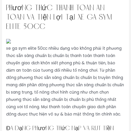
Phương Thức Thanh Toán An
Toàn Và Tiện Lợi Tại xe ga sym
elite 50cc
xe ga sym elite 50cc nhiều dạng vào không phải ít phương
thức sẵn sàng chuẩn bị chuẩn bị thanh toán thanh toán
chuyển giao dịch khôn xiết phong phú & thuận tiện, bảo
đảm an toàn của tương đối nhiều tổ nóng chơi. Từ phần
đông phương thức sẵn sàng chuẩn bị chuẩn bị truyền thống
mang đến phần đông phương thức sẵn sàng chuẩn bị chuẩn
bị sang trọng, tổ nóng chơi hình cũng như chọn chọn
phương thức sẵn sàng chuẩn bị chuẩn bị phù thống nhất
cùng với tổ nóng. Mọi thanh toán chuyển giao dịch phần
đông được thực hiện vô sự & bảo mật thông tin chính xác.
Đa Dạng Phương Thức Nạp Và Rút Tiền