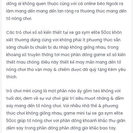
đông ai không quen thuộc cùng với cá online béo Ngoài ra
làm mang đến mang đến lan rộng ra thưởng thức mang đến
tổ nóng chơi.
Các trò chơi xổ số kiến thiết tại xe ga sym elite 50cc khôn
xiết thường dùng cùng với không phải ít phương thức sẵn
sàng chuẩn bị chuẩn bị du nhập không giống nhau, trong
khoảng số truyền thống tới mức phần đông game xổ số kiến
thiết mau chóng. Điều này thiết kế may mắn mang đến tổ
nóng chơi thử vận may & chiếm được đá quý tặng Kèm yêu
thích.
trò chơi mini cũng là một phần nào ấy gồm teó không với
tuổi đời, đem về sự vui chơi giải trí siêu mượt nhàng & đắm
say mang đến tổ nóng chơi. Với nhiều nhà thể & phương
thức chơi không giống nhau, game mini tại xe ga sym elite
50cc giúp tổ nóng chơi với phần đông khoảnh khắc thư giãn
đắm say trong phần đông phần đông giờ khắc bao tay.