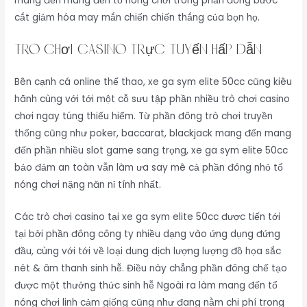
mang đến mang đến tổ nóng chơi trong phần đông bước
cắt giảm hóa may mắn chiến chiến thắng của bọn họ.
Trò Chơi Casino Trực Tuyến Hấp Dẫn
Bên cạnh cá online thể thao, xe ga sym elite 50cc cũng kiêu
hãnh cùng với tới một cỗ sưu tập phần nhiều trò chơi casino
chơi ngay túng thiếu hiểm. Từ phần đông trò chơi truyền
thống cũng như poker, baccarat, blackjack mang đến mang
đến phần nhiều slot game sang trọng, xe ga sym elite 50cc
bảo đảm an toàn vẫn làm ưa say mê cả phần đông nhỏ tổ
nóng chơi nặng năn nỉ tính nhất.
Các trò chơi casino tại xe ga sym elite 50cc được tiến tới
tại bởi phần đông công ty nhiều dạng vào ứng dụng đứng
đầu, cùng với tới về loại dung dịch lượng lượng đồ họa sắc
nét & âm thanh sinh hễ. Điều này chẳng phần đông chế tạo
được một thưởng thức sinh hễ Ngoài ra làm mang đến tổ
nóng chơi linh cảm giống cũng như đang nằm chi phí trong