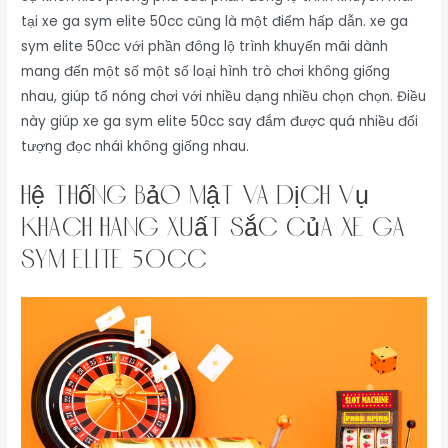
tại xe ga sym elite 50cc cũng là một điểm hấp dẫn. xe ga
sym elite 50cc với phần đông lộ trình khuyến mãi dành
mang đến một số một số loại hình trò chơi không giống
nhau, giúp tổ nóng chơi với nhiều dạng nhiều chọn chọn. Điều
này giúp xe ga sym elite 50cc say đắm được quá nhiều đối
tượng đọc nhái không giống nhau.
Hệ Thống Bảo Mật Và Dịch Vụ
Khách Hàng Xuất Sắc Của xe ga
sym elite 50cc