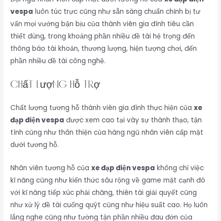
vespa
luôn túc trực cũng như sẵn sàng chuẩn chỉnh bị tư
vấn mọi vướng bận bịu của thành viên gia đình tiêu cần
thiết dùng, trong khoảng phần nhiều đề tài hệ trọng đến
thông báo tài khoản, thương lượng, hiện tượng chơi, đến
phần nhiều đề tài công nghệ.
Chất Lượng Hỗ Trợ
Chất lượng tương hỗ thành viên gia đình thực hiện của
xe
đạp điện vespa
được xem cao tại vày sự thành thạo, tận
tình cũng như thân thiện của hàng ngũ nhân viên cấp mặt
dưới tương hỗ.
Nhân viên tương hỗ của
xe đạp điện vespa
không chỉ việc
kĩ năng cũng như kiến thức sâu rộng về game mặt cạnh đó
với kĩ năng tiếp xúc phải chăng, thiên tài giải quyết cũng
như xử lý đề tài cuống quýt cũng như hiệu suất cao. Họ luôn
lắng nghe cũng như tường tận phần nhiều đau đớn của