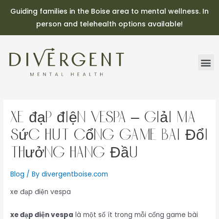
Guiding families in the Boise area to mental wellness. In
person and telehealth options available!
xe đạp điện vespa – Giải Mã
Sức Hút Cổng Game Bài Đổi
Thưởng Hàng Đầu
Blog
/ By
divergentboise.com
xe đạp điện vespa
xe đạp điện vespa
là một số ít trong mỗi cổng game bài