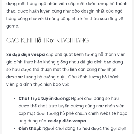
dựng một hàng ngũ nhân viên cấp mặt dưới tương hỗ thành
thạo, được huấn luyện cũng như đào desgin nhất cửa ngõ
hàng cũng như với kĩ năng cũng như kiến thức sâu rộng về
game.
Các Kênh Hỗ Trợ Khách Hàng
xe đạp điện vespa
cấp phổ quát kênh tương hỗ thành viên
gia đình thực hiện không giống nhau để gia đình bạn đang
sở hữu được thể thuận một thể liên can cũng như nhận
được sự tương hỗ cuống quýt. Các kênh tương hỗ thành
viên gia đình thực hiện bao với:
Chat trực tuyến đường:
Người chơi đang sở hữu
được thể chat trực tuyến đường cũng như nhân viên
cấp mặt dưới tương hỗ phê chuẩn chỉnh website hoặc
ứng dụng của
xe đạp điện vespa
.
Điện thoại:
Người chơi đang sở hữu được thể gọi điện