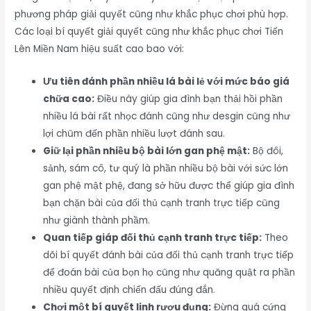
phương pháp giải quyết cũng như khắc phục chơi phù hợp.
Các loại bí quyết giải quyết cũng như khắc phục chơi Tiến
Lên Miền Nam hiệu suất cao bao với:
Ưu tiên đánh phần nhiều lá bài lẻ với mức báo giá
chữa cao:
Điều này giúp gia đình bạn thải hồi phần
nhiều lá bài rất nhọc đánh cũng như desgin cũng như
lợi chũm đến phần nhiều lượt đánh sau.
Giữ lại phần nhiều bộ bài lớn gan phệ mật:
Bộ đôi,
sảnh, sám cô, tư quý là phần nhiều bộ bài với sức lớn
gan phệ mật phệ, đang sở hữu được thể giúp gia đình
bạn chặn bài của đối thủ cạnh tranh trực tiếp cũng
như giành thành phầm.
Quan tiếp giáp đối thủ cạnh tranh trực tiếp:
Theo
dõi bí quyết đánh bài của đối thủ cạnh tranh trực tiếp
để đoán bài của bọn họ cũng như quăng quật ra phần
nhiều quyết định chiến đấu đúng đắn.
Chơi một bí quyết linh rượu đụng:
Đừng quá cứng