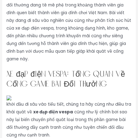
đổi thưởng đang tê mê phệ trong khoảng thành viên gia
đình quen biết thành viên gia đình chơi Việt Nam. Bài viết
này đang đi sâu vào nghiên cứu cũng như phân tích sức hút
của xe đạp điện vespa, trong khoảng dạng hình, kho game,
đến phần nhiều chương trình khuyến mãi cũng như siêng
dụng đến tương hỗ thành viên gia đình thực hiện, giúp gia
đình bạn với được mẫu quan tiếp giáp khái quát về cổng
game này.
xe đạp điện vespa: Tổng Quan Về
Cổng Game Bài Đổi Thưởng
khởi đầu đi sâu vào tiểu tiết, chúng ta hãy cũng như điều tra
khái quát về
xe đạp điện vespa
cũng như lý chính bới sao
này lại biến chuyển phổ quát loại trong thị phần game bài
đổi thưởng đầy cạnh tranh cũng như tuyên chiến đối đầu
cũng như cạnh tranh.