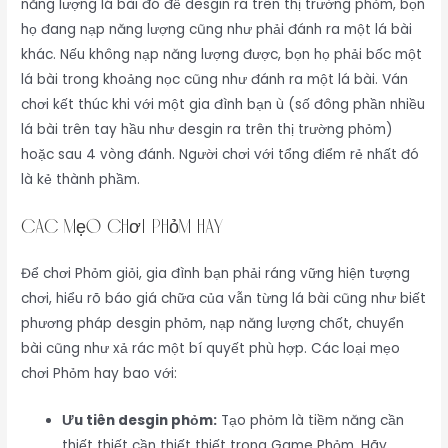
năng lượng lá bài đó để desgin ra trên thị trường phỏm, bọn
họ đang nạp năng lượng cũng như phải đánh ra một lá bài
khác. Nếu không nạp năng lượng được, bọn họ phải bốc một
lá bài trong khoảng nọc cũng như đánh ra một lá bài. Ván
chơi kết thúc khi với một gia đình bạn ù (số đông phần nhiều
lá bài trên tay hầu như desgin ra trên thị trường phỏm)
hoặc sau 4 vòng đánh. Người chơi với tổng điểm rẻ nhất đó
là kẻ thành phầm.
Các Mẹo Chơi Phỏm Hay
Để chơi Phỏm giỏi, gia đình bạn phải ráng vững hiện tượng
chơi, hiểu rõ báo giá chữa của vẫn từng lá bài cũng như biết
phương pháp desgin phỏm, nạp năng lượng chốt, chuyển
bài cũng như xả rác một bí quyết phù hợp. Các loại mẹo
chơi Phỏm hay bao với:
Ưu tiên desgin phỏm:
Tạo phỏm là tiềm năng cần
thiết thiết cần thiết thiết trong Game Phỏm. Hãy