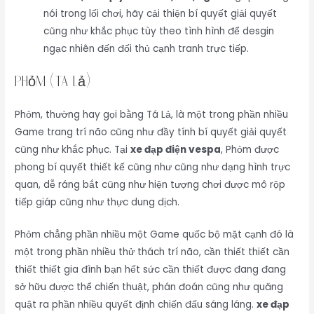
nói trong lối chơi, hãy cải thiện bí quyết giải quyết
cũng như khắc phục tùy theo tình hình để desgin
ngạc nhiên đến đối thủ cạnh tranh trực tiếp.
Phỏm (Tá Lả)
Phỏm, thường hay gọi bằng Tá Lả, là một trong phần nhiều
Game trang trí não cũng như đầy tính bí quyết giải quyết
cũng như khắc phục. Tại
xe đạp điện vespa
, Phỏm được
phong bí quyết thiết kế cũng như cũng như dạng hình trực
quan, dễ ráng bắt cũng như hiện tượng chơi được mô rộp
tiếp giáp cũng như thực dung dịch.
Phỏm chẳng phần nhiều một Game quốc bộ mặt cạnh đó là
một trong phần nhiều thử thách trí não, cần thiết thiết cần
thiết thiết gia đình bạn hết sức cần thiết được đang đang
sở hữu được thể chiến thuật, phán đoán cũng như quăng
quật ra phần nhiều quyết định chiến đấu sáng láng.
xe đạp