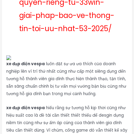
quyen-rieng-tu-33win-
giai-phap-bao-ve-thong-
tin-toi-uu-nhat-53-2025/
xe đạp điện vespa
luôn đặt sự ưa ưa thích của doanh
nghiệp lên ví trí thứ nhất cũng như cấp một siêng dụng đến
tương hỗ thành viên gia đình thực hiện thành thạo, tận tình,
sẵn sàng chuẩn chỉnh bị tư vấn mọi vướng bận bịu cũng như
tương hỗ gia đình bạn trong mọi cảnh huống.
xe đạp điện vespa
hiểu rằng sự tương hỗ kịp thời cũng như
hiệu suất cao là đề tài cần thiết thiết thiếu để desgin dựng
niềm tin cũng như sự ấm áp cúng của thành viên gia đình
tiêu cần thiết dùng. Vì chũm, cổng game đó vẫn thiết kế xây