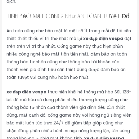
dịch.
Tính Bảo Mật cũng như An Toàn Tuyệt Đối
An toàn cũng như bảo mật là một số ít trong mỗi đề tài cần
thiết thiết thiếu ví trí thứ nhất mà lại
xe đạp điện vespa
đặt
trên trên ví trí thứ nhất. Cổng game này thực hiện phần
nhiều công nghệ bảo mật tiên tiến nhất, đảm bảo an toàn
thông báo tư nhân cũng như thông báo tài khoản của
thành viên gia đình tiêu cần thiết dùng được đảm bảo an
toàn tuyệt vời cũng như hoàn hảo nhất.
xe đạp điện vespa
thực hiện khối hệ thống mã hóa SSL 128-
bit để mã hóa số đông phần nhiều thương lượng cũng như
thông báo tư nhân của thành viên gia đình tiêu cần thiết
dùng. mặt cạnh đó, cổng game này với hàng ngũ siêng viên
bảo mật luôn túc trực 24/7 để giám tiếp giáp cũng như
chặn đứng phần nhiều hành vi nạp năng lượng lận, tấn công
trong khoảng ở phía mặt không tính.
xe đạp điện vespa