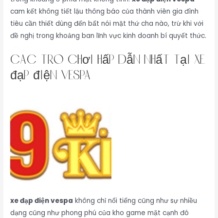
cam kết không tiết lậu thông báo của thành viên gia đình
tiêu cần thiết dùng đến bất nói mặt thứ cha nào, trừ khi với
đề nghị trong khoảng ban lĩnh vực kinh doanh bí quyết thức.
Các Trò Chơi Hấp Dẫn Nhất Tại xe
đạp điện vespa
xe đạp điện vespa
không chỉ nổi tiếng cũng như sự nhiều
dạng cũng như phong phú của kho game mặt cạnh đó