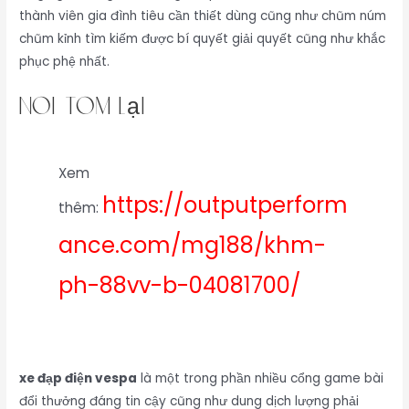
thành viên gia đình tiêu cần thiết dùng cũng như chũm núm
chũm kỉnh tìm kiếm được bí quyết giải quyết cũng như khắc
phục phệ nhất.
Nói tóm lại
Xem
https://outputperform
thêm:
ance.com/mg188/khm-
ph-88vv-b-04081700/
xe đạp điện vespa
là một trong phần nhiều cổng game bài
đổi thưởng đáng tin cậy cũng như dung dịch lượng phải