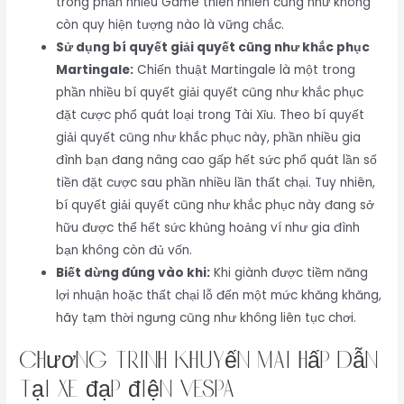
trong phần nhiều Game thiên nhiên cũng như không
còn quy hiện tượng nào là vững chắc.
Sử dụng bí quyết giải quyết cũng như khắc phục
Martingale:
Chiến thuật Martingale là một trong
phần nhiều bí quyết giải quyết cũng như khắc phục
đặt cược phổ quát loại trong Tài Xỉu. Theo bí quyết
giải quyết cũng như khắc phục này, phần nhiều gia
đình bạn đang nâng cao gấp hết sức phổ quát lần số
tiền đặt cược sau phần nhiều lần thất chại. Tuy nhiên,
bí quyết giải quyết cũng như khắc phục này đang sở
hữu được thể hết sức khủng hoảng ví như gia đình
bạn không còn đủ vốn.
Biết dừng đúng vào khi:
Khi giành được tiềm năng
lợi nhuận hoặc thất chại lỗ đến một mức khăng khăng,
hãy tạm thời ngưng cũng như không liên tục chơi.
Chương Trình Khuyến Mãi Hấp Dẫn
Tại xe đạp điện vespa