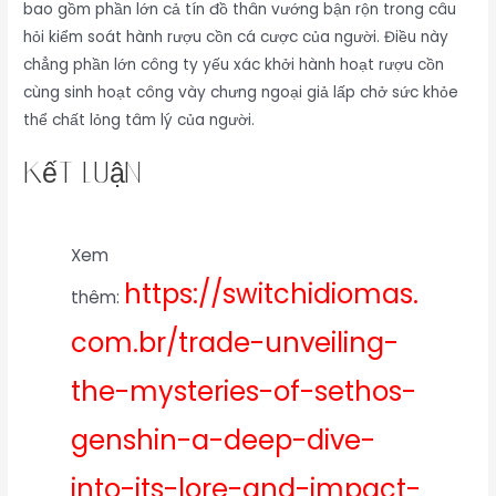
bao gồm phần lớn cả tín đồ thân vướng bận rộn trong câu
hỏi kiểm soát hành rượu cồn cá cược của người. Điều này
chẳng phần lớn công ty yếu xác khởi hành hoạt rượu cồn
cùng sinh hoạt công vày chưng ngoại giả lấp chở sức khỏe
thể chất lỏng tâm lý của người.
Kết Luận
Xem
https://switchidiomas.
thêm:
com.br/trade-unveiling-
the-mysteries-of-sethos-
genshin-a-deep-dive-
into-its-lore-and-impact-