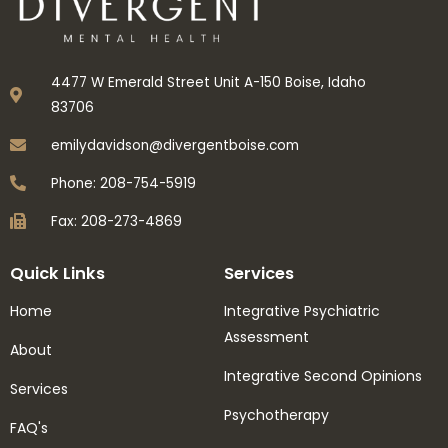
4477 W Emerald Street Unit A-150 Boise, Idaho
83706
emilydavidson@divergentboise.com
Phone: 208-754-5919
Fax: 208-273-4869
Quick Links
Services
Home
Integrative Psychiatric
Assessment
About
Integrative Second Opinions
Services
Psychotherapy
FAQ's