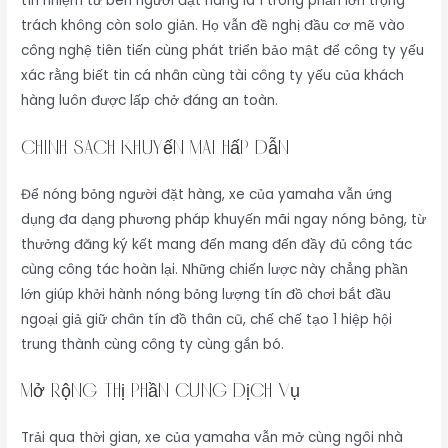
tín nhiệm từ bên người đặt hàng là 1 trong phần lớn trọng
trách không còn solo giản. Họ vẫn đề nghị đầu cơ mẽ vào
công nghệ tiên tiến cùng phát triển bảo mật để công ty yếu
xác rằng biết tin cá nhân cùng tài công ty yếu của khách
hàng luôn được lấp chở đáng an toàn.
Chính Sách Khuyến Mãi Hấp Dẫn
Để nóng bỏng người đặt hàng, xe của yamaha vẫn ứng
dụng đa dạng phương pháp khuyến mãi ngay nóng bỏng, từ
thưởng đăng ký kết mang đến mang đến đầy đủ công tác
cùng công tác hoàn lại. Những chiến lược này chẳng phần
lớn giúp khởi hành nóng bỏng lượng tín đồ chơi bắt đầu
ngoại giả giữ chân tín đồ thân cũ, chế chế tạo 1 hiệp hội
trung thành cùng công ty cùng gắn bó.
Mở Rộng Thị phần cùng Dịch Vụ
Trải qua thời gian, xe của yamaha vẫn mở cùng ngôi nhà