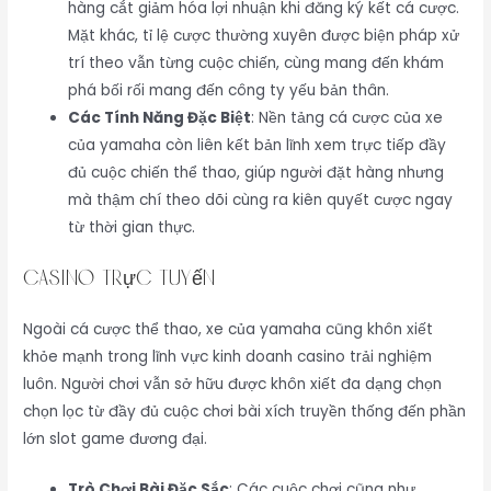
hàng cắt giảm hóa lợi nhuận khi đăng ký kết cá cược.
Mặt khác, tỉ lệ cược thường xuyên được biện pháp xử
trí theo vẫn từng cuộc chiến, cùng mang đến khám
phá bối rối mang đến công ty yếu bản thân.
Các Tính Năng Đặc Biệt
: Nền tảng cá cược của xe
của yamaha còn liên kết bản lĩnh xem trực tiếp đầy
đủ cuộc chiến thể thao, giúp người đặt hàng nhưng
mà thậm chí theo dõi cùng ra kiên quyết cược ngay
từ thời gian thực.
Casino Trực Tuyến
Ngoài cá cược thể thao, xe của yamaha cũng khôn xiết
khỏe mạnh trong lĩnh vực kinh doanh casino trải nghiệm
luôn. Người chơi vẫn sở hữu được khôn xiết đa dạng chọn
chọn lọc từ đầy đủ cuộc chơi bài xích truyền thống đến phần
lớn slot game đương đại.
Trò Chơi Bài Đặc Sắc
: Các cuộc chơi cũng như