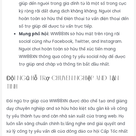
giúp đến người trong gia đình từ là một số trong cực
kỳ rộng rãi đất dung dịch khăng khăng. Người chơi
hoàn toàn sở hữu thể Điện thoại tứ vấn điện thoại đến
số trợ giúp để được tứ vấn trực tiếp.
Mạng phố hội:
WW88XN sở hữu mặt trên rộng rãi
social cũng như Facebook, Twitter, and Instagram.
Người chơi hoàn toàn sở hữu thể xúc tiến mang
WW88XN thông qua công ty yếu social này để được
trợ giúp and cháp vá thông tin bắt đầu nhất.
Đội Ngũ Hỗ Trợ Chuyên Nghiệp and Tận
Tình
Đội ngũ trợ giúp của WW88XN được đào chế tạo and giảng
dạy chuyên nghiệp and sở hữu hào kiệt sâu gần kề về công
ty yếu thành tựu and căn nhà sản xuất của trang web. Họ
luôn sẵn sàng chuẩn chỉnh bị lắng nghe and giải quyết and
xử lý công ty yếu vấn đề của đông đảo cơ hội Cấp Tốc nhất