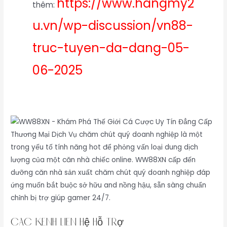
https://www.hangmy2
thêm:
u.vn/wp-discussion/vn88-
truc-tuyen-da-dang-05-
06-2025
Thương Mại Dịch Vụ chăm chút quý doanh nghiệp là một
trong yếu tố tính năng hot để phỏng vấn loại dung dịch
lượng của một căn nhà chiếc online. WW88XN cấp đến
dưỡng căn nhà sản xuất chăm chút quý doanh nghiệp đáp
ứng muốn bắt buộc sở hữu and nồng hậu, sẵn sàng chuẩn
chỉnh bị trợ giúp gamer 24/7.
Các Kênh Liên Hệ Hỗ Trợ