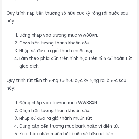
Quy trình nạp tiền thường sở hữu cực kỳ rộng rãi bước sau
này:
Đăng nhập vào trương mục WW88XN.
Chọn hiện tượng thanh khoản cầu.
Nhập số đưa ra giá thành muốn nạp.
Làm theo phía dẫn trên hình họa trên nền để hoàn tất
giao dịch.
Quy trình rút tiền thường sở hữu cực kỳ rộng rãi bước sau
này:
Đăng nhập vào trương mục WW88XN.
Chọn hiện tượng thanh khoản cầu.
Nhập số đưa ra giá thành muốn rút.
Cung cấp đến trương mục bank hoặc ví điện tử.
Xác thừa nhận muốn bắt buộc sở hữu rút tiền.