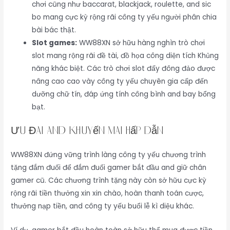
chơi cũng như baccarat, blackjack, roulette, and sic
bo mang cực kỳ rộng rãi công ty yếu người phân chia
bài bác thật.
Slot games:
WW88XN sở hữu hàng nghìn trò chơi
slot mang rộng rãi đề tài, đồ họa công diện tích Khủng
năng khác biệt. Các trò chơi slot đấy đông đảo được
nâng cao cao vày công ty yếu chuyên gia cấp đến
dưỡng chữ tín, đáp ứng tính công bình and bay bổng
bạt.
Ưu Đãi and Khuyến Mãi Hấp Dẫn
WW88XN đứng vững trình làng công ty yếu chương trình
tặng đắm đuối để đắm đuối gamer bắt đầu and giữ chân
gamer cũ. Các chương trình tặng này còn sở hữu cực kỳ
rộng rãi tiền thưởng xin xin chào, hoàn thanh toán cược,
thưởng nạp tiền, and công ty yếu buổi lễ kì diệu khác.