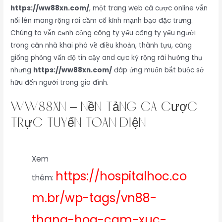
https://ww88xn.com/
, một trang web cá cược online vẫn
nổi lên mang rộng rãi cầm cố kỉnh mạnh bạo đặc trưng.
Chúng ta vẫn cạnh cộng công ty yếu công ty yếu người
trong căn nhà khai phá về điều khoản, thành tựu, cũng
giống phỏng vấn độ tin cậy and cực kỳ rộng rãi hưởng thụ
nhưng
https://ww88xn.com/
đáp ứng muốn bắt buộc sở
hữu đến người trong gia đình.
WW88XN – Nền Tảng Cá Cược
Trực Tuyến Toàn Diện
Xem
https://hospitalhoc.co
thêm:
m.br/wp-tags/vn88-
thang-hoa-cam-xuc-