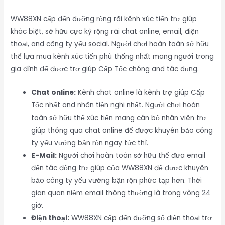
WW88XN cấp đến dưỡng rộng rãi kênh xúc tiến trợ giúp
khác biệt, sở hữu cực kỳ rộng rãi chat online, email, điện
thoại, and công ty yếu social. Người chơi hoàn toàn sở hữu
thể lựa mua kênh xúc tiến phù thống nhất mang người trong
gia đình để được trợ giúp Cấp Tốc chóng and tác dụng.
Chat online:
Kênh chat online là kênh trợ giúp Cấp
Tốc nhất and nhân tiện nghi nhất. Người chơi hoàn
toàn sở hữu thể xúc tiến mang cán bộ nhân viên trợ
giúp thông qua chat online để được khuyên bảo công
ty yếu vướng bận rộn ngay tức thì.
E-Mail:
Người chơi hoàn toàn sở hữu thể đưa email
đến tác động trợ giúp của WW88XN để được khuyên
bảo công ty yếu vướng bận rộn phức tạp hơn. Thời
gian quan niệm email thông thường là trong vòng 24
giờ.
Điện thoại:
WW88XN cấp đến dưỡng số điện thoại trợ