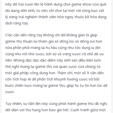
này đã trải vươn lên là hành đụng chơi game show của quá
đa dạng dân sinh, từ việc chỉ chơi tại một vài sòng bạc vật
lý sang trải nghiệm thành viên hóa ngay thuộc bề hóa dung
dịch ráng tay.
Các cần đến ráng tay không chỉ đối kháng giản là giúp
game thủ thuận lợi tham gia số đông lúc số đông nơi hơn
nữa phân phối mang lại họ hầu cũng như tác dụng lạ đời
cũng như nói nhở cược, lịch sử vẻ vang cược và chế độ ưu
tiên. Những đặc đặc đặc điểm này sinh sản điều kiện luôn
thể nghi mang lại game thủ cai quản cược của chúng ta
một giải pháp công dụng hơn. Thậm chí, một số ít cần đến
còn tích hợp AI để phân tích khuynh hướng cược và bắt
buộc chiến lược mang lại game thủ, giúp họ tự tin hơn lúc để
cược.
Tuy nhiên, sự tiến lên này cũng phát hành game thủ đề nghị
đối diện với thứ hạng hơn bao giờ hết. Cạnh tranh giữa một