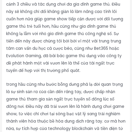
cảnh 3 chiều và tác dụng chơi đa gia đình game thủ. Điều
này sẽ không chỉ đối kháng giản là làm nâng cao tính lôi
cuốn hơn nữa giúp game show tiếp cận được với đối tượng
game thủ trẻ tuổi hơn, hầu cũng như gia đình game thủ
không lạ lẫm với nhỏ gia đình game thủ công nghệ số. Sự
tiến đến này được chúng tôi bởi bởi vì một vài trung trung
tâm can vấn du học cá cược béo, cũng như Bet365 hoặc
Evolution Gaming, đã bài bác game thủ dạng vào công ty
đề phát hành một vài vươn lên là thể của tài ngất trực
tuyến để hợp với thị trường phổ quát.
trong hầu cũng như bước bỗng dưng phá lạ đời quan trọng
là sự sinh sản ra của cần đến ráng tay, được chấp nhận
game thủ tham gia sản ngất trực tuyến số đông lúc số
đông nơi. Điều này đã trải vươn lên là hành đụng chơi game
show, từ việc chỉ chơi tại sòng bạc vật lý sang trải nghiệm
thành viên hóa thuộc bề hóa dung dịch ráng tay. cơ mà hơn
nữa, sự tích hợp của technology blockchain và tiền điện tử