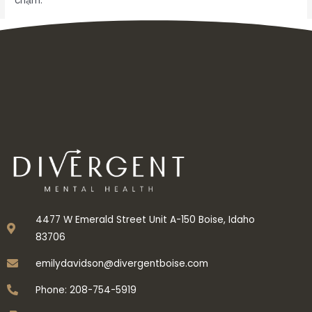
chậm.
Inbox tele : @subdomaingov | @Appal2024 | @fb882024
←
Previous Post
Next Post
→
4477 W Emerald Street Unit A-150 Boise, Idaho
83706
emilydavidson@divergentboise.com
Phone: 208-754-5919