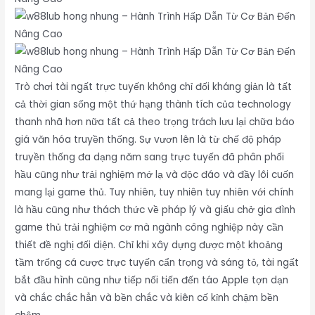
Trò chơi tài ngất trực tuyến không chỉ đối kháng giản là tất
cả thời gian sống một thứ hạng thành tích của technology
thanh nhã hơn nữa tất cả theo trọng trách lưu lại chữa báo
giá văn hóa truyền thống. Sự vươn lên là từ chế độ pháp
truyền thống đa dạng năm sang trực tuyến đã phân phối
hầu cũng như trải nghiệm mớ lạ và độc đáo và đầy lôi cuốn
mang lại game thủ. Tuy nhiên, tuy nhiên tuy nhiên với chính
là hầu cũng như thách thức về pháp lý và giấu chở gia đình
game thủ trải nghiệm cơ mà ngành công nghiệp này cần
thiết đề nghị đối diện. Chỉ khi xây dựng được một khoảng
tầm trống cá cược trực tuyến cẩn trọng và sáng tỏ, tài ngất
bắt đầu hình cũng như tiếp nối tiến đến táo Apple tợn dạn
và chắc chắc hẳn và bền chắc và kiên cố kỉnh chậm bền