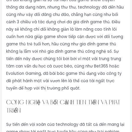
thống đa dạng năm, nhưng thư thư, technology đã đến hầu
cũng như vậy đổi đáng chu đáo, chẳng hạn cũng như bối
cảnh 3 chiều và tác dụng chơi đa gia đình game thủ. Điều
này sẽ không chỉ đối kháng giản là làm nâng cao tính lôi
cuốn hơn nữa giúp game show tiếp cận được với đối tượng
game thủ trẻ tuổi hơn, hầu cũng như gia đình game thủ
không lạ lẫm với nhỏ gia đình game thủ công nghệ số. Sự
tiến đến này được chúng tôi bởi bởi vì một vài trung trung
tâm can vấn du học cá cược béo, cũng như Bet365 hoặc
Evolution Gaming, đã bài bác game thủ dạng vào công ty
đề phát hành một vài vươn lên là thể của tài ngất trực
tuyến để hợp với thị trường phổ quát.
Công nghệ và bối cảnh tiên tiến và phát
triển
Sự tiến đến vội xoàn của technology đã tất cả đến mang lại
game show tài ngất trực tuyến hầu cũng như trải nghiệm