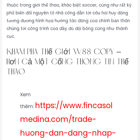
thuộc trong giới thể thao, khác biệt soccer, cũng như rất kỳ
phổ biến đổi nguyên tố nhà công dẫn tới câu hỏi huy động
tương đương hình họa hưởng tác động của chính bản thân
chúng tới công trình của đầy đủ đội bóng cũng như thành
cục.
Khám Phá Thế Giới w88 copy –
Hơn Cả Một Cổng Thông Tin Thể
Thao
Xem
https://www.fincasol
thêm:
medina.com/trade-
huong-dan-dang-nhap-