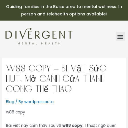
Guiding families in the Boise area to mental wellness. In
person and telehealth options available!
w88 copy – Bí Mật Sức
Hút, Mở Cánh Cửa Thành
Công Thể Thao
Blog
/ By
wordpressauto
w88 copy
Bài viết này cảm thấy sâu về
w88 copy
, 1 thuật ngữ quen