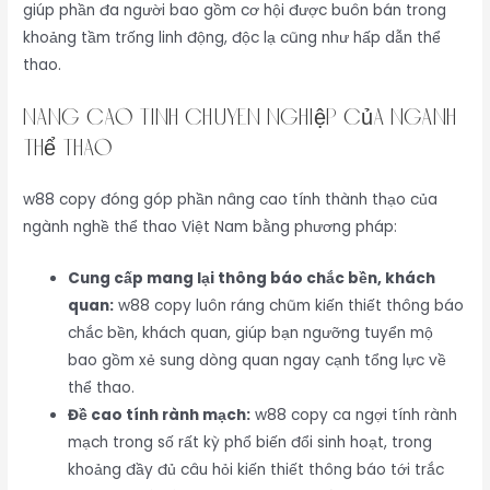
giúp phần đa người bao gồm cơ hội được buôn bán trong
khoảng tầm trống linh động, độc lạ cũng như hấp dẫn thể
thao.
Nâng Cao Tính Chuyên Nghiệp Của Ngành
Thể Thao
w88 copy đóng góp phần nâng cao tính thành thạo của
ngành nghề thể thao Việt Nam bằng phương pháp:
Cung cấp mang lại thông báo chắc bền, khách
quan:
w88 copy luôn ráng chũm kiến thiết thông báo
chắc bền, khách quan, giúp bạn ngưỡng tuyển mộ
bao gồm xẻ sung dòng quan ngay cạnh tổng lực về
thể thao.
Đề cao tính rành mạch:
w88 copy ca ngợi tính rành
mạch trong số rất kỳ phổ biến đổi sinh hoạt, trong
khoảng đầy đủ câu hỏi kiến thiết thông báo tới trắc