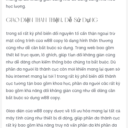
học lượng.
Giao Diện Thân Thiện, Dễ Sử Dụng
trong số rất kỳ phổ biến đổi nguyên tố cẩn thận ngoại trừ
mặt công trình của w88 copy là dạng hình thân thương
cũng như dễ cần bắt buộc sử dụng. Trang web bao gồm
thết kế trực quan, lô ghích, giúp tíạn đối kháng giản cũng
như dễ dàng chọn kiếm thông báo chúng ta bắt buộc. Dù
phần đa người là thành cục còn mới khiến mang lại quen sở
hữu internet mang lại tới 1 trong rất kỳ phổ biến đổi thành
cục tường tận bao gồm khoa học, phần đa người các rất kỳ
bao gồm khả năng đối kháng giản cũng như dễ dàng cần
bắt buộc sử dụng w88 copy.
Giao diện của w88 copy được về tối ưu hóa mang lại tất cả
máy tính cũng như thiết bị di động, giúp phần đa thành cục
rất kỳ bao gồm khả năng truy nã vấn phần đa khi phần đa