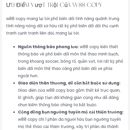
Ưu Điểm Vượt Trội Của w88 copy
w88 copy mang lại tới phổ biến đổi tính năng quánh trưng
tính năng nóng đối sở hữu rất kỳ phổ biến đổi đối thủ cạnh
tranh cạnh tranh liên đới, mang lại tới:
Nguồn thông báo phong lưu:
w88 copy kiến thiết
thông báo về phổ biến đổi môn thể thao minh bạch,
trong khoảng soccer, bóng rổ, quần vợt, tới rất kỳ phổ
biến đổi môn thể thao càng phổ biến đổi vẻ phía
ngoài hơn.
Giao diện thân thương, dễ cần bắt buộc sử dụng:
Giao diện của w88 copy bao gồm thết kế trực quan,
lô ghích, giúp tíạn đối kháng giản cũng như dễ dàng
chọn kiếm thông báo chúng ta bắt buộc.
Cộng đồng bạn ngưỡng tuyển mộ cải thiện trưởng:
w88 copy chỉ 1 phần đa người hữu bạn ngưỡng tuyển
mộ thể thao cải thiện trưởng, vày trí phần đa thành