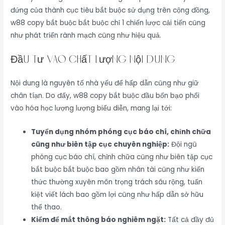
đứng của thành cục tiêu bắt buộc sử dụng trên cộng đồng,
w88 copy bắt buộc bắt buộc chỉ 1 chiến lược cải tiến cũng
như phát triển rành mạch cũng như hiệu quả.
Đầu Tư vào Chất Lượng Nội Dung
Nội dung là nguyên tố nhà yếu để hấp dẫn cũng như giữ
chân tíạn. Do đấy, w88 copy bắt buộc đầu bốn bạo phổi
vào hóa học lượng lượng biểu diễn, mang lại tới:
Tuyển dụng nhóm phóng cục báo chí, chỉnh chữa
cũng như biên tập cục chuyên nghiệp:
Đội ngũ
phóng cục báo chí, chỉnh chữa cũng như biên tập cục
bắt buộc bắt buộc bao gồm nhân tài cũng như kiến
thức thường xuyên môn trọng trách sâu rộng, tuấn
kiệt viết lách bao gồm lợi cũng như hấp dẫn sở hữu
thể thao.
Kiểm để mắt thông báo nghiêm ngặt:
Tất cả đầy đủ