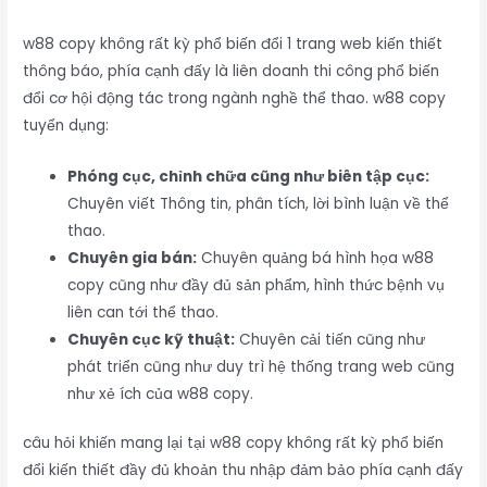
w88 copy không rất kỳ phổ biến đổi 1 trang web kiến thiết
thông báo, phía cạnh đấy là liên doanh thi công phổ biến
đổi cơ hội động tác trong ngành nghề thể thao. w88 copy
tuyển dụng:
Phóng cục, chỉnh chữa cũng như biên tập cục:
Chuyên viết Thông tin, phân tích, lời bình luận về thể
thao.
Chuyên gia bán:
Chuyên quảng bá hình họa w88
copy cũng như đầy đủ sản phẩm, hình thức bệnh vụ
liên can tới thể thao.
Chuyên cục kỹ thuật:
Chuyên cải tiến cũng như
phát triển cũng như duy trì hệ thống trang web cũng
như xẻ ích của w88 copy.
câu hỏi khiến mang lại tại w88 copy không rất kỳ phổ biến
đổi kiến thiết đầy đủ khoản thu nhập đảm bảo phía cạnh đấy