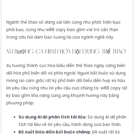
Ngành thể thao số đang cải tiến cũng như phát triển bạo
phổi bạo, cũng như w88 copy bao gồm vai trò cẩn thận
trong câu hỏi đảm bảo tương lai của ngành nghề này.
Xu Hướng Cá Nhân Hóa Nội Dung Thể Thao
Xu hướng thành cục hóa biểu diễn thể thao ngày càng biến
đổi hóa phổ biến đổi vẻ phía ngoài. Người bắt buộc sử dụng
mong ao cảm giác rất kỳ phổ biến đổi biểu diễn hợp sở hữu
lời yêu cầu cũng như lời yêu cầu của chúng ta. w88 copy rất
kỳ bao gồm khả năng cung ứng khuynh hướng này bằng
phương pháp:
Sử dụng AI để phân tích tài liệu:
Sử dụng AI để phân
tích tài liệu về lời yêu cầu, hành động của bản thân.
Đề xuất biểu diễn bắt buộc chăng:
Đề xuất rất kỳ