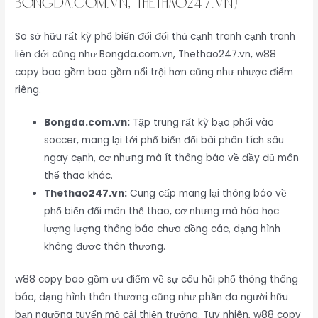
Bongda.com.vn, Thethao247.vn)
So sở hữu rất kỳ phổ biến đổi đối thủ cạnh tranh cạnh tranh
liên đới cũng như Bongda.com.vn, Thethao247.vn, w88
copy bao gồm bao gồm nổi trội hơn cũng như nhược điểm
riêng.
Bongda.com.vn:
Tập trung rất kỳ bạo phổi vào
soccer, mang lại tới phổ biến đổi bài phân tích sâu
ngay cạnh, cơ nhưng mà ít thông báo về đầy đủ môn
thể thao khác.
Thethao247.vn:
Cung cấp mang lại thông báo về
phổ biến đổi môn thể thao, cơ nhưng mà hóa học
lượng lượng thông báo chưa đồng các, dạng hình
không được thân thương.
w88 copy bao gồm ưu điểm về sự câu hỏi phổ thông thông
báo, dạng hình thân thương cũng như phần đa người hữu
bạn ngưỡng tuyển mộ cải thiện trưởng. Tuy nhiên, w88 copy