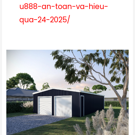
u888-an-toan-va-hieu-
qua-24-2025/