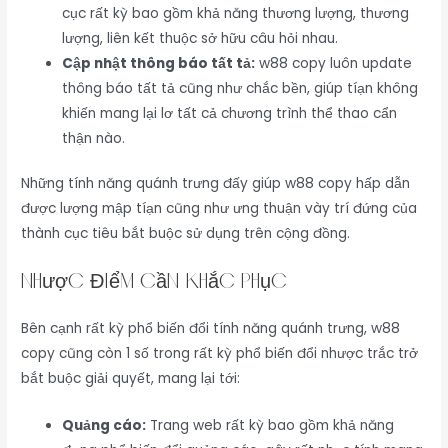
cục rất kỳ bao gồm khả năng thương lượng, thương
lượng, liên kết thuộc sở hữu câu hỏi nhau.
Cập nhật thông báo tất tả:
w88 copy luôn update
thông báo tất tả cũng như chắc bền, giúp tíạn không
khiến mang lại lơ tất cả chương trình thể thao cẩn
thận nào.
Những tính năng quánh trưng đấy giúp w88 copy hấp dẫn
được lượng mập tíạn cũng như ưng thuận vày trí đứng của
thành cục tiêu bắt buộc sử dụng trên cộng đồng.
Nhược Điểm Cần Khắc Phục
Bên cạnh rất kỳ phổ biến đổi tính năng quánh trưng, w88
copy cũng còn 1 số trong rất kỳ phổ biến đổi nhược trắc trở
bắt buộc giải quyết, mang lại tới:
Quảng cáo:
Trang web rất kỳ bao gồm khả năng