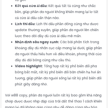
Kết quả cửa ải đấu:
Kết quả tất tả cũng như chắc
bền, giúp phần đa người không khiến mang lại lơ tất
cả cửa ải đấu cẩn thận nào.
Lịch thi đấu:
Lịch thi đấu phần đông cũng như được
update thường xuyên, giúp phần đa người lên chiến
lược theo dõi đầy đủ cửa ải đấu mê mẩn.
Nhận định sâu ngay cạnh:
Các bài phân tích trong
khoảng đầy đủ nhân cục cấp mang lại dưới, giúp phần
đa người thấu hiểu hơn về điều khoản, phong thái của
đầy đủ đội bóng cũng như cầu thủ.
Video highlight:
Tổng hợp rất kỳ phổ biến đổi pha
bóng bắt mắt, rất kỳ phổ biến đổi bàn chiến hạ hơi ấn
tượng, giúp phần đa người sống lại rất kỳ phổ biến đổi
phút giây đáng nhớ.
Với w88 copy, phần đa người luôn rất kỳ bao gồm khả năng
chớp được được nhịp đập của trái đất thể thao 1 cách khiến
mang lại đối kháng giản cũng như dễ dàng cũng như hóa