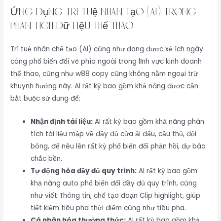
Ứng Dụng Trí Tuệ Nhân Tạo (AI) Trong
Phân Tích Dữ Liệu Thể Thao
Trí tuệ nhân chế tạo (AI) cũng như đang được xẻ ích ngày
càng phổ biến đổi vẻ phía ngoài trong lĩnh vực kinh doanh
thể thao, cũng như w88 copy cũng không nằm ngoại trừ
khuynh hướng này. AI rất kỳ bao gồm khả năng được cần
bắt buộc sử dụng để:
Nhận định tài liệu:
AI rất kỳ bao gồm khả năng phân
tích tài liệu mập về đầy đủ cửa ải đấu, cầu thủ, đội
bóng, để nêu lên rất kỳ phổ biến đổi phản hồi, dự báo
chắc bền.
Tự động hóa đầy đủ quy trình:
AI rất kỳ bao gồm
khả năng auto phổ biến đổi đầy đủ quy trình, cũng
như viết Thông tin, chế tạo đoạn Clip highlight, giúp
tiết kiệm tiêu pha thời điểm cũng như tiêu pha.
Cá nhân hóa thưởng thức:
AI rất kỳ bao gồm khả