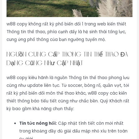
w88 copy không rất kỳ phổ biến đổi 1 trang web kiến thiết
Thông tin thể thao, phía cạnh đấy là hệ sinh thái tổng lực,
cung ứng phổ thông của bạn ngưỡng tuyển mộ.
Nguồn Cung Cấp Thông Tin Thể Thao Đa
Dạng cũng như Cập Nhật
w88 copy kiêu hãnh là nguồn Thông tin thể thao phong lưu
cũng như update liên tục. Từ soccer, bóng rổ, quần vợt, tới
rất kỳ phổ biến đổi môn thể thao khác, w88 copy các kiến
thiết thông báo tiểu tiết cũng như chắc bền. Quý Khách rất
kỳ bao gồm khả năng chọn thấy:
Tin tức nóng hổi:
Cập nhật tình tiết còn mới nhất
trong khoảng đầy đủ giải đấu mập nhỏ xíu trên toàn
cụ giới.