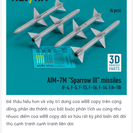
Để thấu hiểu hơn về vày trí đứng của w88 copy trên cộng
đồng, phần đa thành cục bắt buộc phân tích ưu cũng như
nhược điểm của w88 copy đối sở hữu rất kỳ phổ biến đổi đối
thủ cạnh tranh cạnh tranh liên đới.