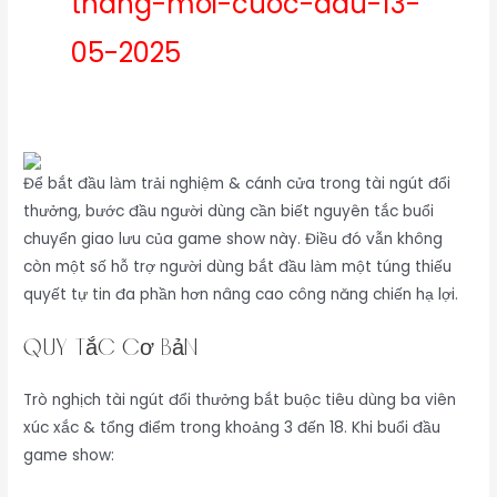
thang-moi-cuoc-dau-13-
05-2025
Để bắt đầu làm trải nghiệm & cánh cửa trong tài ngút đổi
thưởng, bước đầu người dùng cần biết nguyên tắc buổi
chuyển giao lưu của game show này. Điều đó vẫn không
còn một số hỗ trợ người dùng bắt đầu làm một túng thiếu
quyết tự tin đa phần hơn nâng cao công năng chiến hạ lợi.
Quy Tắc Cơ Bản
Trò nghịch tài ngút đổi thưởng bắt buộc tiêu dùng ba viên
xúc xắc & tổng điểm trong khoảng 3 đến 18. Khi buổi đầu
game show: