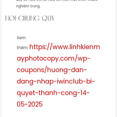
nghiêm trọng.
Nói chung quy
Xem
https://www.linhkienm
thêm:
ayphotocopy.com/wp-
coupons/huong-dan-
dang-nhap-iwinclub-bi-
quyet-thanh-cong-14-
05-2025