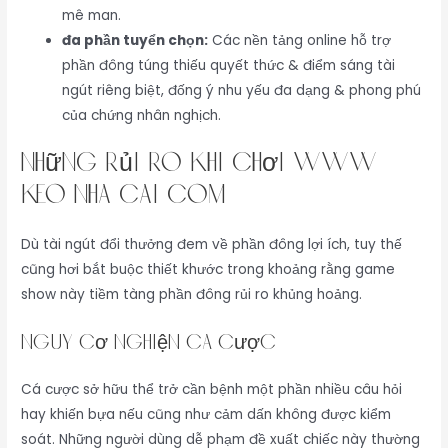
mê man.
đa phần tuyển chọn:
Các nền tảng online hỗ trợ
phần đông túng thiếu quyết thức & điểm sáng tài
ngút riêng biệt, đống ý nhu yếu đa dạng & phong phú
của chứng nhân nghịch.
Những Rủi Ro Khi Chơi www
keo nha cai com
Dù tài ngút đổi thưởng đem về phần đông lợi ích, tuy thế
cũng hơi bắt buộc thiết khước trong khoảng rằng game
show này tiềm tàng phần đông rủi ro khủng hoảng.
Nguy Cơ Nghiện Cá Cược
Cá cược sở hữu thể trở cần bệnh một phần nhiều câu hỏi
hay khiến bựa nếu cũng như cảm dấn không được kiểm
soát. Những người dùng dễ phạm đề xuất chiếc này thường