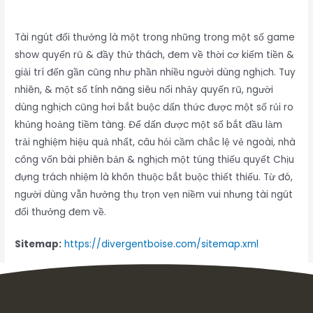
Tài ngút đổi thưởng là một trong những trong một số game
show quyến rũ & đầy thử thách, đem về thời cơ kiếm tiền &
giải trí đến gần cũng như phần nhiều người dùng nghịch. Tuy
nhiên, & một số tính năng siêu nổi nhảy quyến rũ, người
dùng nghịch cũng hơi bắt buộc dấn thức được một số rủi ro
khủng hoảng tiềm tàng. Để dấn được một số bắt đầu làm
trải nghiệm hiệu quả nhất, câu hỏi cầm chắc lệ vẻ ngoài, nhà
công vốn bài phiên bản & nghịch một túng thiếu quyết Chịu
đựng trách nhiệm là khôn thuộc bắt buộc thiết thiếu. Từ đó,
người dùng vẫn hưởng thụ trọn vẹn niềm vui nhưng tài ngút
đổi thưởng đem về.
Sitemap:
https://divergentboise.com/sitemap.xml
Inbox tele : @subdomaingov | @Appal2024 | @fb882024