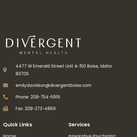
←
Previous Post
Next Post
→
4477 W Emerald Street Unit A-150 Boise, Idaho
83706
emilydavidson@divergentboise.com
Phone: 208-754-5919
Fax: 208-273-4869
Quick Links
Services
Home
Integrative Psychiatric