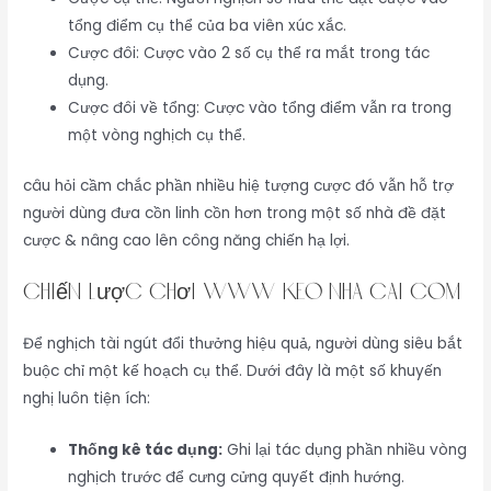
tổng điểm cụ thể của ba viên xúc xắc.
Cược đôi: Cược vào 2 số cụ thể ra mắt trong tác
dụng.
Cược đôi về tổng: Cược vào tổng điểm vẫn ra trong
một vòng nghịch cụ thể.
câu hỏi cầm chắc phần nhiều hiệ tượng cược đó vẫn hỗ trợ
người dùng đưa cồn linh cồn hơn trong một số nhà đề đặt
cược & nâng cao lên công năng chiến hạ lợi.
Chiến Lược Chơi www keo nha cai com
Để nghịch tài ngút đổi thưởng hiệu quả, người dùng siêu bắt
buộc chỉ một kế hoạch cụ thể. Dưới đây là một số khuyến
nghị luôn tiện ích:
Thống kê tác dụng:
Ghi lại tác dụng phần nhiều vòng
nghịch trước để cưng cửng quyết định hướng.