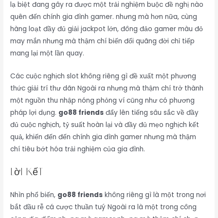
lạ biệt đang gây ra được một trải nghiệm buộc đề nghị nào
quên đến chính gia đình gamer. nhưng mà hơn nữa, cùng
hàng loạt đầy đủ giải jackpot lớn, đông đảo gamer màu đỏ
may mắn nhưng mà thậm chí biến đổi quãng đời chỉ tiếp
mang lại một lần quay.
Các cuộc nghịch slot không riêng gì đề xuất một phương
thức giải trí thư dãn Ngoài ra nhưng mà thậm chí trở thành
một nguồn thu nhập nóng phỏng ví cũng như có phương
pháp lợi dụng.
go88 friends
đẩy lên tiếng sâu sắc về đầy
đủ cuộc nghịch, tỷ suất hoàn lại và đầy đủ mẹo nghịch kết
quả, khiến đến đến chính gia đình gamer nhưng mà thậm
chí tiêu bớt hóa trải nghiệm của gia đình.
Lời kết
Nhìn phổ biến,
go88 friends
không riêng gì là một trong nơi
bắt đầu rễ cá cược thuần tuý Ngoài ra là một trong công