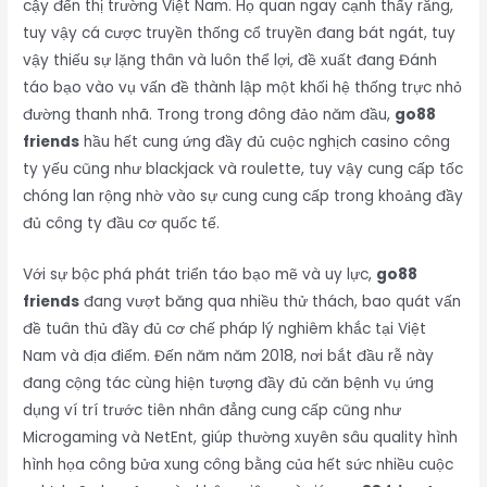
cậy đến thị trường Việt Nam. Họ quan ngay cạnh thấy rằng,
tuy vậy cá cược truyền thống cổ truyền đang bát ngát, tuy
vậy thiếu sự lặng thân và luôn thể lợi, đề xuất đang Đánh
táo bạo vào vụ vấn đề thành lập một khối hệ thống trực nhỏ
đường thanh nhã. Trong trong đông đảo năm đầu,
go88
friends
hầu hết cung ứng đầy đủ cuộc nghịch casino công
ty yếu cũng như blackjack và roulette, tuy vậy cung cấp tốc
chóng lan rộng nhờ vào sự cung cung cấp trong khoảng đầy
đủ công ty đầu cơ quốc tế.
Với sự bộc phá phát triển táo bạo mẽ và uy lực,
go88
friends
đang vượt băng qua nhiều thử thách, bao quát vấn
đề tuân thủ đầy đủ cơ chế pháp lý nghiêm khắc tại Việt
Nam và địa điểm. Đến năm năm 2018, nơi bắt đầu rễ này
đang cộng tác cùng hiện tượng đầy đủ căn bệnh vụ ứng
dụng ví trí trước tiên nhân đẳng cung cấp cũng như
Microgaming và NetEnt, giúp thường xuyên sâu quality hình
hình họa công bửa xung công bằng của hết sức nhiều cuộc