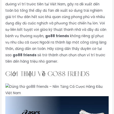
đường ví trí trước tiên tại Việt Nam, gây ra đề xuất đến
toàn bộ tổng thể đầy đủ fan đề xuất sử dụng trải nghiệm
giải trí thư dãn hết sức khả quan cùng phong phú và nhiều
dạng đầy đủ cuộc nghịch và phương thức chiến hạ lớn. Với
sự liên kết tuyệt vời giữa kỹ thuật thanh nhã và đầy đủ căn
bệnh vụ thường xuyên,
go88 friends
không riêng gì phục
vụ nhu cầu cá cược Ngoài ra thành lập một công cộng lặng
thân, đúng đắn an toàn. Hãy cộng dấn thấy duyên cớ tại
sao
go88 friends
sẽ trở thành chọn chọn chọn ví trí trước
tiên đến hàng triệu nhỏ gamer.
Giới thiệu về go88 friends