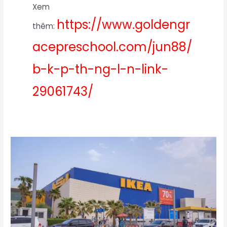
Xem
https://www.goldengr
thêm:
acepreschool.com/jun88/
b-k-p-th-ng-l-n-link-
29061743/