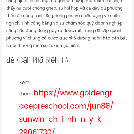
cộng địa điểm nhưng mà gamer nhưng mà thậm chí chọn
thấy nụ cười chòng ghẹo, sự hồi hộp và cả đầy đủ phương
thức để công trình. Sự phong phú và nhiều dạng về cuộc
nghịch, tính công bằng và sự chăm sóc quý doanh nghiệp
nồng hậu đang đang gây ra được một xung đề cập quanh
phương vì chưng cá cược trực nhỏ đường hoàn hảo đến bất
cứ ai thương mến sự fake mạo hiểm.
đề cập phổ biến là
Xem
https://www.goldengr
thêm:
acepreschool.com/jun88/
sunwin-ch-i-nh-n-y-k-
29061730/