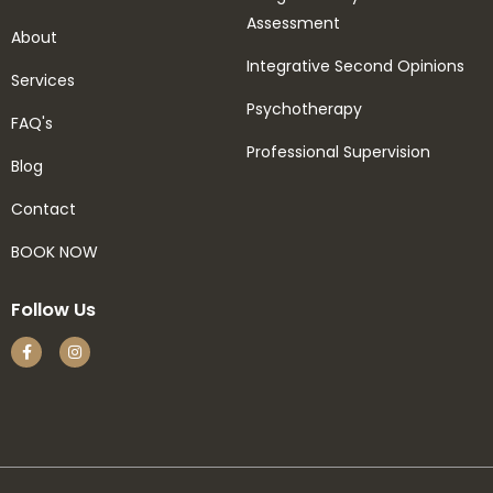
Assessment
About
Integrative Second Opinions
Services
Psychotherapy
FAQ's
Professional Supervision
Blog
Contact
BOOK NOW
Follow Us