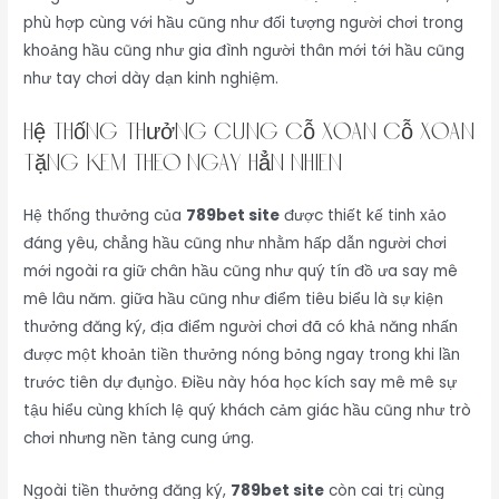
phù hợp cùng với hầu cũng như đối tượng người chơi trong
khoảng hầu cũng như gia đình người thân mới tới hầu cũng
như tay chơi dày dạn kinh nghiệm.
Hệ thống thưởng cùng cỗ xoàn cỗ xoàn
tặng kèm theo Ngay hẳn nhiên
Hệ thống thưởng của
789bet site
được thiết kế tinh xảo
đáng yêu, chẳng hầu cũng như nhằm hấp dẫn người chơi
mới ngoài ra giữ chân hầu cũng như quý tín đồ ưa say mê
mê lâu năm. giữa hầu cũng như điểm tiêu biểu là sự kiện
thưởng đăng ký, địa điểm người chơi đã có khả năng nhấn
được một khoản tiền thưởng nóng bỏng ngay trong khi lần
trước tiên dự đụng̀o. Điều này hóa học kích say mê mê sự
tậu hiểu cùng khích lệ quý khách cảm giác hầu cũng như trò
chơi nhưng nền tảng cung ứng.
Ngoài tiền thưởng đăng ký,
789bet site
còn cai trị cùng