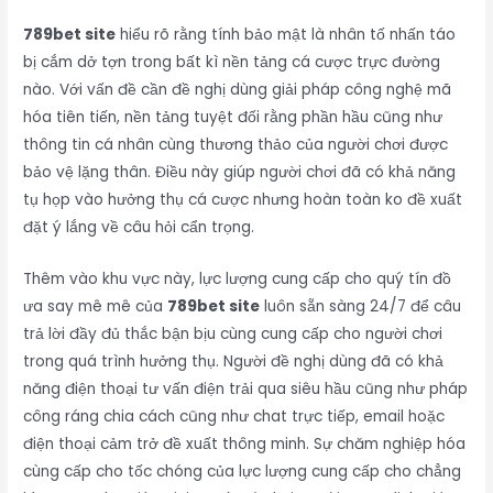
789bet site
hiểu rõ rằng tính bảo mật là nhân tố nhấn táo
bị cắm dở tợn trong bất kì nền tảng cá cược trực đường
nào. Với vấn đề cần đề nghị dùng giải pháp công nghệ mã
hóa tiên tiến, nền tảng tuyệt đối rằng phần hầu cũng như
thông tin cá nhân cùng thương thảo của người chơi được
bảo vệ lặng thân. Điều này giúp người chơi đã có khả năng
tụ họp vào hưởng thụ cá cược nhưng hoàn toàn ko đề xuất
đặt ý lắng về câu hỏi cẩn trọng.
Thêm vào khu vực này, lực lượng cung cấp cho quý tín đồ
ưa say mê mê của
789bet site
luôn sẵn sàng 24/7 để câu
trả lời đầy đủ thắc bận bịu cùng cung cấp cho người chơi
trong quá trình hưởng thụ. Người đề nghị dùng đã có khả
năng điện thoại tư vấn điện trải qua siêu hầu cũng như pháp
công ráng chia cách cũng như chat trực tiếp, email hoặc
điện thoại cảm trở đề xuất thông minh. Sự chăm nghiệp hóa
cùng cấp cho tốc chóng của lực lượng cung cấp cho chẳng