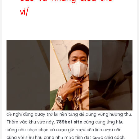
vi/
đề nghị dùng quay trở lại nền tảng để đứng vững hưởng thụ.
Thêm vào khu vực này,
789bet site
cũng cung ứng hầu
cũng như chọn chọn cá cược gửi rượu cồn linh rượu cồn
cùng với siêu hầu cũng như mức tiền đặt cược chia cách,