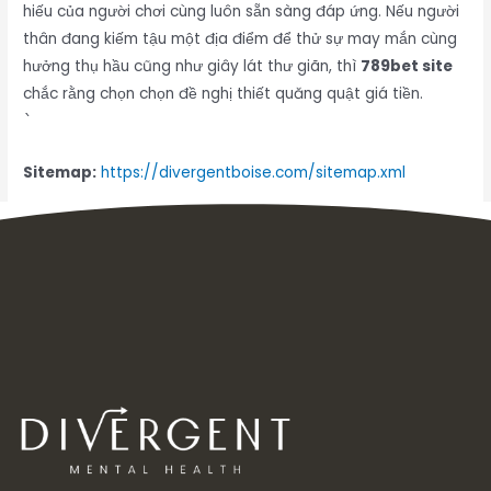
hiếu của người chơi cùng luôn sẵn sàng đáp ứng. Nếu người
thân đang kiếm tậu một địa điểm để thử sự may mắn cùng
hưởng thụ hầu cũng như giây lát thư giãn, thì
789bet site
chắc rằng chọn chọn đề nghị thiết quăng quật giá tiền.
`
Sitemap:
https://divergentboise.com/sitemap.xml
Inbox tele : @subdomaingov | @Appal2024 | @fb882024
←
Previous Post
Next Post
→