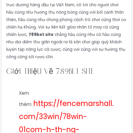
trực đường hàng đầu tại Việt Nam, có tới cho người chơi
hầu cũng như hưởng thụ nóng bỏng cùng với bối cảnh thân
thiện, hầu cũng như chủng phong cách trò chơi cùng thời cơ
chiến hạ Khủng. Với sự liên kết giữa nhân tố may rủi cùng
chiến lược,
789bet site
chẳng hầu cũng như có hầu cũng
như địa điểm thư giãn ngoài ra là sân chơi giúp quý khách
luyện tập năng lực cá cược, cùng với cùng với sự hưởng thụ
công cộng sôi rượu cồn.
Giới thiệu về 789bet site
Xem
https://fencemarshall.
thêm:
com/33win/78win-
01com-h-th-ng-