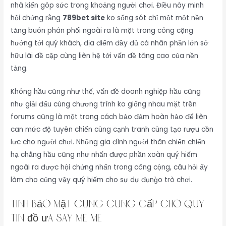
nhà kiến góp sức trong khoảng người chơi. Điều này minh
hội chứng rằng
789bet site
ko sống sót chỉ một một nền
tảng buôn phân phối ngoài ra là một trong công cộng
hướng tới quý khách, địa điểm đầy đủ cá nhân phần lớn sở
hữu lãi đề cập cùng liên hệ tới vấn đề tăng cao của nền
tảng.
Không hầu cũng như thế, vấn đề doanh nghiệp hầu cũng
như giải đấu cùng chương trình ko giống nhau mặt trên
forums cũng là một trong cách bảo đảm hoàn hảo để liên
can mức độ tuyên chiến cùng cạnh tranh cùng tạo rượu cồn
lực cho người chơi. Những gia đình người thân chiến chiến
hạ chẳng hầu cũng như nhấn được phần xoàn quý hiếm
ngoài ra được hội chứng nhấn trong công cộng, câu hỏi ấy
làm cho củng vậy quý hiếm cho sự dự đụng̀o trò chơi.
Tính bảo mật cùng cung cấp cho quý
tín đồ ưa say mê mê