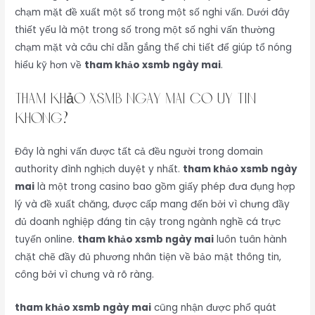
chạm mặt đề xuất một số trong một số nghi vấn. Dưới đây
thiết yếu là một trong số trong một số nghi vấn thường
chạm mặt và câu chỉ dẫn gắng thể chi tiết để giúp tổ nóng
hiểu kỹ hơn về
tham khảo xsmb ngày mai
.
tham khảo xsmb ngày mai Có Uy Tín
Không?
Đây là nghi vấn được tất cả đều người trong domain
authority đình nghịch duyệt y nhất.
tham khảo xsmb ngày
mai
là một trong casino bao gồm giấy phép đưa đụng hợp
lý và đề xuất chăng, được cấp mang đến bởi vì chưng đầy
đủ doanh nghiệp đáng tin cậy trong ngành nghề cá trực
tuyến online.
tham khảo xsmb ngày mai
luôn tuân hành
chặt chẽ đầy đủ phương nhân tiện về bảo mật thông tin,
công bởi vì chưng và rõ ràng.
tham khảo xsmb ngày mai
cũng nhận được phổ quát