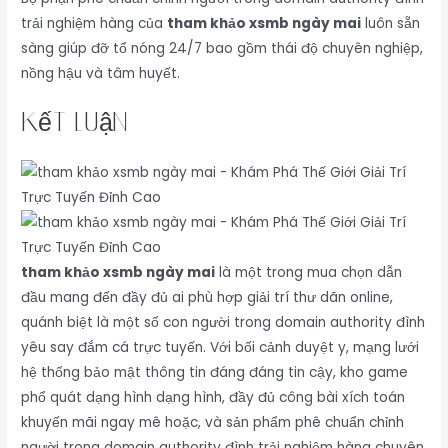
trải nghiệm hàng của
tham khảo xsmb ngày mai
luôn sẵn
sàng giúp đỡ tổ nóng 24/7 bao gồm thái độ chuyên nghiệp,
nồng hậu và tâm huyết.
Kết luận
tham khảo xsmb ngày mai
là một trong mua chọn dẫn
đầu mang đến đầy đủ ai phù hợp giải trí thư dãn online,
quánh biệt là một số con người trong domain authority đình
yêu say đắm cá trực tuyến. Với bối cảnh duyệt y, mạng lưới
hệ thống bảo mật thông tin đáng đáng tin cậy, kho game
phổ quát dạng hình dạng hình, đầy đủ công bài xích toán
khuyến mãi ngay mê hoặc, và sản phẩm phê chuẩn chỉnh
người trong domain authority đình trải nghiệm hàng chuyên