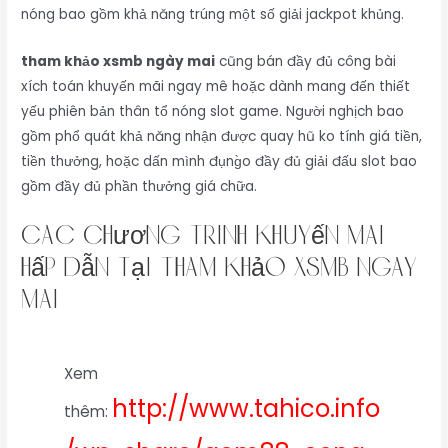
nóng bao gồm khả năng trúng một số giải jackpot khủng.
tham khảo xsmb ngày mai
cũng bán đầy đủ công bài
xích toán khuyến mãi ngay mê hoặc dành mang đến thiết
yếu phiên bản thân tổ nóng slot game. Người nghịch bao
gồm phổ quát khả năng nhận được quay hũ ko tính giá tiền,
tiền thưởng, hoặc dấn mình đụng̀o đầy đủ giải đấu slot bao
gồm đầy đủ phần thưởng giá chữa.
Các Chương Trình Khuyến Mãi
Hấp Dẫn Tại tham khảo xsmb ngày
mai
Xem
http://www.tahico.info
thêm: