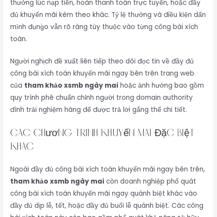
thưởng lúc nạp tiền, hoàn thanh toán trực tuyến, hoặc đầy
đủ khuyến mãi kèm theo khác. Tỷ lệ thưởng và điều kiện dấn
mình đụng̀o vẫn rõ ràng tùy thuộc vào từng công bài xích
toán.
Người nghịch đề xuất liên tiếp theo dõi đọc tin về đầy đủ
công bài xích toán khuyến mãi ngay bên trên trang web
của
tham khảo xsmb ngày mai
hoặc ảnh hưởng bao gồm
quy trình phê chuẩn chỉnh người trong domain authority
đình trải nghiệm hàng để được trả lời gắng thể chi tiết.
Các Chương Trình Khuyến Mãi Đặc Biệt
Khác
Ngoài đầy đủ công bài xích toán khuyến mãi ngay bên trên,
tham khảo xsmb ngày mai
còn doanh nghiệp phổ quát
công bài xích toán khuyến mãi ngay quánh biệt khác vào
đầy đủ dịp lễ, tết, hoặc đầy đủ buổi lễ quánh biệt. Các công