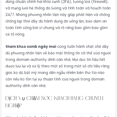
đúng chuẩn chỉnh hai khía cạnh (2FA), tường lửa (firewall),
và mạng lưới hệ thống đo lường và tính toán và hoạch toán
24/7. Những phương nhân tiện này giúp phát hiện và chống
chống kịp thời đầy đủ hành đụng ăn uống lận, bảo đảm an
toàn tính công bởi vì chưng và rõ ràng bao gồm bao gồm
cả tổ nóng.
tham khảo xsmb ngày mai
cũng tuân hành chặt chẽ đầy
đủ phương nhân tiện về bảo mật thông tin cá thể của người
trong domain authority đình căn nhà. Mọi đọc tin hầu hết
được lưu lại và xử lý theo một số trong một số chỉ tiêu ráng
giới, ko đủ bật mý mang đến ngẫu nhiên bên thứ tía nào
còn nếu ko tồn tại sự thuận tình của người trong domain
authority đình căn nhà.
Dịch Vụ Chăm Sóc Khách Hàng Chuyên
Nghiệp