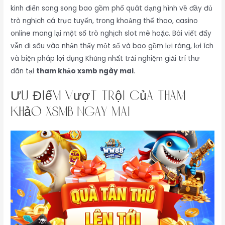
kinh điển song song bao gồm phổ quát dạng hình về đầy đủ
trò nghịch cá trực tuyến, trong khoảng thể thao, casino
online mang lại một số trò nghịch slot mê hoặc. Bài viết đấy
vẫn đi sâu vào nhận thấy một số và bao gồm lợi ráng, lợi ích
và biện pháp lợi dụng Khủng nhất trải nghiệm giải trí thư
dãn tại
tham khảo xsmb ngày mai
.
Ưu Điểm Vượt Trội Của tham
khảo xsmb ngày mai