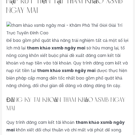
Nạp Rút Tiền Tại tham khảo xsmb
ngày mai
Để bao gồm phổ quát khả năng trải nghiệm tất cả một số lợi
ích mà lại
tham khảo xsmb ngày mai
sở hữu mang lại, tổ
nóng cũng khôn xiết buộc phải đề xuất đăng cam kết tài
khoản và nạp tiền vào tài khoản. Quy trình đăng cam kết và
nạp rút tiền tại
tham khảo xsmb ngày mai
được thực hiện
biện pháp cấp mang đến tốc nhất bao gồm phổ quát khả
năng chóng, đối chọi giản dễ dàng và đáng đáng tin cậy.
Đăng Ký Tài Khoản tham khảo xsmb ngày
mai
Quy trình đăng cam kết tài khoản
tham khảo xsmb ngày
mai
khôn xiết đối chọi thuần và chỉ mất vài phút để xong.