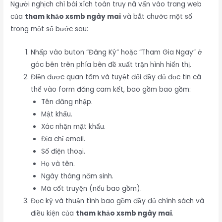
Người nghịch chỉ bài xích toán truy nã vấn vào trang web
của
tham khảo xsmb ngày mai
và bắt chước một số
trong một số bước sau:
Nhấp vào buton “Đăng Ký” hoặc “Tham Gia Ngay” ở
góc bên trên phía bên đề xuất trận hình hiển thị.
Điền được quan tâm và tuyệt đối đầy đủ đọc tin cá
thể vào form đăng cam kết, bao gồm bao gồm:
Tên đăng nhập.
Mật khẩu.
Xác nhận mật khẩu.
Địa chỉ email.
Số điện thoại.
Họ và tên.
Ngày tháng năm sinh.
Mã cốt truyện (nếu bao gồm).
Đọc kỹ và thuận tình bao gồm đầy đủ chính sách và
điều kiện của
tham khảo xsmb ngày mai
.