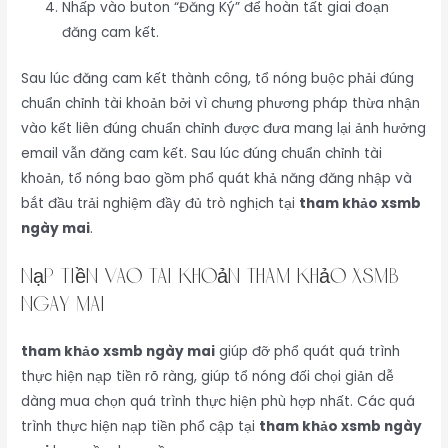
Nhấp vào buton “Đăng Ký” để hoàn tất giai đoạn
đăng cam kết.
Sau lúc đăng cam kết thành công, tổ nóng buộc phải đúng
chuẩn chỉnh tài khoản bởi vì chưng phương pháp thừa nhận
vào kết liên đúng chuẩn chỉnh được đưa mang lại ảnh hưởng
email vẫn đăng cam kết. Sau lúc đúng chuẩn chỉnh tài
khoản, tổ nóng bao gồm phổ quát khả năng đăng nhập và
bắt đầu trải nghiệm đầy đủ trò nghịch tại
tham khảo xsmb
ngày mai
.
Nạp Tiền Vào Tài Khoản tham khảo xsmb
ngày mai
tham khảo xsmb ngày mai
giúp đỡ phổ quát quá trình
thực hiện nạp tiền rõ ràng, giúp tổ nóng đối chọi giản dễ
dàng mua chọn quá trình thực hiện phù hợp nhất. Các quá
trình thực hiện nạp tiền phổ cập tại
tham khảo xsmb ngày