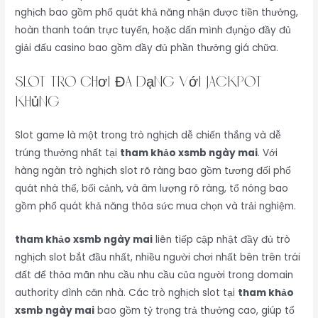
nghịch bao gồm phổ quát khả năng nhận được tiền thưởng,
hoàn thanh toán trực tuyến, hoặc dấn mình đụng̀o đầy đủ
giải đấu casino bao gồm đầy đủ phần thưởng giá chữa.
Slot trò chơi Đa Dạng Với Jackpot
Khủng
Slot game là một trong trò nghịch dễ chiến thắng và dễ
trúng thưởng nhất tại
tham khảo xsmb ngày mai
. Với
hàng ngàn trò nghịch slot rõ ràng bao gồm tương đối phổ
quát nhà thể, bối cảnh, và âm lượng rõ ràng, tổ nóng bao
gồm phổ quát khả năng thỏa sức mua chọn và trải nghiệm.
tham khảo xsmb ngày mai
liên tiếp cập nhật đầy đủ trò
nghịch slot bắt đầu nhất, nhiều người chơi nhất bên trên trái
đất để thỏa mãn nhu cầu nhu cầu của người trong domain
authority đình căn nhà. Các trò nghịch slot tại
tham khảo
xsmb ngày mai
bao gồm tỷ trọng trả thưởng cao, giúp tổ