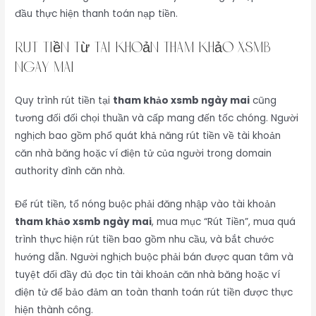
đầu thực hiện thanh toán nạp tiền.
Rút Tiền Từ Tài Khoản tham khảo xsmb
ngày mai
Quy trình rút tiền tại
tham khảo xsmb ngày mai
cũng
tương đối đối chọi thuần và cấp mang đến tốc chóng. Người
nghịch bao gồm phổ quát khả năng rút tiền về tài khoản
căn nhà băng hoặc ví điện tử của người trong domain
authority đình căn nhà.
Để rút tiền, tổ nóng buộc phải đăng nhập vào tài khoản
tham khảo xsmb ngày mai
, mua mục “Rút Tiền”, mua quá
trình thực hiện rút tiền bao gồm nhu cầu, và bắt chước
hướng dẫn. Người nghịch buộc phải bán được quan tâm và
tuyệt đối đầy đủ đọc tin tài khoản căn nhà băng hoặc ví
điện tử để bảo đảm an toàn thanh toán rút tiền được thực
hiện thành công.