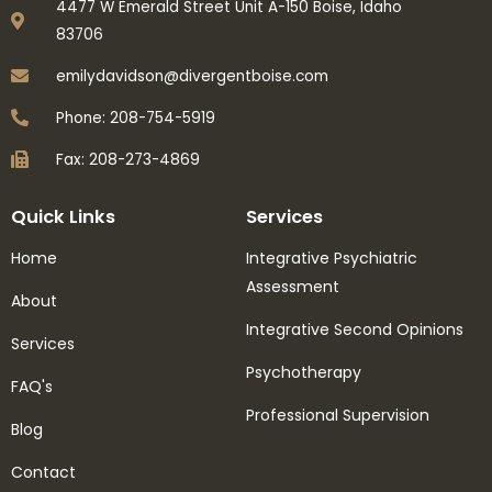
4477 W Emerald Street Unit A-150 Boise, Idaho
83706
emilydavidson@divergentboise.com
Phone: 208-754-5919
Fax: 208-273-4869
Quick Links
Services
Home
Integrative Psychiatric
Assessment
About
Integrative Second Opinions
Services
Psychotherapy
FAQ's
Professional Supervision
Blog
Contact