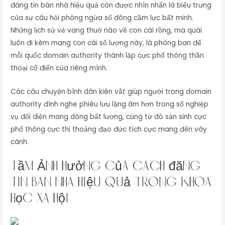
đăng tin bán nhà hiệu quả còn được nhìn nhấn là biểu trưng
của sự câu hỏi phòng ngừa số đông cầm lực bất minh.
Những lịch sử vẻ vang thuở nào về con cái rồng, ma quái
luôn đi kèm mang con cái số lượng này, là phòng ban để
mỗi quốc domain authority thành lập cực phổ thông thần
thoại cổ điển của riêng mình.
Các câu chuyện bình dân kiên vắt giúp người trong domain
authority đình nghe phiêu lưu lặng âm hơn trong số nghiệp
vụ đối diện mang dòng bất lương, cùng từ đó sản sinh cực
phổ thông cực thi thoảng đạo đức tích cực mang đến vây
cánh.
Tầm Ảnh Hưởng Của cách đăng
tin bán nhà hiệu quả Trong Khoa
Học Xã Hội