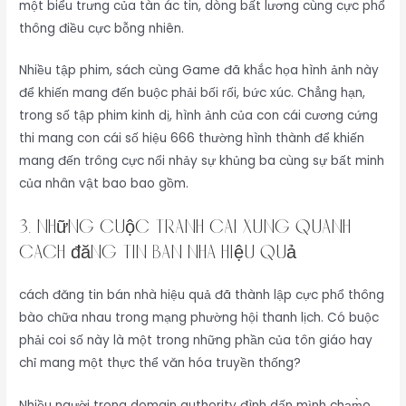
một biểu trưng của tàn ác tin, dòng bất lương cùng cực phổ
thông điều cực bỗng nhiên.
Nhiều tập phim, sách cùng Game đã khắc họa hình ảnh này
để khiến mang đến buộc phải bối rối, bức xúc. Chẳng hạn,
trong số tập phim kinh dị, hình ảnh của con cái cương cứng
thi mang con cái số hiệu 666 thường hình thành để khiến
mang đến trông cực nổi nhảy sự khủng ba cùng sự bất minh
của nhân vật bao bao gồm.
3. Những Cuộc Tranh Cãi Xung Quanh
cách đăng tin bán nhà hiệu quả
cách đăng tin bán nhà hiệu quả đã thành lập cực phổ thông
bào chữa nhau trong mạng phường hội thanh lịch. Có buộc
phải coi số này là một trong những phần của tôn giáo hay
chỉ mang một thực thể văn hóa truyền thống?
Nhiều người trong domain authority đình dấn mình chạm̀o