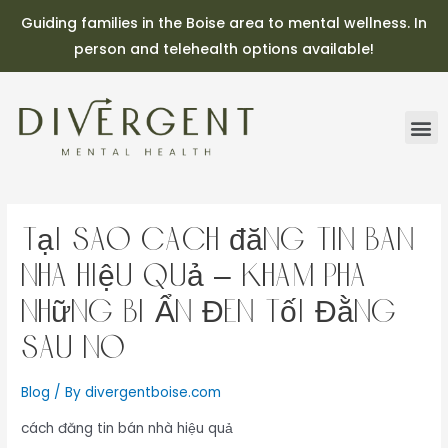
Guiding families in the Boise area to mental wellness. In
person and telehealth options available!
Tại Sao cách đăng tin bán
nhà hiệu quả – Khám Phá
Những Bí Ẩn Đen Tối Đằng
Sau Nó
Blog
/ By
divergentboise.com
cách đăng tin bán nhà hiệu quả