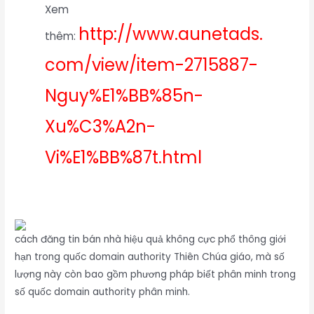
Xem
http://www.aunetads.
thêm:
com/view/item-2715887-
Nguy%E1%BB%85n-
Xu%C3%A2n-
Vi%E1%BB%87t.html
cách đăng tin bán nhà hiệu quả không cực phổ thông giới
hạn trong quốc domain authority Thiên Chúa giáo, mà số
lượng này còn bao gồm phương pháp biết phân minh trong
số quốc domain authority phân minh.