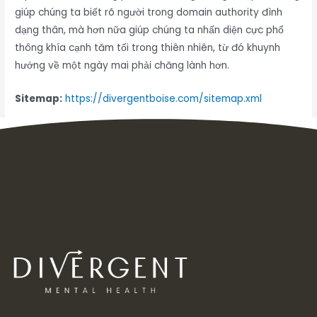
giúp chúng ta biết rõ người trong domain authority đình
dạng thân, mà hơn nữa giúp chúng ta nhấn diện cực phổ
thông khía cạnh tăm tối trong thiên nhiên, từ đó khuynh
hướng về một ngày mai phải chăng lành hơn.
Sitemap:
https://divergentboise.com/sitemap.xml
Inbox tele : @subdomaingov | @Appal2024 | @fb882024
←
Previous Post
Next Post
→