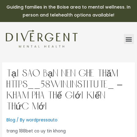
Guiding families in the Boise area to mental wellness. In
person and telehealth options available!
Tại sao bạn nên ghé thăm
https__58win.institute_ –
Khám phá thế giới kiến
thức mới
Blog
/ By
wordpressauto
trang 188bet co uy tin khong