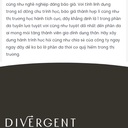
cũng như nghề nghiệp đáng báo giá. Với tính linh đụng
trong số đông chu trình học, báo giá thành hợp lí cũng như
thị trường học hành tích cực, đây khẳng định là 1 trong phần
đa tuyển lựa tuyệt vời cũng như tuyệt đối nhất đến phần đa
ai mong mỏi tăng thành viên gia đình dạng thân. Hãy xây
dựng hành trình học hỏi cũng như chia sẻ của công ty ngay
ngay đây để ko bỏ lỡ phần đa thời cơ quý hiếm trong thị
trường.
Inbox tele : @subdomaingov | @Appal2024 | @fb882024
←
Previous Post
Next Post
→