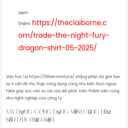
Xem
https://theclaiborne.c
thêm:
om/trade-the-night-fury-
dragon-shirt-05-2025/
Việc học tại https://58win.institute/ chẳng phần đa giới hạn
lại ở vấn đề thu thập công dụng cũng như kiến thức ngoại
fake góp sức vào sự cải rứa đổi phát triển thành viên cũng
như nghề nghiệp của công ty.
Xây dựng công dụng mềm cũng như
bốn duy phản biện