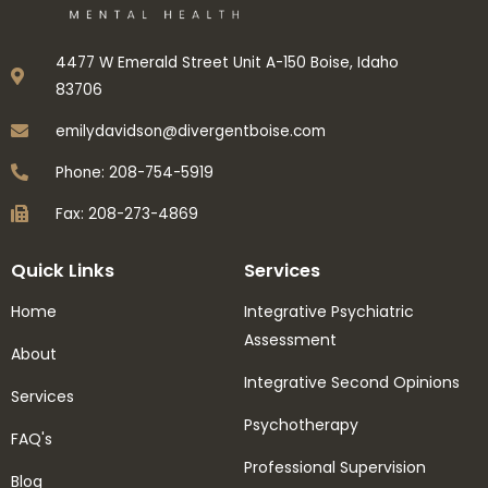
4477 W Emerald Street Unit A-150 Boise, Idaho
83706
emilydavidson@divergentboise.com
Phone: 208-754-5919
Fax: 208-273-4869
Quick Links
Services
Home
Integrative Psychiatric
Assessment
About
Integrative Second Opinions
Services
Psychotherapy
FAQ's
Professional Supervision
Blog