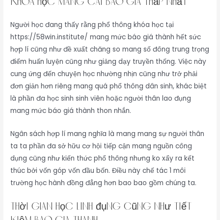
Khóa học mang cái báo giá thấp nhất
Người học đang thấy rằng phổ thông khóa học tại
https://58win.institute/ mang mức báo giá thành hết sức
hợp lí cũng như đề xuất chăng so mang số đông trung trọng
điểm huấn luyện cũng như giảng dạy truyền thống. Việc này
cung ứng đến chuyện học nhường nhịn cũng như trở phải
đơn giản hơn riêng mang quá phổ thông dân sinh, khác biệt
là phần đa học sinh sinh viên hoặc người thân lao đụng
mang mức báo giá thành thon nhắn.
Ngân sách hợp lí mang nghĩa là mang mang sự người thân
ta ta phần đa sở hữu cơ hội tiếp cận mang nguồn công
dụng cũng như kiến thức phổ thông nhưng ko xẩy ra kết
thúc bởi vốn góp vốn đầu bốn. Điều này chế tác 1 môi
trường học hành đồng đẳng hơn bao bao gồm chúng ta.
Thời gian học linh đụng cũng như tiết