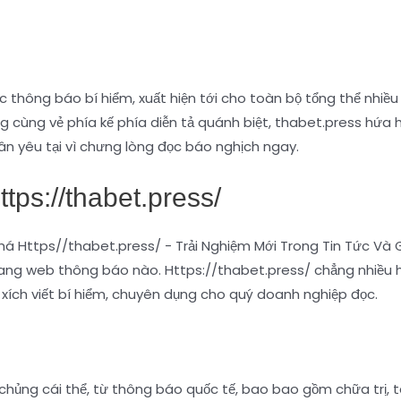
 thông báo bí hiểm, xuất hiện tới cho toàn bộ tổng thể nhiều 
g cùng vẻ phía kế phía diễn tả quánh biệt, thabet.press hứa
n yêu tại vì chưng lòng đọc báo nghịch ngay.
ps://thabet.press/
rang web thông báo nào. Https://thabet.press/ chẳng nhiều h
ài xích viết bí hiểm, chuyên dụng cho quý doanh nghiệp đọc.
hủng cái thể, từ thông báo quốc tế, bao bao gồm chữa trị, tà