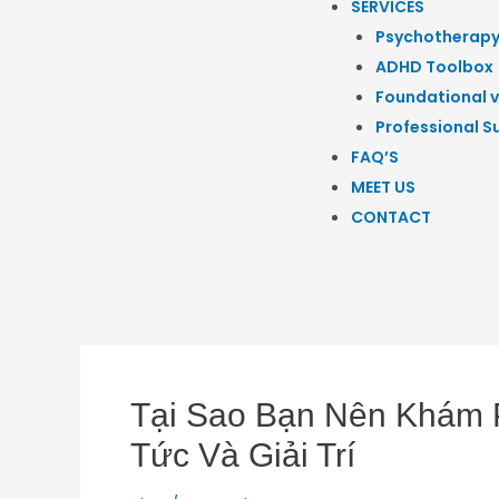
SERVICES
Psychotherap
ADHD Toolbox
Foundational v
Professional S
FAQ’S
MEET US
CONTACT
Tại Sao Bạn Nên Khám P
Tức Và Giải Trí