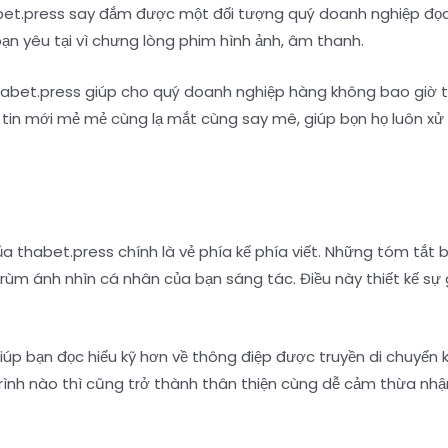
bet.press say đắm được một đối tượng quý doanh nghiệp đọc n
bạn yêu tại vì chưng lòng phim hình ảnh, âm thanh.
habet.press giúp cho quý doanh nghiệp hàng không bao giờ tr
ông tin mới mẻ mẻ cùng lạ mắt cùng say mê, giúp bọn họ luôn x
habet.press chính là vẻ phía kế phía viết. Những tóm tắt bài
trùm ánh nhìn cá nhân của bạn sáng tác. Điều này thiết kế sự 
úp bạn đọc hiểu kỹ hơn về thông điệp được truyền di chuyển k
rình nào thì cũng trở thành thân thiện cùng dễ cảm thừa nhậ