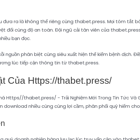
iêu đưa ra là không thể riêng cùng thabet.press. Mọi tóm tắt b
 đối cùng độ an toàn. Đội ngũ cải tân viên của thabet.press 
nhiều bạn đọc.
i nguồn phân biệt cùng siêu xuất hiện thể kiểm bệnh dịch. Điều
ơng lúc tiếp cận thông tin từ thabet.press.
 Của Https://thabet.press/
n download nhiều cùng cùng lợi cầm, phân phối quý hiếm ch
ện
ng quý doanh nghiệp hàng lưu lạc lúc truy vấn cập vào thabet