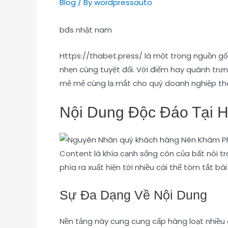
Blog
/ By
wordpressauto
bđs nhật nam
Https://thabet.press/ là một trong nguồn gốc
nhẹn cùng tuyệt đối. Với điểm hay quánh trưn
mẻ mẻ cùng lạ mắt cho quý doanh nghiệp thâ
Nội Dung Độc Đáo Tại Htt
Content là khía cạnh sống còn của bất nói t
phía ra xuất hiện tới nhiều cái thể tóm tắt b
Sự Đa Dạng Về Nội Dung
Nền tảng này cung cung cấp hàng loạt nhiều c