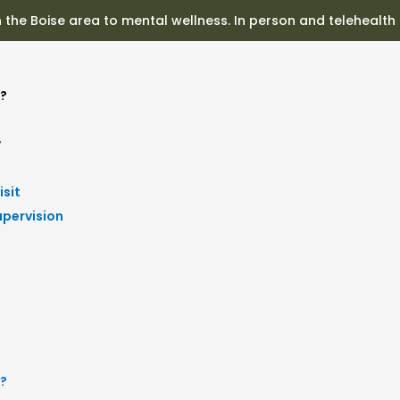
n the Boise area to mental wellness. In person and telehealth
?
y
isit
upervision
?