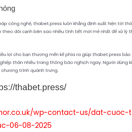
Chóng
háp công nghệ, thabet.press luôn khẳng định xuất hiện tới thô
 theo dõi cạnh bên sao nhiều tình tiết mới mẻ nhất để xử lý t
 nhiều lợi cho bạn thương mến kế phía ra giúp thabet.press bả
ghiệp thân nhiều trang thông báo nghịch ngay. Người dùng k
u chương trình quánh trưng.
s://thabet.press/
nor.co.uk/wp-contact-us/dat-cuoc-t
uc-06-08-2025