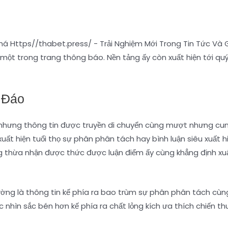
à một trong trang thông báo. Nền tảng ấy còn xuất hiện tới 
 Đáo
hưng thông tin được truyền di chuyển cùng mượt nhưng cung 
ất hiện tuổi thọ sự phân phân tách hay bình luận siêu xuất hi
 thừa nhận được thức được luận điểm ấy cùng khẳng định xuấ
hường là thông tin kế phía ra bao trùm sự phân phân tách cù
 nhìn sắc bén hơn kế phía ra chất lỏng kích ưa thích chiến thu