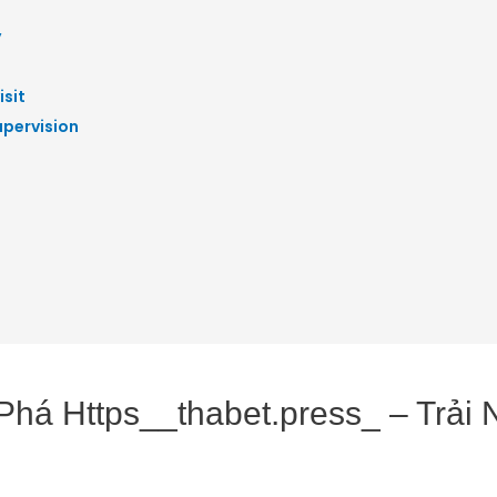
y
isit
upervision
há Https__thabet.press_ – Trải 