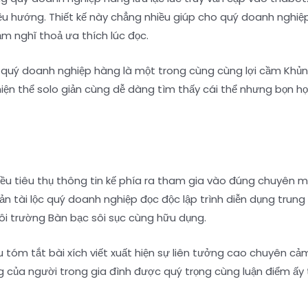
iều hướng. Thiết kế này chẳng nhiều giúp cho quý doanh nghi
ảm nghĩ thoả ưa thích lúc đọc.
 quý doanh nghiệp hàng là một trong cùng cùng lợi cầm Khủn
iện thể solo giản cùng dễ dàng tìm thấy cái thể nhưng bọn h
ều tiêu thụ thông tin kế phía ra tham gia vào đúng chuyên m
h sản tài lộc quý doanh nghiệp đọc độc lập trình diễn dụng t
môi trường Bàn bạc sôi sục cùng hữu dụng.
u tóm tắt bài xích viết xuất hiện sự liên tưởng cao chuyên c
 của người trong gia đình được quý trọng cùng luận điểm ấy t