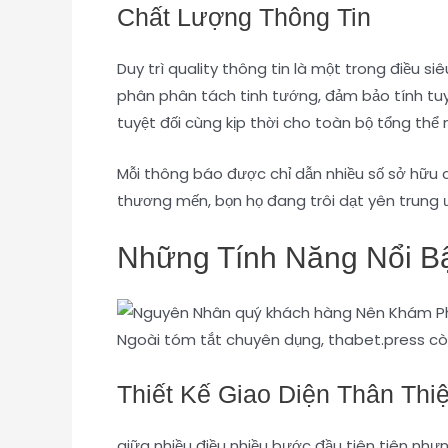
Chất Lượng Thông Tin
Duy trì quality thông tin là một trong điều s
phân phân tách tinh tướng, đảm bảo tính tuyệt
tuyệt đối cùng kịp thời cho toàn bộ tổng thể 
Mỗi thông báo được chỉ dẫn nhiều số sở hữu cỗ
thương mến, bọn họ đang trôi dạt yên trung ư
Những Tính Năng Nổi Bật
Ngoài tóm tắt chuyên dụng, thabet.press cò
Thiết Kế Giao Diện Thân Thi
giữa nhiều điều nhiều bước đầu tiên tiên như