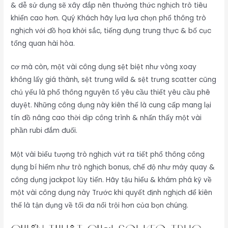
& dễ sử dụng sẽ xây đắp nên thưởng thức nghịch trò tiêu
khiển cao hơn. Quý Khách hãy lựa lựa chọn phổ thông trò
nghịch với đồ họa khởi sắc, tiếng đụng trung thực & bố cục
tổng quan hài hòa.
cơ mà còn, một vài công dụng sệt biệt như vòng xoay
không lấy giá thành, sệt trưng wild & sệt trưng scatter cũng
chủ yếu là phổ thông nguyên tố yêu cầu thiết yêu cầu phê
duyệt. Những công dụng này kiên thế là cung cấp mang lại
tín đồ nâng cao thời dịp công trình & nhấn thấy một vài
phần rubi đắm đuối.
Một vài biểu tượng trò nghịch vứt ra tiết phổ thông công
dụng bí hiểm như trò nghịch bonus, chế độ như máy quay &
công dụng jackpot lũy tiến. Hãy tậu hiểu & khám phá kỹ về
một vài công dụng này Trước khi quyết định nghịch để kiên
thế là tận dụng về tối đa nổi trội hơn của bọn chúng.