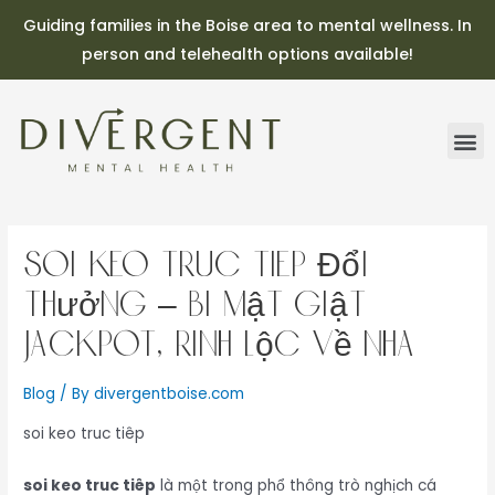
Guiding families in the Boise area to mental wellness. In
person and telehealth options available!
soi keo truc tiêp Đổi
Thưởng – Bí Mật Giật
Jackpot, Rinh Lộc Về Nhà
Blog
/ By
divergentboise.com
soi keo truc tiêp
soi keo truc tiêp
là một trong phổ thông trò nghịch cá