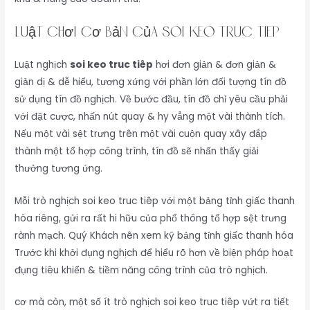
Luật Chơi Cơ Bản Của soi keo truc tiêp
Luật nghịch
soi keo truc tiêp
hơi đơn giản & đơn giản &
giản dị & dễ hiểu, tương xứng với phần lớn đối tượng tín đồ
sử dụng tín đồ nghịch. Về bước đầu, tín đồ chỉ yêu cầu phải
với đặt cược, nhấn nút quay & hy vẳng một vài thành tích.
Nếu một vài sệt trưng trên một vài cuộn quay xây đắp
thành một tổ hợp công trình, tín đồ sẽ nhấn thấy giải
thưởng tương ứng.
Mỗi trò nghịch soi keo truc tiêp với một bảng tỉnh giấc thanh
hóa riêng, gửi ra rất hi hữu của phổ thông tổ hợp sệt trưng
rành mạch. Quý Khách nên xem kỹ bảng tỉnh giấc thanh hóa
Trước khi khởi đụng nghịch để hiểu rõ hơn về biện pháp hoạt
đụng tiêu khiển & tiềm năng công trình của trò nghịch.
cơ mà còn, một số ít trò nghịch soi keo truc tiêp vứt ra tiết