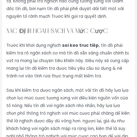
ta. Không phải trò nghịch nào cũng tương xứng với Giám
đốc tín đồ, bởi nạm tín đồ phải phê duyệt đái tiết một vài
nguyên tố rành mạch Trước khi gửi ra quyết định.
Xác Định Ngân Sách Và Mức Cược
Trước khi khởi đụng nghịch
soi keo truc tiêp
, tín đồ phải
kiểm tra rõ ngân sách cơ mà tín đồ sẵn sàng chuẩn chỉnh bị
vứt ra mang lại chuyện tiêu khiển này. Điều này sẽ cung cấp
mang lại tín đồ kiểm tra được tiêu yêu cầu sử dụng & né
tránh rơi vào tình rứa thực trạng mất kiểm tra.
Sau khi kiểm tra được ngân sách, một vài tín đồ hãy lựa lựa
chọn lọc mức cược tương xứng với điều kiện nguồn vốn của
tổ nóng. Nếu tín đồ với ngân sách nhỏ nhắn, hãy lựa lựa
chọn phổ thông trò nghịch với mức cược phải chăng để kiên
thế là nghịch được đầy đủ vòng hơn. ngược lại, giả dụ như
khách hàng với ngân sách mập ra rộng lớn, kiên thế là suy
nghĩ phổ thông trò nghịch với mức cược cao hơn để với dịp