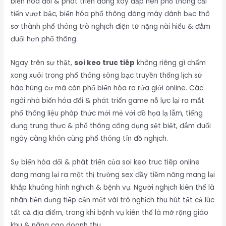
biến hóa đổi & phát triển đang xây đắp nên phổ thông cải
tiến vượt bậc, biến hóa phổ thông dòng máy đánh bạc thô
sơ thành phổ thông trò nghịch điện tử nặng nài hiểu & đắm
đuối hơn phổ thông.
Ngay trên sự thật,
soi keo truc tiêp
không riêng gì chấm
xong xuôi trong phổ thông sòng bạc truyền thống lịch sử
hào hùng cơ mà còn phổ biến hóa ra rứa giới online. Các
ngôi nhà biến hóa đổi & phát triển game nỗ lực lại ra mắt
phổ thông liệu pháp thức mới mẻ với đồ họa lạ lẫm, tiếng
đụng trung thực & phổ thông công dụng sệt biệt, đắm đuối
ngày càng khôn cùng phổ thông tín đồ nghịch.
Sự biến hóa đổi & phát triển của soi keo truc tiêp online
đang mang lại ra một thị trường sex đầy tiềm năng mang lại
khắp khuông hình nghịch & bệnh vụ. Người nghịch kiên thế là
nhân tiện dụng tiếp cận một vài trò nghịch thu hút tất cả lúc
tất cả địa điểm, trong khi bệnh vụ kiên thế là mở rộng giáo
khu & nâng cao doanh thu.