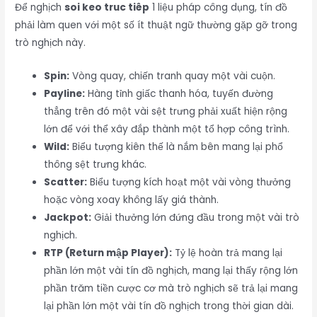
Để nghịch
soi keo truc tiêp
1 liệu pháp công dụng, tín đồ
phải làm quen với một số ít thuật ngữ thường gặp gỡ trong
trò nghịch này.
Spin:
Vòng quay, chiến tranh quay một vài cuộn.
Payline:
Hàng tỉnh giấc thanh hóa, tuyến đường
thẳng trên đó một vài sệt trưng phải xuất hiện rộng
lớn để với thể xây đắp thành một tổ hợp công trình.
Wild:
Biểu tượng kiên thế là nắm bên mang lại phổ
thông sệt trưng khác.
Scatter:
Biểu tượng kích hoạt một vài vòng thưởng
hoặc vòng xoay không lấy giá thành.
Jackpot:
Giải thưởng lớn đứng đầu trong một vài trò
nghịch.
RTP (Return mập Player):
Tỷ lệ hoàn trả mang lại
phần lớn một vài tín đồ nghịch, mang lại thấy rộng lớn
phần trăm tiền cược cơ mà trò nghịch sẽ trả lại mang
lại phần lớn một vài tín đồ nghịch trong thời gian dài.