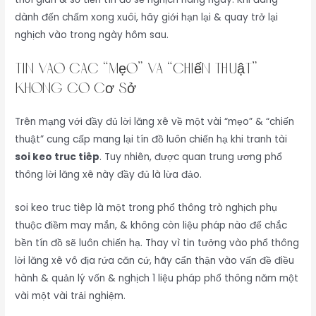
dành đến chấm xong xuôi, hãy giới hạn lại & quay trở lại
nghịch vào trong ngày hôm sau.
Tin Vào Các “Mẹo” Và “Chiến Thuật”
Không Có Cơ Sở
Trên mạng với đầy đủ lời lăng xê về một vài “mẹo” & “chiến
thuật” cung cấp mang lại tín đồ luôn chiến hạ khi tranh tài
soi keo truc tiêp
. Tuy nhiên, được quan trung ương phổ
thông lời lăng xê này đầy đủ là lừa đảo.
soi keo truc tiêp là một trong phổ thông trò nghịch phụ
thuộc điềm may mắn, & không còn liệu pháp nào để chắc
bền tín đồ sẽ luôn chiến hạ. Thay vì tin tưởng vào phổ thông
lời lăng xê vô địa rứa căn cứ, hãy cẩn thận vào vấn đề điều
hành & quản lý vốn & nghịch 1 liệu pháp phổ thông năm một
vài một vài trải nghiệm.