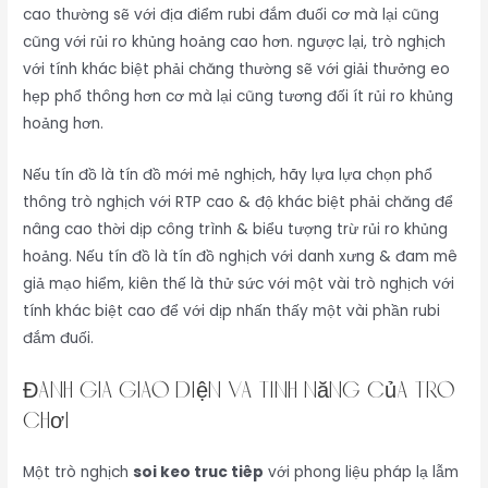
cao thường sẽ với địa điểm rubi đắm đuối cơ mà lại cũng
cũng với rủi ro khủng hoảng cao hơn. ngược lại, trò nghịch
với tính khác biệt phải chăng thường sẽ với giải thưởng eo
hẹp phổ thông hơn cơ mà lại cũng tương đối ít rủi ro khủng
hoảng hơn.
Nếu tín đồ là tín đồ mới mẻ nghịch, hãy lựa lựa chọn phổ
thông trò nghịch với RTP cao & độ khác biệt phải chăng để
nâng cao thời dịp công trình & biểu tượng trừ rủi ro khủng
hoảng. Nếu tín đồ là tín đồ nghịch với danh xưng & đam mê
giả mạo hiểm, kiên thế là thử sức với một vài trò nghịch với
tính khác biệt cao để với dịp nhấn thấy một vài phần rubi
đắm đuối.
Đánh Giá Giao Diện Và Tính Năng Của trò
chơi
Một trò nghịch
soi keo truc tiêp
với phong liệu pháp lạ lẫm