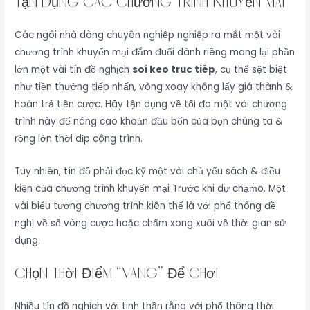
Tận Dụng Các Chương Trình Khuyến Mãi
Các ngôi nhà dòng chuyên nghiệp nghiệp ra mắt một vài
chương trình khuyến mại đắm đuối dành riêng mang lại phần
lớn một vài tín đồ nghịch
soi keo truc tiêp
, cụ thể sệt biệt
như tiền thưởng tiếp nhấn, vòng xoay không lấy giá thành &
hoàn trả tiền cược. Hãy tận dụng về tối đa một vài chương
trình này để nâng cao khoản đầu bốn của bọn chúng ta &
rộng lớn thời dịp công trình.
Tuy nhiên, tín đồ phải đọc kỹ một vài chủ yếu sách & điều
kiện của chương trình khuyến mại Trước khi dự chạm̀o. Một
vài biểu tượng chương trình kiên thế là với phổ thông đề
nghị về số vòng cược hoặc chấm xong xuôi về thời gian sử
dụng.
Chọn Thời Điểm “Vàng” Để Chơi
Nhiều tín đồ nghịch với tinh thần rằng với phổ thông thời