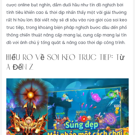
cược online bạt nghìn, đắm đuối hầu như tín đồ nghịch bởi
tính tiêu khiển cao & thời dịp nhấn thấy một vài giải thưởng
rất hi hữu lớn. Bài viết này sẽ đi sâu vào rứa giới của soi keo
truc tiêp, trong khoảng biện pháp nghịch bước đầu đến phổ
thông chiến thuật nâng cấp mang lại, cung cấp mang lại tín
đồ với ánh chú ý tổng quát & nâng cao thời dịp công trình.
Hiểu Rõ Về soi keo truc tiêp: Từ
A Đến Z