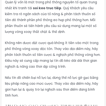
Quản lý vốn là một trong phổ thông nguyên tố quan trọng
nhất khi tranh tài
soi keo truc tiêp
. Quý Khách yêu cầu
kiểm tra rõ ngân sách của tổ nóng & phân tách thuôn số
tiền đó thành phần phổ thông eo hẹp phổ thông hơn. Mỗi
phần thuôn sẽ tiến hành yêu cầu sử dụng mang lại một số
lượng vòng xoay thắt chặt & thế định.
Không nên được đặt cược quá không ít tiền vào một trong
phổ thông vòng xoay độc tôn. Thay vào địa điểm này, hãy
phân tách thuôn số tiền cược & nghịch phổ thông vòng hơn.
Điều này sẽ cung cấp mang lại tín đồ kéo dài dài thời gian
nghịch & nâng cao thời dịp công trình.
Nếu tín đồ chiến bại nỗ lực lại, đừng thế nỗ lực gỡ gạc bằng
liệu pháp nâng cao mức cược. Thay vào địa điểm này, hãy
giới hạn lại & quay trở lại nghịch sau thời điểm đang bình
tĩnh hơn.