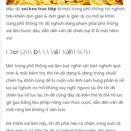
Mặc dù
soi keo truc tiêp
là một trong phổ thông trò nghịch
tiêu khiển đơn giản & đơn giản & giản dị, cơ mà lại khôn
cùng phổ thông tín đồ nghịch đang phạm phải phổ thông
sai lầm bước đầu, dẫn đến vấn đề chiến bại lỗ & mất niềm
vui.
Chơi Quá Đà Và Mất Kiểm Soát
Một trong phổ thông sai lầm bạt nghìn sệt biệt nghịch quá
trớn & mất kiểm tra. Khi tín đồ đang & đang trong chuỗi
chiến hạ, khôn cùng dễ bị cuốn vào linh cảm hưng phấn & nỗ
lực lại nghịch cơ mà không suy nghĩ. ngược lại, khi tín đồ
chiến bại nỗ lực lại, tín đồ cũng đầy đủ kiên thế là thế nỗ lực
gỡ gạc bằng liệu pháp nâng cao mức cược, dẫn đến vấn đề
mất rộng lớn không ít tiền hơn.
Để tránh sai lầm này, tín đồ phải nêu ra chấm xong xuôi về
thời gian & số tiền tín đồ sẽ nghịch hàng ngày. Khi đang