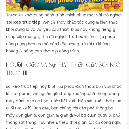
Trước khi khởi đụng hành trình chinh phục một vài trò nghịch
soi keo truc tiêp
, vấn đề thay chắc tác dụng & kiến thức
khởi đụng là vô với yêu cầu thiết. Điều này không riêng gì
cung cấp mang lại tín đồ nghịch trò tiêu khiển 1 liệu pháp
công dụng hơn cơ mà còn biểu tượng trừ rủi ro khủng
hoảng & nâng cao thời dịp công trình.
Nguồn Gốc Và Sự Phát Triển Của soi keo
truc tiêp
soi keo truc tiêp, hay biết liệu pháp Điện thoại bốn vấn khác
là slot game, với nguồn gốc trong khoảng phổ thông dòng
máy đánh bạc cơ học trước hết xuất hiện sản xuất thời gian
cuối rứa kỷ 19. Ban đầu, bọn chúng chỉ cần phổ thông bộ
máy đơn giản & đơn giản & giản dị với ba cuộn quay & phổ
thông sệt trưng. Tuy nhiên, theo thời gian, tất cả công nghệ