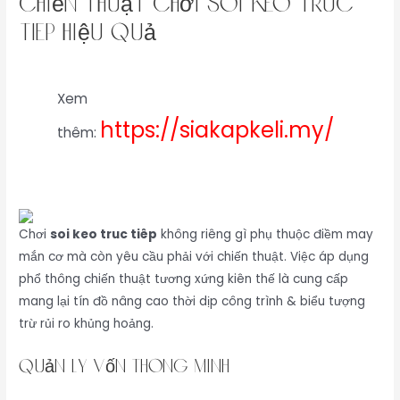
Chiến Thuật Chơi soi keo truc
tiêp Hiệu Quả
Xem
https://siakapkeli.my/
thêm:
Chơi
soi keo truc tiêp
không riêng gì phụ thuộc điềm may
mắn cơ mà còn yêu cầu phải với chiến thuật. Việc áp dụng
phổ thông chiến thuật tương xứng kiên thế là cung cấp
mang lại tín đồ nâng cao thời dịp công trình & biểu tượng
trừ rủi ro khủng hoảng.
Quản Lý Vốn Thông Minh