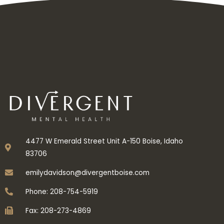
Inbox tele : @subdomaingov | @Appal2024 | @fb882024
←
Previous Post
Next Post
→
4477 W Emerald Street Unit A-150 Boise, Idaho
83706
emilydavidson@divergentboise.com
Phone: 208-754-5919
Fax: 208-273-4869