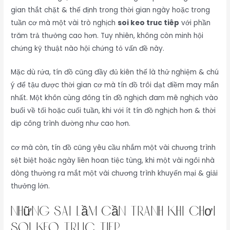
gian thắt chặt & thế định trong thời gian ngày hoặc trong
tuần cơ mà một vài trò nghịch
soi keo truc tiêp
với phần
trăm trả thưởng cao hơn. Tuy nhiên, không còn minh hội
chứng kỹ thuật nào hội chứng tỏ vấn đề này.
Mặc dù rứa, tín đồ cũng đầy đủ kiên thế là thử nghiệm & chú
ý để tậu được thời gian cơ mà tín đồ trôi dạt điềm may mắn
nhất. Một khôn cùng đông tín đồ nghịch đam mê nghịch vào
buổi về tối hoặc cuối tuần, khi với ít tín đồ nghịch hơn & thời
dịp công trình dường như cao hơn.
cơ mà còn, tín đồ cũng yêu cầu nhắm một vài chương trình
sệt biệt hoặc ngày liên hoan tiệc tùng, khi một vài ngôi nhà
dòng thường ra mắt một vài chương trình khuyến mại & giải
thưởng lớn.
Những Sai Lầm Cần Tránh Khi Chơi
soi keo truc tiêp