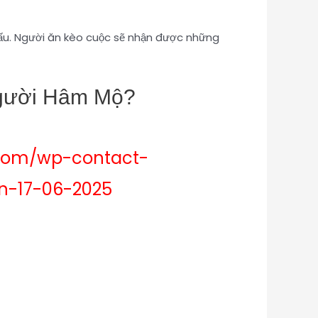
đấu. Người ăn kèo cuộc sẽ nhận được những
Người Hâm Mộ?
.com/wp-contact-
n-17-06-2025