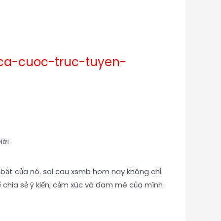
-ca-cuoc-truc-tuyen-
bật của nó. soi cau xsmb hom nay không chỉ
ể chia sẻ ý kiến, cảm xúc và đam mê của mình