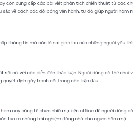
ay còn cung cấp các bài viết phân tích chiến thuật từ các ch
u sắc về cách các đội bóng vận hành, từ đó giúp người hâm mộ
cấp thông tin mà còn là nơi giao lưu của những người yêu th
 sôi nổi với các diễn đàn thảo luận. Người dùng có thể chơi 
g quyết định gây tranh cãi trong các trận đấu.
 hom nay cũng tổ chức nhiều sự kiện offline để người dùng có 
còn tạo ra những trải nghiệm đáng nhớ cho người hâm mộ.