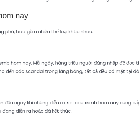
 hom nay
g phú, bao gồm nhiều thể loại khác nhau.
xsmb hom nay. Mỗi ngày, hàng triệu người đăng nhập để đọc ti
ho đến các scandal trong làng bóng, tất cả đều có mặt tại đâ
n đấu ngay khi chúng diễn ra. soi cau xsmb hom nay cung cấp 
 đang diễn ra hoặc đã kết thúc.