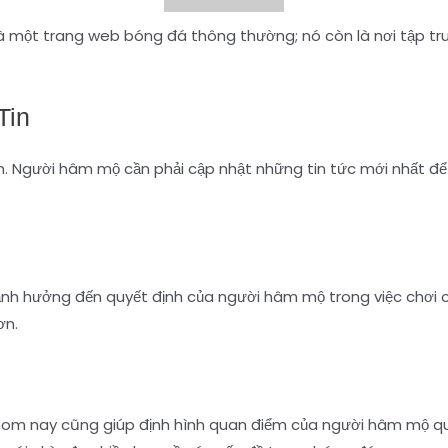
à một trang web bóng đá thông thường; nó còn là nơi tập t
Tin
h. Người hâm mộ cần phải cập nhật những tin tức mới nhất để
nh hưởng đến quyết định của người hâm mộ trong việc chơi c
ơn.
 hom nay cũng giúp định hình quan điểm của người hâm mộ qua