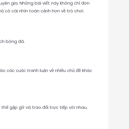
uyên gia. Những bài viết này không chỉ đơn
 có cái nhìn toàn cảnh hơn về trò chơi.
ích bóng đá.
vào các cuộc tranh luận về nhiều chủ đề khác
thể gặp gỡ và trao đổi trực tiếp với nhau.