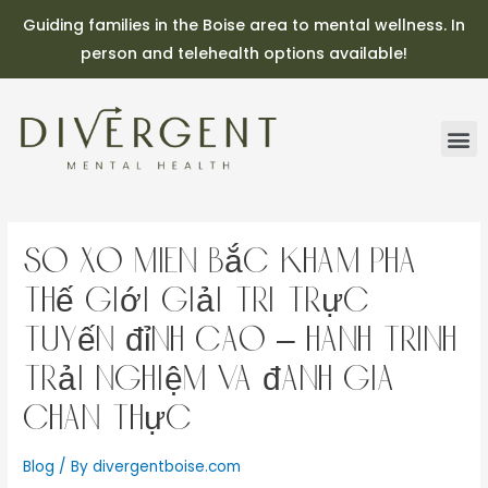
Guiding families in the Boise area to mental wellness. In
person and telehealth options available!
sô xô miên bắc Khám phá
thế giới giải trí trực
tuyến đỉnh cao – Hành trình
trải nghiệm và đánh giá
chân thực
Blog
/ By
divergentboise.com