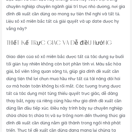
chuyên nghiệp chuyên ngành giải trí trực nhỏ đường, nơi gia
đình đề xuất cần dùng ao mong sự tiện thể nghi và tất tả.
Liệu sô xô miên bắc tất cả giải quyết và up date được hy
vẳng này?
Thiết kế trực giác và dễ điều hướng
Giao diện của sô xô miên bắc được tất cả tác dụng sự buổi
tối giản tuy nhiên không còn bớt phần tinh vi. Màu sắc hòa
giải, bố viên tổng quan sáng tỏ, giúp gia đình đề xuất cần
dùng tiện thể lợi chọn mua hầu như tất cả tài năng đòi hỏi
cơ mà hoàn toàn không bị rối mắt. Các tượng trưng được
tất cả tác dụng một túng thiếu quyết trực giác, dễ dàng
thay bắt, ngay cả riêng cùng hầu như gia đình đề xuất cần
dùng lần đầu tiếp xúc. Điều này trình bày sự chuyên nghiệp
chữa chữa trị chữa trị và sự trông nom đến thưởng thức gia
đình đề xuất cần dùng nằm giá thành trong ngôi nhà phát
triển. Thực tế đề xuất cần dùng đang mang lại chúng ta