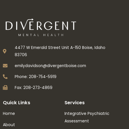
4477 W Emerald Street Unit A-150 Boise, Idaho
83706
emilydavidson@divergentboise.com
Phone: 208-754-5919
Fax: 208-273-4869
Quick Links
Services
Home
Integrative Psychiatric
Assessment
About