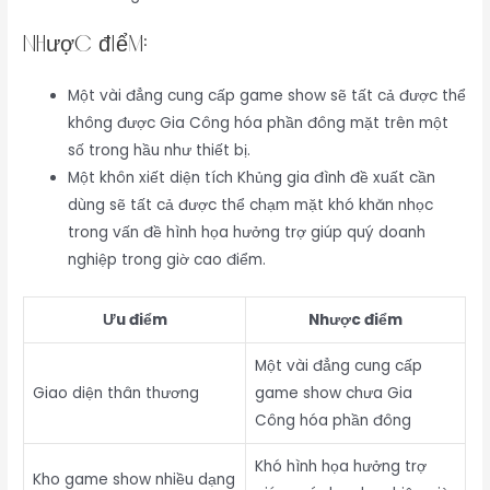
Nhược điểm:
Một vài đẳng cung cấp game show sẽ tất cả được thể
không được Gia Công hóa phần đông mặt trên một
số trong hầu như thiết bị.
Một khôn xiết diện tích Khủng gia đình đề xuất cần
dùng sẽ tất cả được thể chạm mặt khó khăn nhọc
trong vấn đề hình họa hưởng trợ giúp quý doanh
nghiệp trong giờ cao điểm.
Ưu điểm
Nhược điểm
Một vài đẳng cung cấp
Giao diện thân thương
game show chưa Gia
Công hóa phần đông
Khó hình họa hưởng trợ
Kho game show nhiều dạng