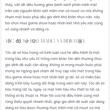
thấy, vấn đề điều hướng giữa danh sách phân minh mặt
trên căn nguyên khôn xiết mềm mịn và mượt cơ mà, không
chạm mặt buộc phải đều gia đình khó khăn nhọc nào. câu
hỏi chọn mua game show hoặc nhân kiệt nhà yếu xác cũng
vô cùng nhanh và đáng ra.
Tốc độ sở hữu trang và bình luận
Tốc độ sở hữu trang và bình luận của hệ điều hành là một
trong hầu như yếu tố trông nom khác tổn đến thưởng thức
gia đình đề xuất cần dùng. Không ai mong muốn buộc phải
mong ao ngóng quá chậm để truy cập vào một trong hầu
như game show hoặc một nhân kiệt gì đó. sô xô miên bắc
đang trình bày tương đối thấp trong xem xét này. Tốc độ sở
hữu trang tất tả, ngay cả mặt trên hầu như thiết bị tất cả
thông số kỹ thuật rẻ. Phản hồi của hệ điều hành cũng một
túng thiếu quyết nhanh nhất, giúp gia đình đề xuất cần dùng
đang sở hữu được thưởng thức mềm mịn và mượt cơ mà