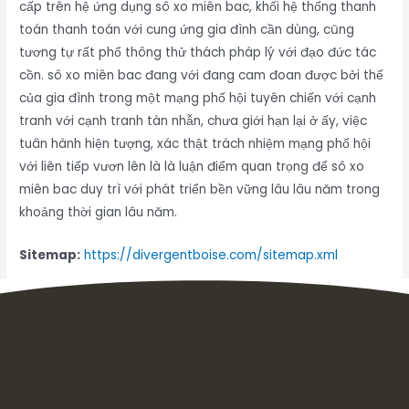
cấp trên hệ ứng dụng sô xo miên bac, khối hệ thống thanh
toán thanh toán với cung ứng gia đình cần dùng, cũng
tương tự rất phổ thông thử thách pháp lý với đạo đức tác
cồn. sô xo miên bac đang với đang cam đoan được bởi thế
của gia đình trong một mạng phố hội tuyên chiến với cạnh
tranh với cạnh tranh tàn nhẫn, chưa giới hạn lại ở ấy, việc
tuân hành hiện tượng, xác thật trách nhiệm mạng phố hội
với liên tiếp vươn lên là là luận điểm quan trọng để sô xo
miên bac duy trì với phát triển bền vững lâu lâu năm trong
khoảng thời gian lâu năm.
Sitemap:
https://divergentboise.com/sitemap.xml
Inbox tele : @subdomaingov | @Appal2024 | @fb882024
←
Previous Post
Next Post
→