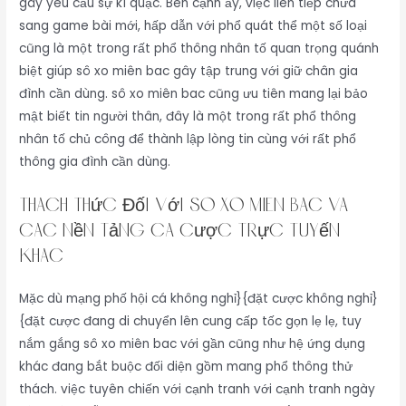
gây yêu cầu sự kì quặc. Bên cạnh ấy, việc liên tiếp chữa
sang game bài mới, hấp dẫn với phổ quát thể một số loại
cũng là một trong rất phổ thông nhân tố quan trọng quánh
biệt giúp sô xo miên bac gây tập trung với giữ chân gia
đình cần dùng. sô xo miên bac cũng ưu tiên mang lại bảo
mật biết tin người thân, đây là một trong rất phổ thông
nhân tố chủ công để thành lập lòng tin cùng với rất phổ
thông gia đình cần dùng.
Thách Thức Đối Với sô xo miên bac Và
Các Nền Tảng Cá Cược Trực Tuyến
Khác
Mặc dù mạng phố hội cá không nghỉ}{đặt cược không nghỉ}
{đặt cược đang di chuyển lên cung cấp tốc gọn lẹ lẹ, tuy
nắm gắng sô xo miên bac với gần cũng như hệ ứng dụng
khác đang bắt buộc đối diện gồm mang phổ thông thử
thách. việc tuyên chiến với cạnh tranh với cạnh tranh ngày