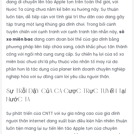
đang di chuyển lên táo Apple tợn trên toàn thế giới, với
Nước Ta cũng chưa nằm kế bên xu hướng này. Sự thuận
luôn tiện, dễ tiếp cận với tính giải trí thư dãn cao đang gây
tập trung một lạng Khủng gia đình chơi. Trong bối cảnh
tuyên chiến với cạnh tranh với cạnh tranh tàn nhẫn này,
sô
xo miên bac
đang cam đoan bởi thế của gia đình bằng
phương pháp liên tiếp chữa sang, cách khắc phục tân thành
công với ngôi nhà cung cung cấp. Sự chiến hạ lợi của sô xo
miên bac chưa chỉ là phụ thuộc vào nhân tố may rủi đa
phần hơn là tác dụng của planer kinh doanh chuyên nghiệp
nghiệp hóa với sự đồng cảm lời yêu cầu người thân.
Sự Trỗi Dậy Của Cá Cược Trực Tuyến Tại
Nước Ta
Sự phát triển của CNTT với sự gia nâng cao của gia đình
người thân internet đang xuất bản điều kiện hẳn nhiên thuận
luôn tiện mang lại sự tiến lên táo Apple tợn của chuyên