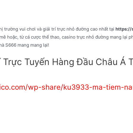
 trường vui chơi và giải trí trực nhỏ đường cao nhất tại
https:/
mê hoặc, từ cá cược thể thao, casino trực nhỏ đường mang lại ph
mà S666 mang mang lại!
rí Trực Tuyến Hàng Đầu Châu Á 
ico.com/wp-share/ku3933-ma-tiem-na