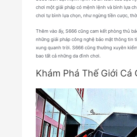
chơi một giải pháp có mệnh lệnh và bình lựa ch
chơi tự bình lựa chọn, như ngừng tiền cược, thời
Thêm vào ấy, S666 cũng cam kết phòng thủ báo
những giải pháp công nghệ bảo mật thông tin t
xung quanh trời. S666 cũng thường xuyên kiểm 
bao tất cả những da đình chơi.
Khám Phá Thế Giới Cá