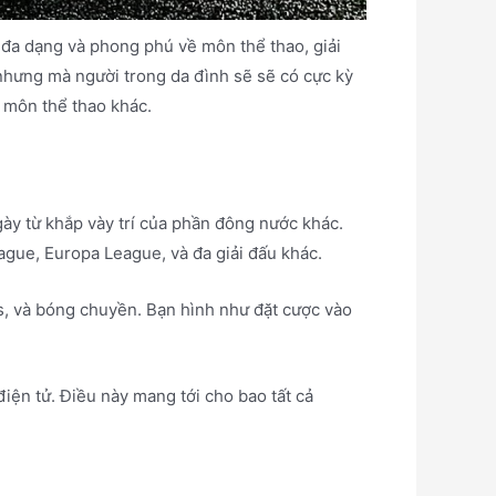
ự đa dạng và phong phú về môn thể thao, giải
 nhưng mà người trong da đình sẽ sẽ có cực kỳ
 môn thể thao khác.
ày từ khắp vày trí của phần đông nước khác.
gue, Europa League, và đa giải đấu khác.
, và bóng chuyền. Bạn hình như đặt cược vào
iện tử. Điều này mang tới cho bao tất cả