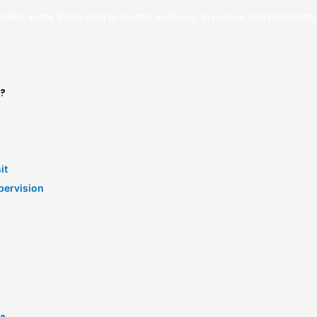
milies in the Boise area to mental wellness. In person and telehealth 
?
it
pervision