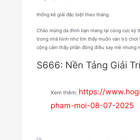
thống kê giải đặc biệt theo tháng
Chào mừng da đình bạn mang lại cùng cực kỳ thị
trong nhà hình như tìm thấy muôn vàn trò chơi 
cộng cảm thấy phần đông điều say mê nhưng 
S666: Nền Tảng Giải T
https://www.hog
Xem thêm:
pham-moi-08-07-2025