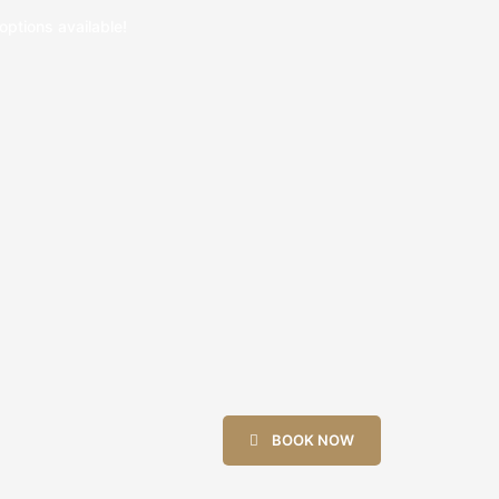
options available!
BOOK NOW