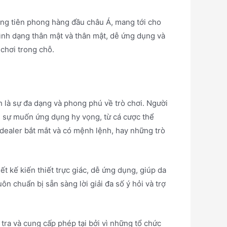
ường tiên phong hàng đầu châu Á, mang tới cho
hình dạng thân mật và thân mật, dễ ứng dụng và
chơi trong chỗ.
h là sự đa dạng và phong phú về trò chơi. Người
ẵn sự muốn ứng dụng hy vọng, từ cá cược thể
dealer bắt mắt và có mệnh lệnh, hay những trò
t kế kiến thiết trực giác, dễ ứng dụng, giúp da
n chuẩn bị sẵn sàng lời giải đa số ý hỏi và trợ
tra và cung cấp phép tại bởi vì những tổ chức