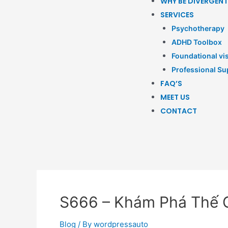
WHY BE DIVERGENT
SERVICES
Psychotherapy
ADHD Toolbox
Foundational vis
Professional Su
FAQ’S
MEET US
CONTACT
S666 – Khám Phá Thế Gi
Blog
/ By
wordpressauto