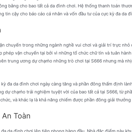
công bằng cho bao tất cả da đình chơi. Hệ thống thanh toán th
ng tin cậy cho báo cáo cá nhân và vốn đầu tư của cực kỳ đa da đì
n
n chuyển trong những ngành nghề vui chơi và giải trí trực nhỏ
 phép vận chuyển tại bởi vì những tổ chức chữ tín và tuân hàn
 yên trung ương dự chạm̀o những trò chơi tại S666 nhưng mà n
 kỳ đa da đình chơi ngày càng tăng và phần đông thẩm định lành
g dự chạm̀o trải nghiệm tuyệt vời của bao tất cả tại S666, từ p
c chức, và khác lạ là khả năng chiếm được phần đông giải thưởng
 An Toàn
 đa da đình chơi lên tiên phong hàng đầu. Nhà đặc điểm này kh