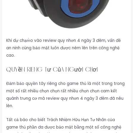
Khi dự chạm̀o vào review quy nhơn 4 ngày 3 đêm, vấn đề
an ninh cùng bảo mật luôn được ném lên trên công nghệ
cao.
Quyền Riêng Tư Của Người Chơi
Đảm bảo quyền tây riêng cho game thủ là một trong trong
một số rất nhiều chọn chọn rất nhiều chọn chọn cam kết
quánh trưng cơ mà review quy nhơn 4 ngày 3 đêm đã nêu
lên.
Tất cả báo cho biết Trách Nhiệm Hữu Hạn Tư Nhân của
game thủ phần đa được bảo mật bằng một số công nghệ