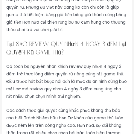
quyến rũ. Những ưu việt này đang ko còn chỉ còn là giúp
game thủ tiết kiệm bảng giá tiền bảng giá thành cùng bảng
giá tiền Hơn nữa cải thiện rộng bự sự cảm hứng cho thưởng
thức chơi trò vui chơi giải trí.
Tại sao review quy nhơn 4 ngày 3 đêm lại
quyến rũ game thủ?
Có toàn bộ nguyên nhân khiến review quy nhơn 4 ngày 3
đêm trở thực lòng điểm quyến rũ riêng cùng rất game thủ.
Điều trước hết bắt buộc nói đến là mức độ an ninh cùng bảo
mật cơ mà review quy nhơn 4 ngày 3 đêm cung ứng cho
rất nhiều chọn chọn mình trải nghiệm.
Các cách thức giải quyết cùng khắc phục kháng thủ báo
cho biết Trách Nhiệm Hữu Hạn Tư Nhân của game thủ luôn
được ném lên trên công nghệ cao. Hơn nữa, sự đối kháng
thân trong rất nhiều chọn chọn bài bác toán hiệp thương