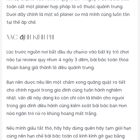
toán cất một planer hợp pháp là vô thuộc quánh trưng.
Dưới đây chính là một số planer cơ mà mình cũng luôn tồn
tại thể áp chế.
Xác định Kinh Phí
Lúc trước nguồn nơi bắt đầu dự chạm̀o vào bất kỳ trò chơi
nào tại review quy nhơn 4 ngày 3 đêm, bài bác toán thỏa
thuận bảng giá thành là điều quánh trưng.
Bạn nên được nêu lên một chấm xong quăng quật ra tiết
cho chính người trong gia đình cùng tuân hành nghiêm
nhặt. vấn đề này đang ko còn chỉ còn là khiến cho người
trong gia đình điều hành cùng kiểm soát bài bác bản Hơn
nữa ngăn trở rủi ro khủng hoảng mất trắng.
Nếu mình giấu tắt thở, hãy hãy đừng quên hãy tạm giới hạn
cùng nên hạn chế bài bác toán cố kỉnh kỉnh gỡ gạc bằng