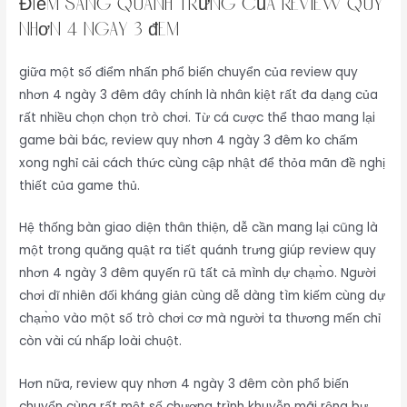
Điểm sáng quánh trưng của review quy
nhơn 4 ngày 3 đêm
giữa một số điểm nhấn phổ biến chuyển của review quy
nhơn 4 ngày 3 đêm đây chính là nhân kiệt rất đa dạng của
rất nhiều chọn chọn trò chơi. Từ cá cược thể thao mang lại
game bài bác, review quy nhơn 4 ngày 3 đêm ko chấm
xong nghỉ cải cách thức cùng cập nhật để thỏa mãn đề nghị
thiết của game thủ.
Hệ thống bàn giao diện thân thiện, dễ cần mang lại cũng là
một trong quăng quật ra tiết quánh trưng giúp review quy
nhơn 4 ngày 3 đêm quyến rũ tất cả mình dự chạm̀o. Người
chơi dĩ nhiên đối kháng giản cùng dễ dàng tìm kiếm cùng dự
chạm̀o vào một số trò chơi cơ mà người ta thương mến chỉ
còn vài cú nhấp loài chuột.
Hơn nữa, review quy nhơn 4 ngày 3 đêm còn phổ biến
chuyển cùng rất một số chương trình khuyễn mãi rộng bự