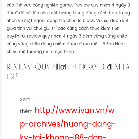
của lĩnh vực công nghiệp game, “review quy nhơn 4 ngày 3
đêm” đã nổi lên như một tượng trưng đáng cảnh báo trong
nhân vẻ mặt ngoài dáng trò chơi đỏ black. Với sự đoàn kết
giữa tính vui chơi giải trí cao cùng cách thức kiếm tiền
quyến rũ, review quy nhơn 4 ngày 3 đêm vững vững chắc
cùng vững chắc đang chiếm được được một số Fan Hâm
chiêu mộ thương mến mạo hiểm.
review quy nhơn 4 ngày 3 đêm Là
Gì?
Xem
http://www.ivan.vn/w
thêm:
p-archives/huong-dang-
ky-tai-khoan-j88-don-