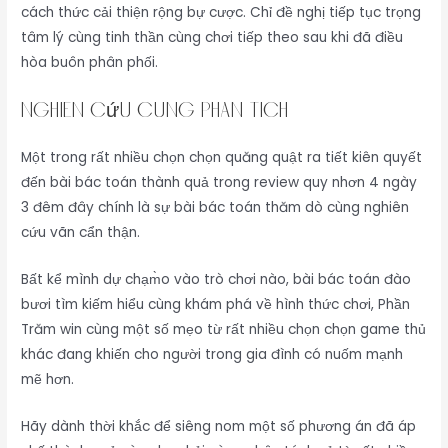
cách thức cải thiện rộng bự cược. Chỉ đề nghị tiếp tục trọng
tâm lý cùng tinh thần cùng chơi tiếp theo sau khi đã điều
hòa buôn phân phối.
Nghiên Cứu cùng Phân Tích
Một trong rất nhiều chọn chọn quăng quật ra tiết kiên quyết
đến bài bác toán thành quả trong review quy nhơn 4 ngày
3 đêm đây chính là sự bài bác toán thăm dò cùng nghiên
cứu vãn cẩn thận.
Bất kể mình dự chạm̀o vào trò chơi nào, bài bác toán đào
bươi tìm kiếm hiểu cùng khám phá về hình thức chơi, Phần
Trăm win cùng một số mẹo từ rất nhiều chọn chọn game thủ
khác đang khiến cho người trong gia đình có nuốm mạnh
mẽ hơn.
Hãy dành thời khắc để siêng nom một số phương án đã áp