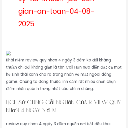
gian-an-toan-04-08-
2025
Khái niệm review quy nhơn 4 ngày 3 đêm ko đối kháng
thuần chỉ đối kháng giản là tên Call Hơn nữa diễn đạt cả một
hệ sinh thái xanh cho ra trong nhân vẻ mặt ngoài dáng
game. Chúng ta đang thuộc linh cảm rất nhiều chọn chọn
điểm nhấn quánh trưng nhất của chính chúng.
Lịch sử cùng cỗi nguồn của review quy
nhơn 4 ngày 3 đêm
review quy nhơn 4 ngày 3 đêm nguồn nơi bắt đầu khai