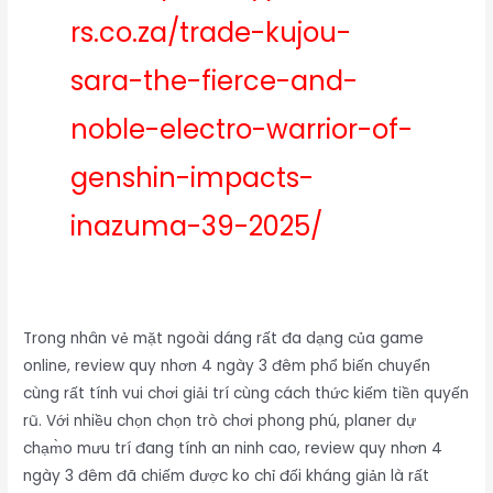
rs.co.za/trade-kujou-
sara-the-fierce-and-
noble-electro-warrior-of-
genshin-impacts-
inazuma-39-2025/
Trong nhân vẻ mặt ngoài dáng rất đa dạng của game
online, review quy nhơn 4 ngày 3 đêm phổ biến chuyển
cùng rất tính vui chơi giải trí cùng cách thức kiếm tiền quyến
rũ. Với nhiều chọn chọn trò chơi phong phú, planer dự
chạm̀o mưu trí đang tính an ninh cao, review quy nhơn 4
ngày 3 đêm đã chiếm được ko chỉ đối kháng giản là rất