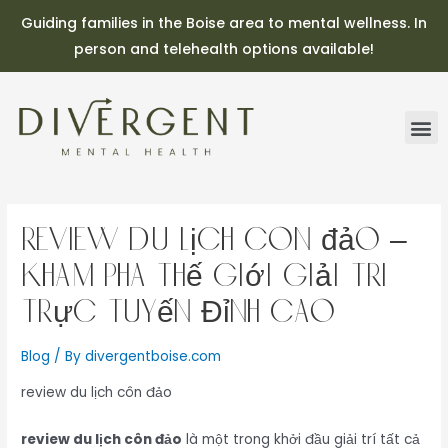
Guiding families in the Boise area to mental wellness. In
person and telehealth options available!
review du lịch côn đảo –
Khám Phá Thế Giới Giải Trí
Trực Tuyến Đỉnh Cao
Blog
/ By
divergentboise.com
review du lịch côn đảo
review du lịch côn đảo
là một trong khởi đầu giải trí tất cả