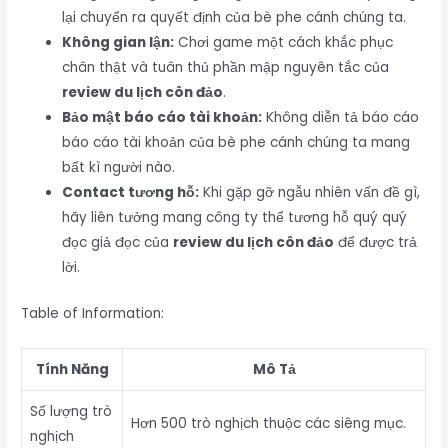
lại chuyển ra quyết định của bè phe cánh chúng ta.
Không gian lận:
Chơi game một cách khắc phục
chân thật và tuân thủ phần mập nguyên tắc của
review du lịch côn đảo
.
Bảo mật báo cáo tài khoản:
Không diễn tả báo cáo
báo cáo tài khoản của bè phe cánh chúng ta mang
bất kì người nào.
Contact tương hỗ:
Khi gặp gỡ ngẫu nhiên vấn đề gì,
hãy liên tưởng mang công ty thể tương hỗ quý quý
đọc giả đọc của
review du lịch côn đảo
để được trả
lời.
Table of Information:
Tính Năng
Mô Tả
Số lượng trò
Hơn 500 trò nghịch thuộc các siêng mục.
nghịch