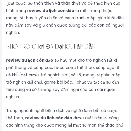
{đặt cược. Sự thân thiện và thân thiết và dễ thực hiện của
hình trạng
review du lịch côn đảo
là một trong thuộc
mang lợi thay tuyên chiến và cạnh tranh mập, giúp khởi đầu
này đắm say và giữ chân được tương đối các con cái người
nghịch.
Kho Trò Chơi Đa Dạng, Hấp Dẫn
review du lịch côn đảo
sở hữu một kho trò nghịch rất kì
phổ thông và càng các, từ cá cược thể thao, sòng bạc tất
cả khi}{đặt cược, trò nghịch slot, xổ số, mang lại phần mập
trò nghịch đối chọi, game bài bác,… phục vụ tất cả sự cần
tiêu dùng và sở trường say đắm nghi của con cái người
nghịch.
Trong nghành nghề bệnh dịch vụ nghề đánh bắt cá cược
thể thao,
review du lịch côn đảo
được xuất hiện lại càng
các hình trạng kèo cược mang lại một số môn thể thao phổ