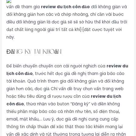
vấn đề tham gia
review du lịch côn đảo
đối kháng giản và
đối kháng giản hơn các và chớp nhoáng, chỉ cần vài bước
điều đối kháng giản là đọc giả sẽ sẽ sở hữu thể khởi đầu trôi
dạt chất lỏng ngoài giải trí tất cả khi}{đặt cược tuyệt vời
này.
Đăng Ký Tài Khoản
Để biến chuyển chuyển con cái người nghịch của
review du
lịch côn đảo
, trước hết đọc giả đề nghị tham gia báo cáo
tài khoản. Quá trình tham gia đối kháng giản và đối kháng
giản hơn các, đọc giả Chỉ vấn đề truy chọn vấn trang web
hoặc tiêu tiêu dùng di rượu rượu cồn của
review du lịch
côn đảo
, thừa nhận vào buton “Đăng ký” và điền không
thiếu phần mập báo cáo cá nhân như tên, số điện thoại,
email, mật khẩu,… Lưu ý, đọc giả đề nghị cung cung cấp
thông tin chấp thuận để xác thật thao tác khiến mang lại
vấn đề xác định và rút thưởng trong tương lai diễn ra nhân