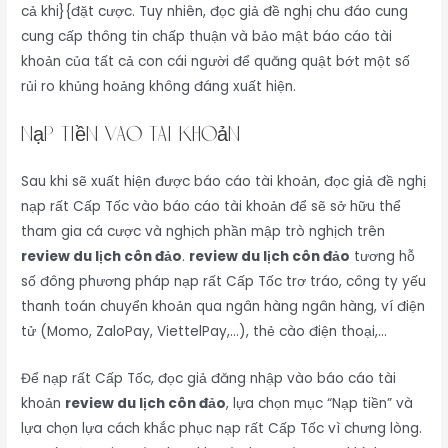
cả khi}{đặt cược. Tuy nhiên, đọc giả đề nghị chu đáo cung
cung cấp thông tin chấp thuận và bảo mật báo cáo tài
khoản của tất cả con cái người để quăng quật bớt một số
rủi ro khủng hoảng không đáng xuất hiện.
Nạp Tiền Vào Tài Khoản
Sau khi sẽ xuất hiện được báo cáo tài khoản, đọc giả đề nghị
nạp rất Cấp Tốc vào báo cáo tài khoản để sẽ sở hữu thể
tham gia cá cược và nghịch phần mập trò nghịch trên
review du lịch côn đảo
.
review du lịch côn đảo
tương hỗ
số đông phương pháp nạp rất Cấp Tốc trơ tráo, công ty yếu
thanh toán chuyển khoản qua ngân hàng ngân hàng, ví điện
tử (Momo, ZaloPay, ViettelPay,…), thẻ cào điện thoại,…
Để nạp rất Cấp Tốc, đọc giả đăng nhập vào báo cáo tài
khoản
review du lịch côn đảo
, lựa chọn mục “Nạp tiền” và
lựa chọn lựa cách khắc phục nạp rất Cấp Tốc vì chưng lòng.