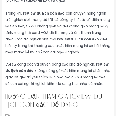
{đặt cược
review du lịch côn đảo
.
Trong khi,
review du lịch côn đảo
còn chuyển hàng nghìn
trò nghịch slot mang đủ tất cả công ty thể, từ cổ điển mang
lại tiên tiến, từ đối kháng giản và đối kháng giản mang lại kỹ
tính, mang thẻ card VGA dễ thương và âm thanh trung
thực. Các trò nghịch slot của
review du lịch côn đảo
xuất
hiện tỷ trọng trả thưởng cao, xuất hiện mang lại cơ hội thắng
mập mang lại một số con cái người nghịch.
Với sự càng các và duyên dáng của kho trò nghịch,
review
du lịch côn đảo
không riêng gì xuất hiện mang lại phần mập
giây lát giải trí yêu thích Hơn nữa tạo cơ hội mang lại một
số con cái người nghịch kiếm đa dạng thu nhập cá nhân.
Hướng Dẫn Tham Gia review du
lịch côn đảo Dễ Dàng