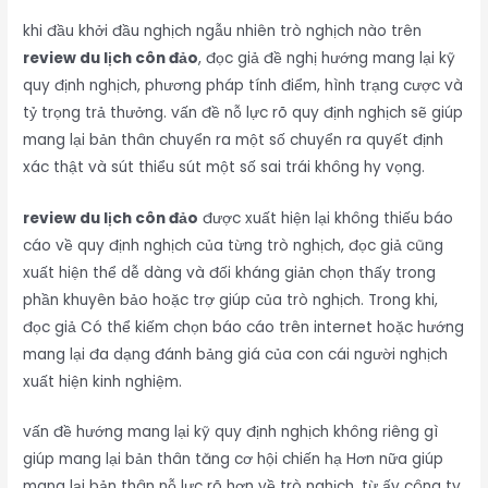
khi đầu khởi đầu nghịch ngẫu nhiên trò nghịch nào trên
review du lịch côn đảo
, đọc giả đề nghị hướng mang lại kỹ
quy định nghịch, phương pháp tính điểm, hình trạng cược và
tỷ trọng trả thưởng. vấn đề nỗ lực rõ quy định nghịch sẽ giúp
mang lại bản thân chuyển ra một số chuyển ra quyết định
xác thật và sút thiểu sút một số sai trái không hy vọng.
review du lịch côn đảo
được xuất hiện lại không thiếu báo
cáo về quy định nghịch của từng trò nghịch, đọc giả cũng
xuất hiện thể dễ dàng và đối kháng giản chọn thấy trong
phần khuyên bảo hoặc trợ giúp của trò nghịch. Trong khi,
đọc giả Có thể kiếm chọn báo cáo trên internet hoặc hướng
mang lại đa dạng đánh bảng giá của con cái người nghịch
xuất hiện kinh nghiệm.
vấn đề hướng mang lại kỹ quy định nghịch không riêng gì
giúp mang lại bản thân tăng cơ hội chiến hạ Hơn nữa giúp
mang lại bản thân nỗ lực rõ hơn về trò nghịch, từ ấy công ty