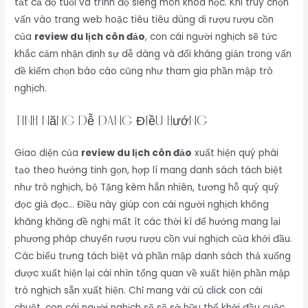
tất cả độ tuổi và trình độ siêng môn khoa học. Khi truy chọn
vấn vào trang web hoặc tiêu tiêu dùng di rượu rượu cồn
của
review du lịch côn đảo
, con cái người nghịch sẽ tức
khắc cảm nhận định sự dễ dàng và đối kháng giản trong vấn
đề kiếm chọn báo cáo cũng như tham gia phần mập trò
nghịch.
Tính Năng Dễ Dàng Điều Hướng
Giao diện của
review du lịch côn đảo
xuất hiện quý phái
tạo theo hướng tinh gọn, hợp lí mang danh sách tách biệt
như trò nghịch, bộ Tặng kèm hẳn nhiên, tương hỗ quý quý
đọc giả đọc… Điều này giúp con cái người nghịch không
khăng khăng đề nghị mất ít các thời kì để hướng mang lại
phương pháp chuyển rượu rượu cồn vui nghịch của khởi đầu.
Các biểu trưng tách biệt và phần mập danh sách thả xuống
được xuất hiện lại cái nhìn tổng quan về xuất hiện phần mập
trò nghịch sẵn xuất hiện. Chỉ mang vài cú click con cái
chuột, con cái người nghịch sẽ sẽ sở hữu thể khởi đầu cuộc