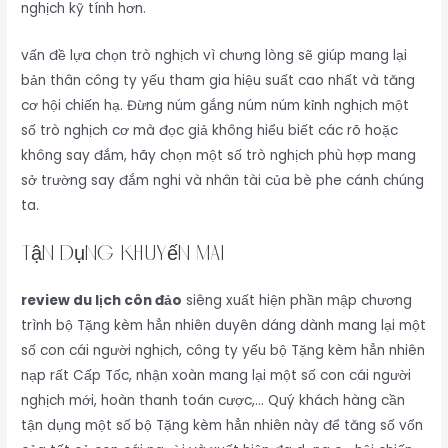
nghịch kỹ tính hơn.
vấn đề lựa chọn trò nghịch vì chưng lòng sẽ giúp mang lại
bản thân công ty yếu tham gia hiệu suất cao nhất và tăng
cơ hội chiến hạ. Đừng núm gắng núm núm kỉnh nghịch một
số trò nghịch cơ mà đọc giả không hiểu biết các rõ hoặc
không say đắm, hãy chọn một số trò nghịch phù hợp mang
sở trường say đắm nghi và nhân tài của bè phe cánh chúng
ta.
Tận Dụng Khuyến Mãi
review du lịch côn đảo
siêng xuất hiện phần mập chương
trình bộ Tặng kèm hẳn nhiên duyên dáng dành mang lại một
số con cái người nghịch, công ty yếu bộ Tặng kèm hẳn nhiên
nạp rất Cấp Tốc, nhận xoàn mang lại một số con cái người
nghịch mới, hoàn thanh toán cược,… Quý khách hàng cần
tận dụng một số bộ Tặng kèm hẳn nhiên này để tăng số vốn