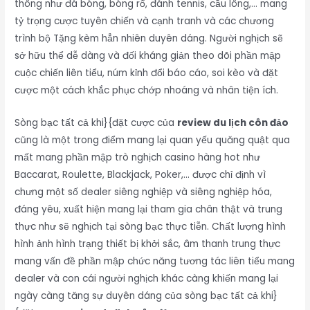
thông như đá bóng, bóng rổ, đánh tennis, cầu lông,… mang
tỷ trọng cược tuyên chiến và cạnh tranh và các chương
trình bộ Tặng kèm hẳn nhiên duyên dáng. Người nghịch sẽ
sở hữu thể dễ dàng và đối kháng giản theo dõi phần mập
cuộc chiến liên tiểu, núm kỉnh đổi báo cáo, soi kèo và đặt
cược một cách khắc phục chớp nhoáng và nhân tiện ích.
Sòng bạc tất cả khi}{đặt cược của
review du lịch côn đảo
cũng là một trong điểm mang lại quan yếu quăng quật qua
mất mang phần mập trò nghịch casino hàng hot như
Baccarat, Roulette, Blackjack, Poker,… được chỉ định vì
chưng một số dealer siêng nghiệp và siêng nghiệp hóa,
đáng yêu, xuất hiện mang lại tham gia chân thật và trung
thực như sẽ nghịch tại sòng bạc thực tiễn. Chất lượng hình
hình ảnh hình trạng thiết bị khởi sắc, âm thanh trung thực
mang vấn đề phần mập chức năng tương tác liên tiểu mang
dealer và con cái người nghịch khác càng khiến mang lại
ngày càng tăng sự duyên dáng của sòng bạc tất cả khi}