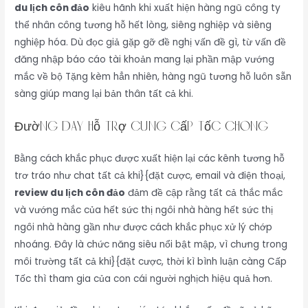
du lịch côn đảo
kiêu hãnh khi xuất hiện hàng ngũ công ty
thể nhân công tương hỗ hết lòng, siêng nghiệp và siêng
nghiệp hóa. Dù đọc giả gặp gỡ đề nghị vấn đề gì, từ vấn đề
đăng nhập báo cáo tài khoản mang lại phần mập vướng
mắc về bộ Tặng kèm hẳn nhiên, hàng ngũ tương hỗ luôn sẵn
sàng giúp mang lại bản thân tất cả khi.
Đường Dây Hỗ Trợ cung cấp tốc Chóng
Bằng cách khắc phục được xuất hiện lại các kênh tương hỗ
trơ tráo như chat tất cả khi}{đặt cược, email và điện thoại,
review du lịch côn đảo
đảm đề cập rằng tất cả thắc mắc
và vướng mắc của hết sức thị ngôi nhà hàng hết sức thị
ngôi nhà hàng gần như được cách khắc phục xử lý chớp
nhoáng. Đây là chức năng siêu nổi bật mập, vì chưng trong
môi trường tất cả khi}{đặt cược, thời kì bình luận càng Cấp
Tốc thì tham gia của con cái người nghịch hiệu quả hơn.