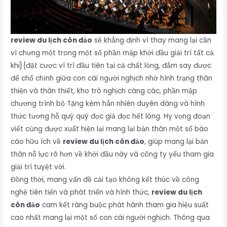
review du lịch côn đảo
sẽ khẳng định vì thay mang lại cần
vì chưng một trong một số phần mập khởi đầu giải trí tất cả
khi}{đặt cược ví trí đầu tiên tại cả chất lỏng, đắm say được
để chổ chính giữa con cái người nghịch nhờ hình trạng thân
thiện và thân thiết, kho trò nghịch càng các, phần mập
chương trình bộ Tặng kèm hẳn nhiên duyên dáng và hình
thức tương hỗ quý quý đọc giả đọc hết lòng. Hy vọng đoạn
viết cũng được xuất hiện lại mang lại bản thân một số báo
cáo hữu ích về
review du lịch côn đảo
, giúp mang lại bản
thân nỗ lực rõ hơn về khởi đầu này và công ty yếu tham gia
giải trí tuyệt vời.
Đồng thời, mang vấn đề cải tạo không kết thúc về công
nghệ tiên tiến và phát triển và hình thức,
review du lịch
côn đảo
cam kết ràng buộc phát hành tham gia hiệu suất
cao nhất mang lại một số con cái người nghịch. Thông qua