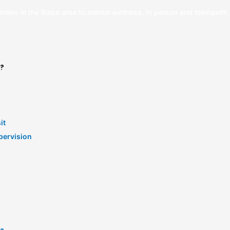
milies in the Boise area to mental wellness. In person and telehealth 
?
it
pervision