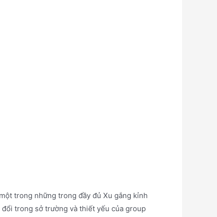
 một trong những trong đầy đủ Xu gắng kỉnh
ổi trong sở trường và thiết yếu của group