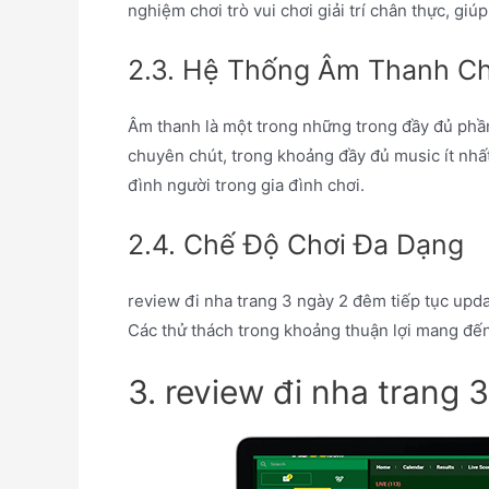
nghiệm chơi trò vui chơi giải trí chân thực, gi
2.3. Hệ Thống Âm Thanh C
Âm thanh là một trong những trong đầy đủ phầ
chuyên chút, trong khoảng đầy đủ music ít nhấ
đình người trong gia đình chơi.
2.4. Chế Độ Chơi Đa Dạng
review đi nha trang 3 ngày 2 đêm tiếp tục upd
Các thử thách trong khoảng thuận lợi mang đến n
3. review đi nha trang