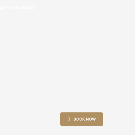
options available!
BOOK NOW