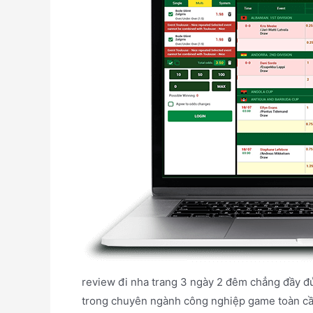
review đi nha trang 3 ngày 2 đêm chẳng đầy đủ
trong chuyên ngành công nghiệp game toàn cầu