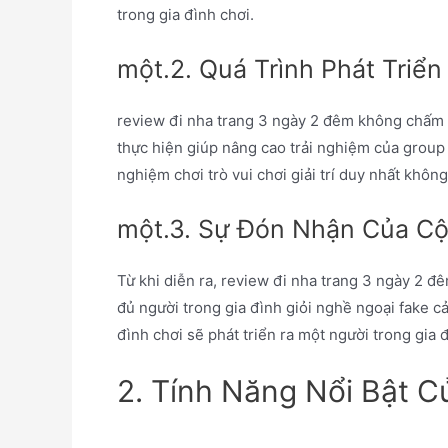
trong gia đình chơi.
một.2. Quá Trình Phát Triển
review đi nha trang 3 ngày 2 đêm không chấm 
thực hiện giúp nâng cao trải nghiệm của group 
nghiệm chơi trò vui chơi giải trí duy nhất không
một.3. Sự Đón Nhận Của C
Từ khi diễn ra, review đi nha trang 3 ngày 2 
đủ người trong gia đình giỏi nghề ngoại fake cả 
đình chơi sẽ phát triển ra một người trong gia
2. Tính Năng Nổi Bật C