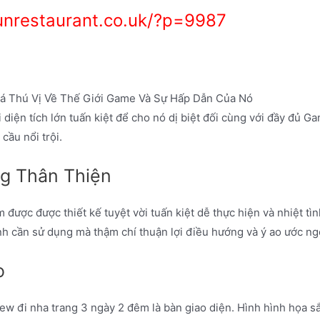
unrestaurant.co.uk/?p=9987
 diện tích lớn tuấn kiệt để cho nó dị biệt đối cùng với đầy đủ
cầu nổi trội.
ng Thân Thiện
được được thiết kế tuyệt vời tuấn kiệt dễ thực hiện và nhiệt tì
đình cần sử dụng mà thậm chí thuận lợi điều hướng và ý ao ước 
o
iew đi nha trang 3 ngày 2 đêm là bàn giao diện. Hình hình họa sắ