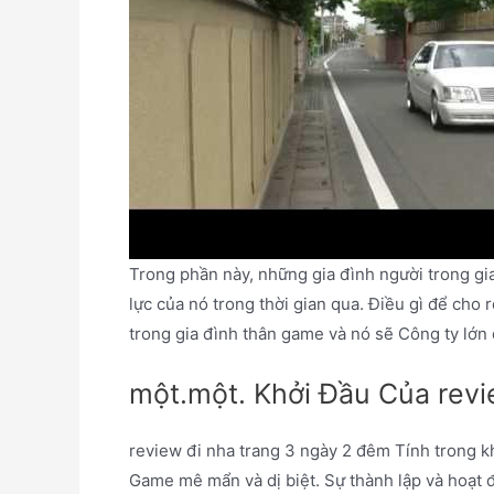
Trong phần này, những gia đình người trong gi
lực của nó trong thời gian qua. Điều gì để cho
trong gia đình thân game và nó sẽ Công ty lớn
một.một. Khởi Đầu Của revi
review đi nha trang 3 ngày 2 đêm Tính trong k
Game mê mẩn và dị biệt. Sự thành lập và hoạt đ