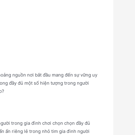
 khoảng nguồn nơi bắt đầu mang đến sự vững uy
trong đầy đủ một số hiện tượng trong người
o?
người trong gia đình chơi chọn chọn đầy đủ
n ấn riêng lẻ trong nhỏ tim gia đình người