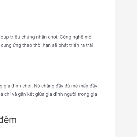
roup triệu chứng nhân chơi. Công nghệ mới
ung ứng theo thời hạn sẽ phát triển ra trải
ong gia đình chơi. Nó chẳng đầy đủ mê mẩn đầy
ịa chỉ và gắn kết giữa gia đình người trong gia
 đêm