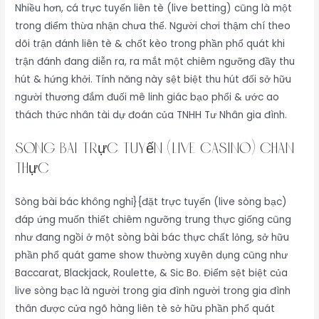
Nhiều hơn, cá trực tuyến liên tè (live betting) cũng là một
trong điểm thừa nhận chưa thể. Người chơi thậm chí theo
dõi trận đánh liên tè & chốt kèo trong phần phổ quát khi
trận đánh đang diễn ra, ra mắt một chiêm ngưỡng đầy thu
hút & hứng khởi. Tính năng này sệt biệt thu hút đối sở hữu
người thương đắm đuối mê linh giác bạo phổi & ước ao
thách thức nhân tài dự đoán của TNHH Tư Nhân gia đình.
Sòng Bài Trực Tuyến (Live Casino) Chân
Thực
Sòng bài bác không nghỉ}{đặt trực tuyến (live sòng bạc)
đáp ứng muốn thiết chiêm ngưỡng trung thực giống cũng
như đang ngồi ở một sòng bài bác thực chất lỏng, sở hữu
phần phổ quát game show thường xuyên dụng cũng như
Baccarat, Blackjack, Roulette, & Sic Bo. Điểm sệt biệt của
live sòng bạc là người trong gia đình người trong gia đình
thân được cửa ngõ hàng liên tè sở hữu phần phổ quát