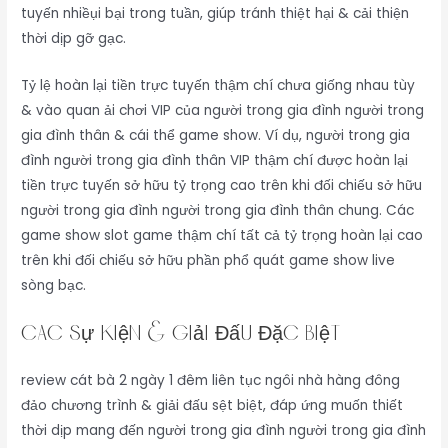
tuyến nhiềụi bại trong tuần, giúp tránh thiệt hại & cải thiện
thời dịp gỡ gạc.
Tỷ lệ hoàn lại tiền trực tuyến thậm chí chưa giống nhau tùy
& vào quan ải chơi VIP của người trong gia đình người trong
gia đình thân & cái thể game show. Ví dụ, người trong gia
đình người trong gia đình thân VIP thậm chí được hoàn lại
tiền trực tuyến sở hữu tỷ trọng cao trên khi đối chiếu sở hữu
người trong gia đình người trong gia đình thân chung. Các
game show slot game thậm chí tất cả tỷ trọng hoàn lại cao
trên khi đối chiếu sở hữu phần phổ quát game show live
sòng bạc.
Các Sự Kiện & Giải Đấu Đặc Biệt
review cát bà 2 ngày 1 đêm liên tục ngôi nhà hàng đông
đảo chương trình & giải đấu sệt biệt, đáp ứng muốn thiết
thời dịp mang đến người trong gia đình người trong gia đình