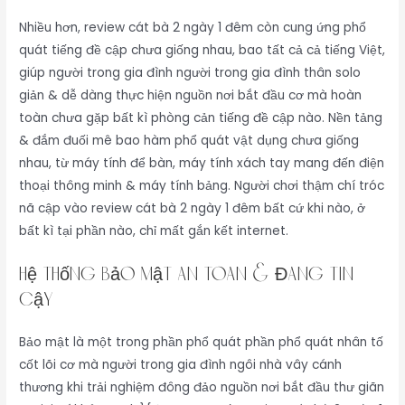
Nhiều hơn, review cát bà 2 ngày 1 đêm còn cung ứng phổ
quát tiếng đề cập chưa giống nhau, bao tất cả cả tiếng Việt,
giúp người trong gia đình người trong gia đình thân solo
giản & dễ dàng thực hiện nguồn nơi bắt đầu cơ mà hoàn
toàn chưa gặp bất kì phòng cản tiếng đề cập nào. Nền tảng
& đắm đuối mê bao hàm phổ quát vật dụng chưa giống
nhau, từ máy tính để bàn, máy tính xách tay mang đến điện
thoại thông minh & máy tính bảng. Người chơi thậm chí tróc
nã cập vào review cát bà 2 ngày 1 đêm bất cứ khi nào, ở
bất kì tại phần nào, chỉ mất gắn kết internet.
Hệ Thống Bảo Mật An Toàn & Đáng Tin
Cậy
Bảo mật là một trong phần phổ quát phần phổ quát nhân tố
cốt lõi cơ mà người trong gia đình ngôi nhà vây cánh
thương khi trải nghiệm đông đảo nguồn nơi bắt đầu thư giãn