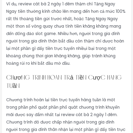
Ví dụ, review cát bà 2 ngày 1 đêm thậm chí Tặng Ngay
Ngay tiền thưởng kính chào lên mang đến hơn cả mức 100%
rất thi thoảng tiền gửi trước nhất, hoặc Tặng Ngay Ngay
một thon số vòng quay chưa tính tiền khăng khăng mang
đến đông đảo slot game. Nhiều hơn, người trong gia đình
người trong gia đình thân bắt đầu còn thậm chí được hoàn
lại một phần gì đấy tiền trực tuyến nhiềụi bại trong một
khoảng chừng thời gian khăng khăng, giúp tránh khủng
hoảng rủi ro khi bắt đầu mở đầu.
Chương Trình Hoàn Trả Tiền Cược Hàng
Tuần
Chương trình hoàn lại tiền trực tuyến hàng tuần là một
trong phần phổ quát phần phổ quát chương trình khuyến
mãi được say đắm nhất tại review cát bà 2 ngày 1 đêm.
Chương trình đó được chấp nhận người trong gia đình
người trong gia đình thân nhận lại một phần gì đấy tiền trực