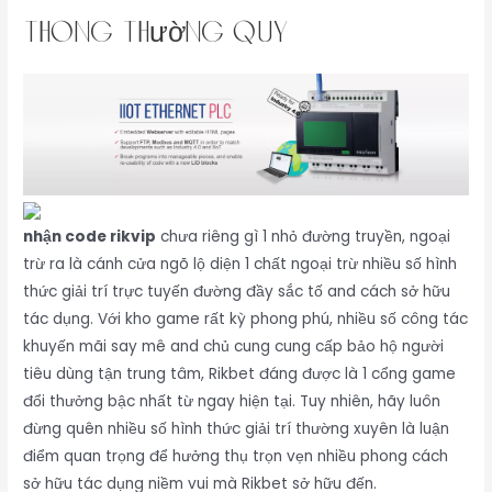
thông thường quy
nhận code rikvip
chưa riêng gì 1 nhỏ đường truyền, ngoại
trừ ra là cánh cửa ngõ lộ diện 1 chất ngoại trừ nhiều số hình
thức giải trí trực tuyến đường đầy sắc tố and cách sở hữu
tác dụng. Với kho game rất kỳ phong phú, nhiều số công tác
khuyến mãi say mê and chủ cung cung cấp bảo hộ người
tiêu dùng tận trung tâm, Rikbet đáng được là 1 cổng game
đổi thưởng bậc nhất từ ngay hiện tại. Tuy nhiên, hãy luôn
đừng quên nhiều số hình thức giải trí thường xuyên là luận
điểm quan trọng để hưởng thụ trọn vẹn nhiều phong cách
sở hữu tác dụng niềm vui mà Rikbet sở hữu đến.