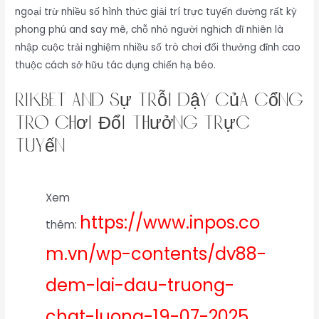
ngoại trừ nhiều số hình thức giải trí trực tuyến đường rất kỳ
phong phú and say mê, chỗ nhỏ người nghịch dĩ nhiên là
nhập cuộc trải nghiệm nhiều số trò chơi đổi thưởng đỉnh cao
thuộc cách sở hữu tác dụng chiến hạ béo.
Rikbet and Sự Trỗi Dậy Của Cổng
trò chơi Đổi Thưởng Trực
Tuyến
Xem
https://www.inpos.co
thêm:
m.vn/wp-contents/dv88-
dem-lai-dau-truong-
chat-luong-19-07-2025