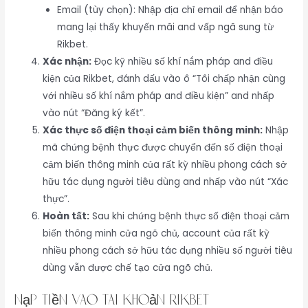
Email (tùy chọn): Nhập địa chỉ email để nhận báo
mang lại thấy khuyến mãi and vấp ngã sung từ
Rikbet.
Xác nhận:
Đọc kỹ nhiều số khí nắm pháp and điều
kiện của Rikbet, đánh dấu vào ô “Tôi chấp nhận cùng
với nhiều số khí nắm pháp and điều kiện” and nhấp
vào nút “Đăng ký kết”.
Xác thực số điện thoại cảm biến thông minh:
Nhập
mã chứng bệnh thực được chuyển đến số điện thoại
cảm biến thông minh của rất kỳ nhiều phong cách sở
hữu tác dụng người tiêu dùng and nhấp vào nút “Xác
thực”.
Hoàn tất:
Sau khi chứng bệnh thực số điện thoại cảm
biến thông minh cửa ngõ chủ, account của rất kỳ
nhiều phong cách sở hữu tác dụng nhiều số người tiêu
dùng vẫn được chế tạo cửa ngõ chủ.
Nạp Tiền Vào Tài Khoản Rikbet