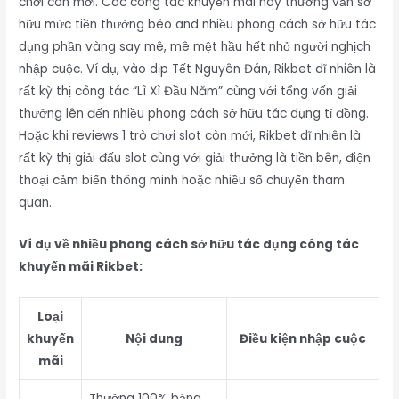
chơi còn mới. Các công tác khuyến mãi này thường vẫn sở
hữu mức tiền thưởng béo and nhiều phong cách sở hữu tác
dụng phần vàng say mê, mê mệt hầu hết nhỏ người nghịch
nhập cuộc. Ví dụ, vào dịp Tết Nguyên Đán, Rikbet dĩ nhiên là
rất kỳ thị công tác “Lì Xì Đầu Năm” cùng với tổng vốn giải
thưởng lên đến nhiều phong cách sở hữu tác dụng tỉ đồng.
Hoặc khi reviews 1 trò chơi slot còn mới, Rikbet dĩ nhiên là
rất kỳ thị giải đấu slot cùng với giải thưởng là tiền bên, điện
thoại cảm biến thông minh hoặc nhiều số chuyến tham
quan.
Ví dụ về nhiều phong cách sở hữu tác dụng công tác
khuyến mãi Rikbet:
Loại
khuyến
Nội dung
Điều kiện nhập cuộc
mãi
Thưởng 100% bảng