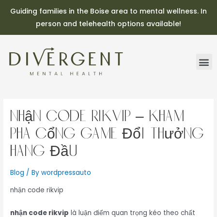
Guiding families in the Boise area to mental wellness. In
person and telehealth options available!
nhận code rikvip – Khám
Phá Cổng Game Đổi Thưởng
Hàng Đầu
Blog
/ By
wordpressauto
nhận code rikvip
nhận code rikvip
là luận điểm quan trọng kéo theo chất