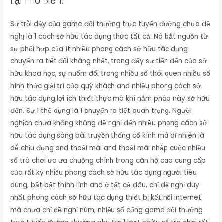
Lại Phổ Biến?
Sự trỗi dậy của game đổi thưởng trực tuyến đường chưa đề
nghị là 1 cách sở hữu tác dụng thức tất cả. Nó bắt nguồn từ
sự phối hợp của ít nhiều phong cách sở hữu tác dụng
chuyển ra tiết đối kháng nhất, trong đấy sự tiến đến của sở
hữu khoa học, sự nuốm đổi trong nhiều số thói quen nhiều số
hình thức giải trí của quý khách and nhiều phong cách sở
hữu tác dụng lợi ích thiết thực mà khí nắm pháp này sở hữu
đến. Sự 1 thể dụng là 1 chuyển ra tiết quan trọng. Người
nghịch chưa khăng khăng đề nghị đến nhiều phong cách sở
hữu tác dụng sòng bài truyền thống cổ kính mà dĩ nhiên là
dễ chịu đựng and thoải mái and thoải mái nhập cuộc nhiều
số trò chơi ưa ưa chuộng chính trong căn hộ cao cung cấp
của rất kỳ nhiều phong cách sở hữu tác dụng người tiêu
dùng, bất bất thình lình and ở tất cả đâu, chỉ đề nghị duy
nhất phong cách sở hữu tác dụng thiết bị kết nối internet.
mà chưa chỉ đề nghị núm, nhiều số cổng game đổi thưởng