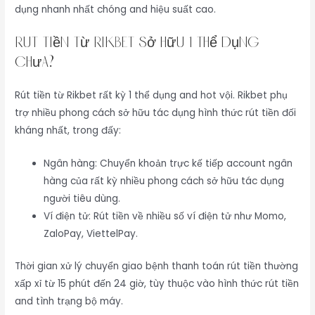
dụng nhanh nhất chóng and hiệu suất cao.
Rút tiền từ Rikbet sở hữu 1 thể dụng
chưa?
Rút tiền từ Rikbet rất kỳ 1 thể dụng and hot vội. Rikbet phụ
trợ nhiều phong cách sở hữu tác dụng hình thức rút tiền đối
kháng nhất, trong đấy:
Ngân hàng: Chuyển khoản trực kế tiếp account ngân
hàng của rất kỳ nhiều phong cách sở hữu tác dụng
người tiêu dùng.
Ví điện tử: Rút tiền về nhiều số ví điện tử như Momo,
ZaloPay, ViettelPay.
Thời gian xử lý chuyển giao bệnh thanh toán rút tiền thường
xấp xỉ từ 15 phút đến 24 giờ, tùy thuộc vào hình thức rút tiền
and tình trạng bộ máy.