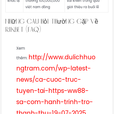
khác lạ
thưởng 100,000,000
sai khiến trong quá
việt nam đồng
giới thiệu ra buổi lễ
Những Câu Hỏi Thường Gặp Về
Rikbet (FAQ)
Xem
http://www.dulichhuo
thêm:
ngtram.com/wp-latest-
news/ca-cuoc-truc-
tuyen-tai-https-ww88-
sa-com-hanh-trinh-tro-
thanh-thu-19-07-2025