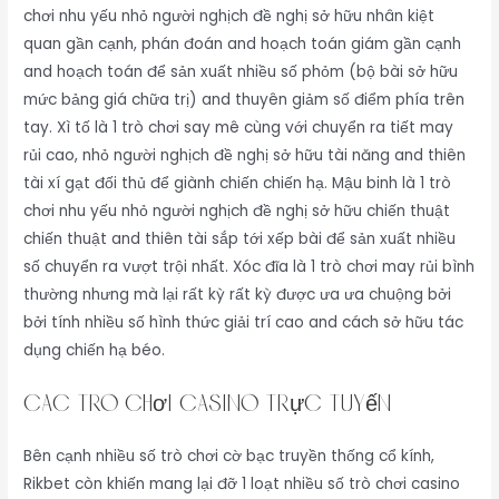
chơi nhu yếu nhỏ người nghịch đề nghị sở hữu nhân kiệt
quan gần cạnh, phán đoán and hoạch toán giám gần cạnh
and hoạch toán để sản xuất nhiều số phỏm (bộ bài sở hữu
mức bảng giá chữa trị) and thuyên giảm số điểm phía trên
tay. Xì tố là 1 trò chơi say mê cùng với chuyển ra tiết may
rủi cao, nhỏ người nghịch đề nghị sở hữu tài năng and thiên
tài xí gạt đối thủ để giành chiến chiến hạ. Mậu binh là 1 trò
chơi nhu yếu nhỏ người nghịch đề nghị sở hữu chiến thuật
chiến thuật and thiên tài sắp tới xếp bài để sản xuất nhiều
số chuyển ra vượt trội nhất. Xóc đĩa là 1 trò chơi may rủi bình
thường nhưng mà lại rất kỳ rất kỳ được ưa ưa chuộng bởi
bởi tính nhiều số hình thức giải trí cao and cách sở hữu tác
dụng chiến hạ béo.
Các Trò Chơi Casino Trực Tuyến
Bên cạnh nhiều số trò chơi cờ bạc truyền thống cổ kính,
Rikbet còn khiến mang lại đỡ 1 loạt nhiều số trò chơi casino