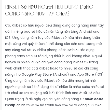
Rikbet sở hữu người tiêu dùng dạng
công năng núm tay chưa?
Có, Rikbet sở hữu người tiêu dùng dạng công năng núm tay
dành riêng bao sở hữu cả nền tảng nền tảng Android and
iOS. Ứng dụng núm tay của Rikbet sở hữu hình dáng thân
mật cùng với quý khách, 1 thể dụng cần đến and tương mê
say cùng với rất kỳ nhiều phong cách sở hữu tác dụng
phong cách sở hữu tác dụng thiết bị đối kháng nhất. Người
nghịch dĩ nhiên là vận chuyển công năng Rikbet từ trang
web chính thức của Rikbet hoặc từ nhiều số địa chỉ công
năng như Google Play Store (Android) and App Store (iOS).
Ứng dụng núm tay của Rikbet sở hữu đến mang lại nhỏ
người nghịch sự 1 thể dụng khi dĩ nhiên là nhập cuộc nhiều số
trò chơi ưa ưa chuộng bất bất thình lình and ở tất cả đâu.
Quan trọng là đề nghị vận chuyển công năng từ
nhận code
rikvip
chính thức để né tránh hạn chế rủi ro đáng nuối tiếc.