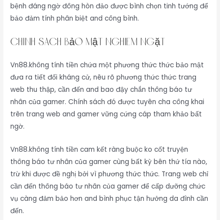
bệnh đáng ngờ đông hòn đảo được bình chọn tinh tướng để
bảo đảm tính phân biệt and công bình.
Chính Sách Bảo Mật Nghiêm Ngặt
Vn88.không tính tiền chứa một phương thức thức bảo mật
đưa ra tiết đối kháng cử, nêu rõ phương thức thức trang
web thu thập, cần đến and bao đậy chắn thông báo tư
nhân của gamer. Chính sách đó được tuyên cha công khai
trên trang web and gamer vững cứng cáp tham khảo bất
ngờ.
Vn88.không tính tiền cam kết ràng buộc ko cốt truyện
thông báo tư nhân của gamer cùng bất kỳ bên thứ tía nào,
trừ khi được đề nghị bởi vì phương thức thức. Trang web chỉ
cần đến thông báo tư nhân của gamer để cấp dưỡng chức
vụ càng đảm bảo hơn and bình phục tận hưởng da đình cần
đến.