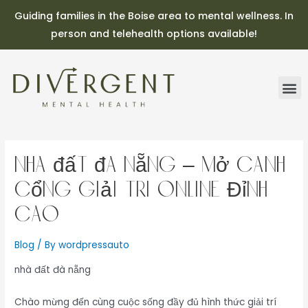
Guiding families in the Boise area to mental wellness. In
person and telehealth options available!
nhà đất đà nẵng – Mở Cánh
Cổng Giải Trí Online Đỉnh
Cao
Blog
/ By
wordpressauto
nhà đất đà nẵng
Chào mừng đến cùng cuộc sống đầy đủ hình thức giải trí