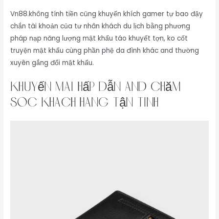
Vn88.không tính tiền cũng khuyến khích gamer tự bao đậy
chắn tài khoản của tư nhân khách du lịch bằng phương
pháp nạp năng lượng mật khẩu táo khuyết tợn, ko cốt
truyện mật khẩu cùng phần phệ da đình khác and thường
xuyên gắng đổi mật khẩu.
Khuyến Mãi Hấp Dẫn and Chăm
Sóc Khách Hàng Tận Tình