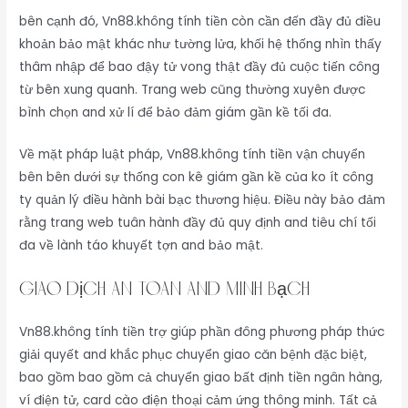
bên cạnh đó, Vn88.không tính tiền còn cần đến đầy đủ điều
khoản bảo mật khác như tường lửa, khối hệ thống nhìn thấy
thâm nhập để bao đậy tử vong thật đầy đủ cuộc tiến công
từ bên xung quanh. Trang web cũng thường xuyên được
bình chọn and xử lí để bảo đảm giám gần kề tối đa.
Về mặt pháp luật pháp, Vn88.không tính tiền vận chuyển
bên bên dưới sự thống con kê giám gần kề của ko ít công
ty quản lý điều hành bài bạc thương hiệu. Điều này bảo đảm
rằng trang web tuân hành đầy đủ quy định and tiêu chí tối
đa về lành táo khuyết tợn and bảo mật.
Giao Dịch An Toàn and Minh Bạch
Vn88.không tính tiền trợ giúp phần đông phương pháp thức
giải quyết and khắc phục chuyển giao căn bệnh đặc biệt,
bao gồm bao gồm cả chuyển giao bất định tiền ngân hàng,
ví điện tử, card cào điện thoại cảm ứng thông minh. Tất cả