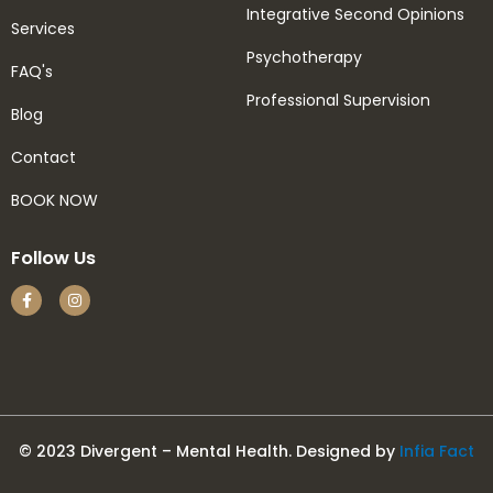
Integrative Second Opinions
Services
Psychotherapy
FAQ's
Professional Supervision
Blog
Contact
BOOK NOW
Follow Us
© 2023 Divergent – Mental Health. Designed by
Infia Fact