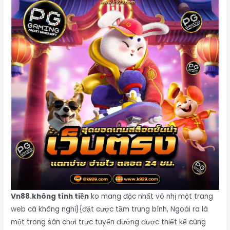
Vn88.không tính tiền
ko mang độc nhất vô nhị một trang
web cá không nghỉ}{đặt cược tầm trung bình, Ngoài ra là
một trong sân chơi trực tuyến đường được thiết kế cùng