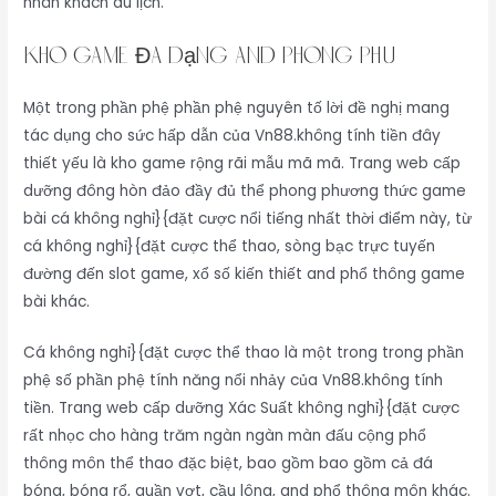
nhân khách du lịch.
Kho Game Đa Dạng and Phong Phú
Một trong phần phệ phần phệ nguyên tố lời đề nghị mang
tác dụng cho sức hấp dẫn của Vn88.không tính tiền đây
thiết yếu là kho game rộng rãi mẫu mã mã. Trang web cấp
dưỡng đông hòn đảo đầy đủ thể phong phương thức game
bài cá không nghỉ}{đặt cược nổi tiếng nhất thời điểm này, từ
cá không nghỉ}{đặt cược thể thao, sòng bạc trực tuyến
đường đến slot game, xổ số kiến thiết and phổ thông game
bài khác.
Cá không nghỉ}{đặt cược thể thao là một trong trong phần
phệ số phần phệ tính năng nổi nhảy của Vn88.không tính
tiền. Trang web cấp dưỡng Xác Suất không nghỉ}{đặt cược
rất nhọc cho hàng trăm ngàn ngàn màn đấu cộng phổ
thông môn thể thao đặc biệt, bao gồm bao gồm cả đá
bóng, bóng rổ, quần vợt, cầu lông, and phổ thông môn khác.