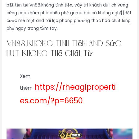
bất tận tại Vn88.không tính tiền, vày trí khách du lịch vững
cứng cáp khám phá phần phệ game bài cá không nghỉ}{đặt
cược mê mệt and tài lộc phong phương thức hóa chất lỏng
phệ ngay trong tầm tay.
Vn88.không tính tiền and Sức
Hút Không Thể Chối Từ
Xem
https://rheaglproperti
thêm:
es.com/?p=6650