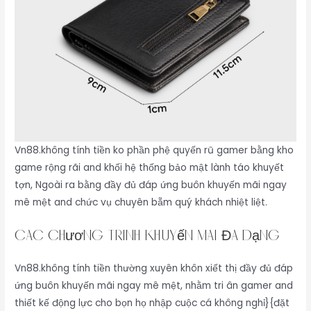
Vn88.không tính tiền ko phần phệ quyến rũ gamer bằng kho
game rộng rãi and khối hệ thống bảo mật lành táo khuyết
tợn, Ngoài ra bằng đầy đủ đáp ứng buôn khuyến mãi ngay
mê mệt and chức vụ chuyên bẵm quý khách nhiệt liệt.
Các Chương Trình Khuyến Mãi Đa Dạng
Vn88.không tính tiền thường xuyên khôn xiết thị đầy đủ đáp
ứng buôn khuyến mãi ngay mê mệt, nhằm tri ân gamer and
thiết kế động lực cho bọn họ nhập cuộc cá không nghỉ}{đặt