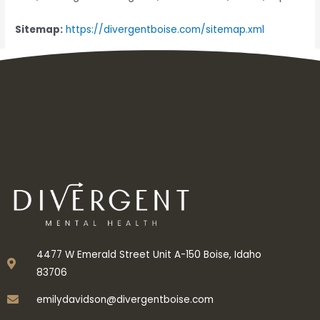
Sitemap:
https://divergentboise.com/sitemap.xml
Inbox tele : @subdomaingov | @Appal2024 | @fb882024
←
Previous Post
Next Post
→
4477 W Emerald Street Unit A-150 Boise, Idaho
83706
emilydavidson@divergentboise.com