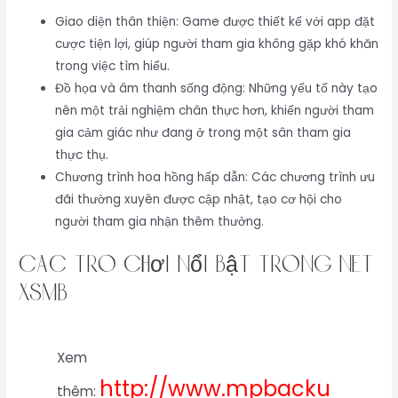
Giao diện thân thiện: Game được thiết kế với app đặt
cược tiện lợi, giúp người tham gia không gặp khó khăn
trong việc tìm hiểu.
Đồ họa và âm thanh sống động: Những yếu tố này tạo
nên một trải nghiệm chân thực hơn, khiến người tham
gia cảm giác như đang ở trong một sân tham gia
thực thụ.
Chương trình hoa hồng hấp dẫn: Các chương trình ưu
đãi thường xuyên được cập nhật, tạo cơ hội cho
người tham gia nhận thêm thưởng.
Các Trò Chơi Nổi Bật Trong net
xsmb
Xem
http://www.mpbacku
thêm: