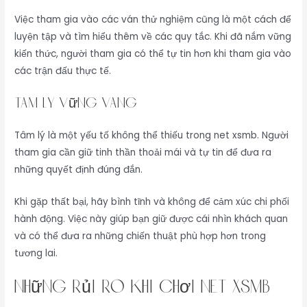
Việc tham gia vào các ván thử nghiệm cũng là một cách để
luyện tập và tìm hiểu thêm về các quy tắc. Khi đã nắm vững
kiến thức, người tham gia có thể tự tin hơn khi tham gia vào
các trận đấu thực tế.
Tâm Lý Vững Vàng
Tâm lý là một yếu tố không thể thiếu trong net xsmb. Người
tham gia cần giữ tinh thần thoải mái và tự tin để đưa ra
những quyết định đúng đắn.
Khi gặp thất bại, hãy bình tĩnh và không để cảm xúc chi phối
hành động. Việc này giúp bạn giữ được cái nhìn khách quan
và có thể đưa ra những chiến thuật phù hợp hơn trong
tương lai.
Những Rủi Ro Khi Chơi net xsmb