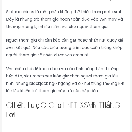
Slot machines là một phần không thể thiếu trong net xsmb.
Đây là những trò tham gia hoàn toàn dựa vào vận may và
thường mang lại nhiều niềm vui cho người tham gia.
Người tham gia chỉ cần kéo cần gạt hoặc nhấn nút quay để
xem kết quả. Nếu các biểu tượng trên các cuộn trùng khớp,
người tham gia sẽ nhận được win amount.
Với nhiều chủ đề khác nhau và các tính năng tiền thưởng
hấp dẫn, slot machines luôn giữ chân người tham gia lâu
hơn. Những blackjack ngỡ ngàng và cơ hội trúng thưởng lớn
là điều khiến trò tham gia này trở nên hấp dẫn.
Chiến Lược Chơi net xsmb Thắng
Lợi