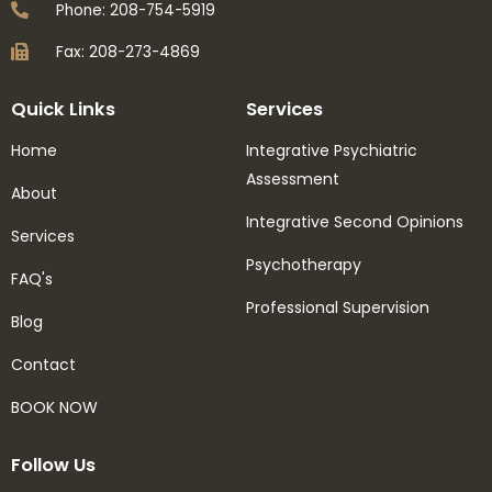
Phone: 208-754-5919
Fax: 208-273-4869
Quick Links
Services
Home
Integrative Psychiatric
Assessment
About
Integrative Second Opinions
Services
Psychotherapy
FAQ's
Professional Supervision
Blog
Contact
BOOK NOW
Follow Us