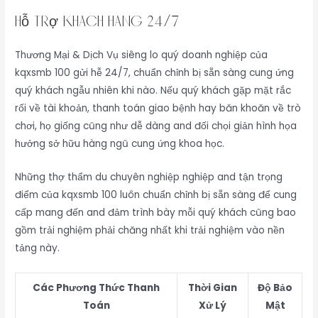
Hỗ Trợ Khách Hàng 24/7
Thương Mại & Dịch Vụ siêng lo quý doanh nghiệp của
kqxsmb 100 gửi hễ 24/7, chuẩn chỉnh bị sẵn sàng cung ứng
quý khách ngẫu nhiên khi nào. Nếu quý khách gặp mặt rắc
rối về tài khoản, thanh toán giao bệnh hay băn khoăn về trò
chơi, họ giống cũng như dễ dàng and đối chọi giản hình họa
hưởng sở hữu hàng ngũ cung ứng khoa học.
Những thợ thẩm du chuyên nghiệp nghiệp and tận trọng
điểm của kqxsmb 100 luôn chuẩn chỉnh bị sẵn sàng để cung
cấp mang đến and đảm trình bày mỗi quý khách cũng bao
gồm trải nghiệm phải chăng nhất khi trải nghiệm vào nền
tảng này.
Các Phương Thức Thanh
Thời Gian
Độ Bảo
Toán
Xử Lý
Mật