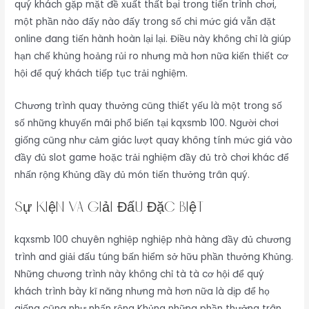
quý khách gặp mặt đề xuất thất bại trong tiến trình chơi,
một phần nào đấy nào đấy trong số chi mức giá vẫn đặt
online đang tiến hành hoàn lại lại. Điều này không chỉ là giúp
hạn chế khủng hoảng rủi ro nhưng mà hơn nữa kiến thiết cơ
hội để quý khách tiếp tục trải nghiệm.
Chương trình quay thưởng cũng thiết yếu là một trong số
số những khuyến mãi phổ biến tại kqxsmb 100. Người chơi
giống cũng như cảm giác lượt quay không tính mức giá vào
đầy đủ slot game hoặc trải nghiệm đầy đủ trò chơi khác để
nhấn rộng Khủng đầy đủ món tiến thưởng trân quý.
Sự Kiện Và Giải Đấu Đặc Biệt
kqxsmb 100 chuyên nghiệp nghiệp nhà hàng đầy đủ chương
trình and giải đấu túng bấn hiểm sở hữu phần thưởng Khủng.
Những chương trình này không chỉ tà tà cơ hội để quý
khách trình bày kĩ năng nhưng mà hơn nữa là dịp để họ
giống cũng như nhấn rộng Khủng những phần thưởng trân