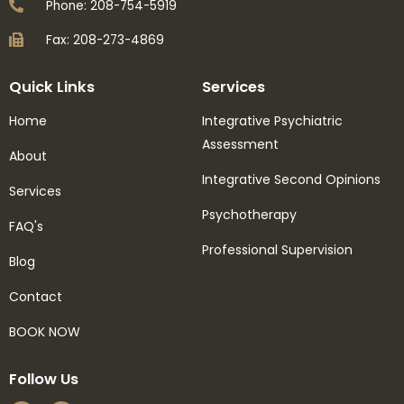
Phone: 208-754-5919
Fax: 208-273-4869
Quick Links
Services
Home
Integrative Psychiatric
Assessment
About
Integrative Second Opinions
Services
Psychotherapy
FAQ's
Professional Supervision
Blog
Contact
BOOK NOW
Follow Us