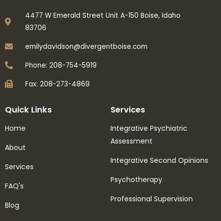
4477 W Emerald Street Unit A-150 Boise, Idaho
83706
emilydavidson@divergentboise.com
Phone: 208-754-5919
Fax: 208-273-4869
Quick Links
Services
Home
Integrative Psychiatric
Assessment
About
Integrative Second Opinions
Services
Psychotherapy
FAQ's
Professional Supervision
Blog