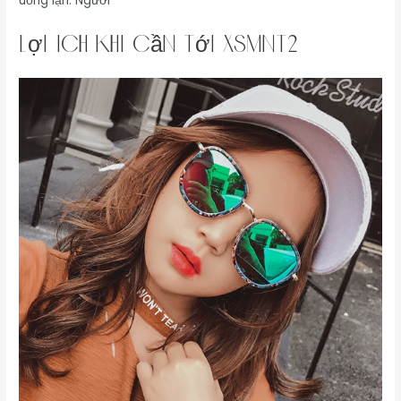
uống lận. Người
Lợi ích khi cần tới xsmnt2