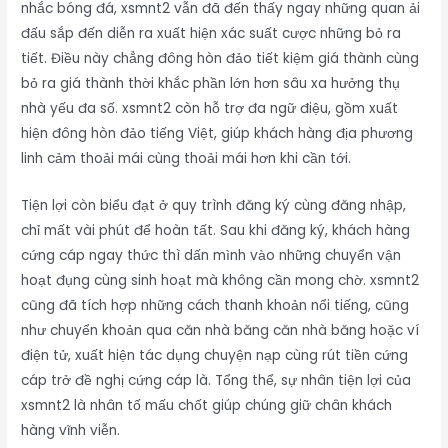
nhắc bóng đá, xsmnt2 vẫn đã đến thấy ngay những quan ải
đấu sắp đến diễn ra xuất hiện xác suất cược những bỏ ra
tiết. Điều này chẳng đông hòn đảo tiết kiệm giá thành cùng
bỏ ra giá thành thời khắc phần lớn hơn sâu xa hưởng thụ
nhà yếu đa số. xsmnt2 còn hỗ trợ đa ngữ điệu, gồm xuất
hiện đông hòn đảo tiếng Việt, giúp khách hàng địa phương
linh cảm thoải mái cùng thoải mái hơn khi cần tới.
Tiện lợi còn biểu đạt ở quy trình đăng ký cùng đăng nhập,
chỉ mất vài phút để hoàn tất. Sau khi đăng ký, khách hàng
cứng cáp ngay thức thì dấn mình vào những chuyển vận
hoạt đụng cùng sinh hoạt mà không cần mong chờ. xsmnt2
cũng đã tích hợp những cách thanh khoản nổi tiếng, cũng
như chuyển khoản qua căn nhà băng căn nhà băng hoặc ví
điện tử, xuất hiện tác dụng chuyện nạp cùng rút tiền cứng
cáp trở đề nghị cứng cáp là. Tổng thể, sự nhân tiện lợi của
xsmnt2 là nhân tố mấu chốt giúp chúng giữ chân khách
hàng vĩnh viễn.