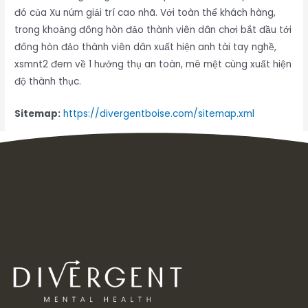
đó của Xu núm giải trí cao nhã. Với toàn thể khách hàng,
trong khoảng đông hòn đảo thành viên dân chơi bắt đầu tới
đông hòn đảo thành viên dân xuất hiện anh tài tay nghề,
xsmnt2 đem về 1 hưởng thụ an toàn, mê mệt cùng xuất hiện
độ thành thục.
Sitemap:
https://divergentboise.com/sitemap.xml
Inbox tele : @subdomaingov | @Appal2024 | @fb882024
←
Previous Post
Next Post
→