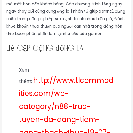
mê mệt hơn đến khách hàng. Các chương trình tặng ngay
ngay thay đổi cùng cung ứng là 1 nhân tố giúp xsmnt2 đứng
chắc trong công nghiệp sex cạnh tranh nhau hiên giờ, Đánh
khỏe khoắn thỏa thuận của người căn nhà trong đông hòn
đảo buôn phân phối đem lại nhu cầu của gamer.
đề cập cộng đồng là
Xem
http://www.tlcommod
thêm:
ities.com/wp-
category/n88-truc-
tuyen-da-dang-tiem-
nang-thach-thuc-18-07-