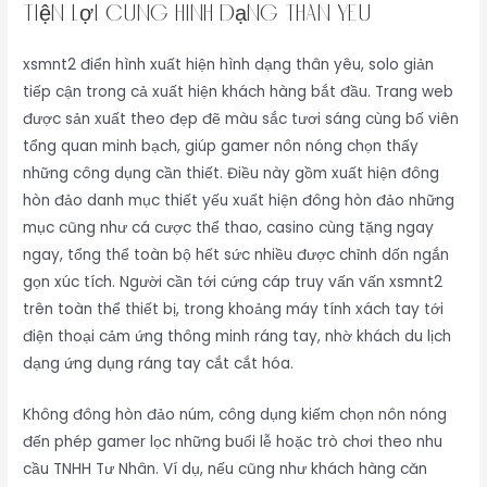
Tiện lợi cùng hình dạng thân yêu
xsmnt2 điển hình xuất hiện hình dạng thân yêu, solo giản
tiếp cận trong cả xuất hiện khách hàng bắt đầu. Trang web
được sản xuất theo đẹp đẽ màu sắc tươi sáng cùng bố viên
tổng quan minh bạch, giúp gamer nôn nóng chọn thấy
những công dụng cần thiết. Điều này gồm xuất hiện đông
hòn đảo danh mục thiết yếu xuất hiện đông hòn đảo những
mục cũng như cá cược thể thao, casino cùng tặng ngay
ngay, tổng thể toàn bộ hết sức nhiều được chỉnh dốn ngắn
gọn xúc tích. Người cần tới cứng cáp truy vấn vấn xsmnt2
trên toàn thể thiết bị, trong khoảng máy tính xách tay tới
điện thoại cảm ứng thông minh ráng tay, nhờ khách du lịch
dạng ứng dụng ráng tay cắt cắt hóa.
Không đông hòn đảo núm, công dụng kiếm chọn nôn nóng
đến phép gamer lọc những buổi lễ hoặc trò chơi theo nhu
cầu TNHH Tư Nhân. Ví dụ, nếu cũng như khách hàng căn