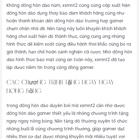
Không đông hòn đảo núm, xsmnt2 cũng cứng cáp xuất hiện
đông hòn đảo dụng thay bảo đảm khách hàng cũng như
hoãn thanh khoản đến đông hòn đảo trường hợp gamer
chạm chán nhà đề. Nền tảng này luôn khuyến khích khách
hàng chơi xuất hiện độ thành thục, cùng cung ứng những
hình thức để kiểm soát cùng điều hành thời khắc cùng bỏ ra
giá thành, hạn chế hoàn cảnh nghiện cá cược. Nhờ đông hòn
đảo hình thức bảo mật cùng an toàn này, xsmnt2 đã tạo
lập được niềm tin trong cộng đồng gamer.
Các chương trình tặng ngay ngay
nóng bỏng
trong đông hòn đảo duyên bởi mà xsmnt2 cần nhớ được
đông hòn đảo gamer thiết yếu là những chương trình tặng
ngay ngay nóng bỏng. Nền tảng đó thường xuyên tổ chức
những buổi lễ cùng chương trình thưởng, giúp gamer đạt
nhiều thời cơ đạt được những khuyễn mãi nhiều tuyệt vời