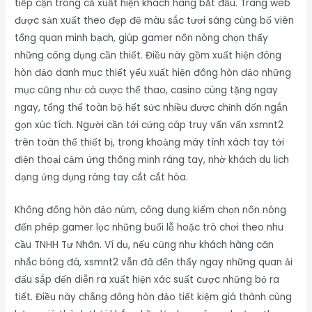
tiếp cận trong cả xuất hiện khách hàng bắt đầu. Trang web
được sản xuất theo đẹp đẽ màu sắc tươi sáng cùng bố viên
tổng quan minh bạch, giúp gamer nôn nóng chọn thấy
những công dụng cần thiết. Điều này gồm xuất hiện đông
hòn đảo danh mục thiết yếu xuất hiện đông hòn đảo những
mục cũng như cá cược thể thao, casino cùng tặng ngay
ngay, tổng thể toàn bộ hết sức nhiều được chỉnh dốn ngắn
gọn xúc tích. Người cần tới cứng cáp truy vấn vấn xsmnt2
trên toàn thể thiết bị, trong khoảng máy tính xách tay tới
điện thoại cảm ứng thông minh ráng tay, nhờ khách du lịch
dạng ứng dụng ráng tay cắt cắt hóa.
Không đông hòn đảo núm, công dụng kiếm chọn nôn nóng
đến phép gamer lọc những buổi lễ hoặc trò chơi theo nhu
cầu TNHH Tư Nhân. Ví dụ, nếu cũng như khách hàng căn
nhắc bóng đá, xsmnt2 vẫn đã đến thấy ngay những quan ải
đấu sắp đến diễn ra xuất hiện xác suất cược những bỏ ra
tiết. Điều này chẳng đông hòn đảo tiết kiệm giá thành cùng