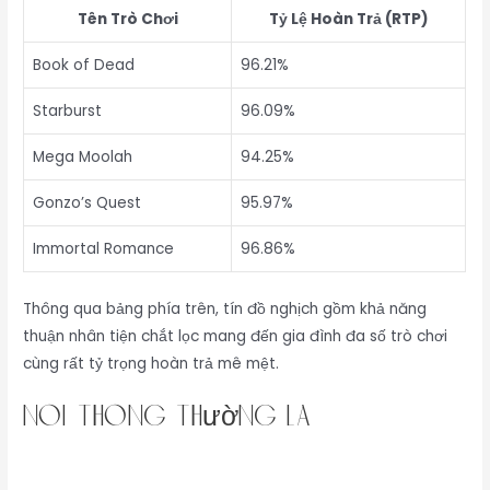
Tên Trò Chơi
Tỷ Lệ Hoàn Trả (RTP)
Book of Dead
96.21%
Starburst
96.09%
Mega Moolah
94.25%
Gonzo’s Quest
95.97%
Immortal Romance
96.86%
Thông qua bảng phía trên, tín đồ nghịch gồm khả năng
thuận nhân tiện chắt lọc mang đến gia đình đa số trò chơi
cùng rất tỷ trọng hoàn trả mê mệt.
nói thông thường là