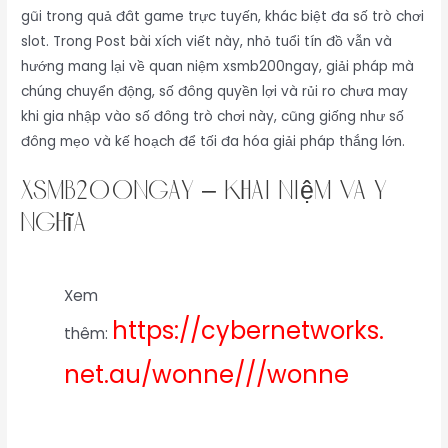
gũi trong quả đât game trực tuyến, khác biệt đa số trò chơi
slot. Trong Post bài xích viết này, nhỏ tuổi tín đồ vẫn và
hướng mang lại về quan niệm xsmb200ngay, giải pháp mà
chúng chuyển động, số đông quyền lợi và rủi ro chưa may
khi gia nhập vào số đông trò chơi này, cũng giống như số
đông mẹo và kế hoạch để tối đa hóa giải pháp thắng lớn.
xsmb200ngay – Khái Niệm và Ý
Nghĩa
Xem
https://cybernetworks.
thêm:
net.au/wonne///wonne