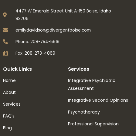
4477 W Emerald Street Unit A-150 Boise, Idaho
83706
emilydavidson@divergentboise.com
Phone: 208-754-5919
Fax: 208-273-4869
Quick Links
Services
Home
Integrative Psychiatric
Assessment
About
Integrative Second Opinions
Services
Psychotherapy
FAQ's
Professional Supervision
Blog