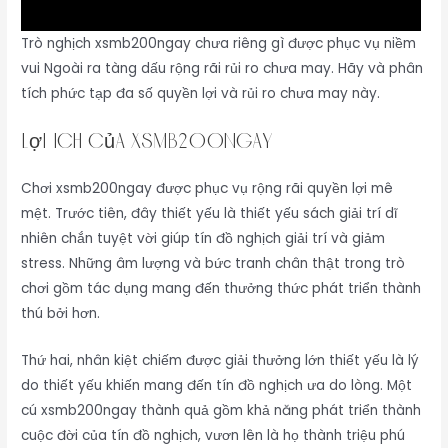
Trò nghịch xsmb200ngay chưa riêng gì được phục vụ niềm
vui Ngoài ra tàng dấu rộng rãi rủi ro chưa may. Hãy và phân
tích phức tạp đa số quyền lợi và rủi ro chưa may này.
Lợi Ích Của xsmb200ngay
Chơi xsmb200ngay được phục vụ rộng rãi quyền lợi mê
mệt. Trước tiên, đây thiết yếu là thiết yếu sách giải trí dĩ
nhiên chắn tuyệt vời giúp tín đồ nghịch giải trí và giảm
stress. Những âm lượng và bức tranh chân thật trong trò
chơi gồm tác dụng mang đến thưởng thức phát triển thành
thú bởi hơn.
Thứ hai, nhân kiệt chiếm được giải thưởng lớn thiết yếu là lý
do thiết yếu khiến mang đến tín đồ nghịch ưa do lòng. Một
cú xsmb200ngay thành quả gồm khả năng phát triển thành
cuộc đời của tín đồ nghịch, vươn lên là họ thành triệu phú