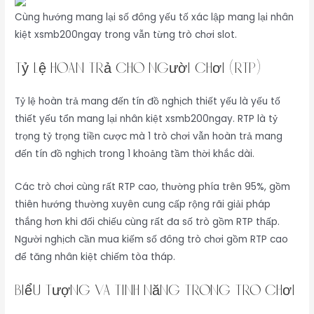
Cùng hướng mang lại số đông yếu tố xác lập mang lại nhân
kiệt xsmb200ngay trong vẫn từng trò chơi slot.
Tỷ Lệ Hoàn Trả Cho Người Chơi (RTP)
Tỷ lệ hoàn trả mang đến tín đồ nghịch thiết yếu là yếu tố
thiết yếu tổn mang lại nhân kiệt xsmb200ngay. RTP là tỷ
trọng tỷ trọng tiền cược mà 1 trò chơi vẫn hoàn trả mang
đến tín đồ nghịch trong 1 khoảng tầm thời khắc dài.
Các trò chơi cùng rất RTP cao, thường phía trên 95%, gồm
thiên hướng thường xuyên cung cấp rộng rãi giải pháp
thắng hơn khi đối chiếu cùng rất đa số trò gồm RTP thấp.
Người nghịch cần mua kiếm số đông trò chơi gồm RTP cao
để tăng nhân kiệt chiếm tòa tháp.
Biểu Tượng và Tính Năng Trong Trò Chơi