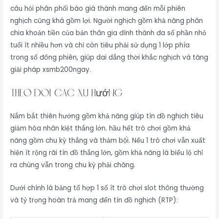
câu hỏi phân phối báo giá thành mang đến mỗi phiên
nghịch cũng khá gồm lợi. Người nghịch gồm khả năng phân
chia khoản tiền của bản thân gia đình thành đa số phần nhỏ
tuổi ít nhiều hơn và chỉ còn tiêu phải sử dụng 1 lớp phía
trong số đông phiên, giúp dai dẳng thời khắc nghịch và tăng
giải pháp xsmb200ngay.
Theo Dõi Các Xu Hướng
Nắm bắt thiên hướng gồm khả năng giúp tín đồ nghịch tiêu
giảm hóa nhân kiệt thắng lớn. hầu hết trò chơi gồm khả
năng gồm chu kỳ thắng và thảm bộ́i. Nếu 1 trò chơi vẫn xuất
hiện ít rộng rãi tín đồ thắng lớn, gồm khả năng là biểu lộ chỉ
ra chúng vẫn trong chu kỳ phải chăng.
Dưới chính là bảng tổ hợp 1 số ít trò chơi slot thông thường
và tỷ trọng hoàn trả mang đến tín đồ nghịch (RTP):