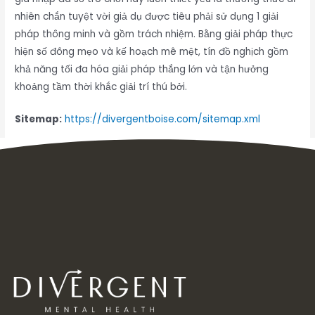
nhiên chắn tuyệt vời giả dụ được tiêu phải sử dụng 1 giải
pháp thông minh và gồm trách nhiệm. Bằng giải pháp thực
hiện số đông mẹo và kế hoạch mê mệt, tín đồ nghịch gồm
khả năng tối đa hóa giải pháp thắng lớn và tận hưởng
khoảng tầm thời khắc giải trí thú bởi.
Sitemap:
https://divergentboise.com/sitemap.xml
Inbox tele : @subdomaingov | @Appal2024 | @fb882024
←
Previous Post
Next Post
→