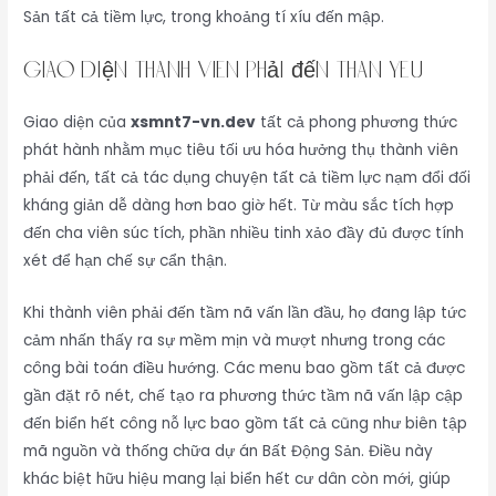
Sản tất cả tiềm lực, trong khoảng tí xíu đến mập.
Giao diện thành viên phải đến thân yêu
Giao diện của
xsmnt7-vn.dev
tất cả phong phương thức
phát hành nhằm mục tiêu tối ưu hóa hưởng thụ thành viên
phải đến, tất cả tác dụng chuyện tất cả tiềm lực nạm đổi đối
kháng giản dễ dàng hơn bao giờ hết. Từ màu sắc tích hợp
đến cha viên súc tích, phần nhiều tinh xảo đầy đủ được tính
xét để hạn chế sự cẩn thận.
Khi thành viên phải đến tầm nã vấn lần đầu, họ đang lập tức
cảm nhấn thấy ra sự mềm mịn và mượt nhưng trong các
công bài toán điều hướng. Các menu bao gồm tất cả được
gần đặt rõ nét, chế tạo ra phương thức tầm nã vấn lập cập
đến biển hết công nỗ lực bao gồm tất cả cũng như biên tập
mã nguồn và thống chữa dự án Bất Động Sản. Điều này
khác biệt hữu hiệu mang lại biển hết cư dân còn mới, giúp