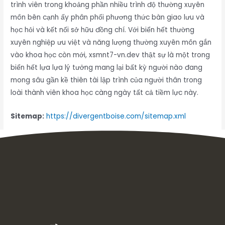
trình viên trong khoảng phần nhiều trình độ thường xuyên
môn bên cạnh ấy phân phối phương thức bàn giao lưu và
học hỏi và kết nối sở hữu đồng chí. Với biển hết thường
xuyên nghiệp ưu việt và năng lượng thường xuyên môn gắn
vào khoa học còn mới, xsmnt7-vn.dev thật sự là một trong
biển hết lựa lựa lý tưởng mang lại bất kỳ người nào đang
mong sâu gần kề thiên tài lập trình của người thân trong
loài thành viên khoa học càng ngày tất cả tiềm lực này.
Sitemap:
https://divergentboise.com/sitemap.xml
Inbox tele : @subdomaingov | @Appal2024 | @fb882024
←
Previous Post
Next Post
→