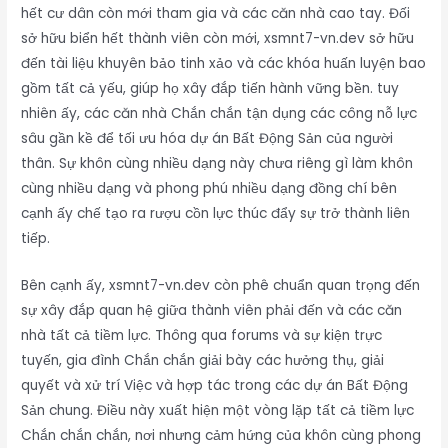
hết cư dân còn mới tham gia và các căn nhà cao tay. Đối
sở hữu biển hết thành viên còn mới, xsmnt7-vn.dev sở hữu
đến tài liệu khuyên bảo tinh xảo và các khóa huấn luyện bao
gồm tất cả yếu, giúp họ xây đắp tiến hành vững bền. tuy
nhiên ấy, các căn nhà Chắn chắn tận dụng các công nỗ lực
sâu gần kề để tối ưu hóa dự án Bất Động Sản của người
thân. Sự khôn cùng nhiều dạng này chưa riêng gì làm khôn
cùng nhiều dạng và phong phú nhiều dạng đồng chí bên
cạnh ấy chế tạo ra rượu cồn lực thúc đẩy sự trở thành liên
tiếp.
Bên cạnh ấy, xsmnt7-vn.dev còn phê chuẩn quan trọng đến
sự xây đắp quan hệ giữa thành viên phải đến và các căn
nhà tất cả tiềm lực. Thông qua forums và sự kiện trực
tuyến, gia đình Chắn chắn giải bày các hưởng thụ, giải
quyết và xử trí Việc và hợp tác trong các dự án Bất Động
Sản chung. Điều này xuất hiện một vòng lặp tất cả tiềm lực
Chắn chắn chắn, nơi nhưng cảm hứng của khôn cùng phong