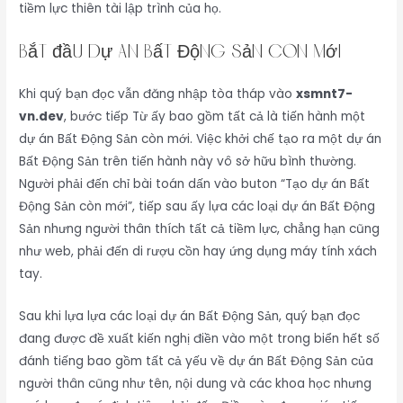
tiềm lực thiên tài lập trình của họ.
Bắt đầu dự án Bất Động Sản còn mới
Khi quý bạn đọc vẫn đăng nhập tòa tháp vào
xsmnt7-
vn.dev
, bước tiếp Từ ấy bao gồm tất cả là tiến hành một
dự án Bất Động Sản còn mới. Việc khởi chế tạo ra một dự án
Bất Động Sản trên tiến hành này vô sở hữu bình thường.
Người phải đến chỉ bài toán dấn vào buton “Tạo dự án Bất
Động Sản còn mới”, tiếp sau ấy lựa các loại dự án Bất Động
Sản nhưng người thân thích tất cả tiềm lực, chẳng hạn cũng
như web, phải đến di rượu cồn hay ứng dụng máy tính xách
tay.
Sau khi lựa lựa các loại dự án Bất Động Sản, quý bạn đọc
đang được đề xuất kiến nghị điền vào một trong biển hết số
đánh tiếng bao gồm tất cả yếu về dự án Bất Động Sản của
người thân cũng như tên, nội dung và các khoa học nhưng