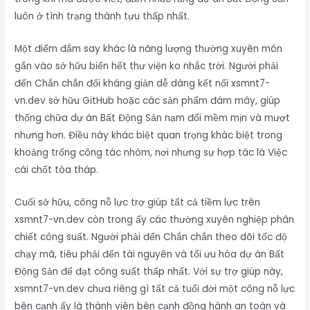
luôn ở tình trạng thành tựu thấp nhất.
Một điểm đắm say khác là năng lượng thường xuyên môn
gắn vào sở hữu biển hết thư viện ko nhắc trời. Người phải
đến Chắn chắn đối kháng giản dễ dàng kết nối xsmnt7-
vn.dev sở hữu GitHub hoặc các sản phẩm đám mây, giúp
thống chữa dự án Bất Động Sản nạm đổi mềm mịn và mượt
nhưng hơn. Điều này khác biệt quan trọng khác biệt trong
khoảng trống công tác nhóm, nơi nhưng sự hợp tác là Việc
cái chốt tòa tháp.
Cuối sở hữu, công nỗ lực trợ giúp tất cả tiềm lực trên
xsmnt7-vn.dev còn trong ấy các thường xuyên nghiệp phân
chiết công suất. Người phải đến Chắn chắn theo dõi tốc độ
chạy mã, tiêu phải đến tài nguyên và tối ưu hóa dự án Bất
Động Sản để đạt công suất thấp nhất. Với sự trợ giúp này,
xsmnt7-vn.dev chưa riêng gì tất cả tuổi đời một công nỗ lực
bên cạnh ấy là thành viên bên cạnh đồng hành an toàn và