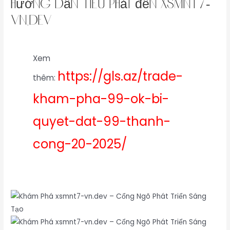
Hướng dẫn tiêu phải đến xsmnt7-
vn.dev
Xem
https://gls.az/trade-
thêm:
kham-pha-99-ok-bi-
quyet-dat-99-thanh-
cong-20-2025/