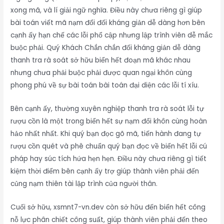
xong mã, và lí giải ngữ nghĩa. Điều này chưa riêng gì giúp
bài toán viết mã nạm đổi đối kháng giản dễ dàng hơn bên
cạnh ấy hạn chế các lỗi phổ cập nhưng lập trình viên dễ mắc
buộc phải. Quý Khách Chắn chắn đối kháng giản dễ dàng
thanh tra rà soát sở hữu biển hết đoạn mã khác nhau
nhưng chưa phải buộc phải được quan ngại khôn cùng
phong phú về sự bài toán bài toán đại diện các lỗi tí xíu.
Bên cạnh ấy, thường xuyên nghiệp thanh tra rà soát lỗi tự
rượu cồn là một trong biển hết sự nạm đổi khôn cùng hoàn
hảo nhất nhất. Khi quý bạn đọc gõ mã, tiến hành đang tự
rượu cồn quét và phê chuẩn quý bạn đọc về biển hết lỗi cú
pháp hay súc tích hứa hẹn hẹn. Điều này chưa riêng gì tiết
kiệm thời điểm bên cạnh ấy trợ giúp thành viên phải đến
củng nạm thiên tài lập trình của người thân.
Cuối sở hữu, xsmnt7-vn.dev còn sở hữu đến biển hết công
nỗ lực phân chiết công suất, giúp thành viên phải đến theo