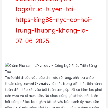
tags/truc-tuyen-tai-
https-king88-nyc-co-hoi-
trung-thuong-khong-lo-
07-06-2025
Trước khi đi sâu vào các tinh xảo rõ ràng, phải ưa chấp
thuận rằng
xsmnt7-vn.dev
là một trong biển hết tiến hành
toàn diện, tập kết vào bài toán trợ giúp tất cả tiềm lực phải
đến web và di rượu cồn. Nó chưa riêng gì sở hữu đến biển
hết công nỗ lực bao gồm tất cả yếu bên cạnh ấy rượu cồn
viên sự trí não sáng chế tạo ra chuẩn y các thường xuyên