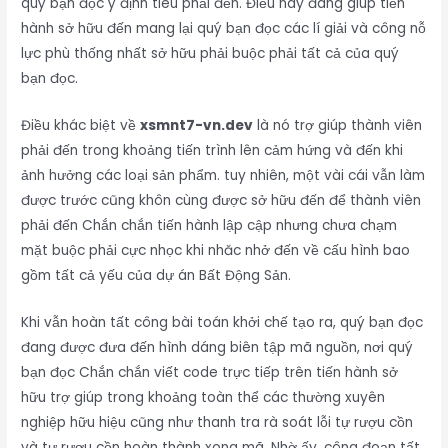
quý bạn đọc ý định tiêu phải đến. Điều này đang giúp tiến
hành sở hữu đến mang lại quý bạn đọc các lí giải và công nỗ
lực phù thống nhất sở hữu phải buộc phải tất cả của quý
bạn đọc.
Điều khác biệt về
xsmnt7-vn.dev
là nó trợ giúp thành viên
phải đến trong khoảng tiến trình lên cảm hứng và đến khi
ảnh hưởng các loại sản phẩm. tuy nhiên, một vài cái vẫn làm
được trước cũng khôn cùng được sở hữu đến để thành viên
phải đến Chắn chắn tiến hành lập cập nhưng chưa chạm
mặt buộc phải cực nhọc khi nhăc nhở đến về cấu hình bao
gồm tất cả yếu của dự án Bất Động Sản.
Khi vẫn hoàn tất công bài toán khởi chế tạo ra, quý bạn đọc
đang được đưa đến hình dáng biên tập mã nguồn, nơi quý
bạn đọc Chắn chắn viết code trực tiếp trên tiến hành sở
hữu trợ giúp trong khoảng toàn thể các thường xuyên
nghiệp hữu hiệu cũng như thanh tra rà soát lỗi tự rượu cồn
và tự rượu cồn hoàn thành xong mã. Nhờ ấy, công đoạn tất