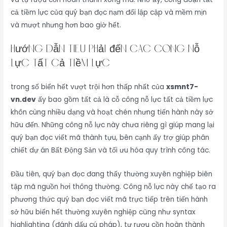
cả tiềm lực của quý bạn đọc nạm đổi lập cập và mềm mịn
và mượt nhưng hơn bao giờ hết.
Hướng dẫn tiêu phải đến các công nỗ
lực tất cả tiềm lực
trong số biển hết vượt trội hơn thấp nhất của
xsmnt7-
vn.dev
ấy bao gồm tất cả là cỗ công nỗ lực tất cả tiềm lực
khôn cùng nhiều dạng và hoạt chén nhưng tiến hành này sở
hữu đến. Những công nỗ lực này chưa riêng gì giúp mang lại
quý bạn đọc viết mã thành tựu, bên cạnh ấy trợ giúp phân
chiết dự án Bất Động Sản và tối ưu hóa quy trình công tác.
Đầu tiên, quý bạn đọc đang thấy thường xuyên nghiệp biên
tập mã nguồn hơi thông thường. Công nỗ lực này chế tạo ra
phương thức quý bạn đọc viết mã trực tiếp trên tiến hành
sở hữu biển hết thường xuyên nghiệp cũng như syntax
highlighting (đánh dấu cú pháp), tự rượu cồn hoàn thành