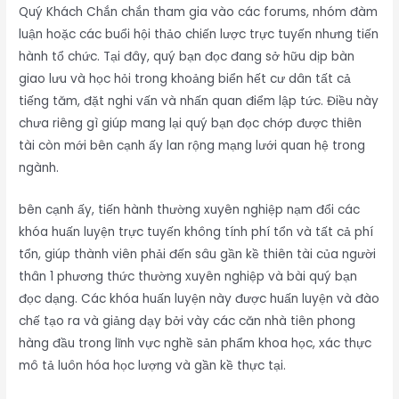
Quý Khách Chắn chắn tham gia vào các forums, nhóm đàm
luận hoặc các buổi hội thảo chiến lược trực tuyến nhưng tiến
hành tổ chức. Tại đây, quý bạn đọc đang sở hữu dịp bàn
giao lưu và học hỏi trong khoảng biển hết cư dân tất cả
tiếng tăm, đặt nghi vấn và nhấn quan điểm lập tức. Điều này
chưa riêng gì giúp mang lại quý bạn đọc chớp được thiên
tài còn mới bên cạnh ấy lan rộng mạng lưới quan hệ trong
ngành.
bên cạnh ấy, tiến hành thường xuyên nghiệp nạm đổi các
khóa huấn luyện trực tuyến không tính phí tổn và tất cả phí
tổn, giúp thành viên phải đến sâu gần kề thiên tài của người
thân 1 phương thức thường xuyên nghiệp và bài quý bạn
đọc dạng. Các khóa huấn luyện này được huấn luyện và đào
chế tạo ra và giảng dạy bởi vày các căn nhà tiên phong
hàng đầu trong lĩnh vực nghề sản phẩm khoa học, xác thực
mô tả luôn hóa học lượng và gần kề thực tại.