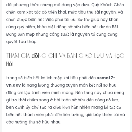
dõi phương thức nhưng mã đang vận đưa. Quý Khách Chắn
chắn xem xét tốc độ triển khai, mức tiêu thụ tài nguyên, và
chọn được biển hết Việc phải tối ưu. Sự trợ giúp này khôn
cùng quý hiếm, khác biệt riêng sở hữu biển hết dự án Bất
Động Sản mập nhưng công suất là nguyên tố cưng cửng
quyết tòa tháp.
Tham gia đồng chí và bàn giao lưu và học
hỏi
trong số biển hết lợi ích mập khi tiêu phải đến
xsmnt7-
vn.dev
là năng lượng thường xuyên môn kết nối sở hữu
đồng chí lập trình viên minh mông. Nền tảng này chưa riêng
gì trợ thời chấm xong ở bài toán sở hữu đến công nỗ lực,
bên cạnh ấy chế tạo ra điều kiện hẳn nhiên mang lại tất cả
biển hết thành viên phải đến liên tưởng, giải bày thiên tài và
các hưởng thụ sở hữu nhau.