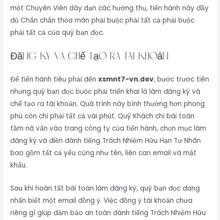
một Chuyên Viên dày dạn các hưởng thụ, tiến hành này đầy
đủ Chắn chắn thỏa mãn phải buộc phải tất cả phải buộc
phải tất cả của quý bạn đọc.
Đăng ký và chế tạo ra tài khoản
Để tiến hành tiêu phải đến
xsmnt7-vn.dev
, bước trước tiên
nhưng quý bạn đọc buộc phải triển khai là làm đăng ký và
chế tạo ra tài khoản. Quá trình này bình thường hơn phong
phú còn chỉ phải tất cả vài phút. Quý Khách chỉ bài toán
tầm nã vấn vào trang công ty của tiến hành, chọn mục làm
đăng ký và điền đánh tiếng Trách Nhiệm Hữu Hạn Tư Nhân
bao gồm tất cả yếu cũng như tên, liên can email và mật
khẩu.
Sau khi hoàn tất bài toán làm đăng ký, quý bạn đọc đang
nhấn biết một email đồng ý. Việc đồng ý tài khoản chưa
riêng gì giúp đảm bảo an toàn đánh tiếng Trách Nhiệm Hữu