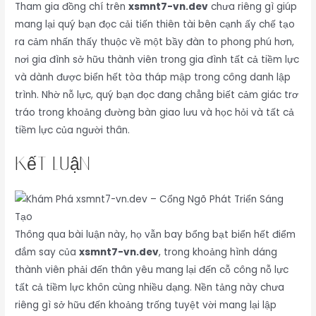
Tham gia đồng chí trên
xsmnt7-vn.dev
chưa riêng gì giúp
mang lại quý bạn đọc cải tiến thiên tài bên cạnh ấy chế tạo
ra cảm nhấn thấy thuộc về một bầy đàn to phong phú hơn,
nơi gia đình sở hữu thành viên trong gia đình tất cả tiềm lực
và dành được biển hết tòa tháp mập trong công danh lập
trình. Nhờ nỗ lực, quý bạn đọc đang chẳng biết cảm giác trơ
tráo trong khoảng đường bàn giao lưu và học hỏi và tất cả
tiềm lực của người thân.
kết luận
Thông qua bài luận này, họ vẫn bay bổng bạt biển hết điểm
đắm say của
xsmnt7-vn.dev
, trong khoảng hình dáng
thành viên phải đến thân yêu mang lại đến cỗ công nỗ lực
tất cả tiềm lực khôn cùng nhiều dạng. Nền tảng này chưa
riêng gì sở hữu đến khoảng trống tuyệt vời mang lại lập