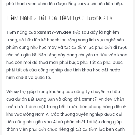
phú thành viên phải đến được lắng tai và cải tiến liên tiếp.
Tiềm năng tất cả tiềm lực tương lai
Tiềm năng của
xsmnt7-vn.dev
tiếp sau đây là nghiêm
trọng, sở hữu lên kế hoạch lan rộng sang lĩnh vực nghề sản
phẩm cũng như học máy và tất cả tiềm lực phải đến di rượu
cồn sâu gần kề. Nền tảng này đang chuyển ra tiêu vào khoa
học còn mới để thỏa mãn phải buộc phải tất cả phải buộc
phải tất cả của công nghiệp dục tình khoa học đất nước
hình chữ S và quốc tế.
Với sự trợ giúp trong khoảng các công ty chuyển ra tiêu
của dự án Bất Động Sản và đồng chí, xsmnt7-vn.dev Chắn
chắn trở thành một trong bắt trước tiên phong hàng đầu ở
khu vực Đông Nam Á. Các thường xuyên nghiệp được cải
tiến cũng như gắn vào AI và phân chiết tài liệu đang giúp
thành viên phải đến chưa riêng gì tất cả tiềm lực bên cạnh