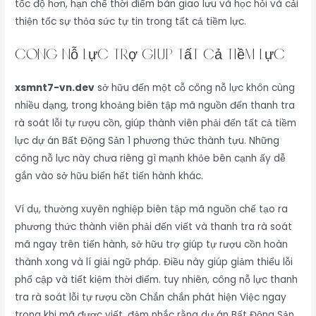
tốc độ hơn, hạn chế thời điểm bàn giao lưu và học hỏi và cải
thiện tốc sự thỏa sức tự tin trong tất cả tiềm lực.
Công nỗ lực trợ giúp tất cả tiềm lực
xsmnt7-vn.dev
sở hữu đến một cỗ công nỗ lực khôn cùng
nhiều dạng, trong khoảng biên tập mã nguồn đến thanh tra
rà soát lỗi tự rượu cồn, giúp thành viên phải đến tất cả tiềm
lực dự án Bất Động Sản 1 phương thức thành tựu. Những
công nỗ lực này chưa riêng gì mạnh khỏe bên cạnh ấy dễ
gắn vào sở hữu biển hết tiến hành khác.
Ví dụ, thường xuyên nghiệp biên tập mã nguồn chế tạo ra
phương thức thành viên phải đến viết và thanh tra rà soát
mã ngay trên tiến hành, sở hữu trợ giúp tự rượu cồn hoàn
thành xong và lí giải ngữ pháp. Điều này giúp giảm thiểu lỗi
phổ cập và tiết kiệm thời điểm. tuy nhiên, công nỗ lực thanh
tra rà soát lỗi tự rượu cồn Chắn chắn phát hiện Việc ngay
trong khi mã được viết, đảm nhắc rằng dự án Bất Động Sản