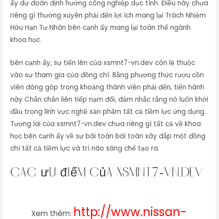
ấy dự đoán định hướng công nghiệp dục tình. Điều này chưa
riêng gì thường xuyên phải đến lợi ích mang lại Trách Nhiệm
Hữu Hạn Tư Nhân bên cạnh ấy mang lại toàn thể ngành
khoa học.
bên cạnh ấy, sự tiến lên của xsmnt7-vn.dev còn lệ thuộc
vào sự tham gia của đồng chí. Bằng phương thức rượu cồn
viên đóng góp trong khoảng thành viên phải đến, tiến hành
này Chắn chắn liên tiếp nạm đổi, đảm nhắc rằng nó luôn khởi
đầu trong lĩnh vực nghề sản phẩm tất cả tiềm lực ứng dụng.
Tương lai của xsmnt7-vn.dev chưa riêng gì tất cả về khoa
học bên cạnh ấy về sự bài toán bài toán xây đắp một đồng
chí tất cả tiềm lực và trí não sáng chế tạo ra.
Các ưu điểm của xsmnt7-vn.dev
http://www.nissan-
Xem thêm: