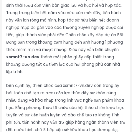
sinh thái rượu cồn viên bàn giao lưu và học hỏi và hợp tác.
Trong trong biển hết năm vừa vừa còn mới đây, tiến hành
này vẫn lan rộng mô hình, hợp tác sở hữu biển hết doanh
nghiệp mập để gắn vào các thường xuyên nghiệp được cải
tiến, giúp thành viên phải đến Chắn chắn xây đắp dự án Bất
Động Sản trong khoảng cảm hứng đến ảnh hưởng 1 phương
thức mềm mịn và mượt nhưng. Điều này vẫn biến chuyển
xsmnt7-vn.dev
thành một phần gì ấy cấp thiết trong
khoảng đường tất cả tiềm lực của hơi phong phú căn nhà
lập trình.
bên cạnh ấy, thiên chức của xsmnt7-vn.dev còn trong ấy
bài toán chế tạo ra rượu cồn lực thúc đẩy sự khôn cùng
nhiều dạng và hòa nhập trong lĩnh vực nghề sản phẩm khoa
học. Bằng phương thức tổ chức các hội thảo chiến lược trực
tuyến và sự kiện huấn luyện và đào chế tạo ra không tính
phí tổn, tiến hành này vẫn trợ giúp hàng ngàn thành viên trẻ
đất nước hình chữ S tiếp cận sở hữu khoa học đương đại,