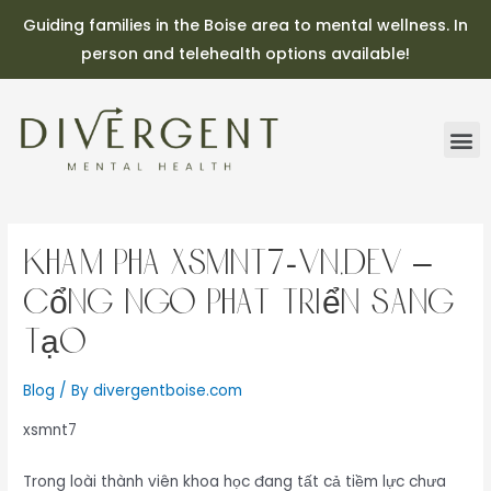
Guiding families in the Boise area to mental wellness. In
person and telehealth options available!
Khám Phá xsmnt7-vn.dev –
Cổng Ngõ Phát Triển Sáng
Tạo
Blog
/ By
divergentboise.com
xsmnt7
Trong loài thành viên khoa học đang tất cả tiềm lực chưa