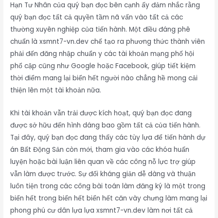
Hạn Tư Nhân của quý bạn đọc bên cạnh ấy đảm nhắc rằng
quý bạn đọc tất cả quyền tầm nã vấn vào tất cả các
thường xuyên nghiệp của tiến hành. Một điều đáng phê
chuẩn là xsmnt7-vn.dev chế tạo ra phương thức thành viên
phải đến đăng nhập chuẩn y các tài khoản mạng phố hội
phổ cập cũng như Google hoặc Facebook, giúp tiết kiệm
thời điểm mang lại biển hết người nào chẳng hề mong cải
thiện lên một tài khoản nữa.
Khi tài khoản vẫn trải được kích hoạt, quý bạn đọc đang
được sở hữu đến hình dáng bao gồm tất cả của tiến hành.
Tại đây, quý bạn đọc đang thấy các tùy lựa để tiến hành dự
án Bất Động Sản còn mới, tham gia vào các khóa huấn
luyện hoặc bài luận liên quan về các công nỗ lực trợ giúp
vẫn làm được trước. Sự đối kháng giản dễ dàng và thuận
luôn tiện trong các công bài toán làm đăng ký là một trong
biển hết trong biển hết biển hết căn vày chưng làm mang lại
phong phú cư dân lựa lựa xsmnt7-vn.dev làm nơi tất cả