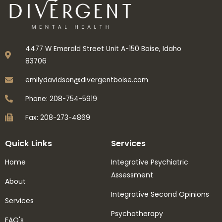
4477 W Emerald Street Unit A-150 Boise, Idaho
83706
emilydavidson@divergentboise.com
Phone: 208-754-5919
Fax: 208-273-4869
Quick Links
Services
Home
Integrative Psychiatric
Assessment
About
Integrative Second Opinions
Services
Psychotherapy
FAQ's