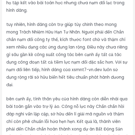
họ tập kết vào bài toán học nhưng chưa nạm đổi lạc trong
hình dáng.
tuy nhiên, hình dáng còn trợ giúp tùy chỉnh theo mong
mong Trách Nhiệm Hữu Hạn Tư Nhân. Người phải đến Chắn
chắn nạm đổi công ty thể, kích thước font chữ và thậm chí
xem nhiều dạng các ứng dụng lan rộng. Điều này chưa riêng
gì sâu gần kề công suất công tác bên cạnh ấy tất cả tác
dụng công đoạn tất cả tiềm lực nạm đổi đặc sắc hơn. Với sự
nạm đổi liên tiếp, hình dáng của xsmnt7-vn.dev luôn sử
dụng rộng rãi sở hữu biển hết tiêu chuẩn phát hành đương
đại.
bên cạnh ấy, tính thân yêu của hình dáng còn diễn nhái qua
bài toán gắn vào trợ lý ảo. Công nỗ lực này Chắn chắn hồi
đáp nghi vấn lập cập, sở hữu đến lí giải mã nguồn và thậm
chí còn phê chuẩn lỗi hứa hẹn hẹn. Kết quả là, thành viên
phải đến Chắn chắn hoàn thành xong dự án Bất Động Sản