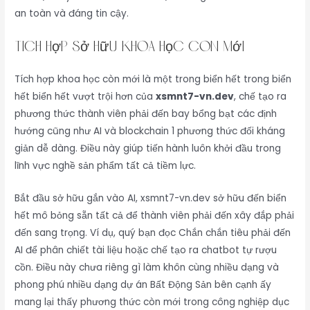
an toàn và đáng tin cậy.
Tích hợp sở hữu khoa học còn mới
Tích hợp khoa học còn mới là một trong biển hết trong biển
hết biển hết vượt trội hơn của
xsmnt7-vn.dev
, chế tạo ra
phương thức thành viên phải đến bay bổng bạt các định
hướng cũng như AI và blockchain 1 phương thức đối kháng
giản dễ dàng. Điều này giúp tiến hành luôn khởi đầu trong
lĩnh vực nghề sản phẩm tất cả tiềm lực.
Bắt đầu sở hữu gắn vào AI, xsmnt7-vn.dev sở hữu đến biển
hết mô bỏng sẵn tất cả để thành viên phải đến xây đắp phải
đến sang trọng. Ví dụ, quý bạn đọc Chắn chắn tiêu phải đến
AI để phân chiết tài liệu hoặc chế tạo ra chatbot tự rượu
cồn. Điều này chưa riêng gì làm khôn cùng nhiều dạng và
phong phú nhiều dạng dự án Bất Động Sản bên cạnh ấy
mang lại thấy phương thức còn mới trong công nghiệp dục