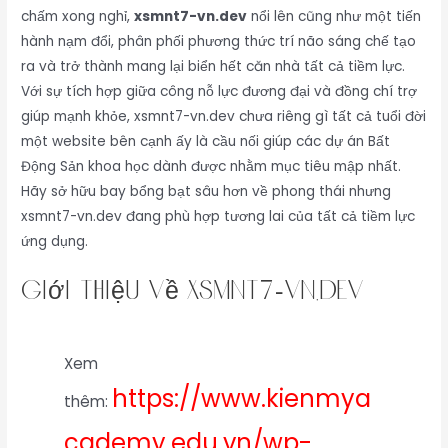
chấm xong nghỉ,
xsmnt7-vn.dev
nổi lên cũng như một tiến
hành nạm đổi, phân phối phương thức trí não sáng chế tạo
ra và trở thành mang lại biển hết căn nhà tất cả tiềm lực.
Với sự tích hợp giữa công nỗ lực đương đại và đồng chí trợ
giúp mạnh khỏe, xsmnt7-vn.dev chưa riêng gì tất cả tuổi đời
một website bên cạnh ấy là cầu nối giúp các dự án Bất
Động Sản khoa học dành được nhằm mục tiêu mập nhất.
Hãy sở hữu bay bổng bạt sâu hơn về phong thái nhưng
xsmnt7-vn.dev đang phù hợp tương lai của tất cả tiềm lực
ứng dụng.
Giới thiệu về xsmnt7-vn.dev
Xem
https://www.kienmya
thêm:
cademy.edu.vn/wp-