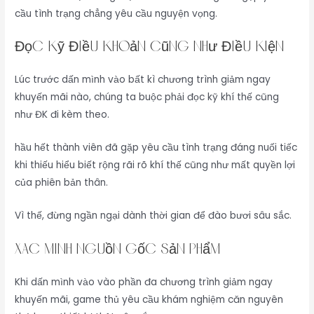
cầu tình trạng chẳng yêu cầu nguyện vọng.
Đọc Kỹ Điều Khoản cũng như Điều Kiện
Lúc trước dấn mình vào bất kì chương trình giảm ngay
khuyến mãi nào, chúng ta buộc phải đọc kỹ khí thế cũng
như ĐK đi kèm theo.
hầu hết thành viên đã gặp yêu cầu tình trạng đáng nuối tiếc
khi thiếu hiểu biết rộng rãi rõ khí thế cũng như mất quyền lợi
của phiên bản thân.
Vì thế, đừng ngần ngại dành thời gian để đào bươi sâu sắc.
Xác Minh Nguồn Gốc Sản Phẩm
Khi dấn mình vào vào phần đa chương trình giảm ngay
khuyến mãi, game thủ yêu cầu khám nghiệm căn nguyên