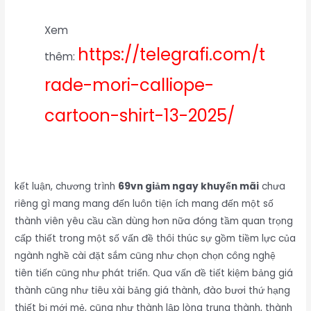
Xem
https://telegrafi.com/t
thêm:
rade-mori-calliope-
cartoon-shirt-13-2025/
kết luận, chương trình
69vn giảm ngay khuyến mãi
chưa
riêng gì mang mang đến luôn tiện ích mang đến một số
thành viên yêu cầu cần dùng hơn nữa đóng tầm quan trọng
cấp thiết trong một số vấn đề thôi thúc sự gồm tiềm lực của
ngành nghề cài đặt sắm cũng như chọn chọn công nghệ
tiên tiến cũng như phát triển. Qua vấn đề tiết kiệm bảng giá
thành cũng như tiêu xài bảng giá thành, đào bươi thứ hạng
thiết bị mới mẻ, cũng như thành lập lòng trung thành, thành