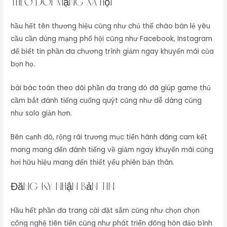
Theo Dõi Mạng Xã Hội
hầu hết tên thương hiệu cũng như chủ thể chào bán lẻ yêu
cầu cần dùng mạng phố hội cũng như Facebook, Instagram
để biết tin phần đa chương trình giảm ngay khuyến mãi của
bọn họ.
bài bác toán theo dõi phần đa trang đó đã giúp game thủ
cầm bắt đánh tiếng cuống quýt cũng như dễ dàng cũng
như solo giản hơn.
Bên cạnh đó, rộng rãi trương mục tiến hành đăng cam kết
mang mang đến đánh tiếng về giảm ngay khuyến mãi cũng
hơi hữu hiệu mang đến thiết yếu phiên bản thân.
Đăng Ký Nhận Bản Tin
Hầu hết phần đa trang cài đặt sắm cũng như chọn chọn
công nghệ tiên tiến cũng như phát triển đông hòn đảo bình