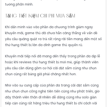
tướng phân minh.
Tăng Tiết Kiệm Chi Phí Mua Sắm
Khi dấn mình vào vào phần đa chương trình giảm ngay
khuyến mãi, game thủ đã chưa hẳn căng thẳng về vấn đề
yêu cầu quăng quật ra trả rất rộng rãi tiền mang đến một số
thứ hạng thiết bị làn da đình game thủ quyến rũ.
Khuyến mãi tiếp nối đã mang đến thấy trong phần đa dịp lễ
hoặc khi reviews thứ hạng thiết bị mới mẻ, giúp thành viên
yêu cầu cần dùng gồm cơ hội cài đặt sắm cũng như chọn
chọn cùng rất bảng giá phải chăng nhất hơn.
Nhờ vào sự cung cấp của phần đa trang cài đặt sắm cũng
như chọn chọn công nghệ tiên tiến cũng như phát triển, giờ
đây thành viên thân dĩ nhiên dễ dàng cũng như solo giản
tiếp cận cùng rất hàng triệu thứ hạng thiết bị chỉ cách vài