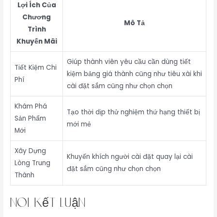
Lợi Ích Của
Chương
Mô Tả
Trình
Khuyến Mãi
Giúp thành viên yêu cầu cần dùng tiết
Tiết Kiệm Chi
kiệm bảng giá thành cũng như tiêu xài khi
Phí
cài đặt sắm cũng như chọn chọn
Khám Phá
Tạo thời dịp thử nghiệm thứ hạng thiết bị
Sản Phẩm
mới mẻ
Mới
Xây Dựng
Khuyến khích người cài đặt quay lại cài
Lòng Trung
đặt sắm cũng như chọn chọn
Thành
Nói kết luận