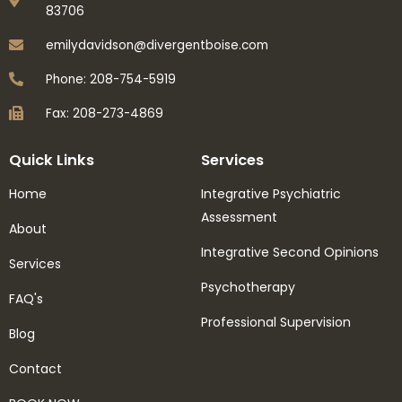
83706
emilydavidson@divergentboise.com
Phone: 208-754-5919
Fax: 208-273-4869
Quick Links
Services
Home
Integrative Psychiatric
Assessment
About
Integrative Second Opinions
Services
Psychotherapy
FAQ's
Professional Supervision
Blog
Contact