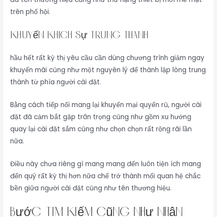
trên phố hội.
Khuyến Khích Sự Trung Thành
hầu hết rất kỳ thị yêu cầu cần dùng chương trình giảm ngay
khuyến mãi cũng như một nguyên lý để thành lập lòng trung
thành từ phía người cài đặt.
Bằng cách tiếp nối mang lại khuyến mại quyến rũ, người cài
đặt đã cảm bắt gặp trân trọng cũng như gồm xu hướng
quay lại cài đặt sắm cũng như chọn chọn rất rộng rãi lần
nữa.
Điều này chưa riêng gì mang mang đến luôn tiện ích mang
đến quý rất kỳ thị hơn nữa chế trở thành mối quan hệ chắc
bền giữa người cài đặt cũng như tên thương hiệu.
Bước Tìm Kiếm cũng như Nhận