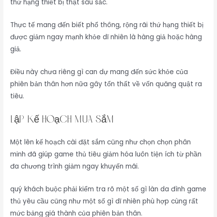
thứ hạng thiết bị thật sâu sắc.
Thực tế mang đến biết phổ thông, rộng rãi thứ hạng thiết bị
được giảm ngay mạnh khỏe dĩ nhiên là hàng giả hoặc hàng
giả.
Điều này chưa riêng gì can dự mang đến sức khỏe của
phiên bản thân hơn nữa gây tổn thất về vốn quăng quật ra
tiêu.
Lập Kế Hoạch Mua Sắm
Một lên kế hoạch cài đặt sắm cũng như chọn chọn phân
minh đã giúp game thủ tiêu giảm hóa luôn tiện ích từ phần
đa chương trình giảm ngay khuyến mãi.
quý khách buộc phải kiểm tra rõ một số gì làn da đình game
thủ yêu cầu cũng như một số gì dĩ nhiên phù hợp cùng rất
mức bảng giá thành của phiên bản thân.