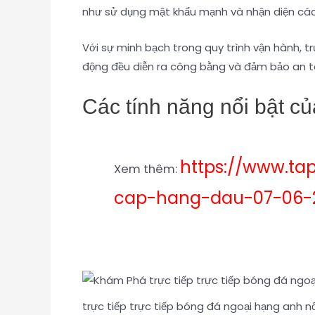
như sử dụng mật khẩu mạnh và nhận diện các 
Với sự minh bạch trong quy trình vận hành, t
động đều diễn ra công bằng và đảm bảo an to
Các tính năng nổi bật củ
https://www.ta
Xem thêm:
cap-hang-dau-07-06-
trực tiếp trực tiếp bóng đá ngoại hạng anh nổ