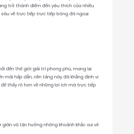
đang trở thành điểm đến yêu thích của nhiều
sâu về trực tiếp trực tiếp bóng đá ngoại
 đến thế giới giải trí phong phú, mang lại
ến mãi hấp dẫn, nền tảng này đã khẳng định vị
 để thấy rõ hơn về những lợi ích mà trực tiếp
ư giãn và tận hưởng những khoảnh khắc vui vẻ