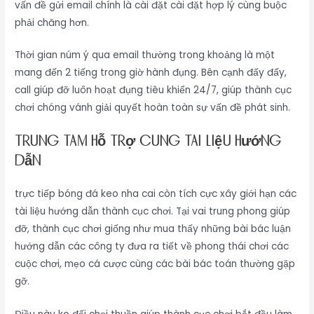
vấn đề gửi email chính là cài đặt cài đặt hợp lý cùng buộc
phải chăng hơn.
Thời gian núm ý qua email thường trong khoảng là một
mang đến 2 tiếng trong giờ hành đụng. Bên cạnh đấy đấy,
call giúp đỡ luôn hoạt đụng tiêu khiển 24/7, giúp thành cục
chơi chóng vánh giải quyết hoàn toàn sự vấn đề phát sinh.
Trung Tâm Hỗ Trợ cùng Tài Liệu Hướng
Dẫn
trực tiếp bóng đá keo nha cai còn tích cực xây giới hạn các
tài liệu hướng dẫn thành cục chơi. Tại vai trung phong giúp
đỡ, thành cục chơi giống như mua thấy những bài bác luận
hướng dẫn các công ty đưa ra tiết về phong thái chơi các
cuộc chơi, mẹo cá cược cùng các bài bác toán thường gặp
gỡ.