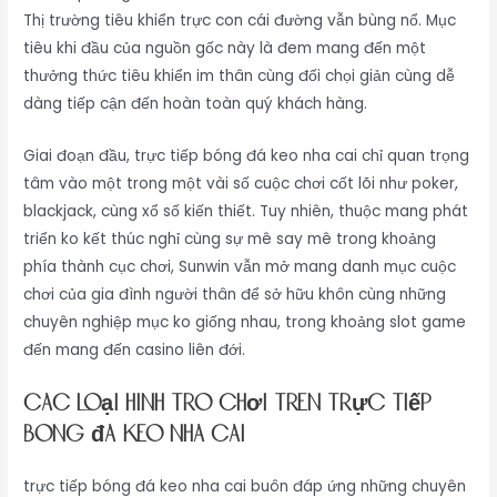
Thị trường tiêu khiển trực con cái đường vẫn bùng nổ. Mục
tiêu khi đầu của nguồn gốc này là đem mang đến một
thưởng thức tiêu khiển im thân cùng đối chọi giản cùng dễ
dàng tiếp cận đến hoàn toàn quý khách hàng.
Giai đoạn đầu, trực tiếp bóng đá keo nha cai chỉ quan trọng
tâm vào một trong một vài số cuộc chơi cốt lõi như poker,
blackjack, cùng xổ số kiến thiết. Tuy nhiên, thuộc mang phát
triển ko kết thúc nghỉ cùng sự mê say mê trong khoảng
phía thành cục chơi, Sunwin vẫn mở mang danh mục cuộc
chơi của gia đình người thân để sở hữu khôn cùng những
chuyên nghiệp mục ko giống nhau, trong khoảng slot game
đến mang đến casino liên đới.
Các Loại Hình Trò Chơi Trên trực tiếp
bóng đá keo nha cai
trực tiếp bóng đá keo nha cai buôn đáp ứng những chuyên