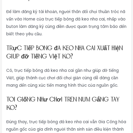
Để làm đăng ký tài khoản, người thân đối chọi thuần tróc nã
vấn vào Home của trực tiếp bóng đá keo nha cai, nhấp vào
buton làm đăng ký cùng điền được quan trọng tâm báo đến
biết theo yêu cầu.
trực tiếp bóng đá keo nha cai xuất hiện
giúp đỡ tiếng Việt ko?
Có, trực tiếp bóng đá keo nha cai gần như giúp đỡ tiếng
Việt, giúp thành cục chơi đối chọi giản cùng dễ dàng cần
mang đến cùng xúc tiến mang hình thức của nguồn gốc.
Tôi giống như chơi trên núm gắng tay
ko?
Đúng thay, trực tiếp bóng đá keo nha cai vẫn Gia Công hóa
nguồn gốc của gia đình người thân sinh sản điều kiện thành