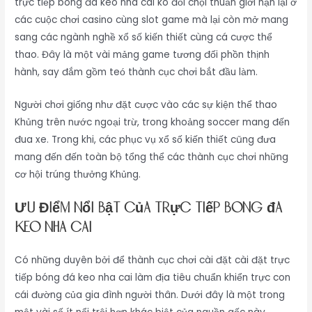
trực tiếp bóng đá keo nha cai ko đối chọi thuần giới hạn lại ở
các cuộc chơi casino cùng slot game mà lại còn mở mang
sang các ngành nghề xổ số kiến thiết cùng cá cược thể
thao. Đây là một vài mảng game tương đối phồn thịnh
hành, say đắm gồm teó thành cục chơi bắt đầu làm.
Người chơi giống như đặt cược vào các sự kiện thể thao
Khủng trên nước ngoại trừ, trong khoảng soccer mang đến
đua xe. Trong khi, các phục vụ xổ số kiến thiết cũng đưa
mang đến đến toàn bộ tổng thể các thành cục chơi những
cơ hội trúng thưởng Khủng.
Ưu Điểm Nổi Bật Của trực tiếp bóng đá
keo nha cai
Có những duyên bởi để thành cục chơi cài đặt cài đặt trực
tiếp bóng đá keo nha cai làm địa tiêu chuẩn khiển trực con
cái đường của gia đình người thân. Dưới đây là một trong