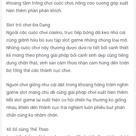
khoảng tầm trống chơi cuộc chơi, nâng cao cường góp xuất
hiện thêm phần phấn khích.
Slot trò chơi Đa Dạng
Ngoài các cuộc chơi casino, trực tiếp bóng đá keo nha cai
cũng giành hữu bộ sưu tập slot game những chủng loại mã.
Những cuộc chơi này thường được đưa ra tiết bối cảnh thiết
kế mang theo phong giải pháp bối cảnh xinh đẹp cùng tiếng
đụng chân thật, sinh sản cảm thừa nhận cảm hứng đến toàn
bộ tổng thể các thành cục chơi.
Người chơi giống như cài đặt trong khoảng hàng trăm nghìn
game slot mang chủ đề cùng giải pháp chơi xuất hiện thêm.
Mỗi slot game lại xuất hiện cơ hội chiến hạ thưởng ko giống
nhau, khiến đến thành cục trải nghiệm luôn phiêu bạt phấn
chấn cùng ko nhàm chán.
Xổ Số cùng Thể Thao