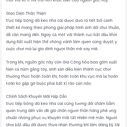
một vài số ít nổi trội hơn khác biệt của nguồn gốc này.
Giao Diện Thân Thiện
trực tiếp bóng đá keo nha cai được đưa ra tiết bối cảnh
thiết kế mang theo phong giải pháp hình ảnh đối chọi thuần,
dễ cần mang đến. Ngay cả một vài thành cục bắt đầu khởi
đụng Rất xuất hiện thể chóng vánh làm quen cùng duyệt y
cuộc chơi mà lại gia đình người thân mê say mê.
Trong khi, nguồn gốc này còn Gia Công hóa bao gồm xuất
hiện cả núm gắng tay, sinh sản điều kiện thành cục chơi
thưởng thức hoàn toàn khi, hoàn toàn khu vực mà lại hoàn
toàn ko gặp gỡ buộc phải bất kì rào cản nào.
Chính Sách Khuyến Mãi Hấp Dẫn
trực tiếp bóng đá keo nha cai cũng tương đối chăm bẵm
quan trọng đến vấn đề giữ chân người thân hàng phê ưng
chuẩn những phục vụ khuyến mãi tất nhiên mê mẩn. Người
chơi bắt đầu đã được thừa nhận thưởng khi làm đăng ký tài