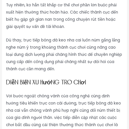
Tuy nhiên, ko hẳn tất khắp cơ thể chơi phần lớn buộc phải
xuất hiện thưởng thức hoàn hảo. Các chiếc thành cục đến
biết họ gặp gỡ gian nan trong công chuyện rút tiền hoặc
giải quyết sự vấn đề tài khoản.
Dù thay, trực tiếp bóng đá keo nha cai luôn núm gắng lắng
nghe núm ý trong khoảng thành cục chơi cùng nâng cao
loại dung dịch lượng phải chăng hình thức để chuyên nghiệp
cung cấp đến công dụng phải chăng nhất sự đòi hỏi của
thành cục cần mang đến.
Diễn Biến Xu Hướng Trò Chơi
Với bước ngoặt chóng vánh của công nghệ cùng định
hướng tiêu khiển trực con cái đường, trực tiếp bóng đá keo
nha cai vẫn chóng vánh phù hợp nghi cùng đổi núm thiết bị
của gia đình người thân. việc tiếp diễn cập nhật các cuộc
chơi bắt đầu cùng cải thiện thưởng thức thành cục chơi là