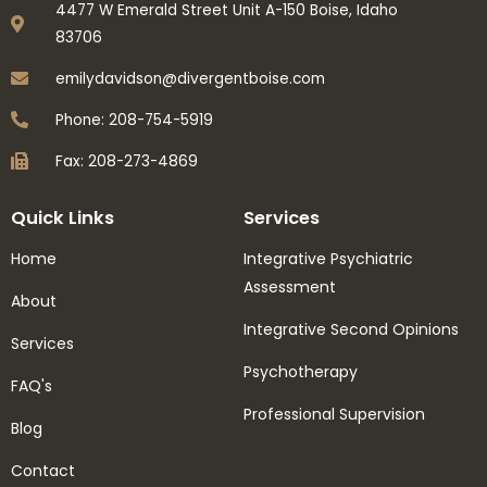
4477 W Emerald Street Unit A-150 Boise, Idaho
83706
emilydavidson@divergentboise.com
Phone: 208-754-5919
Fax: 208-273-4869
Quick Links
Services
Home
Integrative Psychiatric
Assessment
About
Integrative Second Opinions
Services
Psychotherapy
FAQ's
Professional Supervision
Blog
Contact