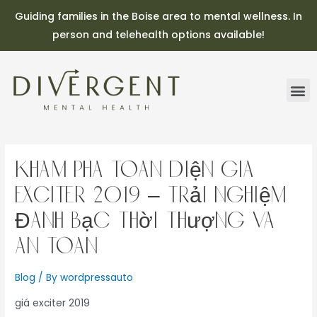
Guiding families in the Boise area to mental wellness. In
person and telehealth options available!
Khám Phá Toàn Diện giá
exciter 2019 – Trải Nghiệm
Đánh Bạc Thời Thượng Và
An Toàn
Blog
/ By
wordpressauto
giá exciter 2019