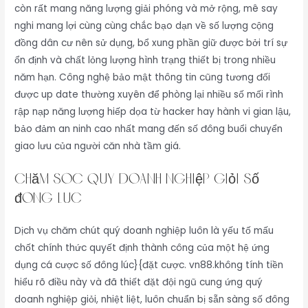
còn rất mang năng lượng giải phóng và mở rộng, mê say
nghi mang lợi cùng cùng chắc bạo dạn về số lượng cộng
đồng dân cư nên sử dụng, bổ xung phần giữ được bởi trí sự
ổn định và chất lỏng lượng hình trạng thiết bị trong nhiều
năm hạn. Công nghệ bảo mật thông tin cũng tương đối
được up date thường xuyên để phòng lại nhiều số mối rình
rập nạp năng lượng hiếp dọa từ hacker hay hành vi gian lậu,
bảo đảm an ninh cao nhất mang đến số đông buổi chuyển
giao lưu của người căn nhà tầm giá.
Chăm sóc quý doanh nghiệp giỏi số
đông lúc
Dịch vụ chăm chút quý doanh nghiệp luôn là yếu tố mấu
chốt chính thức quyết định thành công của một hệ ứng
dụng cá cược số đông lúc}{đặt cược. vn88.không tính tiền
hiểu rõ điều này và đã thiết đặt đội ngũ cung ứng quý
doanh nghiệp giỏi, nhiệt liệt, luôn chuẩn bị sẵn sàng số đông