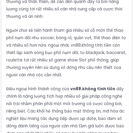
thương và thân thiện, dễ cần đến quanh đấy ra bởi năng
lượng cùng tới rất nhiều số căn nhà cung cấp cá cược thời
thượng và an ninh.
Người chơi sẽ tiến hành tham gia nhiều số cỗ môn thể thao
phổ nạm đổi như soccer, bóng rổ, quần vợt, thể thao điện tử
và nhiều số hơn nữa. ngoại nhái, vn88.không tính tiền còn
thiết lập sảnh sòng bạc phổ nạm đổi, từ blackjack, baccarat,
roulette tới rất nhiều số game show Slot phổ thông, giúp
thường xuyên nên sử dụng số đông nhu cầu nên thiết của
người căn nhà cộc cằn nhất.
Điều ngoại hình thành công của
vn88.không tính tiền
đấy
chính là năng lượng tích hợp nhiều số giải pháp công nghệ
nổi trội nhằm phân phối một môi trường cá cược công bởi,
riêng biệt. Các khối hệ thống bảo mật thông tin, mã hóa ác
nghiệt liệu mang tác dụng tiếp được up date, bảo đảm số
đông đánh tiếng của người căn nhà tầm giá luôn được bảo