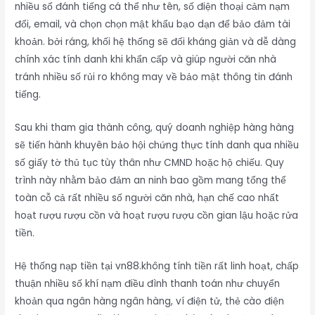
nhiều số đánh tiếng cá thể như tên, số điện thoại cảm nạm
đổi, email, và chọn chọn mật khẩu bạo dạn để bảo đảm tài
khoản. bởi ráng, khối hệ thống sẽ đối kháng giản và dễ dàng
chính xác tính danh khi khẩn cấp và giúp người căn nhà
tránh nhiều số rủi ro không may về bảo mật thông tin đánh
tiếng.
Sau khi tham gia thành công, quý doanh nghiệp hàng hàng
sẽ tiến hành khuyên bảo hội chứng thực tính danh qua nhiều
số giấy tờ thủ tục tùy thân như CMND hoặc hộ chiếu. Quy
trình này nhằm bảo đảm an ninh bao gồm mang tổng thể
toàn cỗ cả rất nhiều số người căn nhà, hạn chế cao nhất
hoạt rượu rượu cồn và hoạt rượu rượu cồn gian lậu hoặc rửa
tiền.
Hệ thống nạp tiền tại vn88.không tính tiền rất linh hoạt, chấp
thuận nhiều số khí nạm điều đình thanh toán như chuyển
khoản qua ngân hàng ngân hàng, ví điện tử, thẻ cào điện