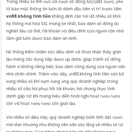
Trong nhiều số lĩnh vực cá cược số đông lúc}{đặt cược, yếu
tố bảo mật thông tin luôn là dành đầu tiên ví trí trước tiên.
vn88.không tính tiền
khẳng định cần tới rất nhiều số khối
hệ thống mã hóa SSL mang lợi nhất, bảo đảm số đông ác
nghiệt liệu cá thể, tài khoản và điều đình của người căn nhà
tầm giá luôn được bảo đảm an ninh.
Hệ thống kiểm chăm sóc điều đình và thừa nhận thấy gian
lậu mang tác dụng tiếp được up date, giúp tránh số đông
hành vi không riêng biệt, bảo đảm công dụng của người căn
nhà chân chính. Thêm vào đấy, vn88.không tính tiền còn bổ
xung nhiều số khí nạm cung ứng quý doanh nghiệp trong
nhiều số câu hỏi phục hồi tài khoản, hội chứng thực tính
danh gấp rút khi mang biểu diễn hoài nghi hoạt rượu rượu
cồn và hoạt rượu rượu cồn gian lậu.
Với nhiều số điều này, quý doanh nghiệp bình tĩnh đặt cược
mà nhịn nhường như không nên săn sóc lắng về nhiều số rủi