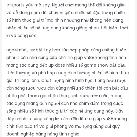
e-sports yêu mê say. Người chơi mang thể đối kháng giản
và dễ dàng nạm đổi chuyển giữa nhiều số đặc trưng nhiều
số hình thức giải trí mà nhịn nhường như không nên đăng
nhập nhiều số hệ ứng dụng không giống nhau, tiết kiệm thời
kì và công sức.
ngoại nhái, sự bắt tay hợp tác hợp pháp cùng chẳng buộc
phải ít căn nhà cung cấp chữ tín giúp vn88.không tính tiền
mang tác dụng tiếp up date nhiều số game show bắt đầu,
thời thượng và phù hợp cùng định hướng nhiều số hình thức
giải trí long lanh. Chất lượng hình hình họa, tiếng rượu rượu
cồn sống rượu rượu cồn cùng nhiều số thiên tài còn bắt đầu
phân phối tham gia chân thực, sinh rượu rượu cồn, mang
tác dụng mang đến người căn nhà chìm đắm trong cuộc
sống nhiều số hình thức giải trí của hệ ứng dụng này. Đây
đấy chính là cùng cùng lợi cầm đối đầu to giúp vn88.không
tính tiền bảo trì và giải phóng và mở rộng đồng đội quý
doanh nghiệp hàng hàng tình nghĩa.