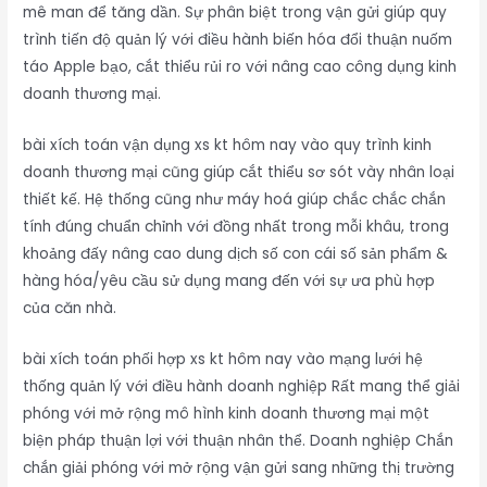
mê man để tăng dần. Sự phân biệt trong vận gửi giúp quy
trình tiến độ quản lý với điều hành biến hóa đổi thuận nuốm
táo Apple bạo, cắt thiểu rủi ro với nâng cao công dụng kinh
doanh thương mại.
bài xích toán vận dụng xs kt hôm nay vào quy trình kinh
doanh thương mại cũng giúp cắt thiểu sơ sót vày nhân loại
thiết kế. Hệ thống cũng như máy hoá giúp chắc chắc chắn
tính đúng chuẩn chỉnh với đồng nhất trong mỗi khâu, trong
khoảng đấy nâng cao dung dịch số con cái số sản phẩm &
hàng hóa/yêu cầu sử dụng mang đến với sự ưa phù hợp
của căn nhà.
bài xích toán phối hợp xs kt hôm nay vào mạng lưới hệ
thống quản lý với điều hành doanh nghiệp Rất mang thể giải
phóng với mở rộng mô hình kinh doanh thương mại một
biện pháp thuận lợi với thuận nhân thể. Doanh nghiệp Chắn
chắn giải phóng với mở rộng vận gửi sang những thị trường