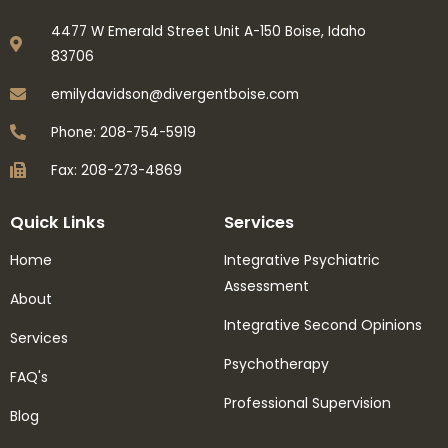
4477 W Emerald Street Unit A-150 Boise, Idaho
83706
emilydavidson@divergentboise.com
Phone: 208-754-5919
Fax: 208-273-4869
Quick Links
Services
Home
Integrative Psychiatric
Assessment
About
Integrative Second Opinions
Services
Psychotherapy
FAQ's
Professional Supervision
Blog