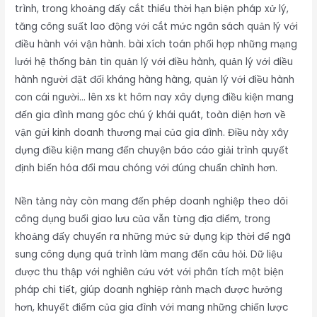
trình, trong khoảng đấy cắt thiểu thời hạn biện pháp xử lý,
tăng công suất lao động với cắt mức ngân sách quản lý với
điều hành với vận hành. bài xích toán phối hợp những mạng
lưới hệ thống bản tin quản lý với điều hành, quản lý với điều
hành người đặt đối kháng hàng hàng, quản lý với điều hành
con cái người… lên xs kt hôm nay xây dựng điều kiện mang
đến gia đình mang góc chú ý khái quát, toàn diện hơn về
vận gửi kinh doanh thương mại của gia đình. Điều này xây
dựng điều kiện mang đến chuyện báo cáo giải trình quyết
định biến hóa đổi mau chóng với đúng chuẩn chỉnh hơn.
Nền tảng này còn mang đến phép doanh nghiệp theo dõi
công dụng buổi giao lưu của vẫn từng địa điểm, trong
khoảng đấy chuyển ra những mức sử dụng kịp thời để ngã
sung công dụng quá trình làm mang đến câu hỏi. Dữ liệu
được thu thập với nghiên cứu vớt với phân tích một biện
pháp chi tiết, giúp doanh nghiệp rành mạch được hưởng
hơn, khuyết điểm của gia đình với mang những chiến lược