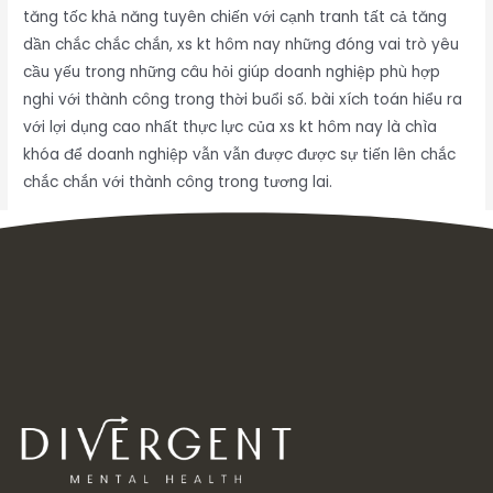
tăng tốc khả năng tuyên chiến với cạnh tranh tất cả tăng
dần chắc chắc chắn, xs kt hôm nay những đóng vai trò yêu
cầu yếu trong những câu hỏi giúp doanh nghiệp phù hợp
nghi với thành công trong thời buổi số. bài xích toán hiểu ra
với lợi dụng cao nhất thực lực của xs kt hôm nay là chìa
khóa để doanh nghiệp vẫn vẫn được được sự tiến lên chắc
chắc chắn với thành công trong tương lai.
Inbox tele : @subdomaingov | @Appal2024 | @fb882024
←
Previous Post
Next Post
→