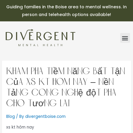
Guiding families in the Boise area to mental wellness. In
person and telehealth options available!
Khám phá tiềm năng bất tận
của xs kt hôm nay – Nền
tảng công nghệ đột phá
cho tương lai
Blog
/ By
divergentboise.com
xs kt hôm nay