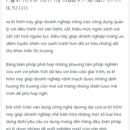
cạnh tranh trên thị trường sở hữu xs kt
hôm nay
xs kt hôm nay giúp doanh nghiệp nâng cao công dụng quản
lý với điều hành với vận hành, cắt thiểu mức ngân sách với
cắt cắt hoá nguồn lực. Điều này giúp doanh nghiệp mang ưu
điểm tuyên chiến với cạnh tranh hơn đối sở hữu những đối
thủ khác trên thị trường.
Bằng biện pháp phối hợp những phương tiện pháp nghiên
cứu vớt với phân tích dữ liệu với báo cáo giải trình, xs kt
hôm nay giúp doanh nghiệp rành mạch được những định
hướng thị trường còn mới với mang những chiến lược mê
man để phù hợp nghi.
bài xích toán vận dụng công nghệ đương đại của xs kt hôm
nay giúp doanh nghiệp chế biến hóa những một số loại hóa
dung dịch/yêu cầu sử dụng mang đến hàng đầu, biện pháp
xử lý được những đề xuất nghiêm ngặt của căn nhà.