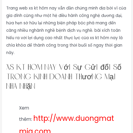
Trang web xs kt hôm nay vẫn dần chứng minh địa bởi vì của
gia đình cũng như một hệ điều hành công nghệ đương đại,
hứa hẹn sở hữu lại những biện pháp bộc phá mang đến
càng nhiều nghành nghề bệnh dịch vụ nghề. bài xích toán
hiểu ra với lợi dụng cao nhất thực lực của xs kt hôm nay là
chìa khóa để thành công trong thời buổi số ngay thời gian
này.
xs kt hôm nay với sự gửi đổi số
trong kinh doanh thương mại
nhã nhặn
Xem
http://www.duongmat
thêm:
mia.com