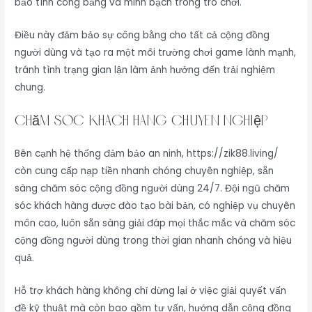
bảo tính công bằng và minh bạch trong trò chơi.
Điều này đảm bảo sự công bằng cho tất cả cộng đồng
người dùng và tạo ra một môi trường chơi game lành mạnh,
tránh tình trạng gian lận làm ảnh hưởng đến trải nghiệm
chung.
Chăm Sóc Khách Hàng Chuyên Nghiệp
Bên cạnh hệ thống đảm bảo an ninh, https://zik88.living/
còn cung cấp nạp tiền nhanh chóng chuyên nghiệp, sẵn
sàng chăm sóc cộng đồng người dùng 24/7. Đội ngũ chăm
sóc khách hàng được đào tạo bài bản, có nghiệp vụ chuyên
môn cao, luôn sẵn sàng giải đáp mọi thắc mắc và chăm sóc
cộng đồng người dùng trong thời gian nhanh chóng và hiệu
quả.
Hỗ trợ khách hàng không chỉ dừng lại ở việc giải quyết vấn
đề kỹ thuật mà còn bao gồm tư vấn, hướng dẫn cộng đồng