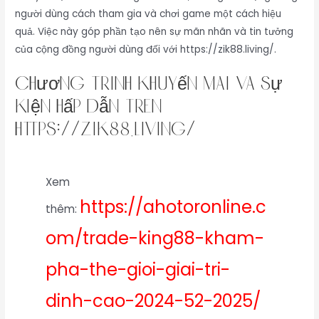
người dùng cách tham gia và chơi game một cách hiệu
quả. Việc này góp phần tạo nên sự mãn nhãn và tin tưởng
của cộng đồng người dùng đối với https://zik88.living/.
Chương Trình Khuyến Mãi Và Sự
Kiện Hấp Dẫn Trên
https://zik88.living/
Xem
https://ahotoronline.c
thêm:
om/trade-king88-kham-
pha-the-gioi-giai-tri-
dinh-cao-2024-52-2025/