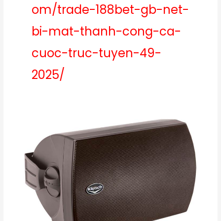
om/trade-188bet-gb-net-
bi-mat-thanh-cong-ca-
cuoc-truc-tuyen-49-
2025/