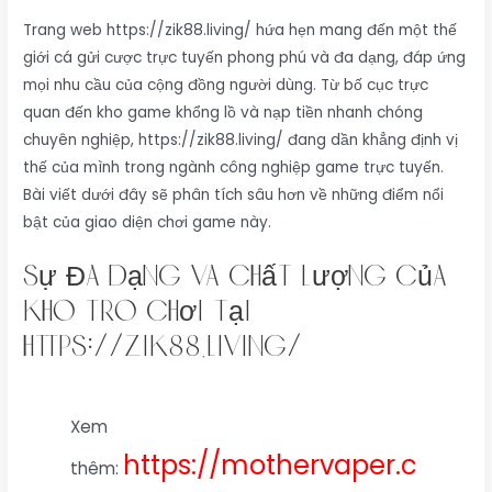
Trang web https://zik88.living/ hứa hẹn mang đến một thế
giới cá gửi cược trực tuyến phong phú và đa dạng, đáp ứng
mọi nhu cầu của cộng đồng người dùng. Từ bố cục trực
quan đến kho game khổng lồ và nạp tiền nhanh chóng
chuyên nghiệp, https://zik88.living/ đang dần khẳng định vị
thế của mình trong ngành công nghiệp game trực tuyến.
Bài viết dưới đây sẽ phân tích sâu hơn về những điểm nổi
bật của giao diện chơi game này.
Sự Đa Dạng Và Chất Lượng Của
Kho Trò Chơi Tại
https://zik88.living/
Xem
https://mothervaper.c
thêm: