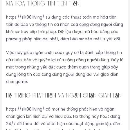
Mã Hóa Thông Tin Tiên Tiến
https://zik88.living/ sử dụng các thuật toán mã hóa tiên
tiến để bảo vệ thông tin cá nhân của cộng đồng người dùng
khỏi sự truy cập trái phép. Dữ liệu được mã hóa bằng các
phương pháp hiện đại nhất, đảm bảo sự bảo mật tuyệt đối.
Việc này giúp ngăn chặn các nguy cơ bị đánh cắp thông tin
cá nhân, bảo vệ quyền lợi của cộng đồng người dùng. Đây là
một trong những yếu đặt cược thêm quan trọng giúp xây
dựng lòng tin của cộng đồng người dùng đối với giao diện
chơi game.
Hệ Thống Phát Hiện Và Ngăn Chặn Gian Lận
https://zik88.living/ có một hệ thống phát hiện và ngăn
chặn gian lận hiện đại và hiệu quả. Hệ thống này hoạt động
24/7 để theo dõi và phát hiện các hoạt động gian lận, đảm