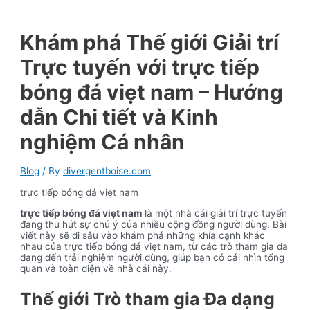
Khám phá Thế giới Giải trí
Trực tuyến với trực tiếp
bóng đá viẹt nam – Hướng
dẫn Chi tiết và Kinh
nghiệm Cá nhân
Blog
/ By
divergentboise.com
trực tiếp bóng đá viẹt nam
trực tiếp bóng đá viẹt nam
là một nhà cái giải trí trực tuyến
đang thu hút sự chú ý của nhiều cộng đồng người dùng. Bài
viết này sẽ đi sâu vào khám phá những khía cạnh khác
nhau của trực tiếp bóng đá viẹt nam, từ các trò tham gia đa
dạng đến trải nghiệm người dùng, giúp bạn có cái nhìn tổng
quan và toàn diện về nhà cái này.
Thế giới Trò tham gia Đa dạng