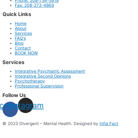
Phone: 208-754-5919
Fax: 208-273-4869
Quick Links
Home
About
Services
FAQ's
Blog
Contact
BOOK NOW
Services
Integrative Psychiatric Assessment
Integrative Second Opinions
Psychotherapy
Professional Supervision
Follow Us
cebook-
Instagram
f
© 2023 Divergent – Mental Health. Designed by
Infia Fact