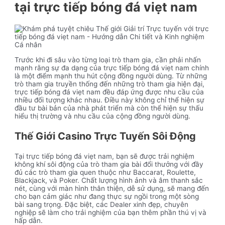
tại trực tiếp bóng đá viẹt nam
Trước khi đi sâu vào từng loại trò tham gia, cần phải nhấn
mạnh rằng sự đa dạng của trực tiếp bóng đá viẹt nam chính
là một điểm mạnh thu hút cộng đồng người dùng. Từ những
trò tham gia truyền thống đến những trò tham gia hiện đại,
trực tiếp bóng đá viẹt nam đều đáp ứng được nhu cầu của
nhiều đối tượng khác nhau. Điều này không chỉ thể hiện sự
đầu tư bài bản của nhà phát triển mà còn thể hiện sự thấu
hiểu thị trường và nhu cầu của cộng đồng người dùng.
Thế Giới Casino Trực Tuyến Sôi Động
Tại trực tiếp bóng đá viẹt nam, bạn sẽ được trải nghiệm
không khí sôi động của trò tham gia bài đổi thưởng với đầy
đủ các trò tham gia quen thuộc như Baccarat, Roulette,
Blackjack, và Poker. Chất lượng hình ảnh và âm thanh sắc
nét, cùng với màn hình thân thiện, dễ sử dụng, sẽ mang đến
cho bạn cảm giác như đang thực sự ngồi trong một sòng
bài sang trọng. Đặc biệt, các Dealer xinh đẹp, chuyên
nghiệp sẽ làm cho trải nghiệm của bạn thêm phần thú vị và
hấp dẫn.