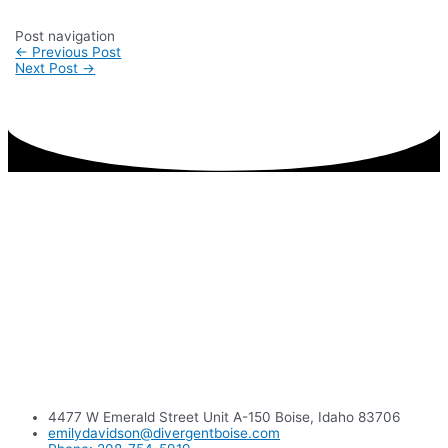
Post navigation
←
Previous Post
Next Post
→
4477 W Emerald Street Unit A-150 Boise, Idaho 83706
emilydavidson@divergentboise.com