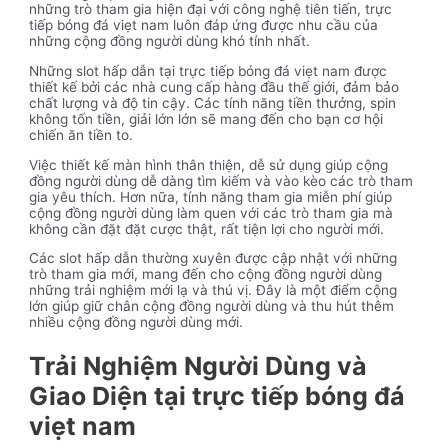
những trò tham gia hiện đại với công nghệ tiên tiến, trực
tiếp bóng đá viẹt nam luôn đáp ứng được nhu cầu của
những cộng đồng người dùng khó tính nhất.
Những slot hấp dẫn tại trực tiếp bóng đá viẹt nam được
thiết kế bởi các nhà cung cấp hàng đầu thế giới, đảm bảo
chất lượng và độ tin cậy. Các tính năng tiền thưởng, spin
không tốn tiền, giải lớn lớn sẽ mang đến cho bạn cơ hội
chiến ăn tiền to.
Việc thiết kế màn hình thân thiện, dễ sử dụng giúp cộng
đồng người dùng dễ dàng tìm kiếm và vào kèo các trò tham
gia yêu thích. Hơn nữa, tính năng tham gia miễn phí giúp
cộng đồng người dùng làm quen với các trò tham gia mà
không cần đặt đặt cược thật, rất tiện lợi cho người mới.
Các slot hấp dẫn thường xuyên được cập nhật với những
trò tham gia mới, mang đến cho cộng đồng người dùng
những trải nghiệm mới lạ và thú vị. Đây là một điểm cộng
lớn giúp giữ chân cộng đồng người dùng và thu hút thêm
nhiều cộng đồng người dùng mới.
Trải Nghiệm Người Dùng và
Giao Diện tại trực tiếp bóng đá
viẹt nam