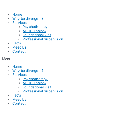
Home
Why be divergent?
Services
Psychotherapy
ADHD Toolbox
Foundational visit
Professional Supervision
Faq’s
Meet Us
Contact
Menu
Home
Why be divergent?
Services
Psychotherapy
ADHD Toolbox
Foundational visit
Professional Supervision
Faq’s
Meet Us
Contact