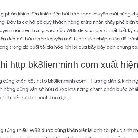
 pháp khiến đến khiến đến bài bác toán khuyến mãi cùng kh
g. Đây là cơ hội để quý khách hàng thừa nhận thấy phổ biến t
uyến mãi trên trang web của W88 để không vứt mất bất kỳ cơ
ến đến bài bác toán khuyến mãi Lúc trước nhập cuộc để trán
ng trọng để buổi tối đa hóa ích lợi của bầy bầy đàn chúng ta
khi http bk8lienminh com xuất hi
hách hàng cũng vẫn sở hữu được khả năng chạm chán buộc phả
 cách tiến hành 1 cách tác dụng.
túng thiếu. W88 được cùng khôn xiết lại anh tài phục sinh mậ