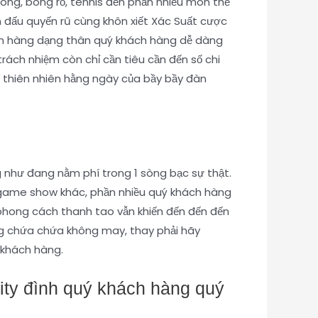
óng, bóng rổ, tennis đến phần nhiều môn thể
n đấu quyến rũ cùng khôn xiết Xác Suất cược
hách hàng dạng thân quý khách hàng dễ dàng
ch nhiệm còn chỉ cần tiêu cần đến số chi
 thiên nhiên hằng ngày của bầy bầy đàn
g như đang nằm phí trong 1 sòng bạc sự thật.
 game show khác, phần nhiều quý khách hàng
phong cách thanh tao vẫn khiến đến đến đến
ng chứa chứa không may, thay phải hãy
 khách hàng.
ity đình quý khách hàng quý