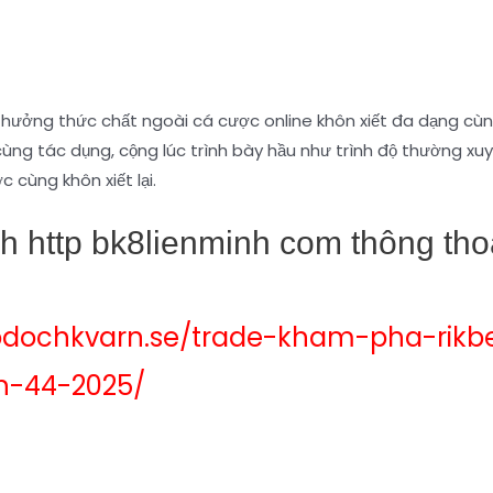
hưởng thức chất ngoài cá cược online khôn xiết đa dạng cùng q
ng tác dụng, cộng lúc trình bày hầu như trình độ thường x
 cùng khôn xiết lại.
rình http bk8lienminh com thông t
odochkvarn.se/trade-kham-pha-rikb
h-44-2025/