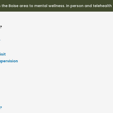
n the Boise area to mental wellness. In person and telehealth
?
y
isit
upervision
?