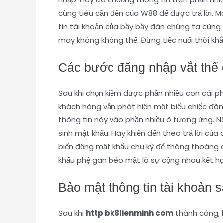
cùng tiêu cần đến của W88 để được trả lời.
tin tài khoản của bầy bầy đàn chúng ta cùng
may không không thể. Đừng tiếc nuối thời khắ
Các bước đăng nhập vắt thể ch
Sau khi chọn kiếm được phần nhiều con cái phố
khách hàng vẫn phát hiện một biểu chiếc đăn
thông tin này vào phần nhiều ô tương ứng. N
sinh mật khẩu. Hãy khiến đến theo trả lời của
biến động mật khẩu chu kỳ để thông thoáng c
khẩu phệ gan béo mật là sự cộng nhau kết hợ
Bảo mật thông tin tài khoản 
Sau khi
http bk8lienminh com
thành công, b