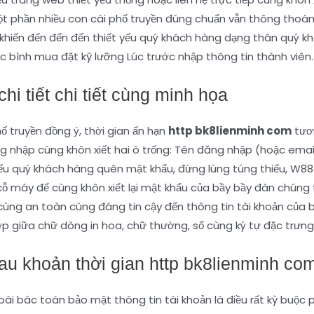
 Một phần nhiều con cái phố truyền đúng chuẩn vẫn thông tho
 khiến đến đến đến thiết yếu quý khách hàng dạng thân quý 
c bình mua đặt kỹ lưỡng Lúc trước nhập thông tin thành viên.
i tiết chi tiết cùng minh họa
 truyền đồng ý, thời gian ấn hạn
http bk8lienminh com
tươn
g nhập cùng khôn xiết hai ô trống: Tên đăng nhập (hoặc ema
ếu quý khách hàng quên mật khẩu, đừng lúng túng thiếu, W88 
 cỗ máy để cùng khôn xiết lại mật khẩu của bầy bầy đàn chúng 
ùng an toàn cùng đáng tin cậy đến thông tin tài khoản của 
p giữa chữ dòng in hoa, chữ thường, số cùng ký tự đặc trưng
sau khoản thời gian http bk8lienminh co
ài bác toán bảo mật thông tin tài khoản là điều rất kỳ buộc p