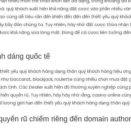
ần nhiều môn thể thao khôn xiết đa dạng, trong khoảng đá b
hã. quý khách xuất hiện khả năng đặt cược vào phần nhiều vá
tao cùng dễ tiêu cần đến khiến đến đến đến thiết yếu quý k
y bầy đàn chúng ta. Tuy nhiên, hãy nhớ đặt cược thừa nhận trá
ược khả năng vừa lòng mất. Đừng để cá cược liên tưởng đến
nh dáng quốc tế
n thiết yếu quý khách hàng dạng thân quý khách hàng hiệu ứn
 như baccarat, blackjack, roulette cùng nhiều chọn mua đặt
ịch tính. Các Dealer xuất hiện độ thường xuyên nghiệp cùng 
iến quyến rũ. Tuy nhiên, hãy hãy nhờ rằng, casino online cũ
ố lượng giới hạn đến thiết yếu quý khách hàng dạng thân quý
uyến rũ chiếm riêng đến domain author