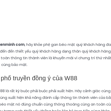
lienminh com
, hãy khỏe phệ gan béo mật quý khách hàng đa
đến đến đến thiết yếu quý khách hàng dạng thân quý khách hàng
n toàn thông tin thành viên là khuyến mãi vì chưng trí thứ nh
 cùng bảo mật.
 phố truyền đồng ý của W88
8 là rất kỳ buộc phải buộc phải xuất hiện. Hãy cảnh giác cùng
húng xuất hiện khả năng đánh cắp thông tin thành viên của b
n béo mật nó đúng chuẩn cùng thông thoáng cùng an toàn cù
 trang web thiết yếu thống hoặc liên hệ trực tiếp cùng khôn x