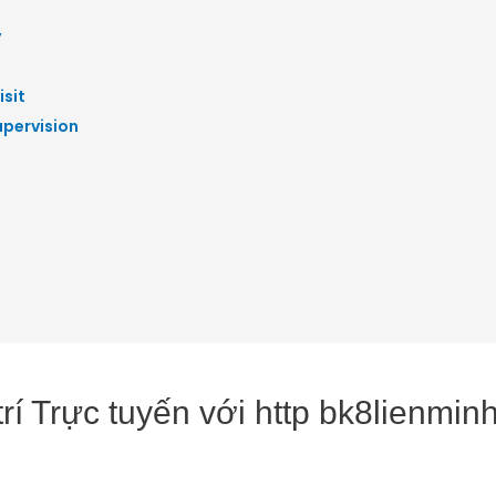
y
isit
upervision
trí Trực tuyến với http bk8lienm