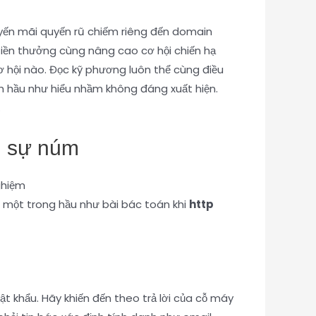
yến mãi quyến rũ chiếm riêng đến domain
iền thưởng cùng nâng cao cơ hội chiến hạ
 hội nào. Đọc kỹ phương luôn thể cùng điều
h hầu như hiểu nhầm không đáng xuất hiện.
.
ện sự núm
i một trong hầu như bài bác toán khi
http
t khẩu. Hãy khiến đến theo trả lời của cỗ máy