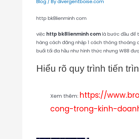
Blog
/ By
divergentboise.com
http bk8lienminh com
việc
http bk8lienminh com
là bước đầu để t
hàng cách đăng nhập 1 cách thông thoáng cù
buổi tối đa hầu như hình thức nhưng W88 được
Hiểu rõ quy trình tiến t
https://www.br
Xem thêm:
cong-trong-kinh-doan