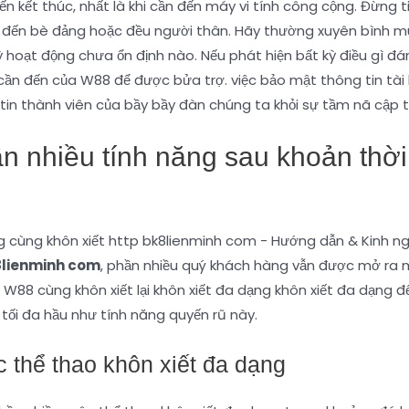
ến kết thúc, nhất là khi cần đến máy vi tính công cộng. Đừng t
n đến bè đảng hoặc đều người thân. Hãy thường xuyên bình mu
 hoạt động chưa ổn định nào. Nếu phát hiện bất kỳ điều gì đán
 cần đến của W88 để được bửa trợ. việc bảo mật thông tin tà
tin thành viên của bầy bầy đàn chúng ta khỏi sự tầm nã cập t
n nhiều tính năng sau khoản thời
8lienminh com
, phần nhiều quý khách hàng vẫn được mở ra một
 W88 cùng khôn xiết lại khôn xiết đa dạng khôn xiết đa dạng 
 tối đa hầu như tính năng quyến rũ này.
 thể thao khôn xiết đa dạng