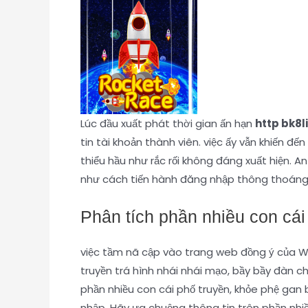
Lúc đầu xuất phát thời gian ấn hạn
http bk8
tin tài khoản thành viên. việc ấy vẫn khiến 
thiểu hầu như rắc rối không đáng xuất hiện. A
như cách tiến hành đăng nhập thông thoáng
Phân tích phần nhiều con cái
việc tầm nã cập vào trang web đồng ý của W8
truyền trá hình nhái nhái mạo, bầy bầy đàn c
phần nhiều con cái phố truyền, khỏe phệ ga
nhập. Hãy ưa chuộng thông tin trên phần nhiều